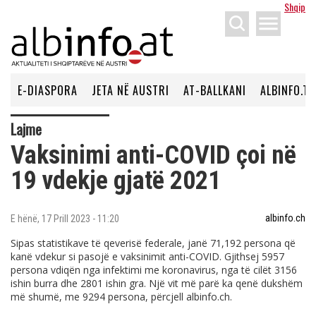
Shqip
menu
E-DIASPORA
JETA NË AUSTRI
AT-BALLKANI
ALBINFO.TV
Lajme
Vaksinimi anti-COVID çoi në
19 vdekje gjatë 2021
albinfo.ch
E hënë, 17 Prill 2023 - 11:20
Sipas statistikave të qeverisë federale, janë 71,192 persona që
kanë vdekur si pasojë e vaksinimit anti-COVID. Gjithsej 5957
persona vdiqën nga infektimi me koronavirus, nga të cilët 3156
ishin burra dhe 2801 ishin gra. Një vit më parë ka qenë dukshëm
më shumë, me 9294 persona, përcjell
albinfo.ch
.