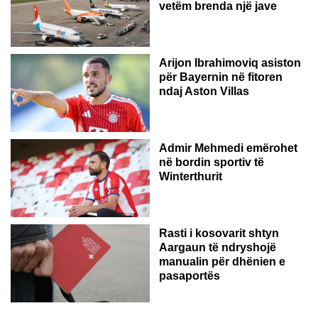
vetëm brenda një jave
Arijon Ibrahimoviq asiston
për Bayernin në fitoren
ndaj Aston Villas
ZVICËR
Admir Mehmedi emërohet
në bordin sportiv të
Winterthurit
Rasti i kosovarit shtyn
Aargaun të ndryshojë
manualin për dhënien e
pasaportës