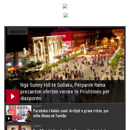
Albinfo.TV
Nga Sunny Hill te Gollaku, Përparim Rama
prezanton ofertën verore të Prishtinës për
diasporën
Lajme
Paradoksi i kohës sonë: Arritjet e grave rriten, por
edhe dhuna në familje
Lajme