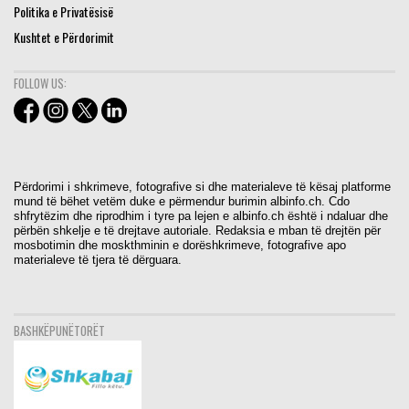
Politika e Privatësisë
Kushtet e Përdorimit
FOLLOW US:
Përdorimi i shkrimeve, fotografive si dhe materialeve të kësaj platforme
mund të bëhet vetëm duke e përmendur burimin albinfo.ch. Cdo
shfrytëzim dhe riprodhim i tyre pa lejen e albinfo.ch është i ndaluar dhe
përbën shkelje e të drejtave autoriale. Redaksia e mban të drejtën për
mosbotimin dhe moskthminin e dorëshkrimeve, fotografive apo
materialeve të tjera të dërguara.
BASHKËPUNËTORËT