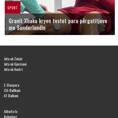
SPORT
Granit Xhaka kryen testet para përgatitjeve
me Sunderlandin
Jeta në Zvicër
Jeta në Gjermani
Jeta në Austri
E-Diaspora
CH-Ballkani
AT Balkani
Albinfo.tv
Kalendari