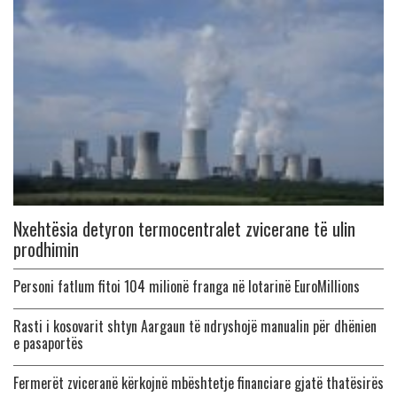
Nxehtësia detyron termocentralet zvicerane të ulin
prodhimin
Personi fatlum fitoi 104 milionë franga në lotarinë EuroMillions
Rasti i kosovarit shtyn Aargaun të ndryshojë manualin për dhënien
e pasaportës
Fermerët zviceranë kërkojnë mbështetje financiare gjatë thatësirës