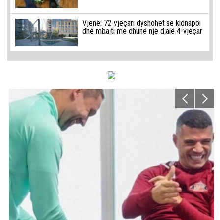
Vjenë: 72-vjeçari dyshohet se kidnapoi
dhe mbajti me dhunë një djalë 4-vjeçar