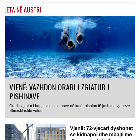
JETA NË AUSTRI
VJENË: VAZHDON ORARI I ZGJATUR I
PISHINAVE
Orari i zgjatur i hapjes së pishinave në katër pishina të jashtme vjeneze
fillimisht ishte vetëm...
Vjenë: 72-vjeçari dyshohet
se kidnapoi dhe mbajti me