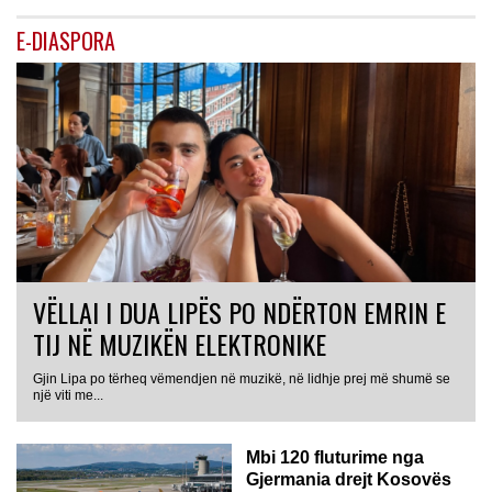
E-DIASPORA
VËLLAI I DUA LIPËS PO NDËRTON EMRIN E
TIJ NË MUZIKËN ELEKTRONIKE
Gjin Lipa po tërheq vëmendjen në muzikë, në lidhje prej më shumë se
GJERMANI
një viti me...
Mbi 120 fluturime nga
Gjermania drejt Kosovës