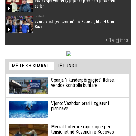
Pas 27 vjetësh: refugjatja dhe presidentja takohen
sërish
Futboll
Zvicra prish „vëllazërinë“ me Kosovën, fiton 4:0 në
Bazel
> Të gjitha
MË TË SHIKUARAT
TË FUNDIT
Spanja “i kundërpërgjigjet” Italisë,
vendos kontrolla kufitare
Vjenë: Vazhdon orari i zgjatur i
pishinave
Mediat botërore raportojnë për
tensionet në Kuvendin e Kosovës