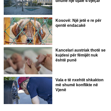
dhunë një djalë 4-vjeçar
Kosovë: Një jetë e re për
qentë endacakë
Kancelari austriak thotë se
kujdesi për fëmijët nuk
është punë
Vala e të nxehtit shkakton
më shumë konflikte në
Vjenë