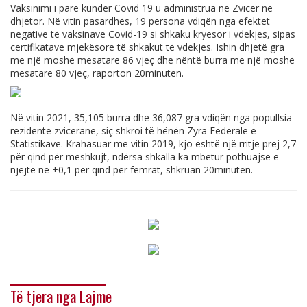
Vaksinimi i parë kundër Covid 19 u administrua në Zvicër në
dhjetor. Në vitin pasardhës, 19 persona vdiqën nga efektet
negative të vaksinave Covid-19 si shkaku kryesor i vdekjes, sipas
certifikatave mjekësore të shkakut të vdekjes. Ishin dhjetë gra
me një moshë mesatare 86 vjeç dhe nëntë burra me një moshë
mesatare 80 vjeç, raporton 20minuten.
Në vitin 2021, 35,105 burra dhe 36,087 gra vdiqën nga popullsia
rezidente zvicerane, siç shkroi të hënën Zyra Federale e
Statistikave. Krahasuar me vitin 2019, kjo është një rritje prej 2,7
për qind për meshkujt, ndërsa shkalla ka mbetur pothuajse e
njëjtë në +0,1 për qind për femrat, shkruan 20minuten.
Të tjera nga Lajme