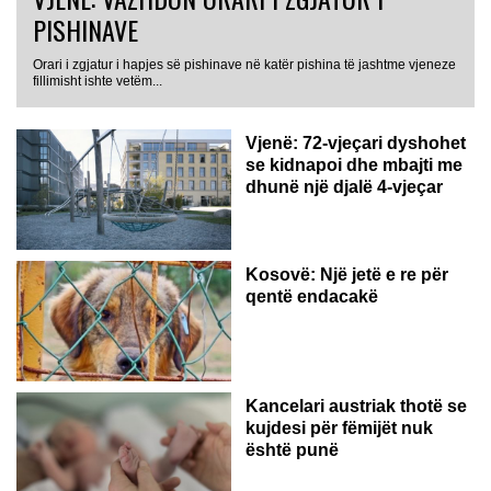
PISHINAVE
Orari i zgjatur i hapjes së pishinave në katër pishina të jashtme vjeneze
fillimisht ishte vetëm...
Vjenë: 72-vjeçari dyshohet
se kidnapoi dhe mbajti me
dhunë një djalë 4-vjeçar
Kosovë: Një jetë e re për
qentë endacakë
Kancelari austriak thotë se
kujdesi për fëmijët nuk
është punë