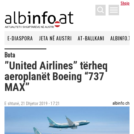
Shqip
menu
E-DIASPORA
JETA NË AUSTRI
AT-BALLKANI
ALBINFO.TV
Bota
”United Airlines” tërheq
aeroplanët Boeing “737
MAX”
albinfo.ch
E shtunë, 21 Dhjetor 2019 - 17:21