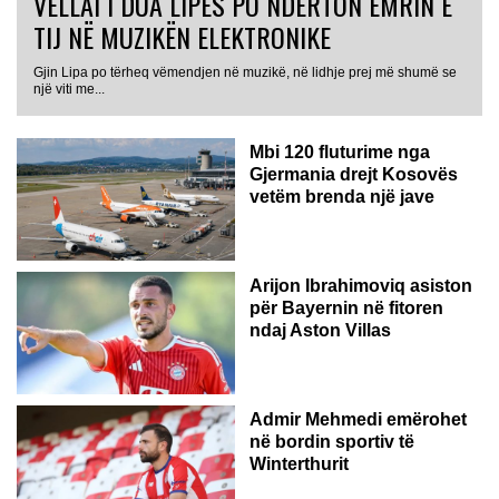
VËLLAI I DUA LIPËS PO NDËRTON EMRIN E
TIJ NË MUZIKËN ELEKTRONIKE
Gjin Lipa po tërheq vëmendjen në muzikë, në lidhje prej më shumë se
GJERMANI
një viti me...
Mbi 120 fluturime nga
Gjermania drejt Kosovës
vetëm brenda një jave
Arijon Ibrahimoviq asiston
për Bayernin në fitoren
ndaj Aston Villas
ZVICËR
Admir Mehmedi emërohet
në bordin sportiv të
Winterthurit