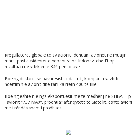
Rregullatorët globale të aviacionit ”dënuan” avionët në muajin
mars, pasi aksidentet e ndodhura në Indonezi dhe Etiopi
rezultuan në vdekjen e 346 personave.
Boeing deklaroi se pavarësisht ndalimit, kompania vazhdoi
ndërtimin e avionit dhe tani ka rreth 400 të tillë.
Boeing është një nga eksportuesit më të mëdhenj në SHBA. Tipi
i avionit “737 MAX”, prodhuar afër qytetit të Siatëllit, është avioni
më i rëndësishëm i prodhuesit.