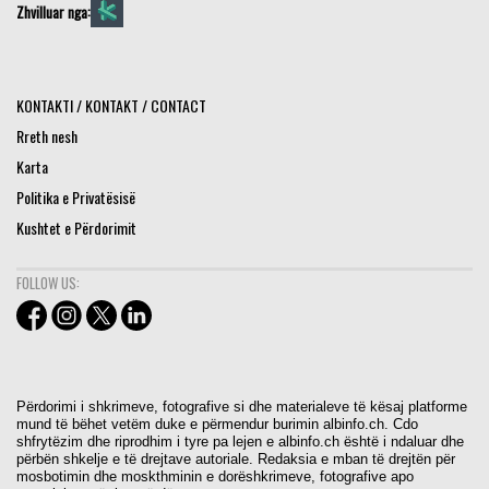
Zhvilluar nga:
KONTAKTI / KONTAKT / CONTACT
Rreth nesh
Karta
Politika e Privatësisë
Kushtet e Përdorimit
FOLLOW US:
Përdorimi i shkrimeve, fotografive si dhe materialeve të kësaj platforme
mund të bëhet vetëm duke e përmendur burimin albinfo.ch. Cdo
shfrytëzim dhe riprodhim i tyre pa lejen e albinfo.ch është i ndaluar dhe
përbën shkelje e të drejtave autoriale. Redaksia e mban të drejtën për
mosbotimin dhe moskthminin e dorëshkrimeve, fotografive apo