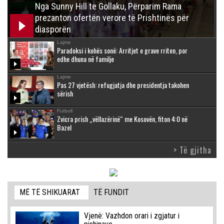
Nga Sunny Hill te Gollaku, Përparim Rama
prezanton ofertën verore të Prishtinës për
diasporën
Lajme
Paradoksi i kohës sonë: Arritjet e grave rriten, por
edhe dhuna në familje
Lajme
Pas 27 vjetësh: refugjatja dhe presidentja takohen
sërish
Futboll
Zvicra prish „vëllazërinë“ me Kosovën, fiton 4:0 në
Bazel
> Të gjitha
MË TË SHIKUARAT
TË FUNDIT
Vjenë: Vazhdon orari i zgjatur i