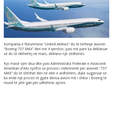
Kompania e fluturimeve “United Airlines” do të tërheqë avionin
“Boeing 737 MAX” deri më 4 qershor, pasi më parë ka deklaruar
se do të rikthehej në mars, deklaroi një zëdhënës.
Kjo masë vjen disa ditë pasi Administrata Federale e Aviacionit
Amerikan (FAA) njoftoi se procesi i rivlerësimit për avionët “737
MAX” do të shtrihet deri në vitin e ardhshëm, duke sugjeruar se
ka ende një proces të gjatë derisa avioni më i shitur i Boeing të
mund të jetë gati për udhëtime ajrore.