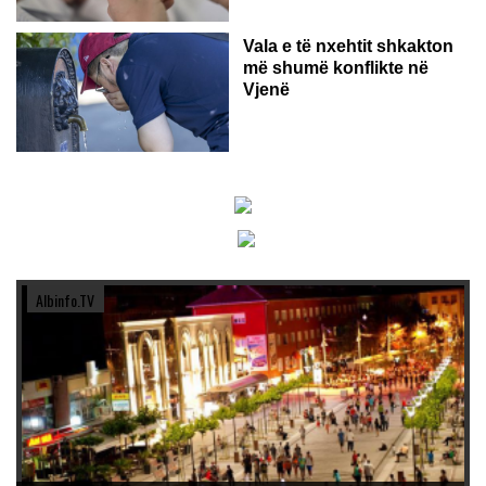
Vala e të nxehtit shkakton
më shumë konflikte në
Vjenë
Albinfo.TV