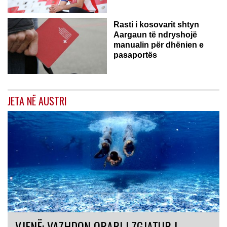
Rasti i kosovarit shtyn
Aargaun të ndryshojë
manualin për dhënien e
pasaportës
JETA NË AUSTRI
VJENË: VAZHDON ORARI I ZGJATUR I