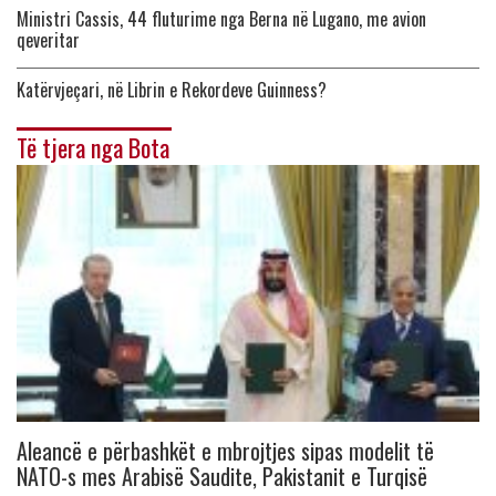
Ministri Cassis, 44 fluturime nga Berna në Lugano, me avion
qeveritar
Katërvjeçari, në Librin e Rekordeve Guinness?
Të tjera nga Bota
Aleancë e përbashkët e mbrojtjes sipas modelit të
NATO-s mes Arabisë Saudite, Pakistanit e Turqisë