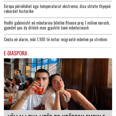
Evropa përvëlohet nga temperaturat ekstreme, disa shtete thyejnë
rekordet historike
Hodhi gabimisht në mbeturina biletën fituese prej 1 milion eurosh,
gjendet pas dy ditësh mes gjashtë tonë mbeturinash
Ceuta në alarm, mbi 1.100 të mitur migrantë mbeten pa strehim
E-DIASPORA