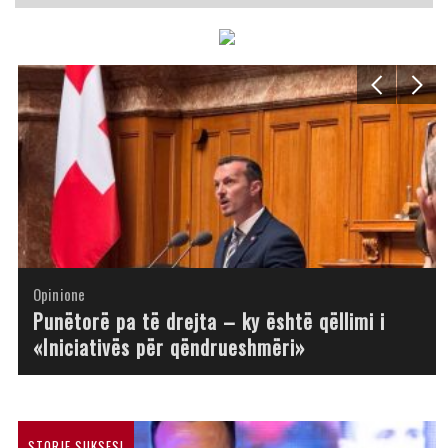
Opinione
Opinione
Opinione
Opinione
Opinione
Opinione
Opinione
Opinione
Punëtorë pa të drejta – ky është qëllimi i
«Iniciativës për qëndrueshmëri»
STORJE SUKSESI