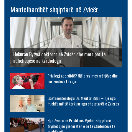
Mantelbardhët shqiptarë në Zvicër
Hekuran Bytyçi doktoron në Zvicër dhe merr pozitë
udhëheqëse në kardiologji
Privilegj apo sfidë? Një brez mes rrënjëve dhe
horizonteve të reja
Gastroenterologu Dr. Mentor Bilali – një nga
mjekët më të kërkuar nga shqiptarët e Zvicrës
Nga Zvicra në Prishtinë: Mjekët shqiptarë
frymëzojnë gjeneratën e re të studentëve të
mjekësisë