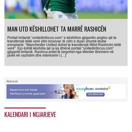
MAN UTD KËSHILLOHET TA MARRË RASHICËN
Portali britanik “unitedinfocus.com” e këshillon gjigantin anglez që ta
transferojë këtë verë yllin kosovar, të cilin e duan shumë klube
evropiane. “Manchester United duhet ta transferojë Milot Rashicën këtë
verë”. Kjo është këshilla që ia ka dhënë portali “unitedinfocus.com”
gjigantit britanik. Rashica pritet të largohet nga Werder Bremeni në
javët në vazhdim dhe interesimi i […]
Reklamë
KALENDARI I NGJARJEVE