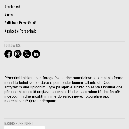
Rreth nesh
Karta
Politika e Privatësisë
Kushtet e Përdorimit
FOLLOW US:
Përdorimi i shkrimeve, fotografive si dhe materialeve të kësaj platforme
mund të bëhet vetëm duke e përmendur burimin albinfo.ch. Cdo
shfrytëzim dhe riprodhim i tyre pa lejen e albinfo.ch është i ndaluar dhe
përbën shkelje e të drejtave autoriale. Redaksia e mban të drejtën për
mosbotimin dhe moskthminin e dorëshkrimeve, fotografive apo
materialeve të tjera të dërguara.
BASHKËPUNËTORËT