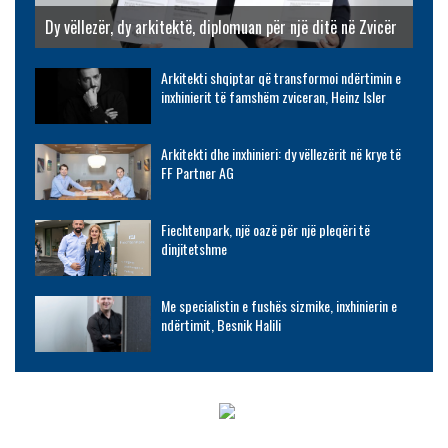
Dy vëllezër, dy arkitektë, diplomuan për një ditë në Zvicër
Arkitekti shqiptar që transformoi ndërtimin e
inxhinierit të famshëm zviceran, Heinz Isler
Arkitekti dhe inxhinieri: dy vëllezërit në krye të
FF Partner AG
Fiechtenpark, një oazë për një pleqëri të
dinjitetshme
Me specialistin e fushës sizmike, inxhinierin e
ndërtimit, Besnik Halili