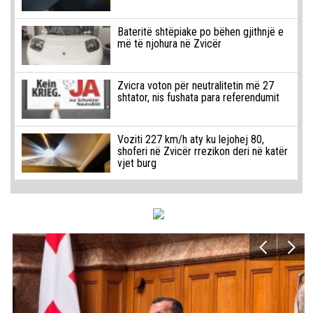
Bateritë shtëpiake po bëhen gjithnjë e
më të njohura në Zvicër
Zvicra voton për neutralitetin më 27
shtator, nis fushata para referendumit
Voziti 227 km/h aty ku lejohej 80,
shoferi në Zvicër rrezikon deri në katër
vjet burg