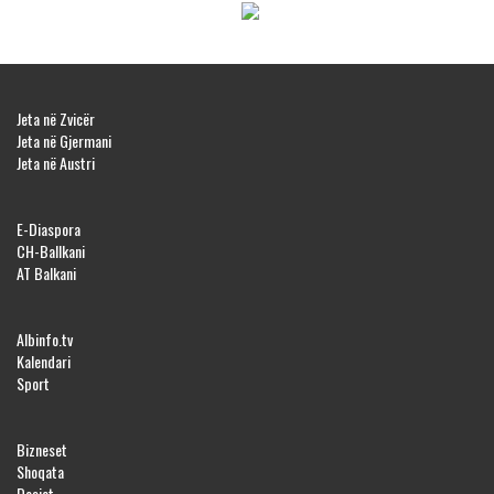
Jeta në Zvicër
Jeta në Gjermani
Jeta në Austri
E-Diaspora
CH-Ballkani
AT Balkani
Albinfo.tv
Kalendari
Sport
Bizneset
Shoqata
Dosjet