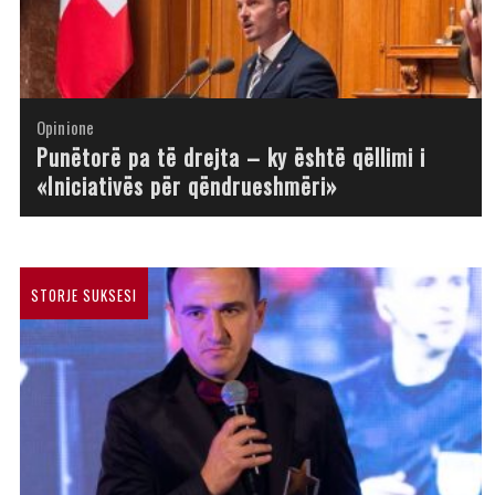
Opinione
Opinione
Opinione
Opinione
Opinione
Opinione
Opinione
Opinione
Punëtorë pa të drejta – ky është qëllimi i
«Iniciativës për qëndrueshmëri»
STORJE SUKSESI