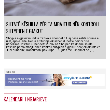
SHTATË KËSHILLA PËR TA MBAJTUR NËN KONTROLL
SHTYPJEN E GJAKUT
Shtypja e gjakut mund ta rrezikojë shëndetin tuaj nëse është shumë e
ulët, apo e lartë. Për ta arritur një ekuilibër, duhet të ndiqni disa
udhëzime. Instituti i Shëndetit Publik në Shqipëri ka dhënë shtatë
këshilla për ta mbajtur nën kontroll shtypjen e gjakut, përcjell albinfo.ch:
-Lini duhanin; -Konsumoni pak kripë; –Kujdes me ushqimet që […]
Reklamë
KALENDARI I NGJARJEVE