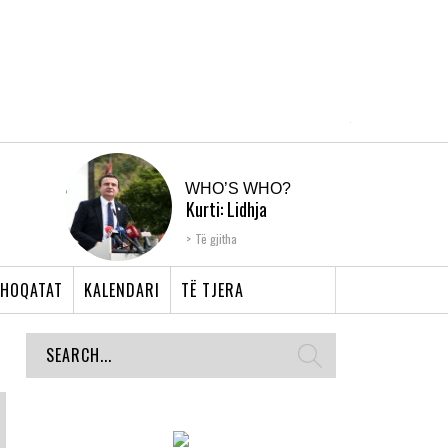
WHO’S WHO?
Kurti: Lidhja
Shqiptare e Prizrenit,
Të gjitha
nyja që bashkoi �...
HOQATAT
KALENDARI
TË TJERA