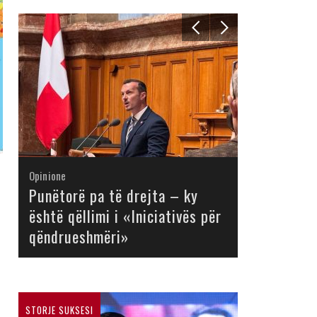
Opinione
Opinione
Opinione
Opinione
Opinione
Opinione
Opinione
Opinione
Punëtorë pa të drejta – ky
është qëllimi i «Iniciativës për
qëndrueshmëri»
STORJE SUKSESI