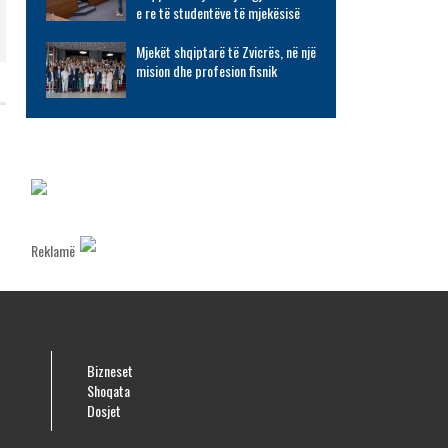
e re të studentëve të mjekësisë
Mjekët shqiptarë të Zvicrës, në një
mision dhe profesion fisnik
Reklamë
Bizneset
Shoqata
Dosjet