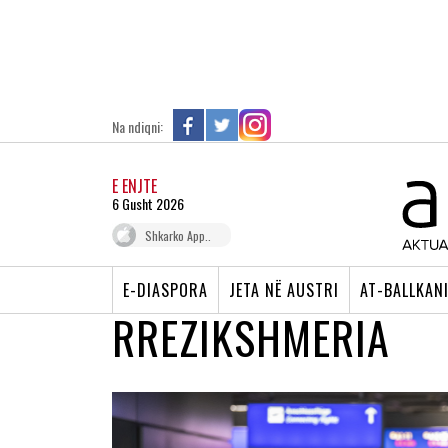
Na ndiqni:
E ENJTE
6 Gusht 2026
Shkarko App..
E-DIASPORA
JETA NË AUSTRI
AT-BALLKAN
RREZIKSHMERIA
MAQEDONIA