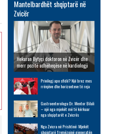
Mantelbardhët shqiptarë në
Zvicër
Hekuran Bytyçi doktoron në Zvicër dhe
merr pozitë udhëheqëse në kardiologji
Privilegj apo sfidë? Një brez mes
rrënjëve dhe horizonteve të reja
Gastroenterologu Dr. Mentor Bilali
– një nga mjekët më të kërkuar
nga shqiptarët e Zvicrës
Nga Zvicra në Prishtinë: Mjekët
shqiptarë frymëzojnë gjeneratën