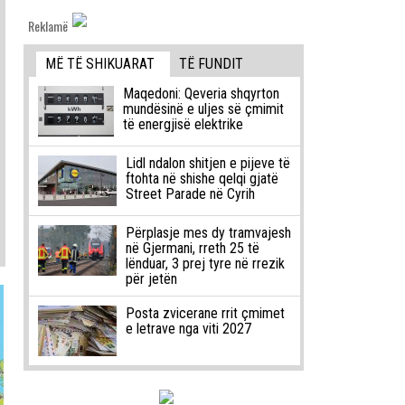
Reklamë
MË TË SHIKUARAT
TË FUNDIT
Maqedoni: Qeveria shqyrton
mundësinë e uljes së çmimit
të energjisë elektrike
Lidl ndalon shitjen e pijeve të
ftohta në shishe qelqi gjatë
Street Parade në Cyrih
Përplasje mes dy tramvajesh
në Gjermani, rreth 25 të
lënduar, 3 prej tyre në rrezik
për jetën
Posta zvicerane rrit çmimet
e letrave nga viti 2027