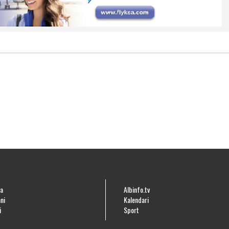
a
Albinfo.tv
ni
Kalendari
i
Sport