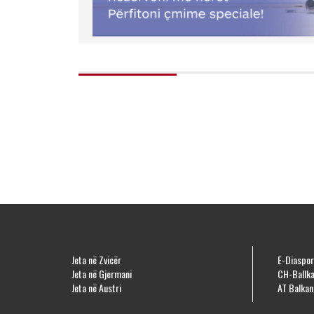
Jeta në Zvicër
E-Diaspor
Jeta në Gjermani
CH-Ballka
Jeta në Austri
AT Balkan