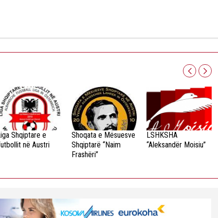
iga Shqiptare e
Shoqata e Mësuesve
LSHKSHA
utbollit në Austri
Shqiptarë “Naim
“Aleksandër Moisiu”
Frashëri”