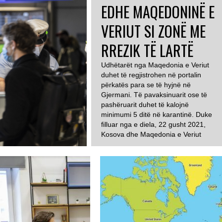
EDHE MAQEDONINË E
VERIUT SI ZONË ME
RREZIK TË LARTË
Udhëtarët nga Maqedonia e Veriut
duhet të regjistrohen në portalin
përkatës para se të hyjnë në
Gjermani. Të pavaksinuarit ose të
pashëruarit duhet të kalojnë
minimumi 5 ditë në karantinë. Duke
filluar nga e diela, 22 gusht 2021,
Kosova dhe Maqedonia e Veriut
konsiderohen si zona me rrezik
veçanërisht të lartë për përhapjen e
koronavirusit. […]