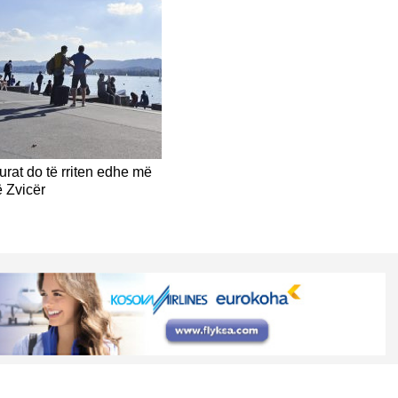
rat do të rriten edhe më
 Zvicër