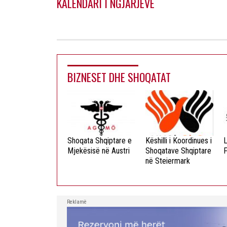
KALENDARI I NGJARJEVE
BIZNESET DHE SHOQATAT
ista Dielli
Shoqata Shqiptare e
Këshilli i Koordinues i
L
okristian
Mjekësisë në Austri
Shoqatave Shqiptare
F
në Steiermark
Reklamë