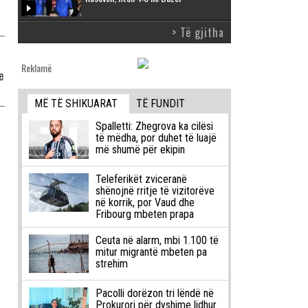
> Të gjitha
Reklamë
e
MË TË SHIKUARAT
TË FUNDIT
Spalletti: Zhegrova ka cilësi
të mëdha, por duhet të luajë
më shumë për ekipin
Teleferikët zviceranë
shënojnë rritje të vizitorëve
në korrik, por Vaud dhe
Fribourg mbeten prapa
Ceuta në alarm, mbi 1.100 të
mitur migrantë mbeten pa
strehim
Pacolli dorëzon tri lëndë në
Prokurori për dyshime lidhur