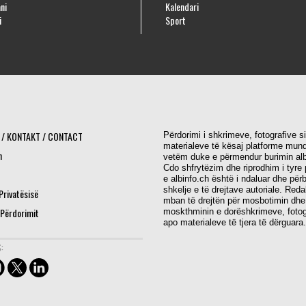
ni
Kalendari
i
Sport
 / KONTAKT / CONTACT
Përdorimi i shkrimeve, fotografive s
materialeve të kësaj platforme mund
h
vetëm duke e përmendur burimin alb
Cdo shfrytëzim dhe riprodhim i tyre 
e albinfo.ch është i ndaluar dhe për
shkelje e të drejtave autoriale. Red
 Privatësisë
mban të drejtën për mosbotimin dhe
 Përdorimit
moskthminin e dorëshkrimeve, fotog
apo materialeve të tjera të dërguara.
: