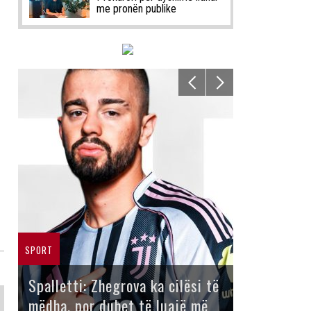
me pronën publike
SPORT
Spalletti: Zhegrova ka cilësi të
mëdha, por duhet të luajë më