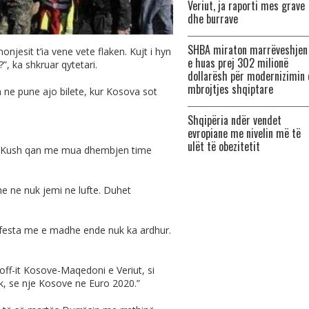
Veriut, ja raporti mes grave
dhe burrave
SHBA miraton marrëveshjen
onjesit t’ia vene vete flaken. Kujt i hyn
e huas prej 302 milionë
?”, ka shkruar qytetari.
dollarësh për modernizimin 
mbrojtjes shqiptare
yn ne pune ajo bilete, kur Kosova sot
Shqipëria ndër vendet
evropiane me nivelin më të
ulët të obezitetit
em: “Kush qan me mua dhembjen time
he ne nuk jemi ne lufte. Duhet
 festa me e madhe ende nuk ka ardhur.
f-it Kosove-Maqedoni e Veriut, si
ik, se nje Kosove ne Euro 2020.”