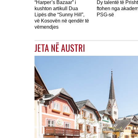
“Harper’s Bazaar” i
Dy talentë të Prish
kushton artikull Dua
ftohen nga akadem
Lipës dhe “Sunny Hill”,
PSG-së
vë Kosovën në qendër të
vëmendjes
JETA NË AUSTRI