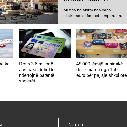
Austria në alarm nga vapa
ekstreme, shënohet temperatura
më e lartë ndonjëherë...
në ka
Rreth 3.6 milionë
48,000 fëmijë austriakë
austriakë duhet të
do të marrin nga 150
ndërrojnë patentë
euro për pajisje shkollor
shoferët
a
Albinfo.tv