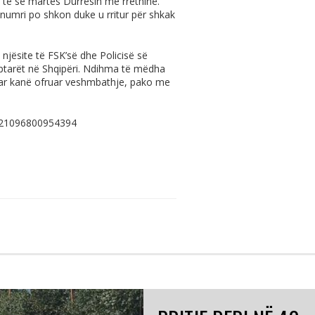
e të së martës Durrësin me rrethinë.
 numri po shkon duke u rritur për shkak
 njësite të FSK’së dhe Policisë së
ptarët në Shqipëri. Ndihma të mëdha
zuar kanë ofruar veshmbathje, pako me
0221096800954394