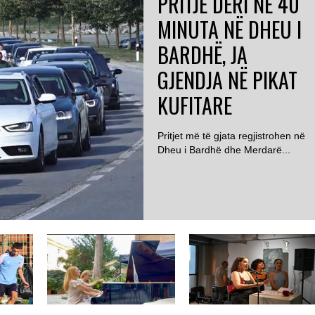
PRITJE DERI NË 40
MINUTA NË DHEU I
BARDHË, JA
GJENDJA NË PIKAT
KUFITARE
Pritjet më të gjata regjistrohen në
Dheu i Bardhë dhe Merdarë...
ROMË