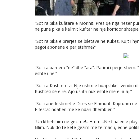
“Sot ra pika kufitare e Morinit. Pres qe nga neser pun
ne pune pika e kalimit kufitar ne nje korridor shtepie
“Sot ra pika e prerjes se biletave ne Kukës. Kujt i h
pagoi abonene e perjetshme?”
“Sot ra barriera “ne” dhe “ata”. Parimi i perjetsh
eshte une.”
“Sot ra Kushtetuta. Nje ushtri e huaj shkeli vendin d
Kushtetute e re. Ajo ushtri nuk eshte me e huaj.”
“Sot rane festimet e Dites se Flamurit. Kuptuam qe
E festat ndahen me ke ndan dhembjen.”
“Ua kthefshim ne gezime!…Hmm…Ne finalen e play of
fillim. Nuk do te kete gezim me te madh, edhe polit