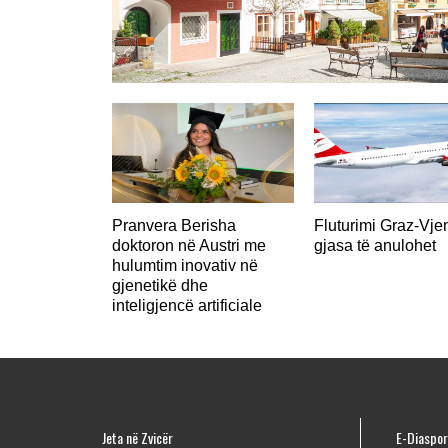
AUSTRI
Pranvera Berisha
Fluturimi Graz-Vje
doktoron në Austri me
gjasa të anulohet
hulumtim inovativ në
gjenetikë dhe
inteligjencë artificiale
Jeta në Zvicër
E-Diaspor