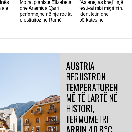
tinës
Motrat pianiste Elizabeta
“As anej as knej”, një
ia e
dhe Artemida Qarri
festival mbi migrimin,
performojnë në një recital
identitetin dhe
prestigjioz në Romë
përkatësinë
AUSTRIA
REGJISTRON
TEMPERATURËN
MË TË LARTË NË
HISTORI,
TERMOMETRI
ARRIN 40.8°C