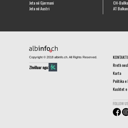
Jeta në Gjermani
CH-Ballka
Jeta në Austri
AT Balkan
KONTAKTI
Copyright © 2018 albinfo.ch. All Rights Reserved.
Rreth nes
Zhvilluar nga:
Karta
Politika e
Kushtet e
FOLLOW US