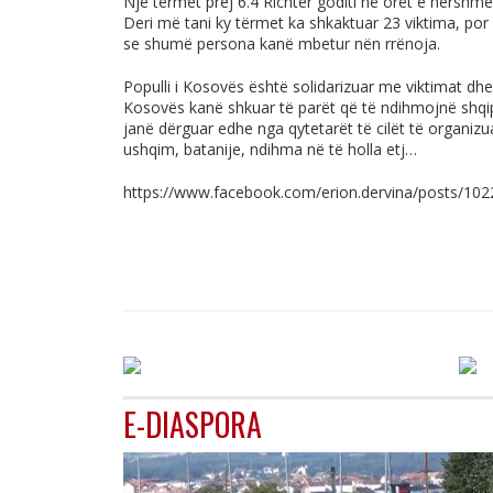
Një tërmet prej 6.4 Richter goditi në orët e hershm
Deri më tani ky tërmet ka shkaktuar 23 viktima, por
se shumë persona kanë mbetur nën rrënoja.
Populli i Kosovës është solidarizuar me viktimat dhe
Kosovës kanë shkuar të parët që të ndihmojnë shqi
janë dërguar edhe nga qytetarët të cilët të organi
ushqim, batanije, ndihma në të holla etj…
https://www.facebook.com/erion.dervina/posts/1
E-DIASPORA