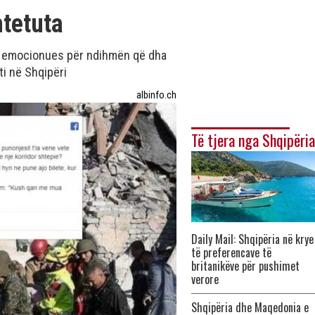
htetuta
më emocionues për ndihmën që dha
ti në Shqipëri
albinfo.ch
Të tjera nga Shqipëria
Daily Mail: Shqipëria në krye
të preferencave të
britanikëve për pushimet
verore
Shqipëria dhe Maqedonia e