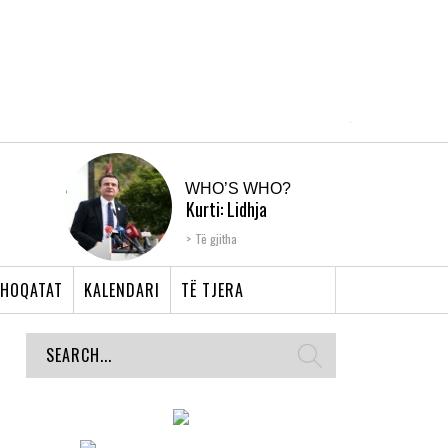
WHO’S WHO?
Kurti: Lidhja
Shqiptare e Prizrenit,
Të gjitha
nyja që bashkoi �...
HOQATAT
KALENDARI
TË TJERA