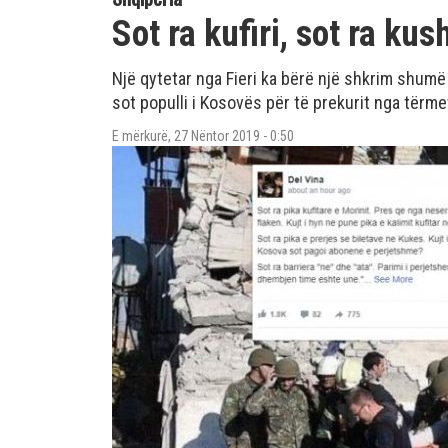
Sot ra kufiri, sot ra kus
Një qytetar nga Fieri ka bërë një shkrim shu
sot populli i Kosovës për të prekurit nga tërme
E mërkurë, 27 Nëntor 2019 - 0:50