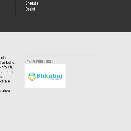
Shoqata
Dosjet
i dhe
BASHKËPUNËTORËT
 të bëhet
info.ch.
pa lejen
bën
aksia e
rafive