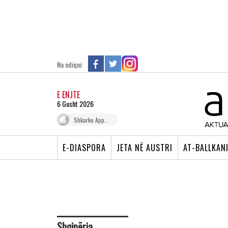
Na ndiqni:
E ENJTE
6 Gusht 2026
Shkarko App..
E-DIASPORA
JETA NË AUSTRI
AT-BALLKAN
Shqipëria