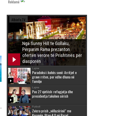
Reklamë
Albinfo.TV
Nga Sunny Hill te Gollaku,
Përparim Rama prezanton
ofertën verore të Prishtinës për
diasporën
Lajme
Paradoksi i kohës sonë: Arritjet e
grave rriten, por edhe dhuna në
familje
Lajme
Pas 27 vjetësh: refugjatja dhe
presidentja takohen sërish
Futboll
Zvicra prish „vëllazërinë“ me
Kosovën, fiton 4:0 në Bazel