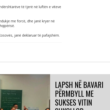
ërshtarëve të tjerë në luftën e viteve
zhdukje me forcë, dhe janë kryer në
hqipërisë.
 Kosovës, janë deklaruar të pafajshëm.
LAPSH NË BAVARI
PËRMBYLL ME
SUKSES VITIN