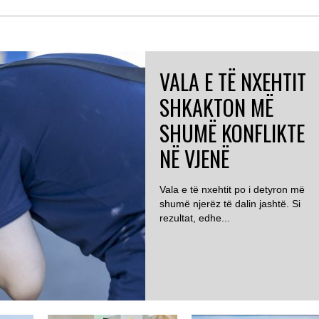
VALA E TË NXEHTIT
SHKAKTON MË
SHUMË KONFLIKTE
NË VJENË
Vala e të nxehtit po i detyron më
shumë njerëz të dalin jashtë. Si
rezultat, edhe...
AUSTRI