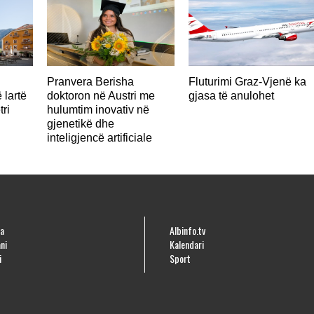
Pranvera Berisha
Fluturimi Graz-Vjenë ka
 lartë
doktoron në Austri me
gjasa të anulohet
tri
hulumtim inovativ në
gjenetikë dhe
inteligjencë artificiale
a
Albinfo.tv
ni
Kalendari
i
Sport