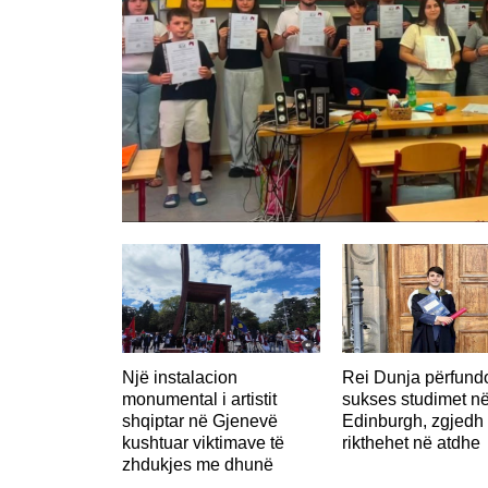
Një instalacion
Rei Dunja përfun
monumental i artistit
sukses studimet n
shqiptar në Gjenevë
Edinburgh, zgjedh 
kushtuar viktimave të
rikthehet në atdhe
zhdukjes me dhunë