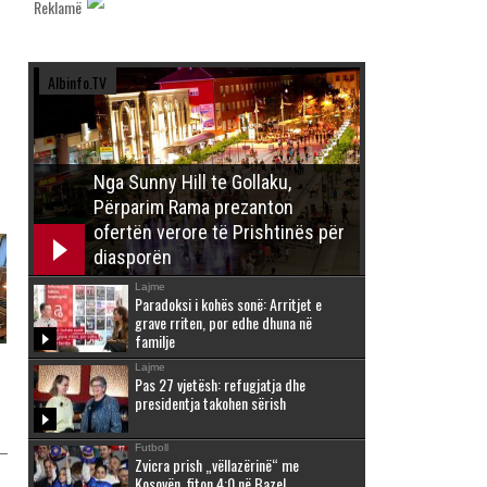
Reklamë
Albinfo.TV
Nga Sunny Hill te Gollaku,
Përparim Rama prezanton
ofertën verore të Prishtinës për
diasporën
Lajme
Paradoksi i kohës sonë: Arritjet e
grave rriten, por edhe dhuna në
familje
Lajme
Pas 27 vjetësh: refugjatja dhe
presidentja takohen sërish
Futboll
Zvicra prish „vëllazërinë“ me
Kosovën, fiton 4:0 në Bazel