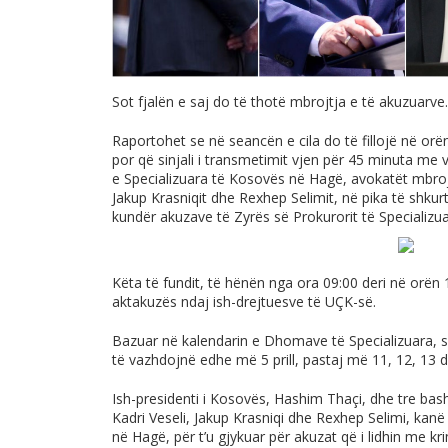
Sot fjalën e saj do të thotë mbrojtja e të akuzuarve.
Raportohet se në seancën e cila do të fillojë në or
por që sinjali i transmetimit vjen për 45 minuta me
e Specializuara të Kosovës në Hagë, avokatët mbrojt
Jakup Krasniqit dhe Rexhep Selimit, në pika të shkur
kundër akuzave të Zyrës së Prokurorit të Specializua
Këta të fundit, të hënën nga ora 09:00 deri në orën 
aktakuzës ndaj ish-drejtuesve të UÇK-së.
Bazuar në kalendarin e Dhomave të Specializuara, se
të vazhdojnë edhe më 5 prill, pastaj më 11, 12, 13 dh
Ish-presidenti i Kosovës, Hashim Thaçi, dhe tre bash
Kadri Veseli, Jakup Krasniqi dhe Rexhep Selimi, kanë
në Hagë, për t’u gjykuar për akuzat që i lidhin me kr