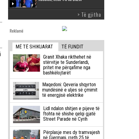
> Të gjitha
Reklamë
MË TË SHIKUARAT
TË FUNDIT
i
Granit Xhaka rikthehet në
stërvitje te Sunderlandi,
pritet me përqafime nga
bashkëlojtarët
Maqedoni: Qeveria shqyrton
mundësinë e uljes së çmimit
të energjisë elektrike
Lidl ndalon shitjen e pijeve të
ftohta në shishe qelqi gjatë
Street Parade në Cyrih
Përplasje mes dy tramvajesh
në Gjermani, rreth 25 të