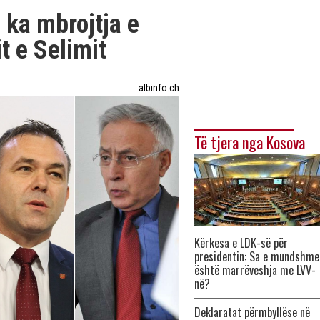
 ka mbrojtja e
it e Selimit
albinfo.ch
Të tjera nga Kosova
Kërkesa e LDK-së për
presidentin: Sa e mundshme
është marrëveshja me LVV-
në?
Deklaratat përmbyllëse në