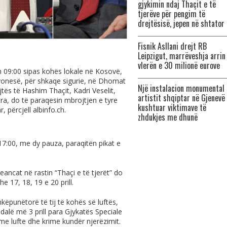
gjykimin ndaj Thaçit e të
tjerëve për pengim të
drejtësisë, jepen në shtator
Fisnik Asllani drejt RB
Leipzigut, marrëveshja arrin
vlerën e 30 milionë eurove
ën 09:00 sipas kohës lokale në Kosovë,
 vonesë, për shkaqe sigurie, në Dhomat
Një instalacion monumental 
ës të Hashim Thaçit, Kadri Veselit,
artistit shqiptar në Gjenevë
tra, do të paraqesin mbrojtjen e tyre
kushtuar viktimave të
r, përcjell
albinfo.ch
.
zhdukjes me dhunë
17:00, me dy pauza, paraqitën pikat e
ancat në rastin “Thaçi e të tjerët” do
e 17, 18, 19 e 20 prill.
këpunëtorë të tij të kohës së luftës,
 dalë më 3 prill para Gjykatës Speciale
ime lufte dhe krime kundër njerëzimit.