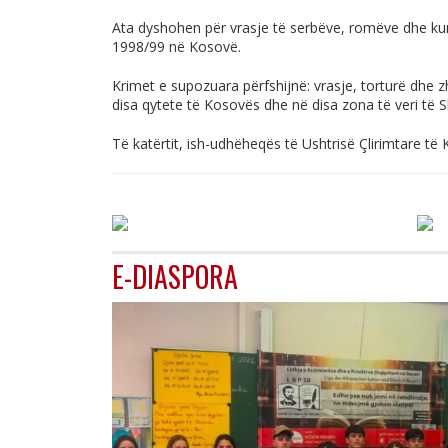
Ata dyshohen për vrasje të serbëve, romëve dhe kund
1998/99 në Kosovë.
Krimet e supozuara përfshijnë: vrasje, torturë dhe 
disa qytete të Kosovës dhe në disa zona të veri të S
Të katërtit, ish-udhëheqës të Ushtrisë Çlirimtare të
E-DIASPORA