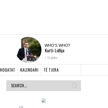
WHO’S WHO?
Kurti: Lidhja
Shqiptare e Prizrenit,
Të gjitha
nyja që bashkoi �...
HOQATAT
KALENDARI
TË TJERA