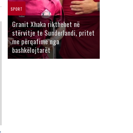
SPORT
Granit Xhaka rikthehet në
stërvitje te Sunderlandi, pritet
me përqafime nga
bashkëlojtarët