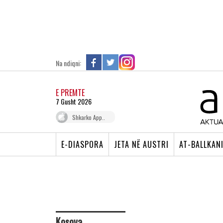
Na ndiqni:
E PREMTE
7 Gusht 2026
Shkarko App..
E-DIASPORA
JETA NË AUSTRI
AT-BALLKAN
Kosova