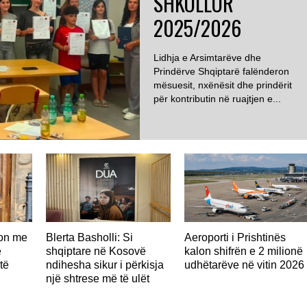
SHKOLLOR
2025/2026
Lidhja e Arsimtarëve dhe
Prindërve Shqiptarë falënderon
mësuesit, nxënësit dhe prindërit
për kontributin në ruajtjen e...
don me
Blerta Basholli: Si
Aeroporti i Prishtinës
ë
shqiptare në Kosovë
kalon shifrën e 2 milionë
të
ndihesha sikur i përkisja
udhëtarëve në vitin 2026
një shtrese më të ulët