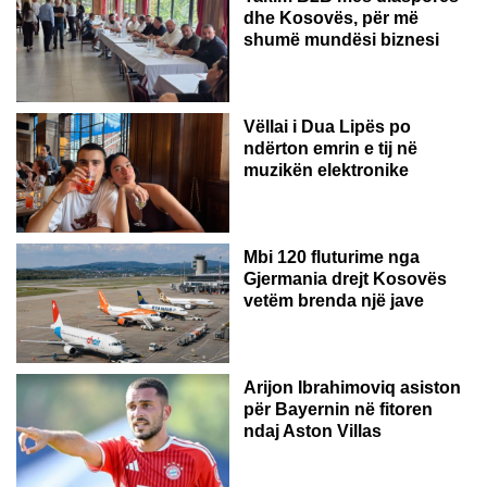
dhe Kosovës, për më
shumë mundësi biznesi
Vëllai i Dua Lipës po
ndërton emrin e tij në
muzikën elektronike
GJERMANI
Mbi 120 fluturime nga
Gjermania drejt Kosovës
vetëm brenda një jave
Arijon Ibrahimoviq asiston
për Bayernin në fitoren
ndaj Aston Villas