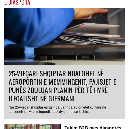
E-DIASPORA
25-VJEÇARI SHQIPTAR NDALOHET NË
AEROPORTIN E MEMMINGENIT, PAJISJET E
PUNËS ZBULUAN PLANIN PËR TË HYRË
ILEGALISHT NË GJERMANI
Një 25-vjeçar shqiptar është ndaluar nga autoritetet kufitare në
aeroportin e Memmingenit, pasi dyshohet se kishte...
Takim B2B mes diasporës