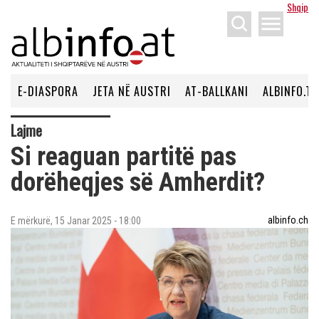
Shqip
menu
E-DIASPORA
JETA NË AUSTRI
AT-BALLKANI
ALBINFO.TV
Lajme
Si reaguan partitë pas
dorëheqjes së Amherdit?
albinfo.ch
E mërkurë, 15 Janar 2025 - 18:00