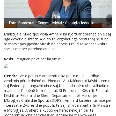
Foto: Bundesrat • Conseil fédéral • Consiglio federale
Ministrja e Mbrojtjes Viola Amherd ka njoftuar dorëheqjen e saj
nga qeveria e shtetit. Ajo do të largohet nga posti i saj në fund
të marsit pas gjashtë vitesh në detyrë. Prej disa kohësh kishte
spekulime për dorëheqjen e saj.
Kështu reaguan palët për largimin:
Qendra:
Vetë partia e Amherdit e ka pritur me keqardhje
vendimin për të dhënë dorëheqjen. Ajo falënderoi Këshilltaren e
saj Federal për angazhimin e saj të palodhshëm dhe vullnetin e
madh për t’i dhënë formë gjërat. Si President i Këshillit Federal,
Këshilltar Federal dhe Shef i Departamentit të Mbrojtjes,
Mbrojtjes Civile dhe Sportit (DDPS), Amherd ka bërë fushatë për
interesat e Zvicrës dhe popullit të saj, shkruan partia. Si Ministre
e Mbrojtjes, Amherd e kuptoi që herët nevojën për të
modernizuar dhe përmirësuar ushtrinë në mënyrë që të