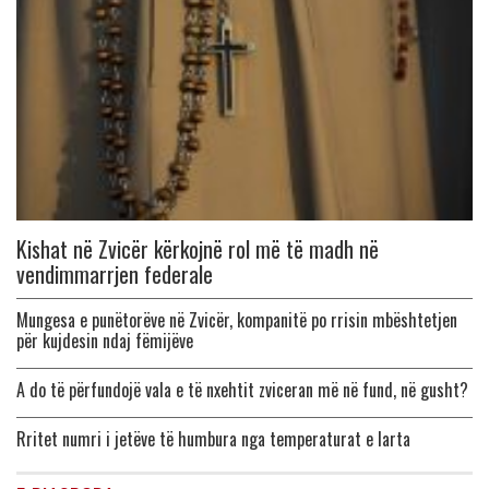
Kishat në Zvicër kërkojnë rol më të madh në
vendimmarrjen federale
Mungesa e punëtorëve në Zvicër, kompanitë po rrisin mbështetjen
për kujdesin ndaj fëmijëve
A do të përfundojë vala e të nxehtit zviceran më në fund, në gusht?
Rritet numri i jetëve të humbura nga temperaturat e larta