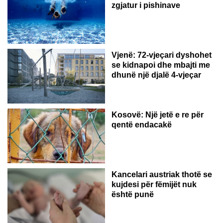
zgjatur i pishinave
Vjenë: 72-vjeçari dyshohet
se kidnapoi dhe mbajti me
dhunë një djalë 4-vjeçar
Kosovë: Një jetë e re për
qentë endacakë
Kancelari austriak thotë se
kujdesi për fëmijët nuk
është punë