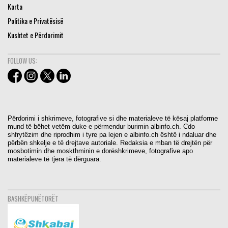
Karta
Politika e Privatësisë
Kushtet e Përdorimit
FOLLOW US:
Përdorimi i shkrimeve, fotografive si dhe materialeve të kësaj platforme
mund të bëhet vetëm duke e përmendur burimin albinfo.ch. Cdo
shfrytëzim dhe riprodhim i tyre pa lejen e albinfo.ch është i ndaluar dhe
përbën shkelje e të drejtave autoriale. Redaksia e mban të drejtën për
mosbotimin dhe moskthminin e dorëshkrimeve, fotografive apo
materialeve të tjera të dërguara.
BASHKËPUNËTORËT