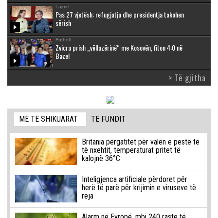
Lajme
Pas 27 vjetësh: refugjatja dhe presidentja takohen
sërish
Futboll
Zvicra prish „vëllazërinë“ me Kosovën, fiton 4:0 në
Bazel
> Të gjitha
MË TË SHIKUARAT
TË FUNDIT
Britania përgatitet për valën e pestë të
të nxehtit, temperaturat pritet të
kalojnë 36°C
Inteligjenca artificiale përdoret për
herë të parë për krijimin e viruseve të
reja
Alarm në Evropë, mbi 240 raste të