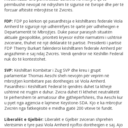
përmbushë nevojat në ndryshim të sigurisë në Evropë dhe për të
forcuar aftësitë mbrojtëse të Zvicrës.
FDP:
FDP po kërkon që pasardhësja e këshilltares federale Viola
Amherd të sigurojë një udhërrëfyes të qartë për udhëheqjen e
Departamentit të Mbrojtjes. Duke pasur parasysh situatën
aktuale gjeopolitike, prioriteti kryesor është riarmatimi i ushtrisë
zvicerane, thuhet në një deklaratë të partisë. Presidenti i partisë
FDP Thierry Burkart falënderoi këshilltaren federale Amherd për
angazhimin e saj ndaj Zvicrës. Vendi qendror në Këshillin Federal
nuk do të kontestohet.
SVP:
Këshilltari Kombëtar i Zug SVP dhe kreu i grupit
parlamentar Thomas Aeschi sheh nevojën për veprim në
mbrojtjen kombëtare pas dorëheqjes së Viola Amherd.
Pasardhësi i Këshilltarit Federal të qendrës duhet ta kthejë
ushtrinë në rrugën e duhur. Zvicra duhet t’i kthehet neutralitetit
të përhershëm të armatosur dhe gjithëpërfshirës, ​​tha Aeschi kur
u pyet nga agjencia e lajmeve Keystone-SDA. Kjo e ka mbrojtur
Zvicrën nga fatkeqësitë e mëdha gjatë 200 viteve të fundit.
Liberalët e Gjelbër:
Liberalët e Gjelbër zviceran shprehën
vlerësimin e tyre pasi Viola Amherd njoftoi dorëheqjen e saj. Ajo