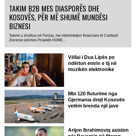
TAKIM B2B MES DIASPORËS DHE
KOSOVËS, PËR MË SHUMË MUNDËSI
BIZNESI
Takimi u zhvillua në Ferizaj, me mbështetjen financiare të Caritasit
Zviceran përmes Projektit HOME...
Vëllai i Dua Lipës po
ndërton emrin e tij në
muzikën elektronike
GJERMANI
Mbi 120 fluturime nga
Gjermania drejt Kosovës
vetëm brenda një jave
Arijon Ibrahimoviq asiston