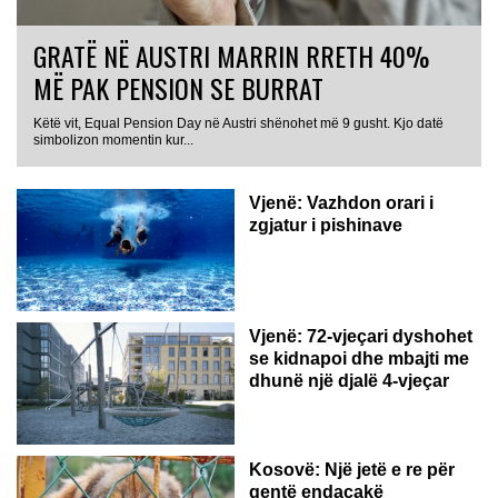
GRATË NË AUSTRI MARRIN RRETH 40%
MË PAK PENSION SE BURRAT
Këtë vit, Equal Pension Day në Austri shënohet më 9 gusht. Kjo datë
simbolizon momentin kur...
Vjenë: Vazhdon orari i
zgjatur i pishinave
Vjenë: 72-vjeçari dyshohet
se kidnapoi dhe mbajti me
dhunë një djalë 4-vjeçar
Kosovë: Një jetë e re për
qentë endacakë