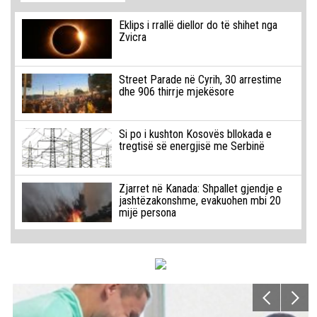
Eklips i rrallë diellor do të shihet nga
Zvicra
Street Parade në Cyrih, 30 arrestime
dhe 906 thirrje mjekësore
Si po i kushton Kosovës bllokada e
tregtisë së energjisë me Serbinë
Zjarret në Kanada: Shpallet gjendje e
jashtëzakonshme, evakuohen mbi 20
mijë persona