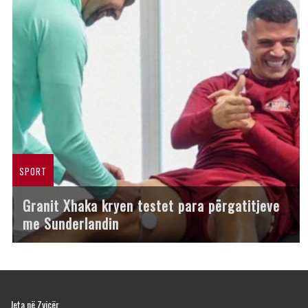
SPORT
Granit Xhaka kryen testet para përgatitjeve
me Sunderlandin
Jeta në Zvicër