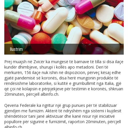
Ilustrim
Prej muajsh në Zvicër ka mungesë të barnave të tilla si disa ilaçe
kundër dhimbjeve, shurupi i kollës apo metadoni. Deri të
mërkurën, 156 ilaçe nuk ishin në dispozicion, përveç kësaj edhe
gjatë pandemisë së koronës, disa herë mungonin produkte të
rëndësishme laboratorike, si kutitë e grumbullimit nga Italia, gjë
që çoi në kolapsin e përpjekjeve për testimin e koronës, shkruan
20minuten, përcjell
albinfo.ch
.
Qeveria Federale ka ngritur një grup punues për të stabilizuar
gjendjen me furnizim. Akterë të ndryshëm nga sistemi i kujdesit
shëndetësor tani janë aktivizuar dhe kanë nisur një iniciativë
popullore për sigurinë e furnizimit, raporton 20minuten, përcjell
albinfo.ch
.