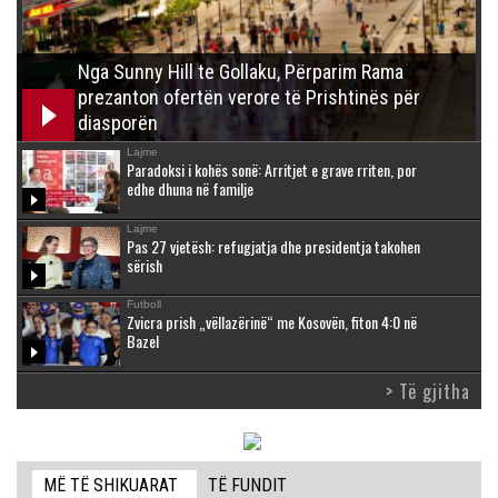
Nga Sunny Hill te Gollaku, Përparim Rama
prezanton ofertën verore të Prishtinës për
diasporën
Lajme
Paradoksi i kohës sonë: Arritjet e grave rriten, por
edhe dhuna në familje
Lajme
Pas 27 vjetësh: refugjatja dhe presidentja takohen
sërish
Futboll
Zvicra prish „vëllazërinë“ me Kosovën, fiton 4:0 në
Bazel
> Të gjitha
MË TË SHIKUARAT
TË FUNDIT