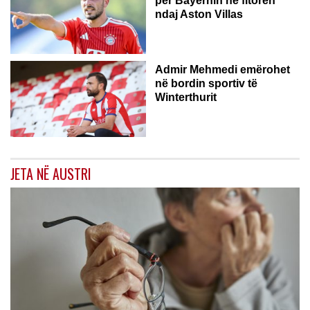
për Bayernin në fitoren
ndaj Aston Villas
ZVICËR
Admir Mehmedi emërohet
në bordin sportiv të
Winterthurit
JETA NË AUSTRI