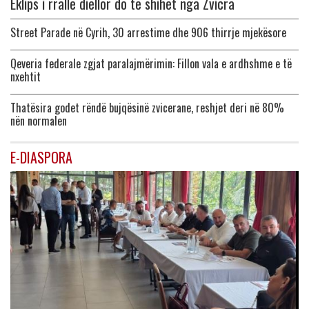
Eklips i rrallë diellor do të shihet nga Zvicra
Street Parade në Cyrih, 30 arrestime dhe 906 thirrje mjekësore
Qeveria federale zgjat paralajmërimin: Fillon vala e ardhshme e të
nxehtit
Thatësira godet rëndë bujqësinë zvicerane, reshjet deri në 80%
nën normalen
E-DIASPORA