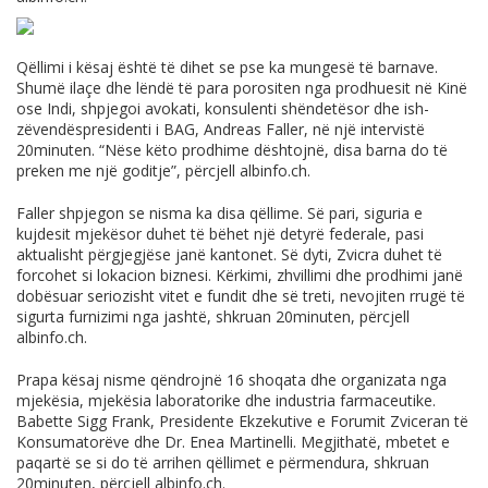
Qëllimi i kësaj është të dihet se pse ka mungesë të barnave.
Shumë ilaçe dhe lëndë të para porositen nga prodhuesit në Kinë
ose Indi, shpjegoi avokati, konsulenti shëndetësor dhe ish-
zëvendëspresidenti i BAG, Andreas Faller, në një intervistë
20minuten. “Nëse këto prodhime dështojnë, disa barna do të
preken me një goditje”, përcjell
albinfo.ch
.
Faller shpjegon se nisma ka disa qëllime. Së pari, siguria e
kujdesit mjekësor duhet të bëhet një detyrë federale, pasi
aktualisht përgjegjëse janë kantonet. Së dyti, Zvicra duhet të
forcohet si lokacion biznesi. Kërkimi, zhvillimi dhe prodhimi janë
dobësuar seriozisht vitet e fundit dhe së treti, nevojiten rrugë të
sigurta furnizimi nga jashtë, shkruan 20minuten, përcjell
albinfo.ch
.
Prapa kësaj nisme qëndrojnë 16 shoqata dhe organizata nga
mjekësia, mjekësia laboratorike dhe industria farmaceutike.
Babette Sigg Frank, Presidente Ekzekutive e Forumit Zviceran të
Konsumatorëve dhe Dr. Enea Martinelli. Megjithatë, mbetet e
paqartë se si do të arrihen qëllimet e përmendura, shkruan
20minuten, përcjell
albinfo.ch
.