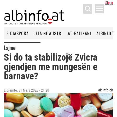
Shqip
menu
E-DIASPORA
JETA NË AUSTRI
AT-BALLKANI
ALBINFO.TV
Lajme
Si do ta stabilizojë Zvicra
gjendjen me mungesën e
barnave?
albinfo.ch
E premte, 31 Mars 2023 - 21:20