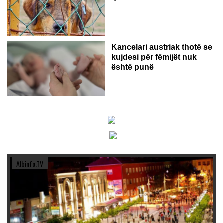
Kancelari austriak thotë se
kujdesi për fëmijët nuk
është punë
Albinfo.TV