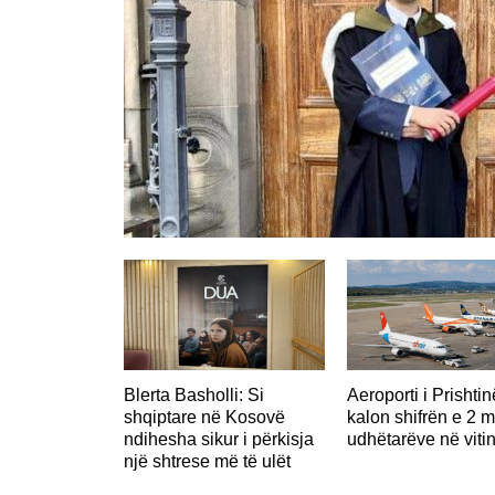
Blerta Basholli: Si
Aeroporti i Prishti
shqiptare në Kosovë
kalon shifrën e 2 m
ndihesha sikur i përkisja
udhëtarëve në viti
një shtrese më të ulët