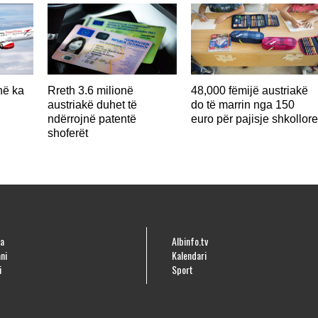
në ka
Rreth 3.6 milionë
48,000 fëmijë austriakë
austriakë duhet të
do të marrin nga 150
ndërrojnë patentë
euro për pajisje shkollor
shoferët
a
Albinfo.tv
ni
Kalendari
i
Sport