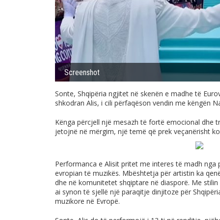
Screenshot
Sonte, Shqipëria ngjitet në skenën e madhe të Euro
shkodran Alis, i cili përfaqëson vendin me këngën 
Kënga përcjell një mesazh të fortë emocional dhe tr
jetojnë në mërgim, një temë që prek veçanërisht kom
Performanca e Alisit pritet me interes të madh nga pu
evropian të muzikës. Mbështetja për artistin ka qen
dhe në komunitetet shqiptare në diasporë. Me stilin 
ai synon të sjellë një paraqitje dinjitoze për Shqipë
muzikore në Evropë.