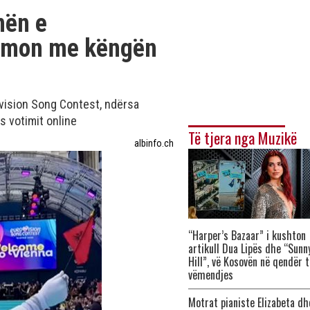
nën e
formon me këngën
vision Song Contest, ndërsa
 votimit online
Të tjera nga Muzikë
albinfo.ch
“Harper’s Bazaar” i kushton
artikull Dua Lipës dhe “Sunn
Hill”, vë Kosovën në qendër t
vëmendjes
Motrat pianiste Elizabeta dh