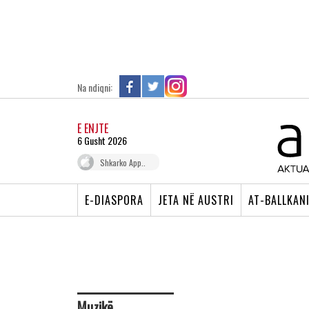
Na ndiqni:
E ENJTE
6 Gusht 2026
Shkarko App..
E-DIASPORA
JETA NË AUSTRI
AT-BALLKAN
Muzikë