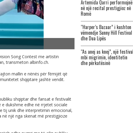
Artemida Qarri performojnë
në një recital prestigjioz në
Romë
“Harper’s Bazaar” i kushton
vëmendje Sunny Hill Festival
dhe Dua Lipës
“As anej as knej”, një festiva
vision Song Contest me artistin
mbi migrimin, identitetin
Nan, transmeton
albinfo.ch
.
dhe përkatësinë
ajton mallin e nënës për fëmijët që
unitetet shqiptare jashtë vendit.
bliku shqiptar dhe fansat e festivalit
ë e dukshme edhe në rrjetet sociale
e tij unik dhe interpretimin emocional,
ria në një nga skenat më prestigjioze