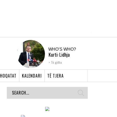
WHO’S WHO?
Kurti: Lidhja
Shqiptare e Prizrenit,
Të gjitha
nyja që bashkoi �...
HOQATAT
KALENDARI
TË TJERA