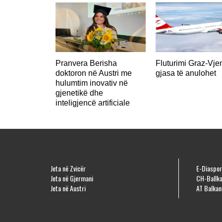
Pranvera Berisha
Fluturimi Graz-Vje
doktoron në Austri me
gjasa të anulohet
hulumtim inovativ në
gjenetikë dhe
inteligjencë artificiale
Jeta në Zvicër
E-Diaspor
Jeta në Gjermani
CH-Ballka
Jeta në Austri
AT Balkan