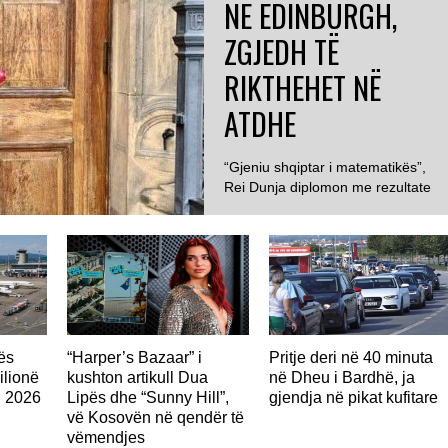
NË EDINBURGH,
ZGJEDH TË
RIKTHEHET NË
ATDHE
“Gjeniu shqiptar i matematikës”,
Rei Dunja diplomon me rezultate
maksimale në Edinburgh dhe
rikthehet për të...
nës
“Harper’s Bazaar” i
Pritje deri në 40 minuta
ilionë
kushton artikull Dua
në Dheu i Bardhë, ja
n 2026
Lipës dhe “Sunny Hill”,
gjendja në pikat kufitare
vë Kosovën në qendër të
vëmendjes