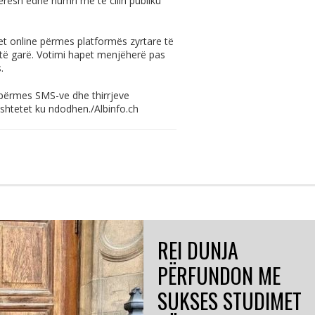
herësh edhe numri me të cilin publiku
t online përmes platformës zyrtare të
ëtë garë. Votimi hapet menjëherë pas
.
përmes SMS-ve dhe thirrjeve
 shtetet ku ndodhen./
Albinfo.ch
REI DUNJA
PËRFUNDON ME
SUKSES STUDIMET