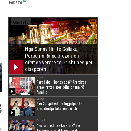
Reklamë
Albinfo.TV
Nga Sunny Hill te Gollaku,
Përparim Rama prezanton
ofertën verore të Prishtinës për
diasporën
Lajme
Paradoksi i kohës sonë: Arritjet e
grave rriten, por edhe dhuna në
familje
Lajme
Pas 27 vjetësh: refugjatja dhe
y
presidentja takohen sërish
ë
Futboll
Zvicra prish „vëllazërinë“ me
e
Kosovën, fiton 4:0 në Bazel