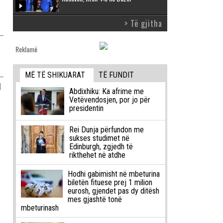
> Të gjitha
Reklamë
MË TË SHIKUARAT
TË FUNDIT
l
Abdixhiku: Ka afrime me
Vetëvendosjen, por jo për
presidentin
Rei Dunja përfundon me
sukses studimet në
Edinburgh, zgjedh të
rikthehet në atdhe
Hodhi gabimisht në mbeturina
biletën fituese prej 1 milion
eurosh, gjendet pas dy ditësh
mes gjashtë tonë
mbeturinash