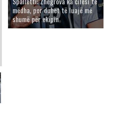
Spalletti: Zhegrova ka cilësi të
mëdha, por duhet të luajë më
shumë për ekipin