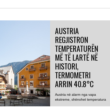
AUSTRIA
REGJISTRON
TEMPERATURËN
MË TË LARTË NË
HISTORI,
TERMOMETRI
ARRIN 40.8°C
Austria në alarm nga vapa
ekstreme, shënohet temperatura
më e lartë ndonjëherë...