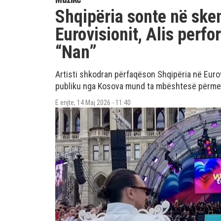
Shqipëria sonte në ske
Eurovisionit, Alis per
“Nan”
Artisti shkodran përfaqëson Shqipëria në Euro
publiku nga Kosova mund ta mbështesë përmes
E enjte, 14 Maj 2026 - 11:40