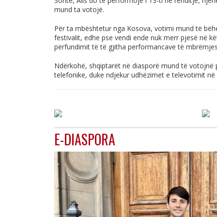
Sonte, Alis do të performojë i 13-ti në renditje, një
mund ta votojë.
Për ta mbështetur nga Kosova, votimi mund të bëhe
festivalit, edhe pse vendi ende nuk merr pjesë në k
përfundimit të të gjitha performancave të mbrëmjes
Ndërkohë, shqiptarët në diasporë mund të votojnë 
telefonike, duke ndjekur udhëzimet e televotimit në
E-DIASPORA