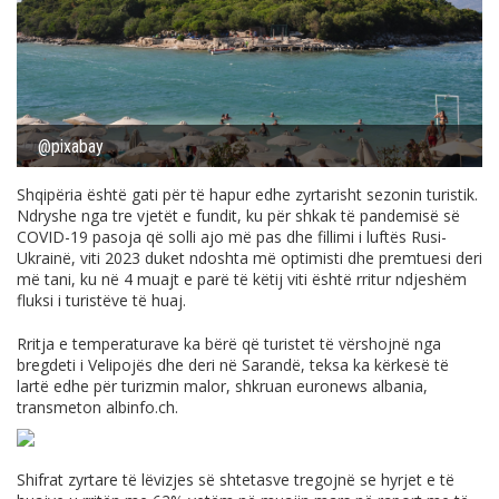
@pixabay
Shqipëria është gati për të hapur edhe zyrtarisht sezonin turistik.
Ndryshe nga tre vjetët e fundit, ku për shkak të pandemisë së
COVID-19 pasoja që solli ajo më pas dhe fillimi i luftës Rusi-
Ukrainë, viti 2023 duket ndoshta më optimisti dhe premtuesi deri
më tani, ku në 4 muajt e parë të këtij viti është rritur ndjeshëm
fluksi i turistëve të huaj.
Rritja e temperaturave ka bërë që turistet të vërshojnë nga
bregdeti i Velipojës dhe deri në Sarandë, teksa ka kërkesë të
lartë edhe për turizmin malor, shkruan euronews albania,
transmeton
albinfo.ch
.
Shifrat zyrtare të lëvizjes së shtetasve tregojnë se hyrjet e të