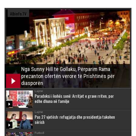
Albinfo.TV
Nga Sunny Hill te Gollaku, Përparim Rama
prezanton ofertën verore të Prishtinës për
diasporën
Lajme
Paradoksi i kohës sonë: Arritjet e grave rriten, por
edhe dhuna në familje
Lajme
Pas 27 vjetësh: refugjatja dhe presidentja takohen
sërish
Futboll