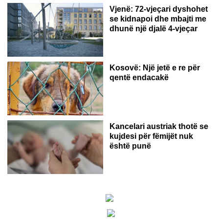
Vjenë: 72-vjeçari dyshohet
se kidnapoi dhe mbajti me
dhunë një djalë 4-vjeçar
Kosovë: Një jetë e re për
qentë endacakë
Kancelari austriak thotë se
kujdesi për fëmijët nuk
është punë