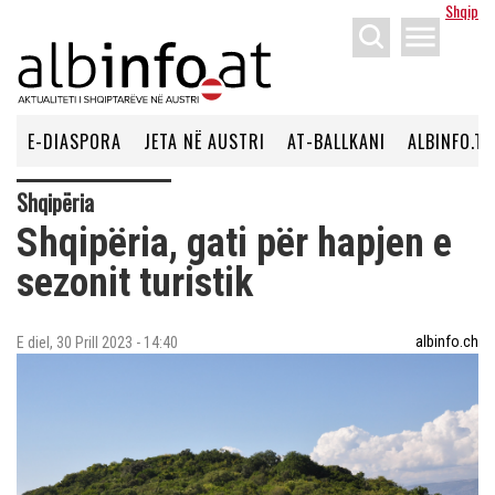
Shqip
menu
E-DIASPORA
JETA NË AUSTRI
AT-BALLKANI
ALBINFO.TV
Shqipëria
Shqipëria, gati për hapjen e
sezonit turistik
albinfo.ch
E diel, 30 Prill 2023 - 14:40