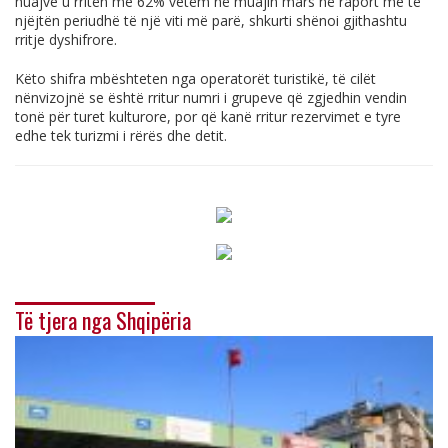
huajve u rritën me 62% vetëm në muajin mars në raport me të
njëjtën periudhë të një viti më parë, shkurti shënoi gjithashtu
rritje dyshifrore.
Këto shifra mbështeten nga operatorët turistikë, të cilët
nënvizojnë se është rritur numri i grupeve që zgjedhin vendin
tonë për turet kulturore, por që kanë rritur rezervimet e tyre
edhe tek turizmi i rërës dhe detit.
Të tjera nga Shqipëria