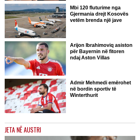
Mbi 120 fluturime nga
Gjermania drejt Kosovës
vetëm brenda një jave
Arijon Ibrahimoviq asiston
për Bayernin në fitoren
ndaj Aston Villas
ZVICËR
Admir Mehmedi emërohet
në bordin sportiv të
Winterthurit
JETA NË AUSTRI