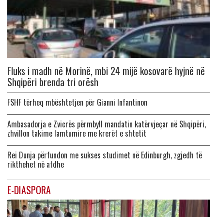
Fluks i madh në Morinë, mbi 24 mijë kosovarë hyjnë në
Shqipëri brenda tri orësh
FSHF tërheq mbështetjen për Gianni Infantinon
Ambasadorja e Zvicrës përmbyll mandatin katërvjeçar në Shqipëri,
zhvillon takime lamtumire me krerët e shtetit
Rei Dunja përfundon me sukses studimet në Edinburgh, zgjedh të
rikthehet në atdhe
E-DIASPORA