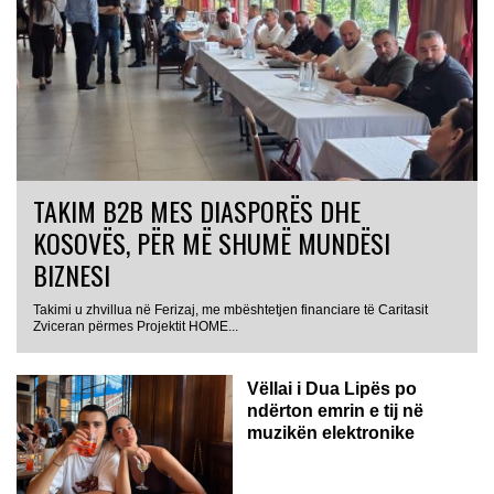
TAKIM B2B MES DIASPORËS DHE
KOSOVËS, PËR MË SHUMË MUNDËSI
BIZNESI
Takimi u zhvillua në Ferizaj, me mbështetjen financiare të Caritasit
Zviceran përmes Projektit HOME...
Vëllai i Dua Lipës po
ndërton emrin e tij në
muzikën elektronike
GJERMANI