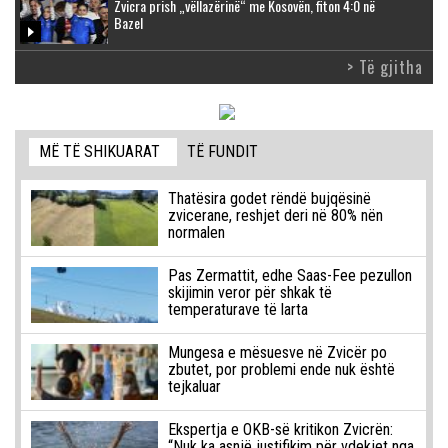
Zvicra prish „vëllazërinë“ me Kosovën, fiton 4:0 në
Bazel
> Të gjitha
MË TË SHIKUARAT
TË FUNDIT
Thatësira godet rëndë bujqësinë
zvicerane, reshjet deri në 80% nën
normalen
Pas Zermattit, edhe Saas-Fee pezullon
skijimin veror për shkak të
temperaturave të larta
Mungesa e mësuesve në Zvicër po
zbutet, por problemi ende nuk është
tejkaluar
Ekspertja e OKB-së kritikon Zvicrën:
“Nuk ka asnjë justifikim për vdekjet nga