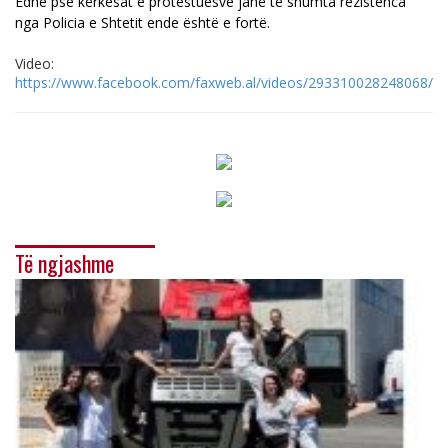
Edhe pse kërkesat e protestuesve janë të shumta rezistenca
nga Policia e Shtetit ende është e fortë.
Video:
https://www.facebook.com/faxweb.al/videos/293310028248068/
Të ngjashme