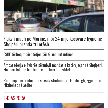
Fluks i madh në Morinë, mbi 24 mijë kosovarë hyjnë në
Shqipëri brenda tri orësh
FSHF tërheq mbështetjen për Gianni Infantinon
Ambasadorja e Zvicrës përmbyll mandatin katërvjeçar në Shqipëri,
zhvillon takime lamtumire me krerët e shtetit
Rei Dunja përfundon me sukses studimet në Edinburgh, zgjedh të
rikthehet në atdhe
E-DIASPORA