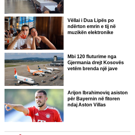
Vëllai i Dua Lipës po
ndërton emrin e tij në
muzikën elektronike
GJERMANI
Mbi 120 fluturime nga
Gjermania drejt Kosovës
vetëm brenda një jave
Arijon Ibrahimoviq asiston
për Bayernin në fitoren
ndaj Aston Villas