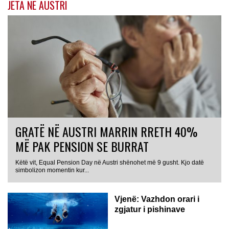
JETA NË AUSTRI
GRATË NË AUSTRI MARRIN RRETH 40%
MË PAK PENSION SE BURRAT
Këtë vit, Equal Pension Day në Austri shënohet më 9 gusht. Kjo datë
simbolizon momentin kur...
Vjenë: Vazhdon orari i
zgjatur i pishinave