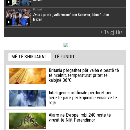
Futboll
Zvicra prish „vëllazërinë“ me Kosovën, fiton 4:0 në
Bazel
> Të gjitha
MË TË SHIKUARAT
TË FUNDIT
Britania përgatitet për valën e pestë të
të nxehtit, temperaturat pritet të
kalojnë 36°C
Inteligjenca artificiale përdoret për
herë të parë për krijimin e viruseve të
reja
Alarm në Evropë, mbi 240 raste të
virusit të Nilit Perëndimor