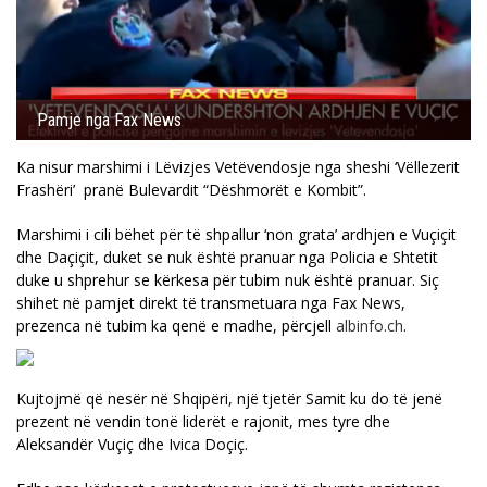
Pamje nga Fax News
Ka nisur marshimi i Lëvizjes Vetëvendosje nga sheshi ‘Vëllezerit
Frashëri’ pranë Bulevardit “Dëshmorët e Kombit”.
Marshimi i cili bëhet për të shpallur ‘non grata’ ardhjen e Vuçiçit
dhe Daçiçit, duket se nuk është pranuar nga Policia e Shtetit
duke u shprehur se kërkesa për tubim nuk është pranuar. Siç
shihet në pamjet direkt të transmetuara nga Fax News,
prezenca në tubim ka qenë e madhe, përcjell
albinfo.ch
.
Kujtojmë që nesër në Shqipëri, një tjetër Samit ku do të jenë
prezent në vendin tonë liderët e rajonit, mes tyre dhe
Aleksandër Vuçiç dhe Ivica Doçiç.