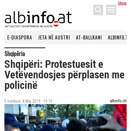
Shqip
menu
E-DIASPORA
JETA NË AUSTRI
AT-BALLKANI
ALBINFO.TV
Shqipëria
Shqipëri: Protestuesit e
Vetëvendosjes përplasen me
policinë
albinfo.ch
E mërkurë, 8 Maj 2019 - 19:15