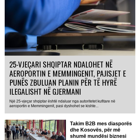
25-VJEÇARI SHQIPTAR NDALOHET NË
AEROPORTIN E MEMMINGENIT, PAJISJET E
PUNËS ZBULUAN PLANIN PËR TË HYRË
ILEGALISHT NË GJERMANI
Një 25-vjeçar shqiptar është ndaluar nga autoritetet kufitare në
aeroportin e Memmingenit, pasi dyshohet se kishte...
Takim B2B mes diasporës
dhe Kosovës, për më
shumë mundësi biznesi