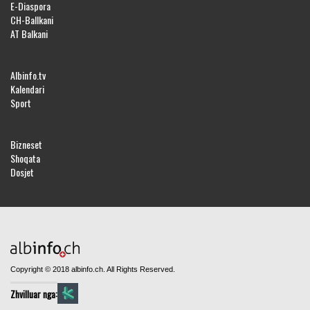
E-Diaspora
CH-Ballkani
AT Balkani
Albinfo.tv
Kalendari
Sport
Bizneset
Shoqata
Dosjet
Copyright © 2018 albinfo.ch. All Rights Reserved.
Zhvilluar nga: