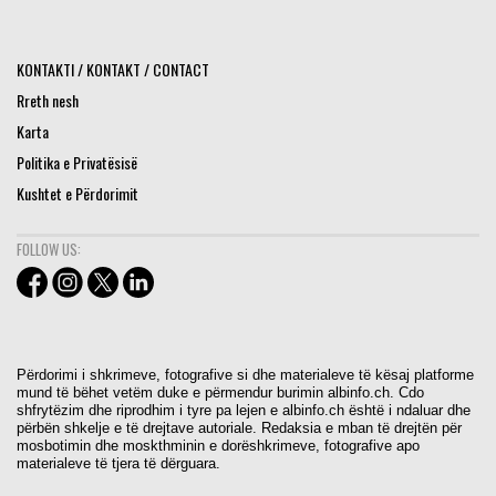
KONTAKTI / KONTAKT / CONTACT
Rreth nesh
Karta
Politika e Privatësisë
Kushtet e Përdorimit
FOLLOW US:
Përdorimi i shkrimeve, fotografive si dhe materialeve të kësaj platforme
mund të bëhet vetëm duke e përmendur burimin albinfo.ch. Cdo
shfrytëzim dhe riprodhim i tyre pa lejen e albinfo.ch është i ndaluar dhe
përbën shkelje e të drejtave autoriale. Redaksia e mban të drejtën për
mosbotimin dhe moskthminin e dorëshkrimeve, fotografive apo
materialeve të tjera të dërguara.