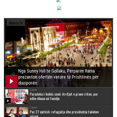
Albinfo.TV
Nga Sunny Hill te Gollaku, Përparim Rama
prezanton ofertën verore të Prishtinës për
diasporën
Lajme
Paradoksi i kohës sonë: Arritjet e grave rriten, por
edhe dhuna në familje
Lajme
Pas 27 vjetësh: refugjatja dhe presidentja takohen
sërish