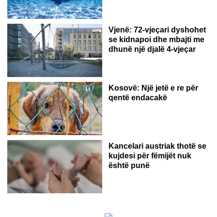
Vjenë: 72-vjeçari dyshohet
se kidnapoi dhe mbajti me
dhunë një djalë 4-vjeçar
Kosovë: Një jetë e re për
qentë endacakë
Kancelari austriak thotë se
kujdesi për fëmijët nuk
është punë