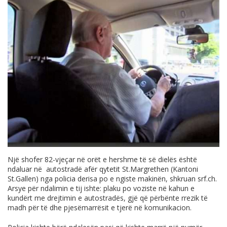
Një shofer 82-vjeçar në orët e hershme të së dielës është
ndaluar në autostradë afër qytetit St.Margrethen (Kantoni
St.Gallen) nga policia derisa po e ngiste makinën, shkruan
srf.ch
.
Arsye për ndalimin e tij ishte: plaku po voziste në kahun e
kundërt me drejtimin e autostradës, gjë që përbënte rrezik të
madh për të dhe pjesëmarrësit e tjerë në komunikacion.