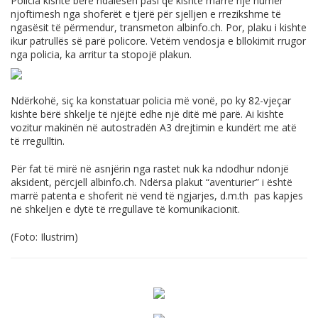
Policia kishte bërë ndalesën pasi që kishte marrë një numër
njoftimesh nga shoferët e tjerë për sjelljen e rrezikshme të
ngasësit të përmendur, transmeton
albinfo.ch
. Por, plaku i kishte
ikur patrullës së parë policore. Vetëm vendosja e bllokimit rrugor
nga policia, ka arritur ta stopojë plakun.
Ndërkohë, siç ka konstatuar policia më vonë, po ky 82-vjeçar
kishte bërë shkelje të njëjtë edhe një ditë më parë. Ai kishte
vozitur makinën në autostradën A3 drejtimin e kundërt me atë
të rregulltin.
Për fat të mirë në asnjërin nga rastet nuk ka ndodhur ndonjë
aksident, përcjell
albinfo.ch
. Ndërsa plakut “aventurier” i është
marrë patenta e shoferit në vend të ngjarjes, d.m.th pas kapjes
në shkeljen e dytë të rregullave të komunikacionit.
(Foto: Ilustrim)