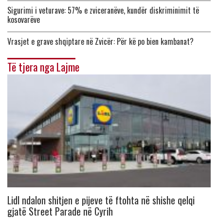
Sigurimi i veturave: 57% e zviceranëve, kundër diskriminimit të
kosovarëve
Vrasjet e grave shqiptare në Zvicër: Për kë po bien kambanat?
Të tjera nga Lajme
Lidl ndalon shitjen e pijeve të ftohta në shishe qelqi
gjatë Street Parade në Cyrih