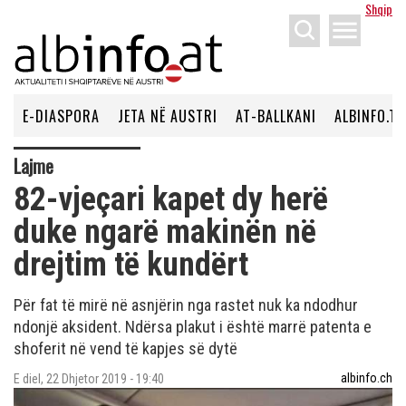
Shqip
menu
E-DIASPORA
JETA NË AUSTRI
AT-BALLKANI
ALBINFO.TV
Lajme
82-vjeçari kapet dy herë
duke ngarë makinën në
drejtim të kundërt
Për fat të mirë në asnjërin nga rastet nuk ka ndodhur
ndonjë aksident. Ndërsa plakut i është marrë patenta e
shoferit në vend të kapjes së dytë
albinfo.ch
E diel, 22 Dhjetor 2019 - 19:40