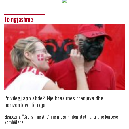
Të ngjashme
Privilegj apo sfidë? Një brez mes rrënjëve dhe
horizonteve të reja
Ekspozita “Gjergji në Art” një mozaik identiteti, arti dhe kujtese
kombëtare