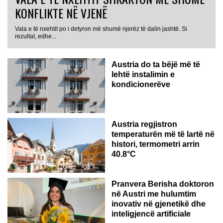
KONFLIKTE NË VJENË
Vala e të nxehtit po i detyron më shumë njerëz të dalin jashtë. Si
rezultat, edhe...
Austria do ta bëjë më të
lehtë instalimin e
kondicionerëve
Austria regjistron
temperaturën më të lartë në
histori, termometri arrin
40.8°C
AUSTRI
Pranvera Berisha doktoron
në Austri me hulumtim
inovativ në gjenetikë dhe
inteligjencë artificiale