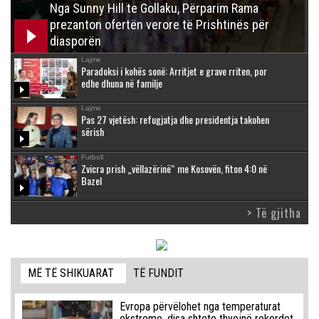
Nga Sunny Hill te Gollaku, Përparim Rama
prezanton ofertën verore të Prishtinës për
diasporën
Lajme
Paradoksi i kohës sonë: Arritjet e grave rriten, por
edhe dhuna në familje
Lajme
Pas 27 vjetësh: refugjatja dhe presidentja takohen
sërish
Futboll
Zvicra prish „vëllazërinë“ me Kosovën, fiton 4:0 në
Bazel
> Të gjitha
MË TË SHIKUARAT
TË FUNDIT
Evropa përvëlohet nga temperaturat
ekstreme, disa shtete thyejnë rekordet