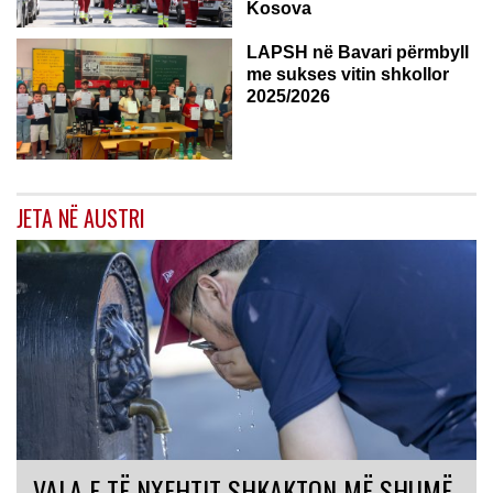
Kosova
LAPSH në Bavari përmbyll
me sukses vitin shkollor
2025/2026
JETA NË AUSTRI
VALA E TË NXEHTIT SHKAKTON MË SHUMË