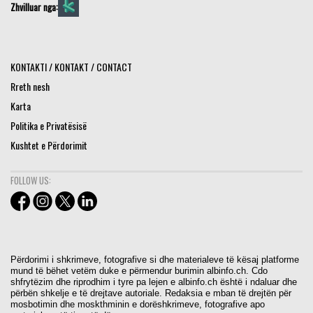
Zhvilluar nga:
KONTAKTI / KONTAKT / CONTACT
Rreth nesh
Karta
Politika e Privatësisë
Kushtet e Përdorimit
FOLLOW US:
Përdorimi i shkrimeve, fotografive si dhe materialeve të kësaj platforme
mund të bëhet vetëm duke e përmendur burimin albinfo.ch. Cdo
shfrytëzim dhe riprodhim i tyre pa lejen e albinfo.ch është i ndaluar dhe
përbën shkelje e të drejtave autoriale. Redaksia e mban të drejtën për
mosbotimin dhe moskthminin e dorëshkrimeve, fotografive apo