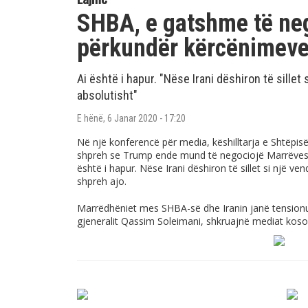
SHBA, e gatshme të neg
përkundër kërcënimev
Ai është i hapur. "Nëse Irani dëshiron të sillet
absolutisht"
E hënë, 6 Janar 2020 - 17:20
Në një konferencë për media, këshilltarja e Shtëpi
shpreh se Trump ende mund të negociojë Marrëvesh
është i hapur. Nëse Irani dëshiron të sillet si një ve
shpreh ajo.
Marrëdhëniet mes SHBA-së dhe Iranin janë tensionua
gjeneralit Qassim Soleimani, shkruajnë mediat koso