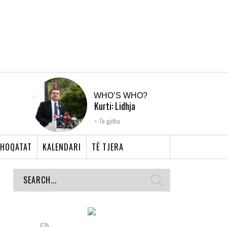
WHO’S WHO?
Kurti: Lidhja
Shqiptare e Prizrenit,
Të gjitha
nyja që bashkoi �...
HOQATAT
KALENDARI
TË TJERA