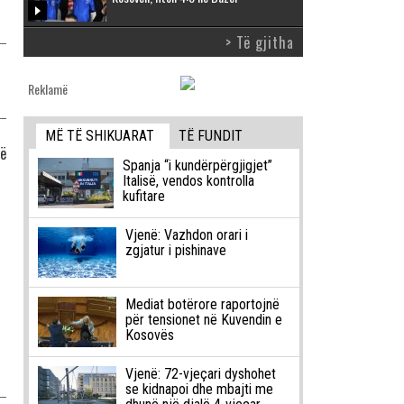
> Të gjitha
Reklamë
MË TË SHIKUARAT
TË FUNDIT
jë
Spanja “i kundërpërgjigjet”
Italisë, vendos kontrolla
kufitare
Vjenë: Vazhdon orari i
zgjatur i pishinave
Mediat botërore raportojnë
për tensionet në Kuvendin e
Kosovës
Vjenë: 72-vjeçari dyshohet
se kidnapoi dhe mbajti me