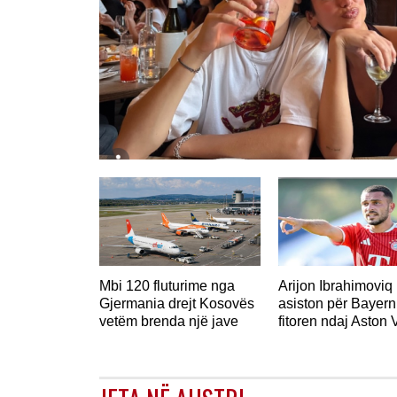
GJERMANI
Mbi 120 fluturime nga
Arijon Ibrahimoviq
Gjermania drejt Kosovës
asiston për Bayern
vetëm brenda një jave
fitoren ndaj Aston V