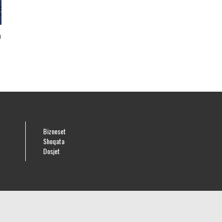
n
Bizneset
Shoqata
Dosjet