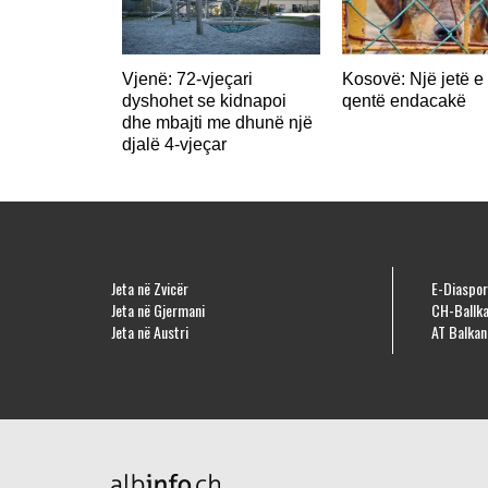
Vjenë: 72-vjeçari
Kosovë: Një jetë e 
dyshohet se kidnapoi
qentë endacakë
dhe mbajti me dhunë një
djalë 4-vjeçar
Jeta në Zvicër
E-Diaspor
Jeta në Gjermani
CH-Ballka
Jeta në Austri
AT Balkan