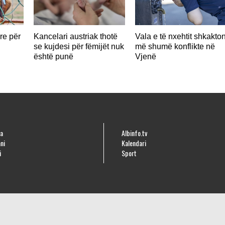
re për
Kancelari austriak thotë
Vala e të nxehtit shkakto
se kujdesi për fëmijët nuk
më shumë konflikte në
është punë
Vjenë
a
Albinfo.tv
ni
Kalendari
i
Sport