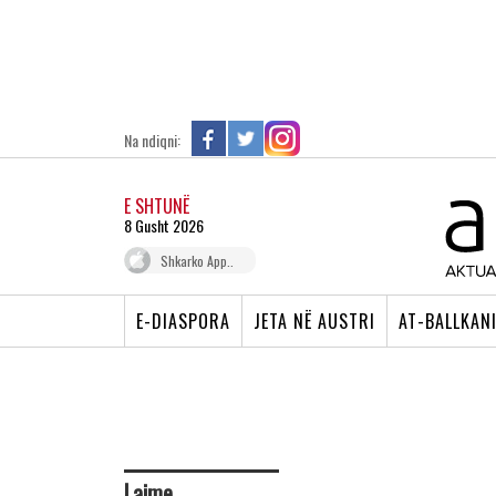
Na ndiqni:
E SHTUNË
8 Gusht 2026
Shkarko App..
E-DIASPORA
JETA NË AUSTRI
AT-BALLKAN
Lajme