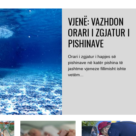
VJENË: VAZHDON
ORARI I ZGJATUR I
PISHINAVE
Orari i zgjatur i hapjes së
pishinave në katër pishina të
jashtme vjeneze fillimisht ishte
vetëm...