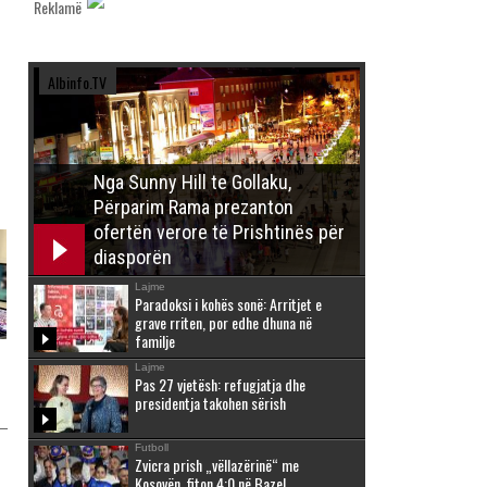
Reklamë
Albinfo.TV
Nga Sunny Hill te Gollaku,
Përparim Rama prezanton
ofertën verore të Prishtinës për
diasporën
Lajme
Paradoksi i kohës sonë: Arritjet e
grave rriten, por edhe dhuna në
familje
Lajme
Pas 27 vjetësh: refugjatja dhe
presidentja takohen sërish
Futboll
Zvicra prish „vëllazërinë“ me
Kosovën, fiton 4:0 në Bazel