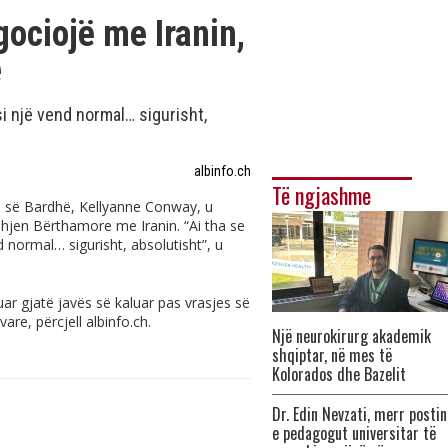
ociojë me Iranin,
e
 si një vend normal… sigurisht,
albinfo.ch
Të ngjashme
së së Bardhë, Kellyanne Conway, u
jen Bërthamore me Iranin. “Ai tha se
nd normal… sigurisht, absolutisht”, u
r gjatë javës së kaluar pas vrasjes së
vare, përcjell
albinfo.ch
.
Një neurokirurg akademik
shqiptar, në mes të
Kolorados dhe Bazelit
Dr. Edin Nevzati, merr postin
e pedagogut universitar të