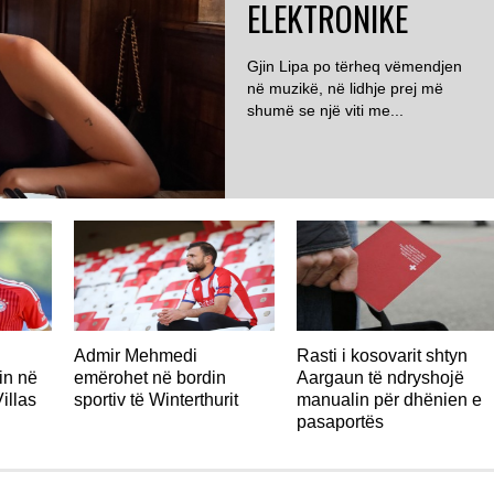
ELEKTRONIKE
Gjin Lipa po tërheq vëmendjen
në muzikë, në lidhje prej më
shumë se një viti me...
ZVICËR
Admir Mehmedi
Rasti i kosovarit shtyn
in në
emërohet në bordin
Aargaun të ndryshojë
illas
sportiv të Winterthurit
manualin për dhënien e
pasaportës