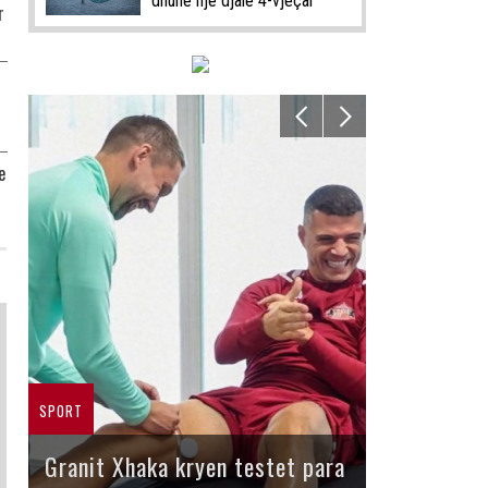
dhunë një djalë 4-vjeçar
r
e
SPORT
Granit Xhaka kryen testet para