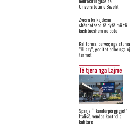
neurokirurgjisë në
Universitetin e Bazelit
Zvicra ka kujdesin
shëndetësor të dytë më të
kushtueshëm në botë
Kalifornia, përveç nga stuhia
“Hilary”, goditet edhe nga n
tërmet
Të tjera nga Lajme
Spanja “i kundërpërgjigjet”
Italisë, vendos kontrolla
kufitare