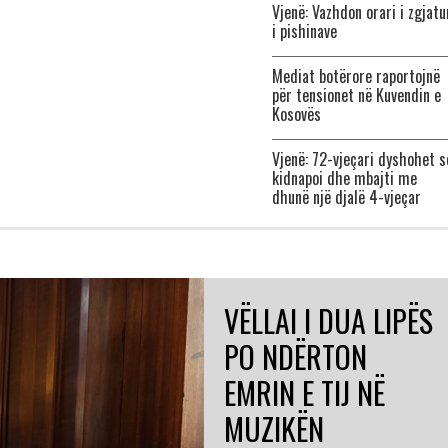
Vjenë: Vazhdon orari i zgjatu
i pishinave
Mediat botërore raportojnë
për tensionet në Kuvendin e
Kosovës
Vjenë: 72-vjeçari dyshohet s
kidnapoi dhe mbajti me
dhunë një djalë 4-vjeçar
VËLLAI I DUA LIPËS
PO NDËRTON
EMRIN E TIJ NË
MUZIKËN