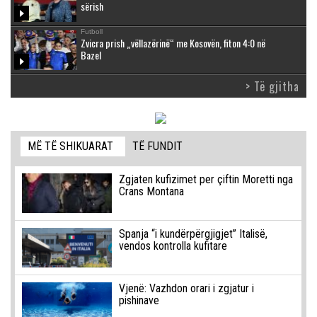
sërish
Futboll
Zvicra prish „vëllazërinë“ me Kosovën, fiton 4:0 në
Bazel
> Të gjitha
MË TË SHIKUARAT
TË FUNDIT
Zgjaten kufizimet per çiftin Moretti nga
Crans Montana
Spanja “i kundërpërgjigjet” Italisë,
vendos kontrolla kufitare
Vjenë: Vazhdon orari i zgjatur i
pishinave