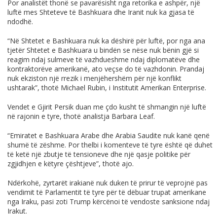
Por analistët thonë se pavarësisht nga retorika e ashpër, një
luftë mes Shteteve të Bashkuara dhe Iranit nuk ka gjasa të
ndodhë.
“Në Shtetet e Bashkuara nuk ka dëshirë për luftë, por nga ana
tjetër Shtetet e Bashkuara u bindën se nëse nuk bënin gjë si
reagim ndaj sulmeve të vazhdueshme ndaj diplomatëve dhe
kontraktorëve amerikanë, ato veçse do të vazhdonin. Prandaj
nuk ekziston një rrezik i menjëhershëm për një konflikt
ushtarak”, thotë Michael Rubin, i Institutit Amerikan Enterprise.
Vendet e Gjirit Persik duan me çdo kusht të shmangin një luftë
në rajonin e tyre, thotë analistja Barbara Leaf.
“Emiratet e Bashkuara Arabe dhe Arabia Saudite nuk kanë qenë
shumë të zëshme. Por thelbi i komenteve të tyre është që duhet
të ketë një zbutje të tensioneve dhe një qasje politike për
zgjidhjen e këtyre çështjeve”, thotë ajo.
Ndërkohë, zyrtarët irakianë nuk duken të prirur të veprojnë pas
vendimit të Parlamentit të tyre për të dëbuar trupat amerikane
nga Iraku, pasi zoti Trump kërcënoi të vendoste sanksione ndaj
Irakut.