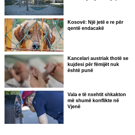
Kosovë: Një jetë e re për
qentë endacakë
Kancelari austriak thotë se
kujdesi për fëmijët nuk
është punë
Vala e të nxehtit shkakton
më shumë konflikte në
Vjenë