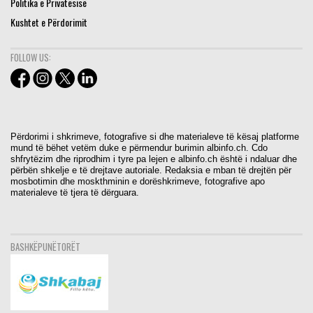
Politika e Privatësisë
Kushtet e Përdorimit
FOLLOW US:
Përdorimi i shkrimeve, fotografive si dhe materialeve të kësaj platforme
mund të bëhet vetëm duke e përmendur burimin albinfo.ch. Cdo
shfrytëzim dhe riprodhim i tyre pa lejen e albinfo.ch është i ndaluar dhe
përbën shkelje e të drejtave autoriale. Redaksia e mban të drejtën për
mosbotimin dhe moskthminin e dorëshkrimeve, fotografive apo
materialeve të tjera të dërguara.
BASHKËPUNËTORËT