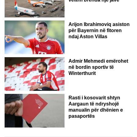
Arijon Ibrahimoviq asiston
për Bayernin në fitoren
ndaj Aston Villas
ZVICËR
Admir Mehmedi emërohet
në bordin sportiv të
Winterthurit
Rasti i kosovarit shtyn
Aargaun të ndryshojë
manualin për dhënien e
pasaportës