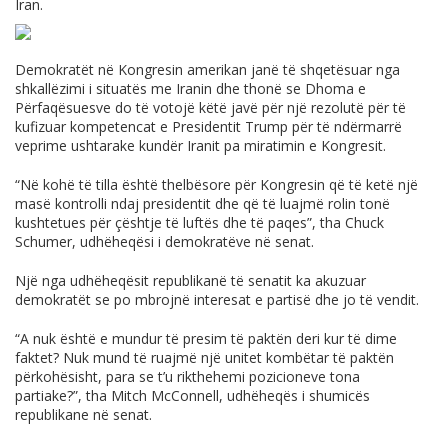
Iran.
Demokratët në Kongresin amerikan janë të shqetësuar nga
shkallëzimi i situatës me Iranin dhe thonë se Dhoma e
Përfaqësuesve do të votojë këtë javë për një rezolutë për të
kufizuar kompetencat e Presidentit Trump për të ndërmarrë
veprime ushtarake kundër Iranit pa miratimin e Kongresit.
“Në kohë të tilla është thelbësore për Kongresin që të ketë një
masë kontrolli ndaj presidentit dhe që të luajmë rolin tonë
kushtetues për çështje të luftës dhe të paqes”, tha Chuck
Schumer, udhëheqësi i demokratëve në senat.
Një nga udhëheqësit republikanë të senatit ka akuzuar
demokratët se po mbrojnë interesat e partisë dhe jo të vendit.
“A nuk është e mundur të presim të paktën deri kur të dime
faktet? Nuk mund të ruajmë një unitet kombëtar të paktën
përkohësisht, para se t’u rikthehemi pozicioneve tona
partiake?”, tha Mitch McConnell, udhëheqës i shumicës
republikane në senat.