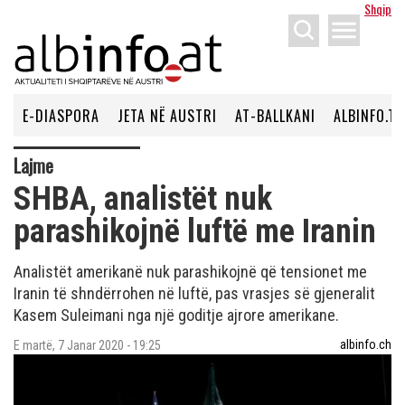
Shqip
menu
E-DIASPORA
JETA NË AUSTRI
AT-BALLKANI
ALBINFO.TV
Lajme
SHBA, analistët nuk
parashikojnë luftë me Iranin
Analistët amerikanë nuk parashikojnë që tensionet me
Iranin të shndërrohen në luftë, pas vrasjes së gjeneralit
Kasem Suleimani nga një goditje ajrore amerikane.
albinfo.ch
E martë, 7 Janar 2020 - 19:25