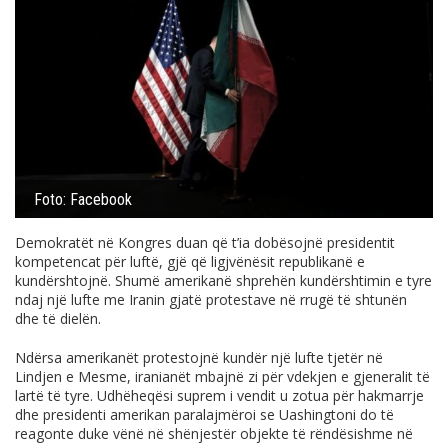
Foto: Facebook
Demokratët në Kongres duan që t’ia dobësojnë presidentit
kompetencat për luftë, gjë që ligjvënësit republikanë e
kundërshtojnë. Shumë amerikanë shprehën kundërshtimin e tyre
ndaj një lufte me Iranin gjatë protestave në rrugë të shtunën
dhe të dielën.
Ndërsa amerikanët protestojnë kundër një lufte tjetër në
Lindjen e Mesme, iranianët mbajnë zi për vdekjen e gjeneralit të
lartë të tyre. Udhëheqësi suprem i vendit u zotua për hakmarrje
dhe presidenti amerikan paralajmëroi se Uashingtoni do të
reagonte duke vënë në shënjestër objekte të rëndësishme në