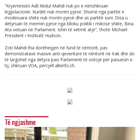
“Kryeministri Adil Abdul Mahdi nuk po e nënshkruan
legjislacionin. Kurdët nuk morën pjesë. Shumë nga partitë e
moderuara shiite nuk morën pjesë dhe as partitë suni. Disa u
detyruan të merrnin pjesë nga blloku politik i milicisë shiite, Bina.
Ata votuan në Parlament. Ishin të vetmit atje”, thotë Michael
President i Institutit Hudson.
Zoti Mahdi tha dorëheqjen në fund të nëntorit, pas
demonstratave masive anti-qeveritare të nëntorit në Irak dhe do
të largohet nga detyra pasi Parlamenti të votojë për pasuesin e
tij, shkruan VOA, përcjell
albinfo.ch
.
Të ngjashme