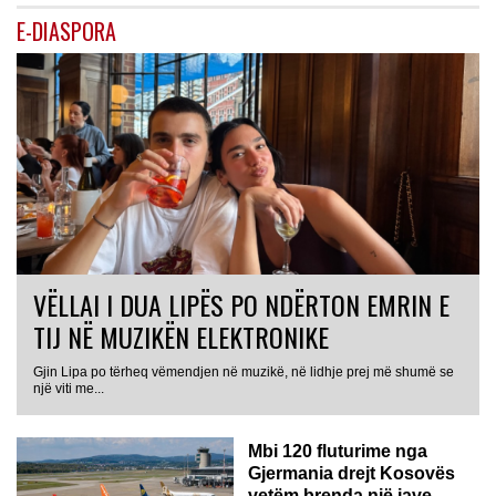
E-DIASPORA
VËLLAI I DUA LIPËS PO NDËRTON EMRIN E
TIJ NË MUZIKËN ELEKTRONIKE
Gjin Lipa po tërheq vëmendjen në muzikë, në lidhje prej më shumë se
GJERMANI
një viti me...
Mbi 120 fluturime nga
Gjermania drejt Kosovës
vetëm brenda një jave