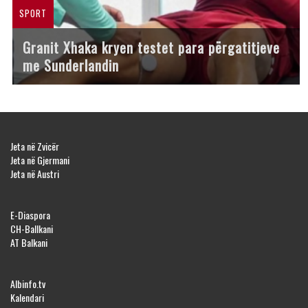
SPORT
Granit Xhaka kryen testet para përgatitjeve
me Sunderlandin
Jeta në Zvicër
Jeta në Gjermani
Jeta në Austri
E-Diaspora
CH-Ballkani
AT Balkani
Albinfo.tv
Kalendari