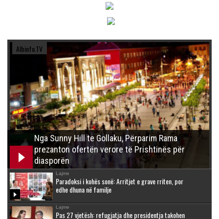
Albinfo.TV
Nga Sunny Hill te Gollaku, Përparim Rama
prezanton ofertën verore të Prishtinës për
diasporën
Lajme
Paradoksi i kohës sonë: Arritjet e grave rriten, por
edhe dhuna në familje
Lajme
Pas 27 vjetësh: refugjatja dhe presidentja takohen