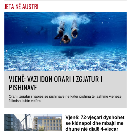
JETA NË AUSTRI
VJENË: VAZHDON ORARI I ZGJATUR I
PISHINAVE
Orari i zgjatur i hapjes së pishinave në katër pishina të jashtme vjeneze
fillimisht ishte vetëm...
Vjenë: 72-vjeçari dyshohet
se kidnapoi dhe mbajti me
dhunë një djalë 4-vjeçar