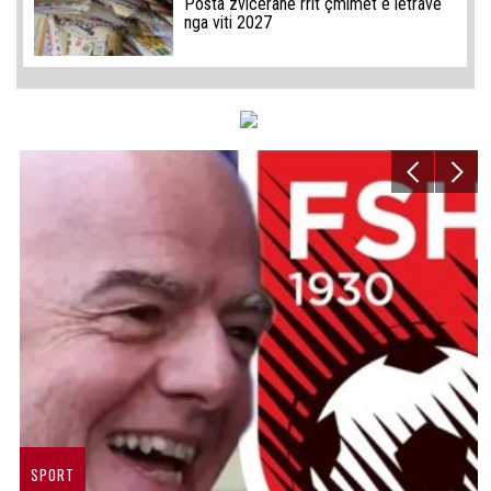
Posta zvicerane rrit çmimet e letrave
nga viti 2027
SPORT