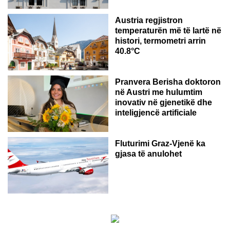
Austria regjistron
temperaturën më të lartë në
histori, termometri arrin
40.8°C
AUSTRI
Pranvera Berisha doktoron
në Austri me hulumtim
inovativ në gjenetikë dhe
inteligjencë artificiale
Fluturimi Graz-Vjenë ka
gjasa të anulohet