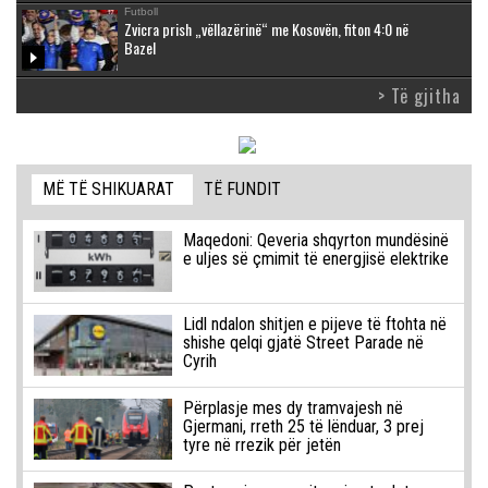
Futboll
Zvicra prish „vëllazërinë“ me Kosovën, fiton 4:0 në
Bazel
> Të gjitha
MË TË SHIKUARAT
TË FUNDIT
Maqedoni: Qeveria shqyrton mundësinë
e uljes së çmimit të energjisë elektrike
Lidl ndalon shitjen e pijeve të ftohta në
shishe qelqi gjatë Street Parade në
Cyrih
Përplasje mes dy tramvajesh në
Gjermani, rreth 25 të lënduar, 3 prej
tyre në rrezik për jetën