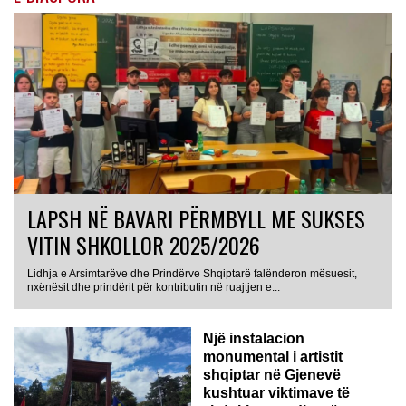
LAPSH NË BAVARI PËRMBYLL ME SUKSES
VITIN SHKOLLOR 2025/2026
Lidhja e Arsimtarëve dhe Prindërve Shqiptarë falënderon mësuesit,
nxënësit dhe prindërit për kontributin në ruajtjen e...
Një instalacion
monumental i artistit
shqiptar në Gjenevë
kushtuar viktimave të