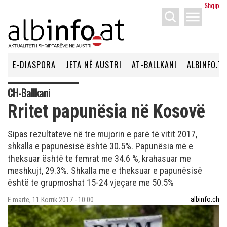
Shqip
menu
E-DIASPORA
JETA NË AUSTRI
AT-BALLKANI
ALBINFO.TV
CH-Ballkani
Rritet papunësia në Kosovë
Sipas rezultateve në tre mujorin e parë të vitit 2017,
shkalla e papunësisë është 30.5%. Papunësia më e
theksuar është te femrat me 34.6 %, krahasuar me
meshkujt, 29.3%. Shkalla me e theksuar e papunësisë
është te grupmoshat 15-24 vjeçare me 50.5%
albinfo.ch
E martë, 11 Korrik 2017 - 10:00