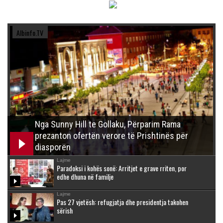
Albinfo.TV
Nga Sunny Hill te Gollaku, Përparim Rama
prezanton ofertën verore të Prishtinës për
diasporën
Lajme
Paradoksi i kohës sonë: Arritjet e grave rriten, por
edhe dhuna në familje
Lajme
Pas 27 vjetësh: refugjatja dhe presidentja takohen
sërish