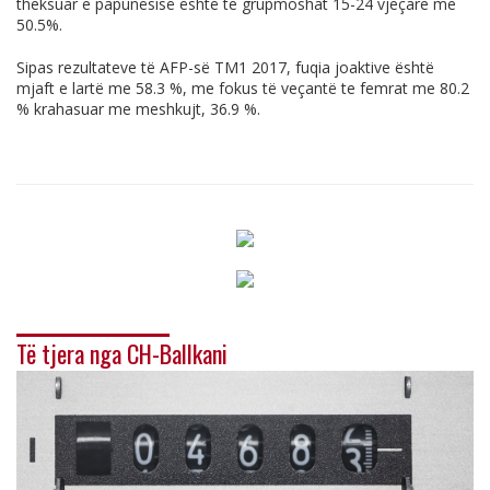
theksuar e papunësisë është te grupmoshat 15-24 vjeçare me
50.5%.
Sipas rezultateve të AFP-së TM1 2017, fuqia joaktive është
mjaft e lartë me 58.3 %, me fokus të veçantë te femrat me 80.2
% krahasuar me meshkujt, 36.9 %.
Të tjera nga CH-Ballkani