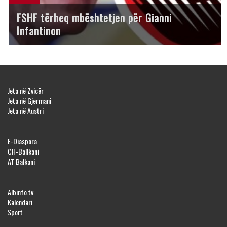
FSHF tërheq mbështetjen për Gianni
Infantinon
Jeta në Zvicër
Jeta në Gjermani
Jeta në Austri
E-Diaspora
CH-Ballkani
AT Balkani
Albinfo.tv
Kalendari
Sport