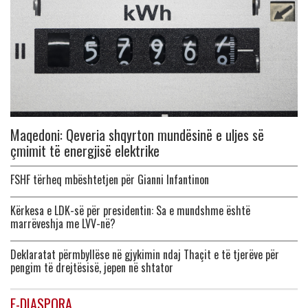
Maqedoni: Qeveria shqyrton mundësinë e uljes së
çmimit të energjisë elektrike
FSHF tërheq mbështetjen për Gianni Infantinon
Kërkesa e LDK-së për presidentin: Sa e mundshme është
marrëveshja me LVV-në?
Deklaratat përmbyllëse në gjykimin ndaj Thaçit e të tjerëve për
pengim të drejtësisë, jepen në shtator
E-DIASPORA