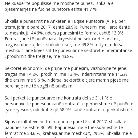
Në kuadër të popullsisë me moshë të punës, shkalla e
pjesëmarrjes në fuqinë punëtore është 41.7 %.
Shkalla e punësimit në Anketën e Fuqisë Punëtore (AFP), për
tremujorin e parë 2017, është 28.9%. Punësimi me i lartë është
te meshkujt, 44.6%, ndërsa punësimi te femrat është 13.0%.
Femrat janë të punësuara, kryesisht në sektorët e arsimit,
tregtisë dhe kujdesit shëndetësor, me 49.8% të tyre, ndërsa
meshkujt janë kryesisht të punësuar në sektorët e ndërtimtarisë
, prodhimit dhe tregtisë, me 43.8%.
Sektorët ekonomik, që prijnë me punësim, vazhdojnë të jenë:
tregtia me 14.2%, prodhimi me 13.4%, ndërtimtaria me 11.2%
dhe arsimi me 9.6 %. Ndërsa, sektorët e tjerë marrin pjesë me
përqindje më të vogël në punësim.
Sa i përket të punësuarve me kontrata del se 31.1 % e
personave të punësuar kanë kontratë të përhershme në punën e
tyre kryesore, ndërkohë që 68.9% kanë kontratë të përkohshme.
Sipas rezultateve në tre mujorin e parë të vitit 2017, shkalla e
papunësisë është 30.5%. Papunësia më e theksuar është te
femrat me 34.6 %, krahasuar me meshkujt, 29.3%. Shkalla me e