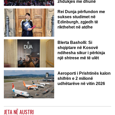
zhdukjes me dhunë
Rei Dunja përfundon me
sukses studimet në
Edinburgh, zgjedh të
rikthehet në atdhe
Blerta Basholli: Si
shqiptare në Kosovë
ndihesha sikur i përkisja
një shtrese më të ulët
Aeroporti i Prishtinës kalon
shifrën e 2 milionë
udhëtarëve në vitin 2026
JETA NË AUSTRI