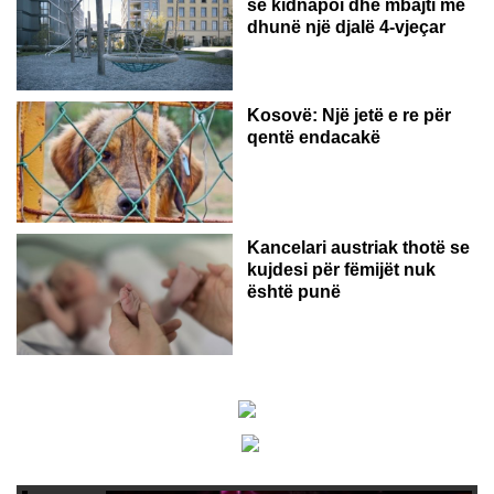
se kidnapoi dhe mbajti me
dhunë një djalë 4-vjeçar
Kosovë: Një jetë e re për
qentë endacakë
Kancelari austriak thotë se
kujdesi për fëmijët nuk
është punë