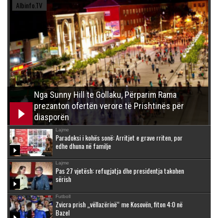
Albinfo.TV
Nga Sunny Hill te Gollaku, Përparim Rama
prezanton ofertën verore të Prishtinës për
diasporën
Lajme
Paradoksi i kohës sonë: Arritjet e grave rriten, por
edhe dhuna në familje
Lajme
Pas 27 vjetësh: refugjatja dhe presidentja takohen
sërish
Futboll
Zvicra prish „vëllazërinë“ me Kosovën, fiton 4:0 në
Bazel