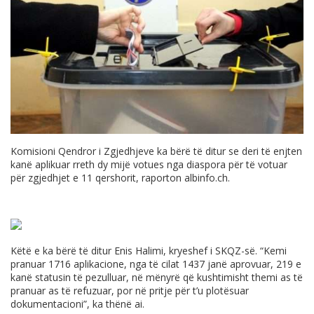
Komisioni Qendror i Zgjedhjeve ka bërë të ditur se deri të enjten
kanë aplikuar rreth dy mijë votues nga diaspora për të votuar
për zgjedhjet e 11 qershorit, raporton
albinfo.ch
.
Këtë e ka bërë të ditur Enis Halimi, kryeshef i SKQZ-së. “Kemi
pranuar 1716 aplikacione, nga të cilat 1437 janë aprovuar, 219 e
kanë statusin të pezulluar, në mënyrë që kushtimisht themi as të
pranuar as të refuzuar, por në pritje për t’u plotësuar
dokumentacioni”, ka thënë ai.