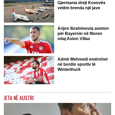
Gjermania drejt Kosovës
vetëm brenda një jave
Arijon Ibrahimoviq asiston
për Bayernin në fitoren
ndaj Aston Villas
ZVICËR
Admir Mehmedi emërohet
në bordin sportiv të
Winterthurit
JETA NË AUSTRI