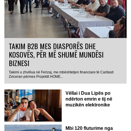
TAKIM B2B MES DIASPORËS DHE
KOSOVËS, PËR MË SHUMË MUNDËSI
BIZNESI
Takimi u zhvillua në Ferizaj, me mbështetjen financiare të Caritasit
Zviceran përmes Projektit HOME...
Vëllai i Dua Lipës po
ndërton emrin e tij në
muzikën elektronike
GJERMANI
Mbi 120 fluturime nga