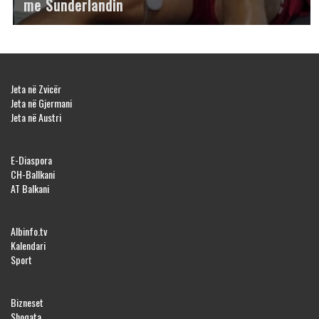
me Sunderlandin
Jeta në Zvicër
Jeta në Gjermani
Jeta në Austri
E-Diaspora
CH-Ballkani
AT Balkani
Albinfo.tv
Kalendari
Sport
Bizneset
Shoqata