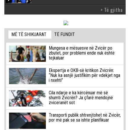
> Të gjitha
MË TË SHIKUARAT
TË FUNDIT
Mungesa e mësuesve në Zvicër po
zbutet, por problemi ende nuk është
tejkaluar
Ekspertja e OKB-së kritikon Zvicrën:
“Nuk ka asnjë justifikim për vdekjet nga
i nxehti”
Cila ndarje e ka kërcënuar më së
shumti Zvicrën? Ja çfarë mendojnë
zviceranët sot
Transporti publik shtrenjtohet në Zvicër,
por më pak se sa ishte planifikuar