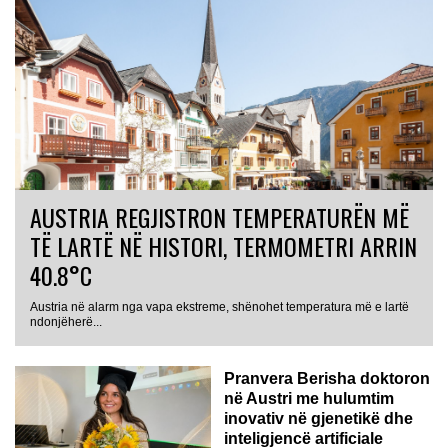
AUSTRIA REGJISTRON TEMPERATURËN MË
TË LARTË NË HISTORI, TERMOMETRI ARRIN
40.8°C
Austria në alarm nga vapa ekstreme, shënohet temperatura më e lartë
AUSTRI
ndonjëherë...
Pranvera Berisha doktoron
në Austri me hulumtim
inovativ në gjenetikë dhe
inteligjencë artificiale