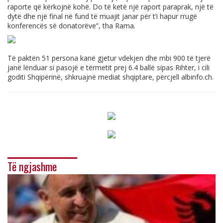
raporte që kërkojnë kohë. Do të ketë një raport paraprak, një të
dytë dhe një final në fund të muajit janar për t’i hapur rrugë
konferencës së donatorëve”, tha Rama.
Të paktën 51 persona kanë gjetur vdekjen dhe mbi 900 të tjerë
janë lënduar si pasojë e tërmetit prej 6.4 ballë sipas Rihter, i cili
goditi Shqipërinë, shkruajnë mediat shqiptare, përcjell
albinfo.ch
.
Të ngjashme