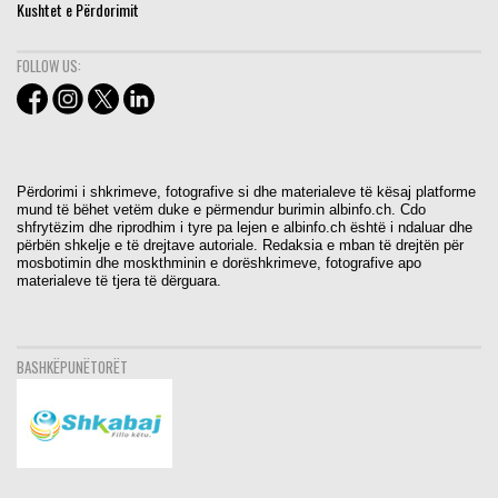
Kushtet e Përdorimit
FOLLOW US:
Përdorimi i shkrimeve, fotografive si dhe materialeve të kësaj platforme
mund të bëhet vetëm duke e përmendur burimin albinfo.ch. Cdo
shfrytëzim dhe riprodhim i tyre pa lejen e albinfo.ch është i ndaluar dhe
përbën shkelje e të drejtave autoriale. Redaksia e mban të drejtën për
mosbotimin dhe moskthminin e dorëshkrimeve, fotografive apo
materialeve të tjera të dërguara.
BASHKËPUNËTORËT