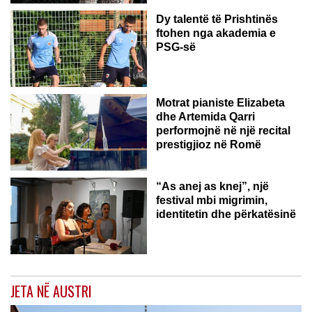
Dy talentë të Prishtinës
ftohen nga akademia e
PSG-së
ROMË
Motrat pianiste Elizabeta
dhe Artemida Qarri
performojnë në një recital
prestigjioz në Romë
“As anej as knej”, një
festival mbi migrimin,
identitetin dhe përkatësinë
JETA NË AUSTRI