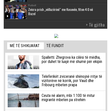
Futboll
Zvicra prish „vëllazërinë“ me Kosovën, fiton 4:0 në
Bazel
> Të gjitha
MË TË SHIKUARAT
TË FUNDIT
Spalletti: Zhegrova ka cilësi të mëdha,
por duhet të luajë më shumë për ekipin
Teleferikët zviceranë shënojnë rritje të
vizitorëve në korrik, por Vaud dhe
Fribourg mbeten prapa
Ceuta në alarm, mbi 1.100 të mitur
migrantë mbeten pa strehim