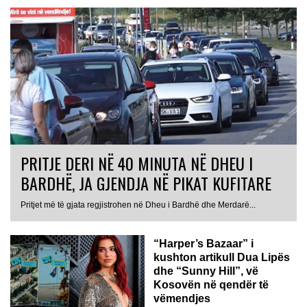
PRITJE DERI NË 40 MINUTA NË DHEU I
BARDHË, JA GJENDJA NË PIKAT KUFITARE
Pritjet më të gjata regjistrohen në Dheu i Bardhë dhe Merdarë...
“Harper’s Bazaar” i
kushton artikull Dua Lipës
dhe “Sunny Hill”, vë
Kosovën në qendër të
vëmendjes