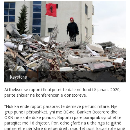
Keystone
Ai theksoi se raporti final pritet të dalë në fund të janarit 2020,
për të shkuar në konferencën e donatorëve.
“Nuk ka ende raport paraprak të dëmeve përfundimtare. Një
grup pune i përbashkët, yni me BE-në, Bankën Botërore dhe
OKB-në është duke punuar. Raporti i parë paraprak synohet të
paraqitet më 16 dhjetor. Por, edhe çfarë na u tha nga të gjithë
partnerët e përfshirë drejtpërdrejt, raportet post-katastrofë janë