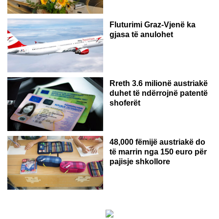
Fluturimi Graz-Vjenë ka
gjasa të anulohet
Rreth 3.6 milionë austriakë
duhet të ndërrojnë patentë
shoferët
48,000 fëmijë austriakë do
të marrin nga 150 euro për
pajisje shkollore