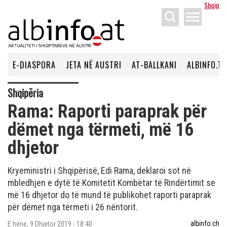
Shqip
menu
E-DIASPORA
JETA NË AUSTRI
AT-BALLKANI
ALBINFO.TV
Shqipëria
Rama: Raporti paraprak për
dëmet nga tërmeti, më 16
dhjetor
Kryeministri i Shqipërisë, Edi Rama, deklaroi sot në
mbledhjen e dytë të Komitetit Kombëtar të Rindërtimit se
më 16 dhjetor do të mund të publikohet raporti paraprak
për dëmet nga tërmeti i 26 nëntorit.
albinfo.ch
E hënë, 9 Dhjetor 2019 - 18:40