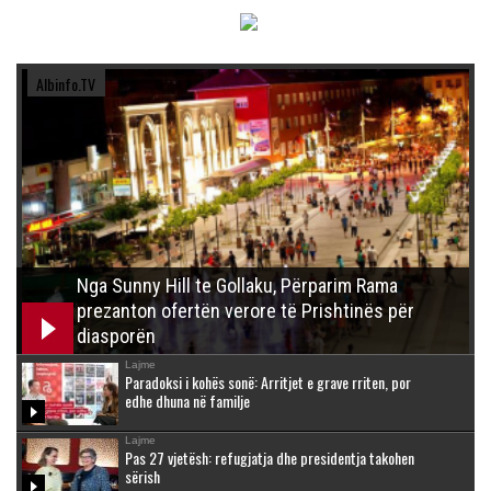
Albinfo.TV
Nga Sunny Hill te Gollaku, Përparim Rama
prezanton ofertën verore të Prishtinës për
diasporën
Lajme
Paradoksi i kohës sonë: Arritjet e grave rriten, por
edhe dhuna në familje
Lajme
Pas 27 vjetësh: refugjatja dhe presidentja takohen
sërish