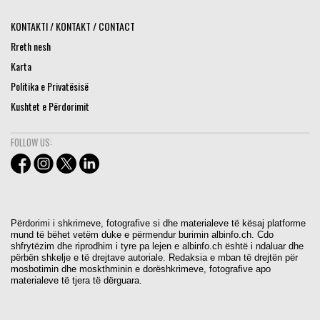
KONTAKTI / KONTAKT / CONTACT
Rreth nesh
Karta
Politika e Privatësisë
Kushtet e Përdorimit
FOLLOW US:
Përdorimi i shkrimeve, fotografive si dhe materialeve të kësaj platforme
mund të bëhet vetëm duke e përmendur burimin albinfo.ch. Cdo
shfrytëzim dhe riprodhim i tyre pa lejen e albinfo.ch është i ndaluar dhe
përbën shkelje e të drejtave autoriale. Redaksia e mban të drejtën për
mosbotimin dhe moskthminin e dorëshkrimeve, fotografive apo
materialeve të tjera të dërguara.