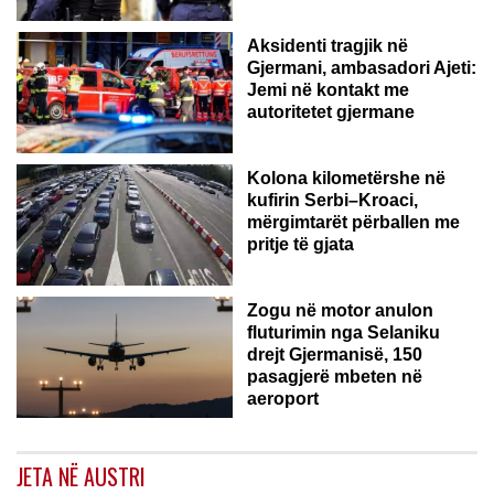
Aksidenti tragjik në
Gjermani, ambasadori Ajeti:
Jemi në kontakt me
autoritetet gjermane
Kolona kilometërshe në
kufirin Serbi–Kroaci,
mërgimtarët përballen me
pritje të gjata
Zogu në motor anulon
fluturimin nga Selaniku
drejt Gjermanisë, 150
pasagjerë mbeten në
aeroport
JETA NË AUSTRI