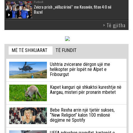
Futboll
Zvicra prish „vëllazërinë“ me Kosovën, fiton 4:0 në
Bazel
> Të gjitha
MË TË SHIKUARAT
TË FUNDIT
Ushtria zvicerane dërgon ujë me
helikopter për lopët në Alpet e
Fribourgut
Kapet kanguri që shkaktoi kureshtje në
Aargau, misteri për pronarin mbetet
Bebe Rexha arrin një tjetër sukses,
“New Religion” kalon 100 milionë
dëgjime në Spotify
UEFA ndryshon rregullat, kartonët e