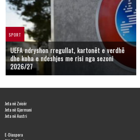
SPORT
UEFA ndryshon rregullat, kartonët e verdhë
dhe koha e ndeshjes me risi nga sezoni
2026/27
Jeta në Zvicër
Jeta në Gjermani
Jeta në Austri
E-Diaspora