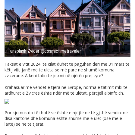
unsplash Zvicer @cosmictimetraveler
Taksat e vitit 2024, të cilat duhet të paguhen deri më 31 mars të
këtij viti, janë më të ulëta se më parë në shumë komuna
zvicerane. A keni fatin të jetoni në njërën prej tyre?
Krahasuar me vendet e tjera në Evropë, norma e tatimit mbi të
ardhurat e Zvicrës është ndër më të ulëtat, përcjell
albinfo.ch
.
Por kjo nuk do të thotë se është e njëjtë në të gjithë vendin: në
disa kantone dhe komuna është shumë më e ulët (ose më e
lartë) se në të tjerat.