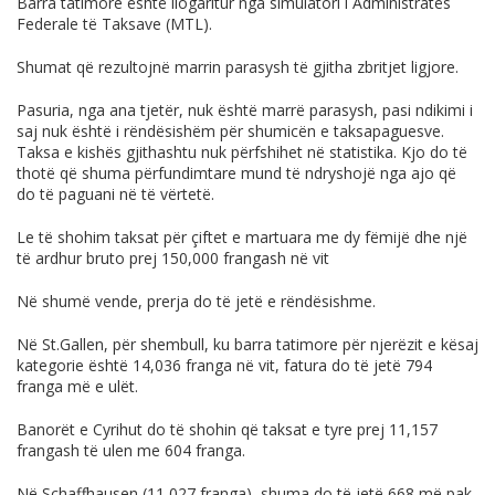
Barra tatimore është llogaritur nga simulatori i Administratës
Federale të Taksave (MTL).
Shumat që rezultojnë marrin parasysh të gjitha zbritjet ligjore.
Pasuria, nga ana tjetër, nuk është marrë parasysh, pasi ndikimi i
saj nuk është i rëndësishëm për shumicën e taksapaguesve.
Taksa e kishës gjithashtu nuk përfshihet në statistika. Kjo do të
thotë që shuma përfundimtare mund të ndryshojë nga ajo që
do të paguani në të vërtetë.
Le të shohim taksat për çiftet e martuara me dy fëmijë dhe një
të ardhur bruto prej 150,000 frangash në vit
Në shumë vende, prerja do të jetë e rëndësishme.
Në St.Gallen, për shembull, ku barra tatimore për njerëzit e kësaj
kategorie është 14,036 franga në vit, fatura do të jetë 794
franga më e ulët.
Banorët e Cyrihut do të shohin që taksat e tyre prej 11,157
frangash të ulen me 604 franga.
Në Schaffhausen (11,027 franga), shuma do të jetë 668 më pak