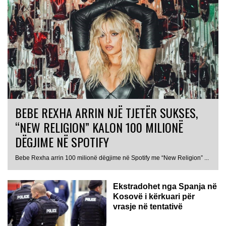
BEBE REXHA ARRIN NJË TJETËR SUKSES,
“NEW RELIGION” KALON 100 MILIONË
DËGJIME NË SPOTIFY
Bebe Rexha arrin 100 milionë dëgjime në Spotify me “New Religion” ...
Ekstradohet nga Spanja në
Kosovë i kërkuari për
vrasje në tentativë
GJERMANI