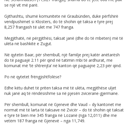
se një vit më parë.
Gjithashtu, shumë komunitete në Graubünden, duke përfshirë
vendpushimet si Klosters, do të shohin që taksa e tyre prej
8,257 frangash të ulet me 747 franga.
Megjithatë, në përgjithësi, taksat janë (dhe do të mbeten) më të
ulëta në bashkitë e Zugut.
Në qytetin Baar, për shembull, një familje prej katër anëtarësh
do të paguajë 2.11 për qind në tatimin mbi të ardhurat, me
komunat më ‘të shtrenjta’ në kanton që paguajnë 2,23 për qind.
Po në qytetet frëngjishtfolëse?
Edhe këtu duhet të priten taksa më të ulëta, megjithëse uljet
nuk janë aq të rëndësishme sa në pjesën zvicerane-gjermane.
Për shembull, komunat në Gjenevë dhe Vaud – dy kantonet me
normat më të larta të taksave në Zvicër – do të shohin që taksat
e tyre të bien me 345 franga në Lozanë (nga 12,011) dhe me
vetëm 187 franga në Gjenevë – nga 11,749.