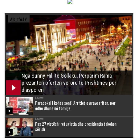
Albinfo.TV
Nga Sunny Hill te Gollaku, Përparim Rama
prezanton ofertën verore të Prishtinës për
diasporën
Lajme
Paradoksi i kohës sonë: Arritjet e grave rriten, por
edhe dhuna në familje
Lajme
Pas 27 vjetësh: refugjatja dhe presidentja takohen
sërish