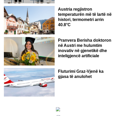
Austria regjistron
temperaturën më të lartë në
histori, termometri arrin
40.8°C
AUSTRI
Pranvera Berisha doktoron
në Austri me hulumtim
inovativ në gjenetikë dhe
inteligjencë artificiale
Fluturimi Graz-Vjenë ka
gjasa të anulohet