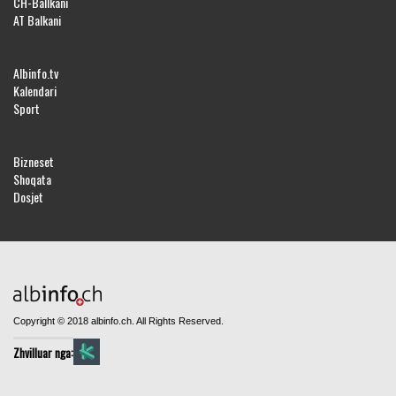
CH-Ballkani
AT Balkani
Albinfo.tv
Kalendari
Sport
Bizneset
Shoqata
Dosjet
Copyright © 2018 albinfo.ch. All Rights Reserved.
Zhvilluar nga: