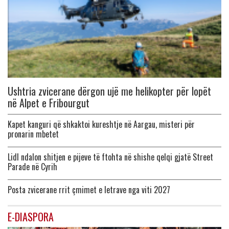
Ushtria zvicerane dërgon ujë me helikopter për lopët
në Alpet e Fribourgut
Kapet kanguri që shkaktoi kureshtje në Aargau, misteri për
pronarin mbetet
Lidl ndalon shitjen e pijeve të ftohta në shishe qelqi gjatë Street
Parade në Cyrih
Posta zvicerane rrit çmimet e letrave nga viti 2027
E-DIASPORA