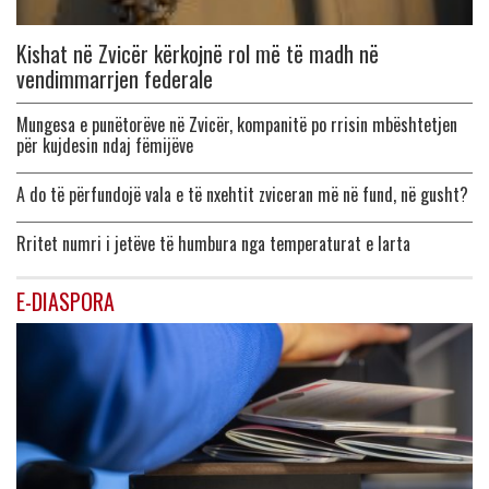
Kishat në Zvicër kërkojnë rol më të madh në
vendimmarrjen federale
Mungesa e punëtorëve në Zvicër, kompanitë po rrisin mbështetjen
për kujdesin ndaj fëmijëve
A do të përfundojë vala e të nxehtit zviceran më në fund, në gusht?
Rritet numri i jetëve të humbura nga temperaturat e larta
E-DIASPORA