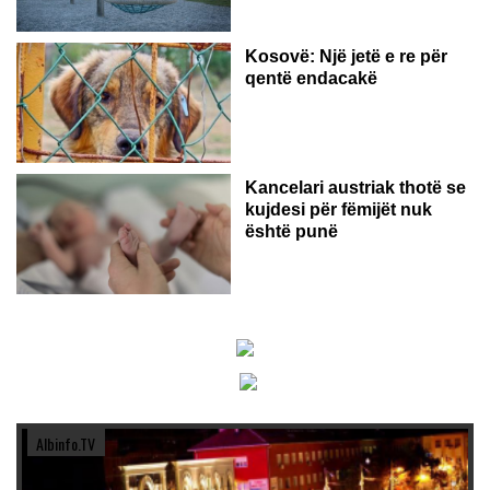
Kosovë: Një jetë e re për
qentë endacakë
Kancelari austriak thotë se
kujdesi për fëmijët nuk
është punë
Albinfo.TV