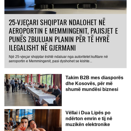
25-VJEÇARI SHQIPTAR NDALOHET NË
AEROPORTIN E MEMMINGENIT, PAJISJET E
PUNËS ZBULUAN PLANIN PËR TË HYRË
ILEGALISHT NË GJERMANI
Një 25-vjeçar shqiptar është ndaluar nga autoritetet kufitare në
aeroportin e Memmingenit, pasi dyshohet se kishte...
Takim B2B mes diasporës
dhe Kosovës, për më
shumë mundësi biznesi
Vëllai i Dua Lipës po
ndërton emrin e tij në
muzikën elektronike