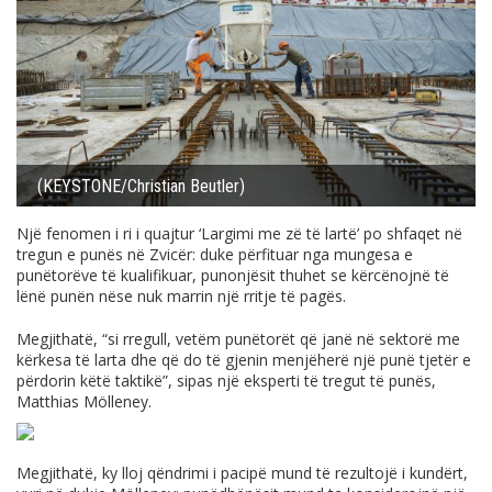
(KEYSTONE/Christian Beutler)
Një fenomen i ri i quajtur ‘Largimi me zë të lartë’ po shfaqet në
tregun e punës në Zvicër: duke përfituar nga mungesa e
punëtorëve të kualifikuar, punonjësit thuhet se kërcënojnë të
lënë punën nëse nuk marrin një rritje të pagës.
Megjithatë, “si rregull, vetëm punëtorët që janë në sektorë me
kërkesa të larta dhe që do të gjenin menjëherë një punë tjetër e
përdorin këtë taktikë”, sipas një eksperti të tregut të punës,
Matthias Mölleney.
Megjithatë, ky lloj qëndrimi i pacipë mund të rezultojë i kundërt,