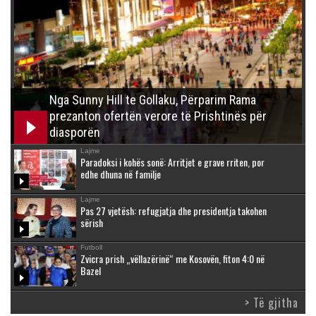
Nga Sunny Hill te Gollaku, Përparim Rama
prezanton ofertën verore të Prishtinës për
diasporën
Lajme
Paradoksi i kohës sonë: Arritjet e grave rriten, por
edhe dhuna në familje
Lajme
Pas 27 vjetësh: refugjatja dhe presidentja takohen
sërish
Futboll
Zvicra prish „vëllazërinë“ me Kosovën, fiton 4:0 në
Bazel
> Të gjitha