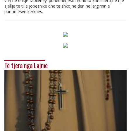
vuri në dukje Mölleney: punëdhënësit mund ta konsiderojnë një
sjellje të tillë jobesnike dhe të shkojnë deri në largimin e
punonjësve kërkues.
Të tjera nga Lajme