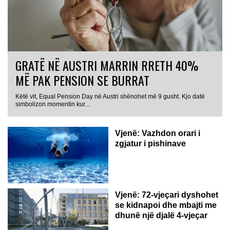
GRATË NË AUSTRI MARRIN RRETH 40%
MË PAK PENSION SE BURRAT
Këtë vit, Equal Pension Day në Austri shënohet më 9 gusht. Kjo datë
simbolizon momentin kur...
Vjenë: Vazhdon orari i
zgjatur i pishinave
Vjenë: 72-vjeçari dyshohet
se kidnapoi dhe mbajti me
dhunë një djalë 4-vjeçar