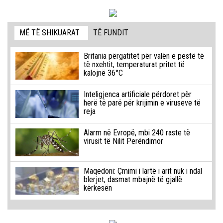
MË TË SHIKUARAT
TË FUNDIT
Britania përgatitet për valën e pestë të
të nxehtit, temperaturat pritet të
kalojnë 36°C
Inteligjenca artificiale përdoret për
herë të parë për krijimin e viruseve të
reja
Alarm në Evropë, mbi 240 raste të
virusit të Nilit Perëndimor
Maqedoni: Çmimi i lartë i arit nuk i ndal
blerjet, dasmat mbajnë të gjallë
kërkesën