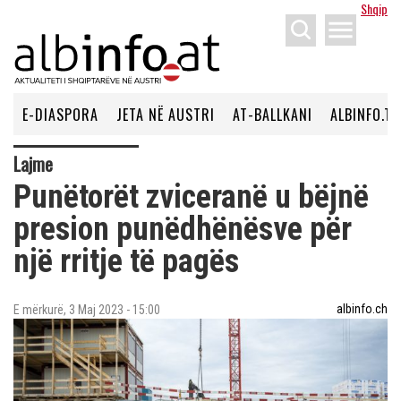
Shqip
menu
E-DIASPORA
JETA NË AUSTRI
AT-BALLKANI
ALBINFO.TV
Lajme
Punëtorët zviceranë u bëjnë
presion punëdhënësve për
një rritje të pagës
albinfo.ch
E mërkurë, 3 Maj 2023 - 15:00