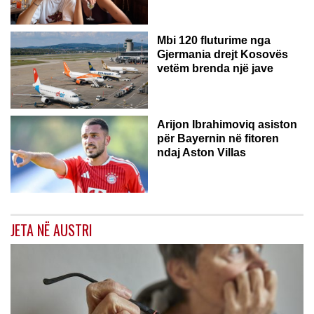
GJERMANI
Mbi 120 fluturime nga
Gjermania drejt Kosovës
vetëm brenda një jave
Arijon Ibrahimoviq asiston
për Bayernin në fitoren
ndaj Aston Villas
JETA NË AUSTRI