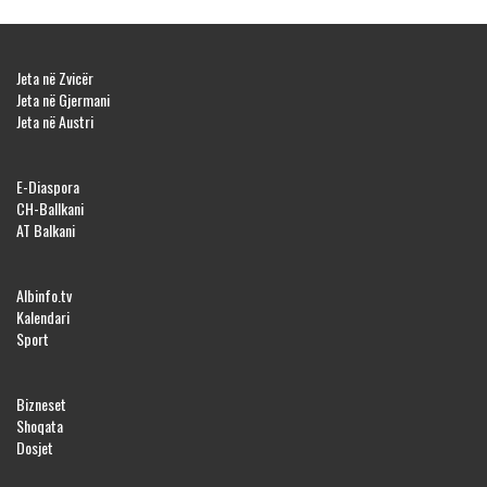
Jeta në Zvicër
Jeta në Gjermani
Jeta në Austri
E-Diaspora
CH-Ballkani
AT Balkani
Albinfo.tv
Kalendari
Sport
Bizneset
Shoqata
Dosjet