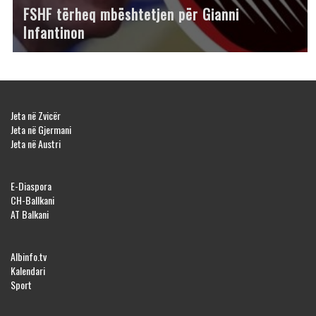
FSHF tërheq mbështetjen për Gianni
Infantinon
Jeta në Zvicër
Jeta në Gjermani
Jeta në Austri
E-Diaspora
CH-Ballkani
AT Balkani
Albinfo.tv
Kalendari
Sport