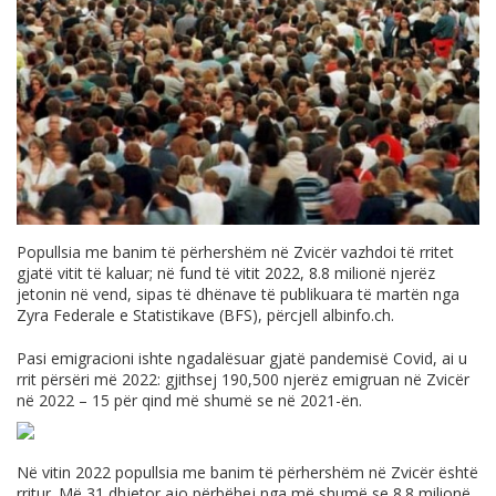
Popullsia me banim të përhershëm në Zvicër vazhdoi të rritet
gjatë vitit të kaluar; në fund të vitit 2022, 8.8 milionë njerëz
jetonin në vend, sipas të dhënave të publikuara të martën nga
Zyra Federale e Statistikave (BFS), përcjell
albinfo.ch
.
Pasi emigracioni ishte ngadalësuar gjatë pandemisë Covid, ai u
rrit përsëri më 2022: gjithsej 190,500 njerëz emigruan në Zvicër
në 2022 – 15 për qind më shumë se në 2021-ën.
Në vitin 2022 popullsia me banim të përhershëm në Zvicër është
rritur. Më 31 dhjetor ajo përbëhej nga më shumë se 8.8 milionë