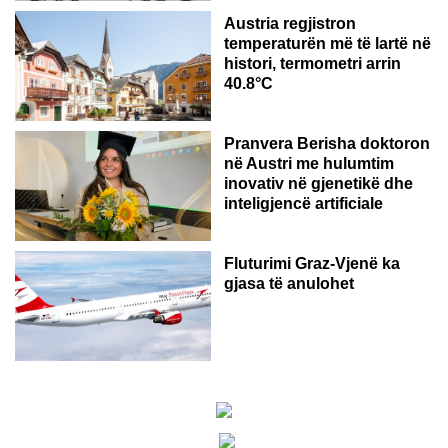
Austria regjistron
temperaturën më të lartë në
histori, termometri arrin
40.8°C
AUSTRI
Pranvera Berisha doktoron
në Austri me hulumtim
inovativ në gjenetikë dhe
inteligjencë artificiale
Fluturimi Graz-Vjenë ka
gjasa të anulohet