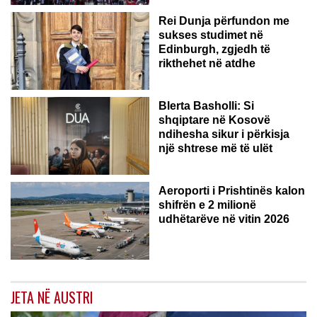
Rei Dunja përfundon me
sukses studimet në
Edinburgh, zgjedh të
rikthehet në atdhe
Blerta Basholli: Si
shqiptare në Kosovë
ndihesha sikur i përkisja
një shtrese më të ulët
Aeroporti i Prishtinës kalon
shifrën e 2 milionë
udhëtarëve në vitin 2026
JETA NË AUSTRI