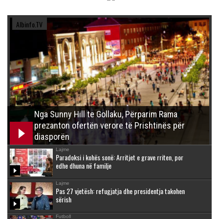
Albinfo.TV
Nga Sunny Hill te Gollaku, Përparim Rama
prezanton ofertën verore të Prishtinës për
diasporën
Lajme
Paradoksi i kohës sonë: Arritjet e grave rriten, por
edhe dhuna në familje
Lajme
Pas 27 vjetësh: refugjatja dhe presidentja takohen
sërish
Futboll