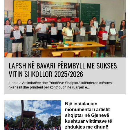
LAPSH NË BAVARI PËRMBYLL ME SUKSES
VITIN SHKOLLOR 2025/2026
Lidhja e Arsimtarëve dhe Prindërve Shqiptarë falënderon mësuesit,
nxënësit dhe prindërit për kontributin në ruajtjen e...
Një instalacion
monumental i artistit
shqiptar në Gjenevë
kushtuar viktimave të
zhdukjes me dhunë