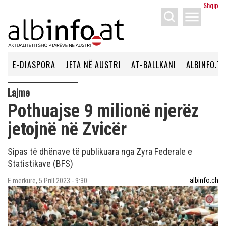
Shqip
menu
E-DIASPORA
JETA NË AUSTRI
AT-BALLKANI
ALBINFO.TV
Lajme
Pothuajse 9 milionë njerëz
jetojnë në Zvicër
Sipas të dhënave të publikuara nga Zyra Federale e
Statistikave (BFS)
albinfo.ch
E mërkurë, 5 Prill 2023 - 9:30