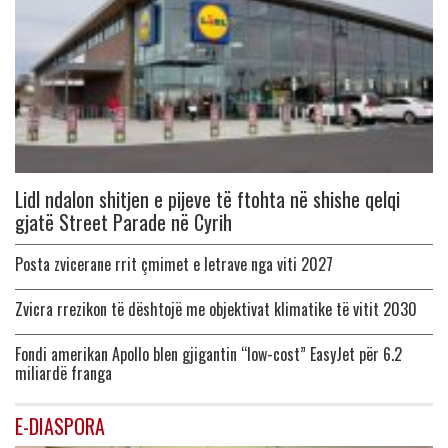
Lidl ndalon shitjen e pijeve të ftohta në shishe qelqi
gjatë Street Parade në Cyrih
Posta zvicerane rrit çmimet e letrave nga viti 2027
Zvicra rrezikon të dështojë me objektivat klimatike të vitit 2030
Fondi amerikan Apollo blen gjigantin “low-cost” EasyJet për 6.2
miliardë franga
E-DIASPORA