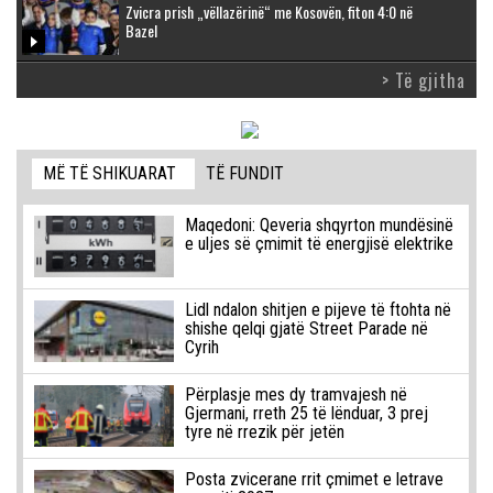
Zvicra prish „vëllazërinë“ me Kosovën, fiton 4:0 në
Bazel
> Të gjitha
MË TË SHIKUARAT
TË FUNDIT
Maqedoni: Qeveria shqyrton mundësinë
e uljes së çmimit të energjisë elektrike
Lidl ndalon shitjen e pijeve të ftohta në
shishe qelqi gjatë Street Parade në
Cyrih
Përplasje mes dy tramvajesh në
Gjermani, rreth 25 të lënduar, 3 prej
tyre në rrezik për jetën
Posta zvicerane rrit çmimet e letrave