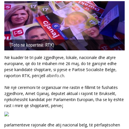
(Foto në kopertinë: RTK)
Në kuadër të tri palë zgjedhjeve, lokale, nacionale dhe atyre
europiane, që do të mbahen më 26 maj, do të garojnë edhe
pesë kandidatë shqiptarë, si pjesë e Partisë Socialiste Belge,
raporton RTK, përcjell
albinfo.ch
.
Në një ceremoni të organizuar me rastin e fillimit të fushatës
zgjedhore, Amet Gjanaj, deputet aktual i rajonit të Brukselit,
njëkohësisht kandidat për Parlamentin Europian, tha se ky është
rast i mirë që shqiptarët, përve
ç
parlamenteve rajonale dhe atij nacional belg, të përfaqësohen