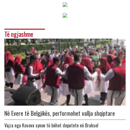
Të ngjashme
Në Evere të Belgjikës, performohet vallja shqiptare
Vajza nga Kosova synon të bëhet deputete në Bruksel