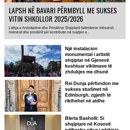
LAPSH NË BAVARI PËRMBYLL ME SUKSES
VITIN SHKOLLOR 2025/2026
Lidhja e Arsimtarëve dhe Prindërve Shqiptarë falënderon mësuesit,
nxënësit dhe prindërit për kontributin në ruajtjen e...
Një instalacion
monumental i artistit
shqiptar në Gjenevë
kushtuar viktimave të
zhdukjes me dhunë
Rei Dunja përfundon me
sukses studimet në
Edinburgh, zgjedh të
rikthehet në atdhe
Blerta Basholli: Si
shqiptare në Kosovë
ndihesha sikur i përkisja