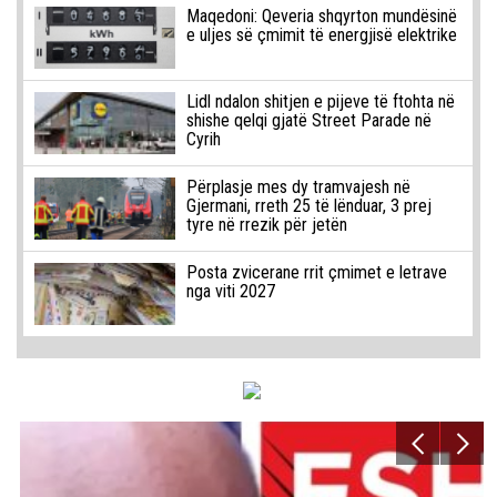
Maqedoni: Qeveria shqyrton mundësinë
e uljes së çmimit të energjisë elektrike
Lidl ndalon shitjen e pijeve të ftohta në
shishe qelqi gjatë Street Parade në
Cyrih
Përplasje mes dy tramvajesh në
Gjermani, rreth 25 të lënduar, 3 prej
tyre në rrezik për jetën
Posta zvicerane rrit çmimet e letrave
nga viti 2027