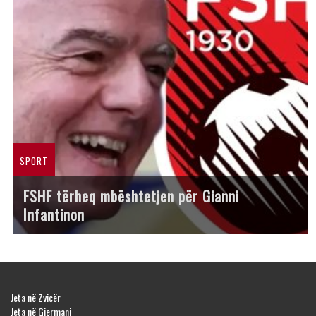
SPORT
FSHF tërheq mbështetjen për Gianni
Infantinon
Jeta në Zvicër
Jeta në Gjermani