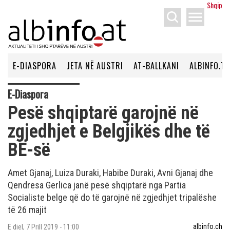
Shqip
menu
E-DIASPORA
JETA NË AUSTRI
AT-BALLKANI
ALBINFO.TV
E-Diaspora
Pesë shqiptarë garojnë në
zgjedhjet e Belgjikës dhe të
BE-së
Amet Gjanaj, Luiza Duraki, Habibe Duraki, Avni Gjanaj dhe
Qendresa Gerlica janë pesë shqiptarë nga Partia
Socialiste belge që do të garojnë në zgjedhjet tripalëshe
të 26 majit
albinfo.ch
E diel, 7 Prill 2019 - 11:00