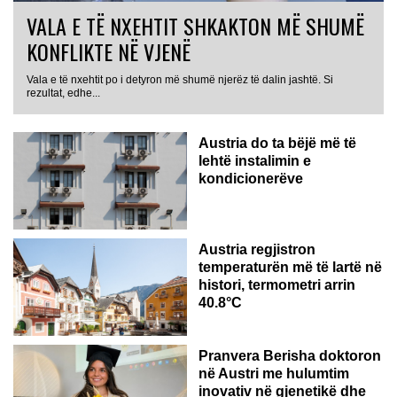
VALA E TË NXEHTIT SHKAKTON MË SHUMË
KONFLIKTE NË VJENË
Vala e të nxehtit po i detyron më shumë njerëz të dalin jashtë. Si
rezultat, edhe...
Austria do ta bëjë më të
lehtë instalimin e
kondicionerëve
Austria regjistron
temperaturën më të lartë në
histori, termometri arrin
40.8°C
AUSTRI
Pranvera Berisha doktoron
në Austri me hulumtim
inovativ në gjenetikë dhe