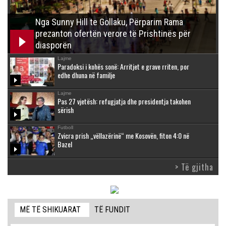
Nga Sunny Hill te Gollaku, Përparim Rama
prezanton ofertën verore të Prishtinës për
diasporën
Lajme
Paradoksi i kohës sonë: Arritjet e grave rriten, por
edhe dhuna në familje
Lajme
Pas 27 vjetësh: refugjatja dhe presidentja takohen
sërish
Futboll
Zvicra prish „vëllazërinë“ me Kosovën, fiton 4:0 në
Bazel
> Të gjitha
MË TË SHIKUARAT
TË FUNDIT