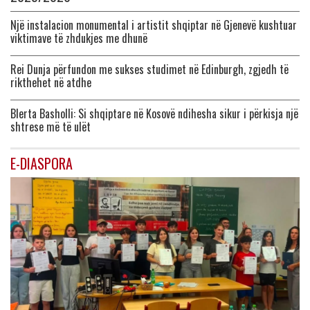
Një instalacion monumental i artistit shqiptar në Gjenevë kushtuar
viktimave të zhdukjes me dhunë
Rei Dunja përfundon me sukses studimet në Edinburgh, zgjedh të
rikthehet në atdhe
Blerta Basholli: Si shqiptare në Kosovë ndihesha sikur i përkisja një
shtrese më të ulët
E-DIASPORA