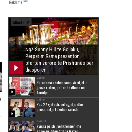
Reklamë
Albinfo.TV
Nga Sunny Hill te Gollaku,
Përparim Rama prezanton
ofertën verore të Prishtinës për
diasporën
Lajme
Paradoksi i kohës sonë: Arritjet e
grave rriten, por edhe dhuna në
familje
e
Lajme
Pas 27 vjetësh: refugjatja dhe
presidentja takohen sërish
Futboll
Zvicra prish „vëllazërinë“ me
Kosovën, fiton 4:0 në Bazel