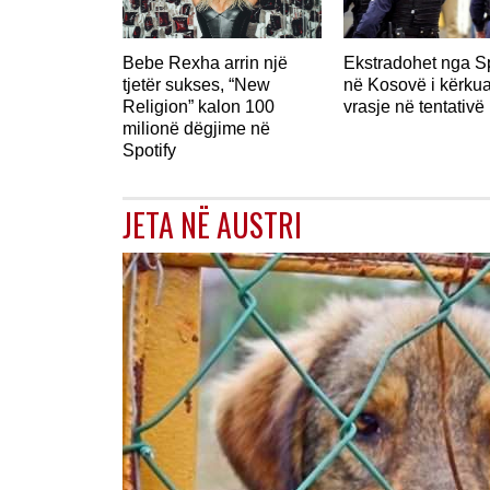
Bebe Rexha arrin një
Ekstradohet nga S
tjetër sukses, “New
në Kosovë i kërkua
Religion” kalon 100
vrasje në tentativë
milionë dëgjime në
Spotify
JETA NË AUSTRI