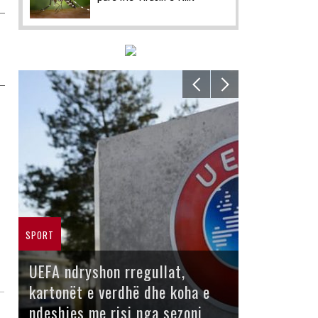
SPORT
UEFA ndryshon rregullat,
kartonët e verdhë dhe koha e
ndeshjes me risi nga sezoni