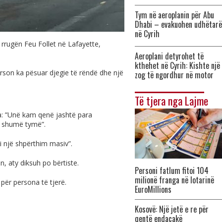
Tym në aeroplanin për Abu
Dhabi – evakuohen udhëtarë
në Cyrih
 rrugën Feu Follet në Lafayette,
Aeroplani detyrohet të
kthehet në Cyrih: Kishte një
rson ka pësuar djegie të rëndë dhe një
zog të ngordhur në motor
Të tjera nga Lajme
ha: ”Unë kam qenë jashtë para
te shumë tymë”.
ri një shpërthim masiv”.
, aty diksuh po bërtiste.
Personi fatlum fitoi 104
milionë franga në lotarinë
 për persona të tjerë.
EuroMillions
Kosovë: Një jetë e re për
qentë endacakë