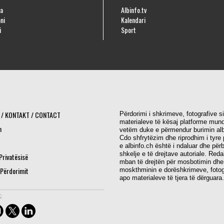
a
Albinfo.tv
ni
Kalendari
i
Sport
 / KONTAKT / CONTACT
Përdorimi i shkrimeve, fotografive s
materialeve të kësaj platforme mund
h
vetëm duke e përmendur burimin alb
Cdo shfrytëzim dhe riprodhim i tyre 
e albinfo.ch është i ndaluar dhe për
shkelje e të drejtave autoriale. Red
 Privatësisë
mban të drejtën për mosbotimin dhe
 Përdorimit
moskthminin e dorëshkrimeve, fotog
apo materialeve të tjera të dërguara.
: