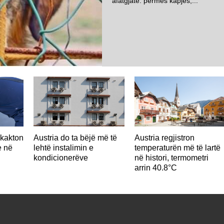
afatgjatë: përmes kapjes,...
hkakton
Austria do ta bëjë më të
Austria regjistron
e në
lehtë instalimin e
temperaturën më të lartë
kondicionerëve
në histori, termometri
arrin 40.8°C