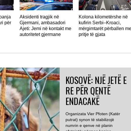
panja
Aksidenti tragjik në
Kolona kilometërshe në
ri për
Gjermani, ambasadori
kufirin Serbi–Kroaci,
Ajeti: Jemi në kontakt me
mërgimtarët përballen m
autoritetet gjermane
pritje të gjata
KOSOVË: NJË JETË E
RE PËR QENTË
ENDACAKË
Organizata Vier Pfoten (Katër
putrat) synon të stabilizojë
numrin e qenve në planin