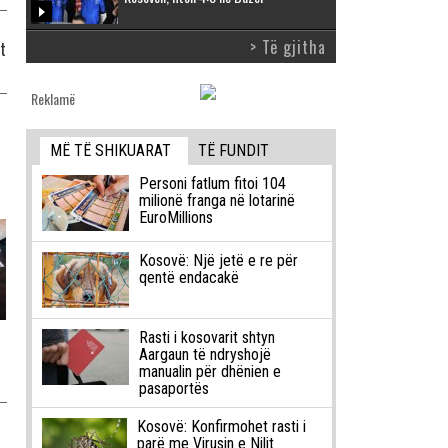
> Të gjitha
t
Reklamë
MË TË SHIKUARAT
TË FUNDIT
Personi fatlum fitoi 104
milionë franga në lotarinë
EuroMillions
Kosovë: Një jetë e re për
qentë endacakë
Rasti i kosovarit shtyn
Aargaun të ndryshojë
manualin për dhënien e
pasaportës
Kosovë: Konfirmohet rasti i
parë me Virusin e Nilit