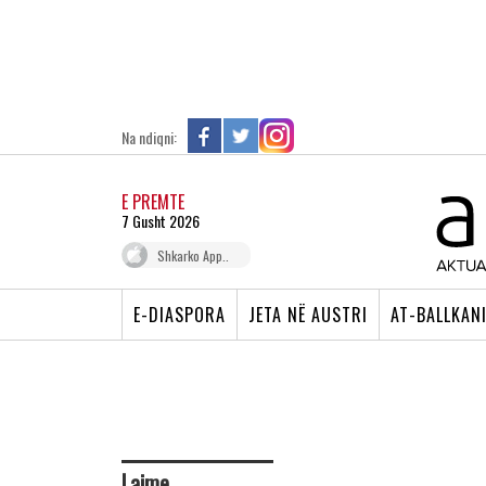
Na ndiqni:
E PREMTE
7 Gusht 2026
Shkarko App..
E-DIASPORA
JETA NË AUSTRI
AT-BALLKAN
Lajme