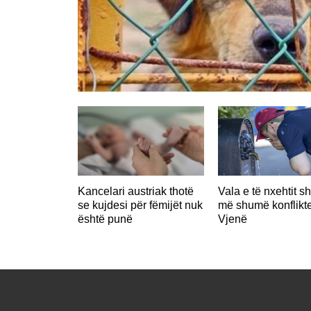
Kancelari austriak thotë
Vala e të nxehtit s
se kujdesi për fëmijët nuk
më shumë konflikt
është punë
Vjenë