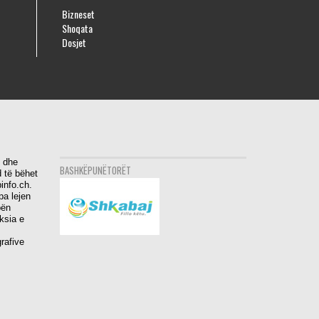
Bizneset
Shoqata
Dosjet
i dhe
BASHKËPUNËTORËT
 të bëhet
info.ch.
pa lejen
bën
aksia e
rafive