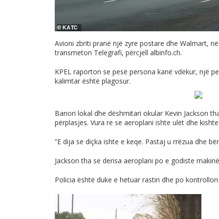
Avioni zbriti pranë një zyre postare dhe Walmart, në
transmeton Telegrafi, përcjell
albinfo.ch
.
KPEL raporton se pesë persona kanë vdekur, një pe
kalimtar është plagosur.
Banori lokal dhe dëshmitari okular Kevin Jackson t
përplasjes. Vura re se aeroplani ishte ulët dhe kish
”E dija se diçka ishte e keqe. Pastaj u rrëzua dhe bë
Jackson tha se derisa aeroplani po e godiste makinën
Policia është duke e hetuar rastin dhe po kontrollon