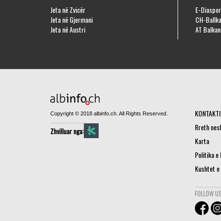
Jeta në Zvicër
E-Diaspor
Jeta në Gjermani
CH-Ballka
Jeta në Austri
AT Balkan
KONTAKTI
Copyright © 2018 albinfo.ch. All Rights Reserved.
Rreth nes
Zhvilluar nga:
Karta
Politika e
Kushtet e
FOLLOW US