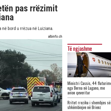
tën pas rrëzimit
iana
 në bord u rrëzua në Luiziana.
albinfo.ch
Të ngjashme
Ministri Cassis, 44 fluturim
nga Berna në Lugano, me
avion qeveritar
Rritet rreziku i shembjes së
shkëmbinjve në Brienz