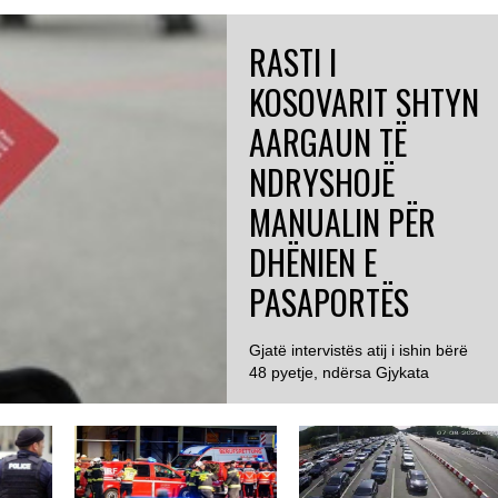
RASTI I
KOSOVARIT SHTYN
AARGAUN TË
NDRYSHOJË
MANUALIN PËR
DHËNIEN E
PASAPORTËS
Gjatë intervistës atij i ishin bërë
48 pyetje, ndërsa Gjykata
GJERMANI
Administrative e Aargaut
konstatoi se 23...