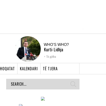
WHO’S WHO?
Kurti: Lidhja
Shqiptare e Prizrenit,
Të gjitha
nyja që bashkoi �...
HOQATAT
KALENDARI
TË TJERA