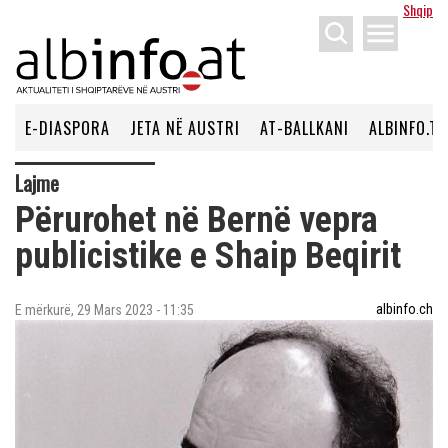
Shqip
menu
E-DIASPORA
JETA NË AUSTRI
AT-BALLKANI
ALBINFO.TV
Lajme
Përurohet në Bernë vepra
publicistike e Shaip Beqirit
albinfo.ch
E mërkurë, 29 Mars 2023 - 11:35