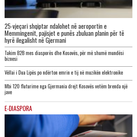
25-vjeçari shqiptar ndalohet në aeroportin e
Memmingenit, pajisjet e punës zbuluan planin për të
hyrë ilegalisht në Gjermani
Takim B2B mes diasporës dhe Kosovës, për më shumë mundësi
biznesi
Vëllai i Dua Lipës po ndërton emrin e tij në muzikën elektronike
Mbi 120 fluturime nga Gjermania drejt Kosovës vetëm brenda një
jave
E-DIASPORA