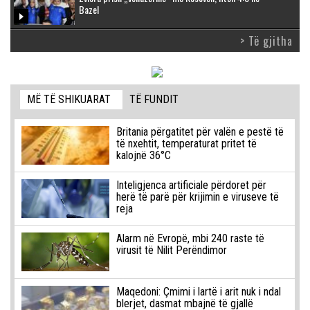
Bazel
> Të gjitha
MË TË SHIKUARAT
TË FUNDIT
Britania përgatitet për valën e pestë të
të nxehtit, temperaturat pritet të
kalojnë 36°C
Inteligjenca artificiale përdoret për
herë të parë për krijimin e viruseve të
reja
Alarm në Evropë, mbi 240 raste të
virusit të Nilit Perëndimor
Maqedoni: Çmimi i lartë i arit nuk i ndal
blerjet, dasmat mbajnë të gjallë