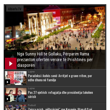
Albinfo.TV
Nga Sunny Hill te Gollaku, Përparim Rama
prezanton ofertën verore të Prishtinës për
diasporën
Lajme
Paradoksi i kohës sonë: Arritjet e grave rriten, por
edhe dhuna në familje
Lajme
Pas 27 vjetësh: refugjatja dhe presidentja takohen
sërish
Futboll
Zvicra prish „vëllazërinë“ me Kosovën, fiton 4:0 në