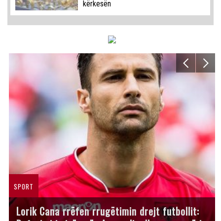
kërkesën
SPORT
Lorik Cana rrëfen rrugëtimin drejt futbollit: