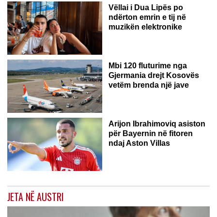
Vëllai i Dua Lipës po
ndërton emrin e tij në
muzikën elektronike
GJERMANI
Mbi 120 fluturime nga
Gjermania drejt Kosovës
vetëm brenda një jave
Arijon Ibrahimoviq asiston
për Bayernin në fitoren
ndaj Aston Villas
JETA NË AUSTRI