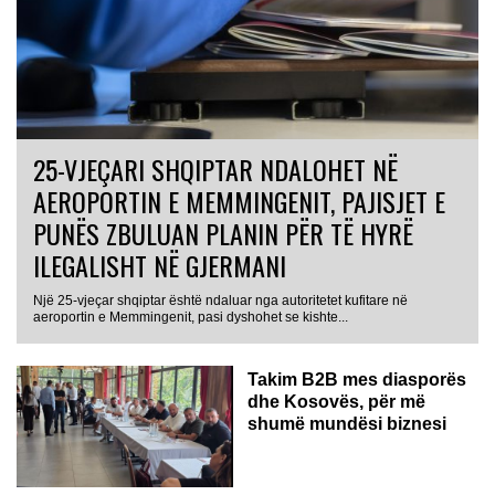
25-VJEÇARI SHQIPTAR NDALOHET NË
AEROPORTIN E MEMMINGENIT, PAJISJET E
PUNËS ZBULUAN PLANIN PËR TË HYRË
ILEGALISHT NË GJERMANI
Një 25-vjeçar shqiptar është ndaluar nga autoritetet kufitare në
aeroportin e Memmingenit, pasi dyshohet se kishte...
Takim B2B mes diasporës
dhe Kosovës, për më
shumë mundësi biznesi