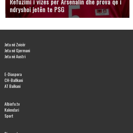
Refuzimi i vizës për Arsenalin dhe prova që i
ndryshoi jetën te PSG
Jeta në Zvicër
Jeta në Gjermani
Jeta në Austri
E-Diaspora
CH-Ballkani
AT Balkani
Albinfo.tv
Kalendari
Sport