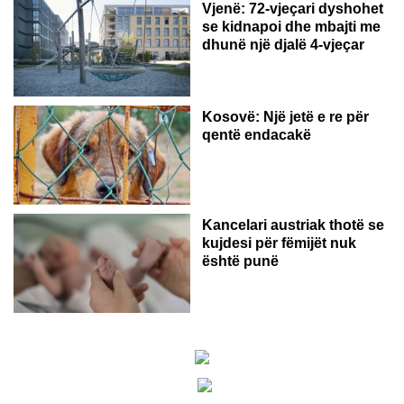
Vjenë: 72-vjeçari dyshohet
se kidnapoi dhe mbajti me
dhunë një djalë 4-vjeçar
Kosovë: Një jetë e re për
qentë endacakë
Kancelari austriak thotë se
kujdesi për fëmijët nuk
është punë