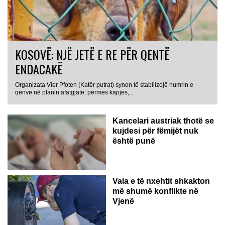
KOSOVË: NJË JETË E RE PËR QENTË
ENDACAKË
Organizata Vier Pfoten (Katër putrat) synon të stabilizojë numrin e
qenve në planin afatgjatë: përmes kapjes,...
Kancelari austriak thotë se
kujdesi për fëmijët nuk
është punë
Vala e të nxehtit shkakton
më shumë konflikte në
Vjenë