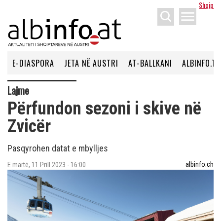
Shqip
menu
E-DIASPORA
JETA NË AUSTRI
AT-BALLKANI
ALBINFO.TV
Lajme
Përfundon sezoni i skive në
Zvicër
Pasqyrohen datat e mbylljes
albinfo.ch
E martë, 11 Prill 2023 - 16:00