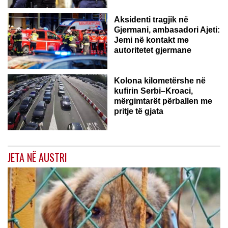
Aksidenti tragjik në
Gjermani, ambasadori Ajeti:
Jemi në kontakt me
autoritetet gjermane
Kolona kilometërshe në
kufirin Serbi–Kroaci,
mërgimtarët përballen me
pritje të gjata
JETA NË AUSTRI