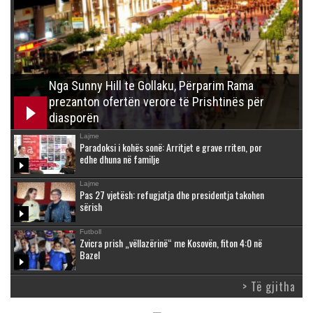
Nga Sunny Hill te Gollaku, Përparim Rama
prezanton ofertën verore të Prishtinës për
diasporën
Lajme
Paradoksi i kohës sonë: Arritjet e grave rriten, por
edhe dhuna në familje
Lajme
Pas 27 vjetësh: refugjatja dhe presidentja takohen
sërish
Futboll
Zvicra prish „vëllazërinë“ me Kosovën, fiton 4:0 në
Bazel
> Të gjitha