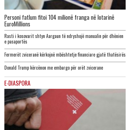
Personi fatlum fitoi 104 milionë franga në lotarinë
EuroMillions
Rasti i kosovarit shtyn Aargaun të ndryshojë manualin për dhënien
e pasaportës
Fermerët zviceranë kërkojnë mbështetje financiare gjatë thatësirës
Donald Trump kërcënon me embargo për orët zvicerane
E-DIASPORA