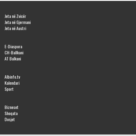
Jeta në Zvicër
Jeta në Gjermani
Jeta në Austri
E-Diaspora
CH-Ballkani
AT Balkani
Albinfo.tv
Kalendari
Sport
Bizneset
Shoqata
Dosjet