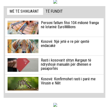
MË TË SHIKUARAT
TË FUNDIT
Personi fatlum fitoi 104 milionë franga
në lotarinë EuroMillions
Kosovë: Një jetë e re për qentë
endacakë
Rasti i kosovarit shtyn Aargaun të
ndryshojë manualin për dhënien e
pasaportës
Kosovë: Konfirmohet rasti i parë me
Virusin e Nilit