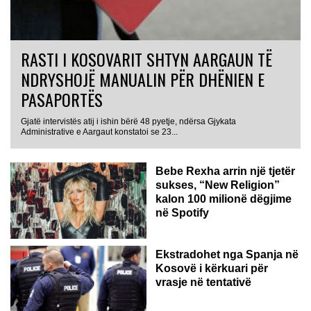
RASTI I KOSOVARIT SHTYN AARGAUN TË
NDRYSHOJË MANUALIN PËR DHËNIEN E
PASAPORTËS
Gjatë intervistës atij i ishin bërë 48 pyetje, ndërsa Gjykata
Administrative e Aargaut konstatoi se 23...
Bebe Rexha arrin një tjetër
sukses, “New Religion”
kalon 100 milionë dëgjime
në Spotify
Ekstradohet nga Spanja në
Kosovë i kërkuari për
vrasje në tentativë
GJERMANI