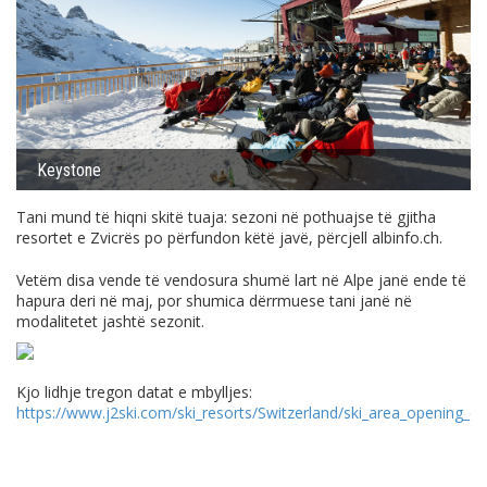
Keystone
Tani mund të hiqni skitë tuaja: sezoni në pothuajse të gjitha
resortet e Zvicrës po përfundon këtë javë, përcjell
albinfo.ch
.
Vetëm disa vende të vendosura shumë lart në Alpe janë ende të
hapura deri në maj, por shumica dërrmuese tani janë në
modalitetet jashtë sezonit.
Kjo lidhje tregon datat e mbylljes:
https://www.j2ski.com/ski_resorts/Switzerland/ski_area_opening_da