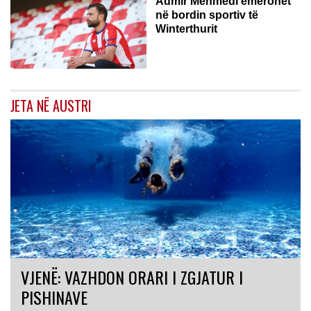
Admir Mehmedi emërohet
në bordin sportiv të
Winterthurit
JETA NË AUSTRI
VJENË: VAZHDON ORARI I ZGJATUR I
PISHINAVE