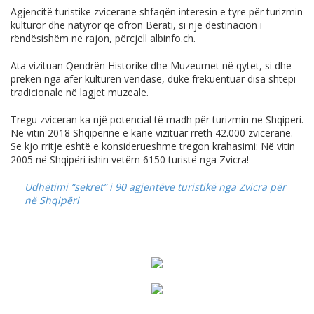
Agjencitë turistike zvicerane shfaqën interesin e tyre për turizmin
kulturor dhe natyror që ofron Berati, si një destinacion i
rëndësishëm në rajon, përcjell
albinfo.ch
.
Ata vizituan Qendrën Historike dhe Muzeumet në qytet, si dhe
prekën nga afër kulturën vendase, duke frekuentuar disa shtëpi
tradicionale në lagjet muzeale.
Tregu zviceran ka një potencial të madh për turizmin në Shqipëri.
Në vitin 2018 Shqipërinë e kanë vizituar rreth 42.000 zviceranë.
Se kjo rritje është e konsiderueshme tregon krahasimi: Në vitin
2005 në Shqipëri ishin vetëm 6150 turistë nga Zvicra!
Udhëtimi “sekret” i 90 agjentëve turistikë nga Zvicra për
në Shqipëri