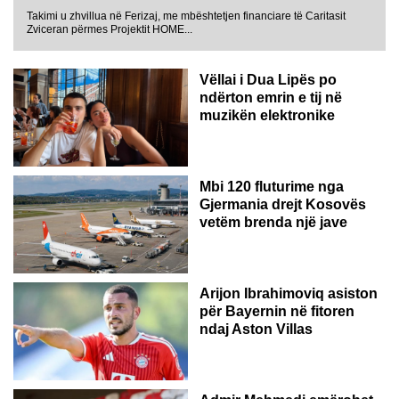
Takimi u zhvillua në Ferizaj, me mbështetjen financiare të Caritasit
Zviceran përmes Projektit HOME...
Vëllai i Dua Lipës po
ndërton emrin e tij në
muzikën elektronike
GJERMANI
Mbi 120 fluturime nga
Gjermania drejt Kosovës
vetëm brenda një jave
Arijon Ibrahimoviq asiston
për Bayernin në fitoren
ndaj Aston Villas
ZVICËR