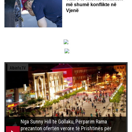
më shumë konflikte në
Vjenë
Albinfo.TV
Nga Sunny Hill te Gollaku, Përparim Rama
prezanton ofertën verore të Prishtinës për