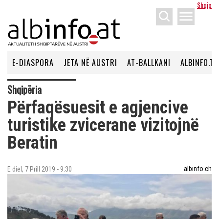
Shqip
menu
E-DIASPORA
JETA NË AUSTRI
AT-BALLKANI
ALBINFO.TV
Shqipëria
Përfaqësuesit e agjencive
turistike zvicerane vizitojnë
Beratin
albinfo.ch
E diel, 7 Prill 2019 - 9:30