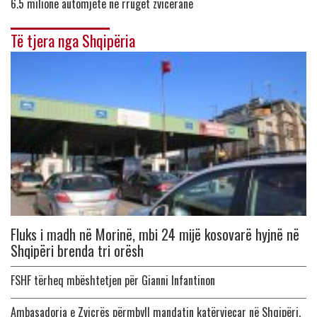
6.5 milionë automjete në rrugët zvicerane
Të tjera nga Shqipëria
Fluks i madh në Morinë, mbi 24 mijë kosovarë hyjnë në
Shqipëri brenda tri orësh
FSHF tërheq mbështetjen për Gianni Infantinon
Ambasadorja e Zvicrës përmbyll mandatin katërvjeçar në Shqipëri,