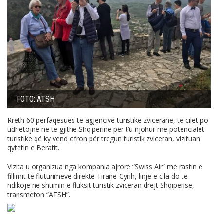
FOTO: ATSH
Rreth 60 përfaqësues të agjencive turistike zvicerane, të cilët po
udhëtojnë në të gjithë Shqipërinë për t’u njohur me potencialet
turistike që ky vend ofron për tregun turistik zviceran, vizituan
qytetin e Beratit.
Vizita u organizua nga kompania ajrore “Swiss Air” me rastin e
fillimit të fluturimeve direkte Tiranë-Cyrih, linjë e cila do të
ndikojë në shtimin e fluksit turistik zviceran drejt Shqipërisë,
transmeton “ATSH”.