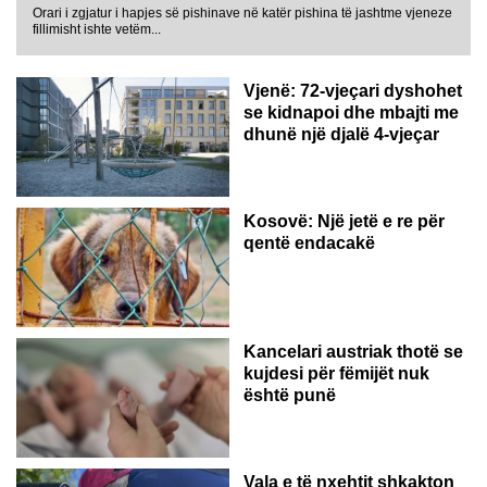
Orari i zgjatur i hapjes së pishinave në katër pishina të jashtme vjeneze
fillimisht ishte vetëm...
Vjenë: 72-vjeçari dyshohet
se kidnapoi dhe mbajti me
dhunë një djalë 4-vjeçar
Kosovë: Një jetë e re për
qentë endacakë
Kancelari austriak thotë se
kujdesi për fëmijët nuk
është punë
Vala e të nxehtit shkakton