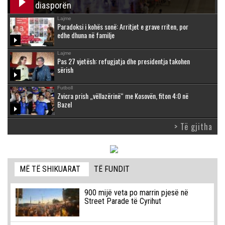
diasporën
Lajme
Paradoksi i kohës sonë: Arritjet e grave rriten, por
edhe dhuna në familje
Lajme
Pas 27 vjetësh: refugjatja dhe presidentja takohen
sërish
Futboll
Zvicra prish „vëllazërinë“ me Kosovën, fiton 4:0 në
Bazel
> Të gjitha
MË TË SHIKUARAT
TË FUNDIT
900 mijë veta po marrin pjesë në
Street Parade të Cyrihut