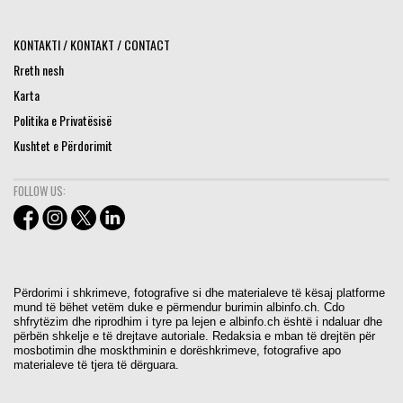
KONTAKTI / KONTAKT / CONTACT
Rreth nesh
Karta
Politika e Privatësisë
Kushtet e Përdorimit
FOLLOW US:
Përdorimi i shkrimeve, fotografive si dhe materialeve të kësaj platforme
mund të bëhet vetëm duke e përmendur burimin albinfo.ch. Cdo
shfrytëzim dhe riprodhim i tyre pa lejen e albinfo.ch është i ndaluar dhe
përbën shkelje e të drejtave autoriale. Redaksia e mban të drejtën për
mosbotimin dhe moskthminin e dorëshkrimeve, fotografive apo
materialeve të tjera të dërguara.