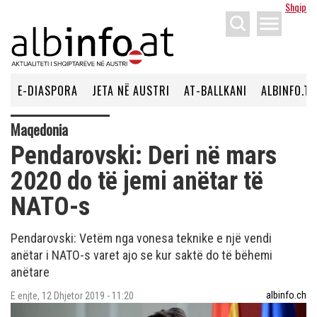
Shqip
menu
E-DIASPORA
JETA NË AUSTRI
AT-BALLKANI
ALBINFO.TV
Maqedonia
Pendarovski: Deri në mars
2020 do të jemi anëtar të
NATO-s
Pendarovski: Vetëm nga vonesa teknike e një vendi
anëtar i NATO-s varet ajo se kur saktë do të bëhemi
anëtare
albinfo.ch
E enjte, 12 Dhjetor 2019 - 11:20