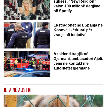
sukses, “New Religion”
kalon 100 milionë dëgjime
në Spotify
Ekstradohet nga Spanja në
Kosovë i kërkuari për
vrasje në tentativë
GJERMANI
Aksidenti tragjik në
Gjermani, ambasadori Ajeti:
Jemi në kontakt me
autoritetet gjermane
JETA NË AUSTRI