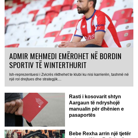
ADMIR MEHMEDI EMËROHET NË BORDIN
SPORTIV TË WINTERTHURIT
Ish-reprezentuesi i Zvicrës rikthehet te klubi ku nisi karrierën, tashmë në
një rol drejtues dhe strategjik....
Rasti i kosovarit shtyn
Aargaun të ndryshojë
manualin për dhënien e
pasaportës
Bebe Rexha arrin një tjetër