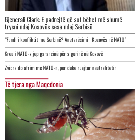
Gjenerali Clark: E padrejtë që sot bëhet më shumë
trysni ndaj Kosovës sesa ndaj Serbisë
“Fundi i konfliktit me Serbinë? Anëtarësimi i Kosovës në NATO”
Kreu i NATO-s jep garancinë për sigurinë në Kosovë
Zvicra do afrim me NATO-n, por duke ruajtur neutralitetin
Të tjera nga Maqedonia