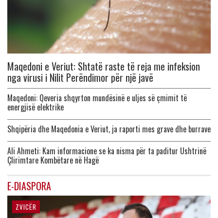
Maqedoni e Veriut: Shtatë raste të reja me infeksion
nga virusi i Nilit Perëndimor për një javë
Maqedoni: Qeveria shqyrton mundësinë e uljes së çmimit të
energjisë elektrike
Shqipëria dhe Maqedonia e Veriut, ja raporti mes grave dhe burrave
Ali Ahmeti: Kam informacione se ka nisma për ta paditur Ushtrinë
Çlirimtare Kombëtare në Hagë
E-DIASPORA
ZVICËR