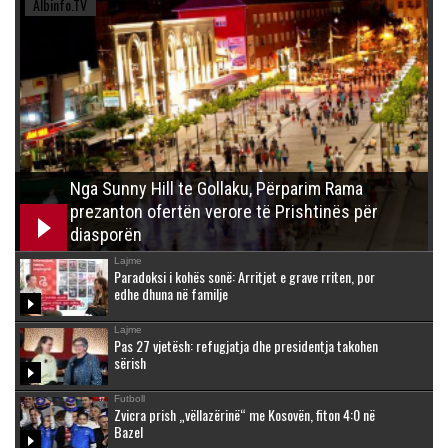
Albinfo.TV
Nga Sunny Hill te Gollaku, Përparim Rama
prezanton ofertën verore të Prishtinës për
diasporën
Lajme
Paradoksi i kohës sonë: Arritjet e grave rriten, por
edhe dhuna në familje
Lajme
Pas 27 vjetësh: refugjatja dhe presidentja takohen
sërish
Futboll
Zvicra prish „vëllazërinë“ me Kosovën, fiton 4:0 në
Bazel