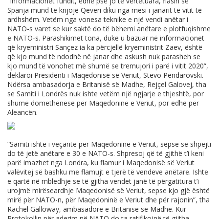
“Informacionet fundit, edhe pse jo të vërtetuara, flasin se
Spanja mund të krijojë Qeveri diku nga mesi i janarit të vitit të
ardhshëm. Vetëm nga vonesa teknike e një vendi anëtar i
NATO-s varet se kur saktë do të bëhemi anëtare e plotfuqishme
e NATO-s. Parashikimet tona, duke u bazuar në informacionet
që kryeministri Sançez ia ka përcjellë kryeministrit Zaev, është
që kjo mund të ndodhë në janar dhe askush nuk parasheh se
kjo mund të vonohet më shumë se tremujori i parë i vitit 2020”,
deklaroi Presidenti i Maqedonisë së Veriut, Stevo Pendarovski.
Ndërsa ambasadorja e Britanisë së Madhe, Rejçel Galovej, tha
se Samiti i Londrës nuk ishte vetëm një ngjarje e thjeshtë, por
shumë domethënëse për Maqedoninë e Veriut, por edhe për
Aleancën.
“Samiti ishte i veçantë për Maqedoninë e Veriut, sepse së shpejti
do të jetë anëtare e 30 e NATO-s. Shpresoj që të gjithë t’i keni
parë imazhet nga Londra, ku flamur i Maqedonisë së Veriut
valëvitej së bashku me flamujt e tjerë të vendeve anëtare. Ishte
e qartë në mbledhje se të gjitha vendet janë të përgatitura t’i
urojmë mirëseardhje Maqedonisë së Veriut, sepse kjo gjë është
mirë për NATO-n, për Maqedoninë e Veriut dhe për rajonin”, tha
Rachel Galloway, ambasadore e Britanisë së Madhe. Kur
Protokollin për aderim në NATO do ta ratifikojnë të gjitha