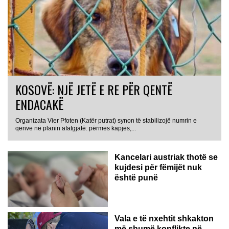
KOSOVË: NJË JETË E RE PËR QENTË
ENDACAKË
Organizata Vier Pfoten (Katër putrat) synon të stabilizojë numrin e
qenve në planin afatgjatë: përmes kapjes,...
Kancelari austriak thotë se
kujdesi për fëmijët nuk
është punë
Vala e të nxehtit shkakton
më shumë konflikte në