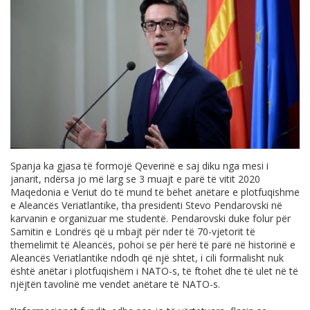
Spanja ka gjasa të formojë Qeverinë e saj diku nga mesi i
janarit, ndërsa jo më larg se 3 muajt e parë të vitit 2020
Maqedonia e Veriut do të mund të bëhet anëtare e plotfuqishme
e Aleancës Veriatlantike, tha presidenti Stevo Pendarovski në
karvanin e organizuar me studentë. Pendarovski duke folur për
Samitin e Londrës që u mbajt për nder të 70-vjetorit të
themelimit të Aleancës, pohoi se për herë të parë në historinë e
Aleancës Veriatlantike ndodh që një shtet, i cili formalisht nuk
është anëtar i plotfuqishëm i NATO-s, të ftohet dhe të ulet në të
njëjtën tavolinë me vendet anëtare të NATO-s.