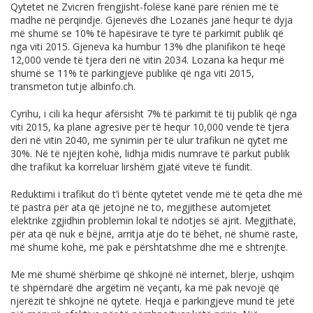
Qytetet në Zvicrën frëngjisht-folëse kanë parë rënien më të
madhe në përqindje. Gjenevës dhe Lozanës janë hequr të dyja
më shumë se 10% të hapësirave të tyre të parkimit publik që
nga viti 2015. Gjeneva ka humbur 13% dhe planifikon të heqë
12,000 vende të tjera deri në vitin 2034. Lozana ka hequr më
shumë se 11% të parkingjeve publike që nga viti 2015,
transmeton tutje
albinfo.ch
.
Cyrihu, i cili ka hequr afërsisht 7% të parkimit të tij publik që nga
viti 2015, ka plane agresive për të hequr 10,000 vende të tjera
deri në vitin 2040, me synimin për të ulur trafikun në qytet me
30%. Në të njëjtën kohë, lidhja midis numrave të parkut publik
dhe trafikut ka korreluar lirshëm gjatë viteve të fundit.
Reduktimi i trafikut do t’i bënte qytetet vende më të qeta dhe më
të pastra për ata që jetojnë në to, megjithëse automjetet
elektrike zgjidhin problemin lokal të ndotjes së ajrit. Megjithatë,
për ata që nuk e bëjnë, arritja atje do të bëhet, në shumë raste,
më shumë kohë, më pak e përshtatshme dhe më e shtrenjtë.
Me më shumë shërbime që shkojnë në internet, blerje, ushqim
të shpërndarë dhe argëtim në veçanti, ka më pak nevojë që
njerëzit të shkojnë në qytete. Heqja e parkingjeve mund të jetë