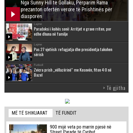
Nga Sunny Hill te Gollaku, Përparim Rama
prezanton ofertën verore të Prishtinës për
diasporën
Lajme
Paradoksi i kohës sonë: Arritjet e grave rriten, por
edhe dhuna në familje
Lajme
Pas 27 vjetësh: refugjatja dhe presidentja takohen
sërish
Futboll
Zvicra prish „vëllazërinë“ me Kosovën, fiton 4:0 në
Bazel
> Të gjitha
MË TË SHIKUARAT
TË FUNDIT
900 mijë veta po marrin pjesë në
Street Parade të Cyrihut