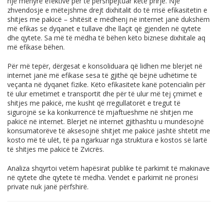
një mënyrë efektive për të përshpejtuar këtë prirje. Një
zhvendosje e mëtejshme drejt dixhitalit do të rrisë efikasitetin e
shitjes me pakicë – shitësit e mëdhenj në internet janë dukshëm
më efikas se dyqanet e tullave dhe llaçit që gjenden në qytete
dhe qytete. Sa më të mëdha të bëhen këto biznese dixhitale aq
më efikase bëhen.
Për më tepër, dërgesat e konsoliduara që lidhen me blerjet në
internet janë më efikase sesa të gjithë që bëjnë udhëtime të
veçanta në dyqanet fizike. Këto efikasitete kanë potencialin për
të ulur emetimet e transportit dhe për të ulur më tej çmimet e
shitjes me pakicë, me kusht që rregullatorët e tregut të
sigurojnë se ka konkurrencë të mjaftueshme në shitjen me
pakicë në internet. Blerjet në internet gjithashtu u mundësojnë
konsumatorëve të aksesojnë shitjet me pakicë jashtë shtetit me
kosto më të ulët, të pa ngarkuar nga struktura e kostos së lartë
të shitjes me pakicë të Zvicrës.
Analiza shqyrtoi vetëm hapësirat publike të parkimit të makinave
në qytete dhe qytete të mëdha. Vendet e parkimit në pronësi
private nuk janë përfshirë.