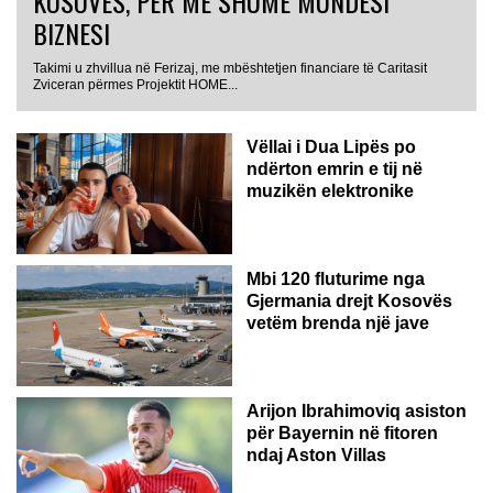
KOSOVËS, PËR MË SHUMË MUNDËSI
BIZNESI
Takimi u zhvillua në Ferizaj, me mbështetjen financiare të Caritasit
Zviceran përmes Projektit HOME...
Vëllai i Dua Lipës po
ndërton emrin e tij në
muzikën elektronike
GJERMANI
Mbi 120 fluturime nga
Gjermania drejt Kosovës
vetëm brenda një jave
Arijon Ibrahimoviq asiston
për Bayernin në fitoren
ndaj Aston Villas
ZVICËR