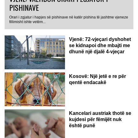
PISHINAVE
Orari i zgjatur i hapjes së pishinave në katër pishina të jashtme vjeneze
fillimisht ishte vetëm...
Vjenë: 72-vjeçari dyshohet
se kidnapoi dhe mbajti me
dhunë një djalë 4-vjeçar
Kosovë: Një jetë e re për
qentë endacakë
Kancelari austriak thotë se
kujdesi për fëmijët nuk
është punë