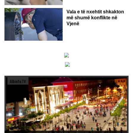
Vala e të nxehtit shkakton
më shumë konflikte në
Vjenë
Albinfo.TV