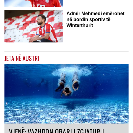
Admir Mehmedi emërohet
në bordin sportiv të
Winterthurit
JETA NË AUSTRI
VJENË: VAZHDON ORARI I ZGJATUR I