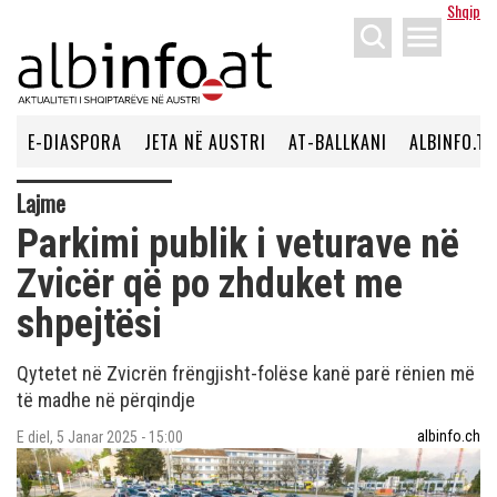
Shqip
menu
E-DIASPORA
JETA NË AUSTRI
AT-BALLKANI
ALBINFO.TV
Lajme
Parkimi publik i veturave në
Zvicër që po zhduket me
shpejtësi
Qytetet në Zvicrën frëngjisht-folëse kanë parë rënien më
të madhe në përqindje
albinfo.ch
E diel, 5 Janar 2025 - 15:00