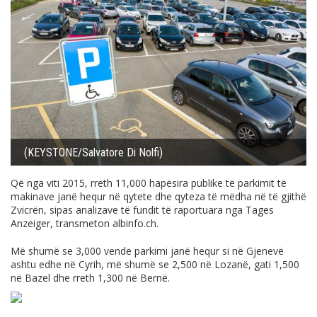
(KEYSTONE/Salvatore Di Nolfi)
Që nga viti 2015, rreth 11,000 hapësira publike të parkimit të
makinave janë hequr në qytete dhe qyteza të mëdha në të gjithë
Zvicrën, sipas analizave të fundit të raportuara nga Tages
Anzeiger, transmeton
albinfo.ch
.
Më shumë se 3,000 vende parkimi janë hequr si në Gjenevë
ashtu edhe në Cyrih, më shumë se 2,500 në Lozanë, gati 1,500
në Bazel dhe rreth 1,300 në Bernë.