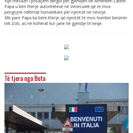
Një mesazh i posaçëm dërgoi për gjendjen në Amerikën Latine.
Papa u bëri thirrje autoriteteve në Venecuelë që të mos
pengojnë ndihmat humanitare për njerëzit në nevojë.
Më parë Papa ka bërë thirrje që njerëzit të mos humbin besimin
tek Zoti, as në kohërat kur janë në gjendje të keqe.
Të tjera nga Bota