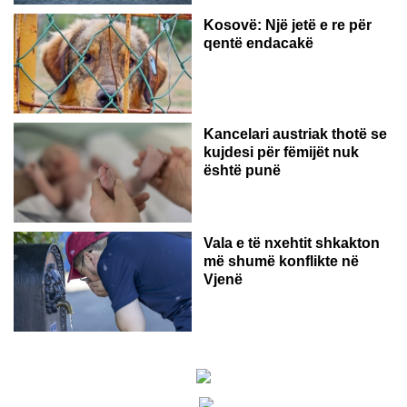
Kosovë: Një jetë e re për
qentë endacakë
Kancelari austriak thotë se
kujdesi për fëmijët nuk
është punë
Vala e të nxehtit shkakton
më shumë konflikte në
Vjenë