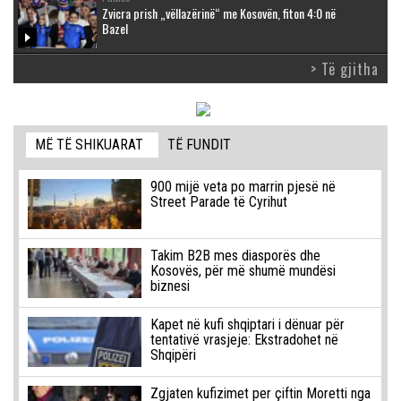
Zvicra prish „vëllazërinë“ me Kosovën, fiton 4:0 në
Bazel
> Të gjitha
MË TË SHIKUARAT
TË FUNDIT
900 mijë veta po marrin pjesë në
Street Parade të Cyrihut
Takim B2B mes diasporës dhe
Kosovës, për më shumë mundësi
biznesi
Kapet në kufi shqiptari i dënuar për
tentativë vrasjeje: Ekstradohet në
Shqipëri
Zgjaten kufizimet per çiftin Moretti nga