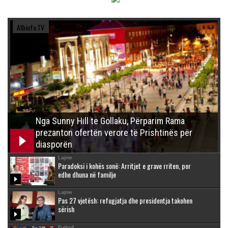
Albinfo.TV
Nga Sunny Hill te Gollaku, Përparim Rama
prezanton ofertën verore të Prishtinës për
diasporën
Lajme
Paradoksi i kohës sonë: Arritjet e grave rriten, por
edhe dhuna në familje
Lajme
Pas 27 vjetësh: refugjatja dhe presidentja takohen
sërish
Futboll