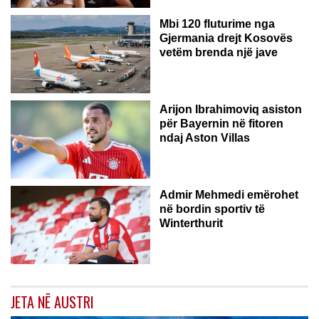
Mbi 120 fluturime nga
Gjermania drejt Kosovës
vetëm brenda një jave
Arijon Ibrahimoviq asiston
për Bayernin në fitoren
ndaj Aston Villas
ZVICËR
Admir Mehmedi emërohet
në bordin sportiv të
Winterthurit
JETA NË AUSTRI