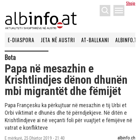
Shqip
menu
E-DIASPORA
JETA NË AUSTRI
AT-BALLKANI
ALBINFO.TV
Bota
Papa në mesazhin e
Krishtlindjes dënon dhunën
mbi migrantët dhe fëmijët
Papa Françesku ka përkujtuar në mesazhin e tij Urbi et
Orbi viktimat e dhunës dhe të përndjekjeve. Në ditën e
Krishtlindjeve ai në veçanti foli për vuajtjet e fëmijëve në
vatrat e konflikteve
albinfo.ch
E mërkurë, 25 Dhjetor 2019 - 21:40