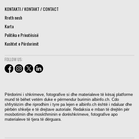
KONTAKTI / KONTAKT / CONTACT
Rreth nesh
Karta
Politika e Privatësisë
Kushtet e Përdorimit
FOLLOW US:
Përdorimi i shkrimeve, fotografive si dhe materialeve të kësaj platforme
mund të bëhet vetëm duke e përmendur burimin albinfo.ch. Cdo
shfrytëzim dhe riprodhim i tyre pa lejen e albinfo.ch është i ndaluar dhe
përbën shkelje e të drejtave autoriale. Redaksia e mban të drejtën për
mosbotimin dhe moskthminin e dorëshkrimeve, fotografive apo
materialeve të tjera të dërguara.