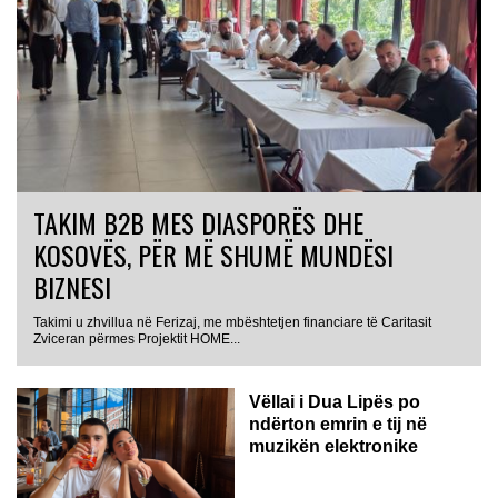
TAKIM B2B MES DIASPORËS DHE
KOSOVËS, PËR MË SHUMË MUNDËSI
BIZNESI
Takimi u zhvillua në Ferizaj, me mbështetjen financiare të Caritasit
Zviceran përmes Projektit HOME...
Vëllai i Dua Lipës po
ndërton emrin e tij në
muzikën elektronike
GJERMANI