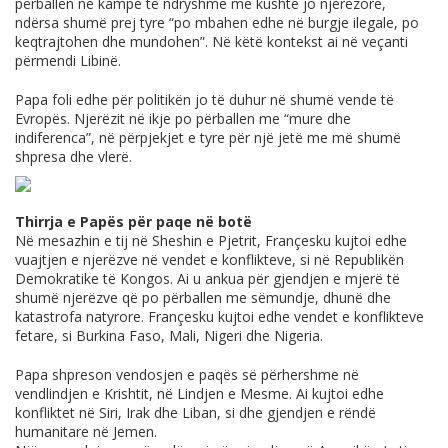
përballën në kampe të ndryshme me kushte jo njerëzore,
ndërsa shumë prej tyre “po mbahen edhe në burgje ilegale, po
keqtrajtohen dhe mundohen”. Në këtë kontekst ai në veçanti
përmendi Libinë.
Papa foli edhe për politikën jo të duhur në shumë vende të
Evropës. Njerëzit në ikje po përballen me “mure dhe
indiferenca”, në përpjekjet e tyre për një jetë me më shumë
shpresa dhe vlerë.
Thirrja e Papës për paqe në botë
Në mesazhin e tij në Sheshin e Pjetrit, Françesku kujtoi edhe
vuajtjen e njerëzve në vendet e konflikteve, si në Republikën
Demokratike të Kongos. Ai u ankua për gjendjen e mjerë të
shumë njerëzve që po përballen me sëmundje, dhunë dhe
katastrofa natyrore. Françesku kujtoi edhe vendet e konflikteve
fetare, si Burkina Faso, Mali, Nigeri dhe Nigeria.
Papa shpreson vendosjen e paqës së përhershme në
vendlindjen e Krishtit, në Lindjen e Mesme. Ai kujtoi edhe
konfliktet në Siri, Irak dhe Liban, si dhe gjendjen e rëndë
humanitare në Jemen.