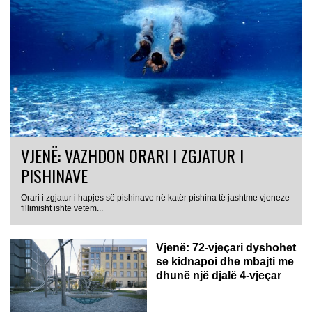
VJENË: VAZHDON ORARI I ZGJATUR I
PISHINAVE
Orari i zgjatur i hapjes së pishinave në katër pishina të jashtme vjeneze
fillimisht ishte vetëm...
Vjenë: 72-vjeçari dyshohet
se kidnapoi dhe mbajti me
dhunë një djalë 4-vjeçar