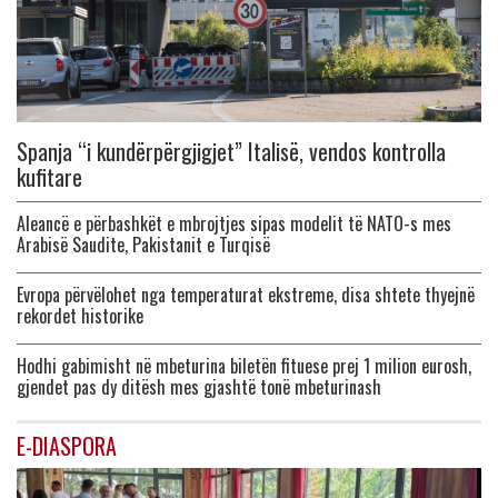
Spanja “i kundërpërgjigjet” Italisë, vendos kontrolla
kufitare
Aleancë e përbashkët e mbrojtjes sipas modelit të NATO-s mes
Arabisë Saudite, Pakistanit e Turqisë
Evropa përvëlohet nga temperaturat ekstreme, disa shtete thyejnë
rekordet historike
Hodhi gabimisht në mbeturina biletën fituese prej 1 milion eurosh,
gjendet pas dy ditësh mes gjashtë tonë mbeturinash
E-DIASPORA