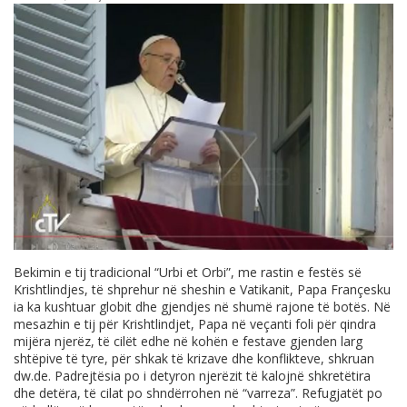
Bekimin e tij tradicional “Urbi et Orbi”, me rastin e festës së
Krishtlindjes, të shprehur në sheshin e Vatikanit, Papa Françesku
ia ka kushtuar globit dhe gjendjes në shumë rajone të botës. Në
mesazhin e tij për Krishtlindjet, Papa në veçanti foli për qindra
mijëra njerëz, të cilët edhe në kohën e festave gjenden larg
shtëpive të tyre, për shkak të krizave dhe konflikteve, shkruan
dw.de
. Padrejtësia po i detyron njerëzit të kalojnë shkretëtira
dhe detëra, të cilat po shndërrohen në “varreza”. Refugjatët po