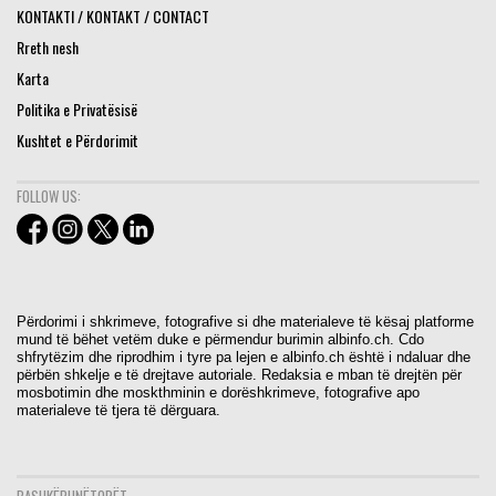
KONTAKTI / KONTAKT / CONTACT
Rreth nesh
Karta
Politika e Privatësisë
Kushtet e Përdorimit
FOLLOW US:
Përdorimi i shkrimeve, fotografive si dhe materialeve të kësaj platforme
mund të bëhet vetëm duke e përmendur burimin albinfo.ch. Cdo
shfrytëzim dhe riprodhim i tyre pa lejen e albinfo.ch është i ndaluar dhe
përbën shkelje e të drejtave autoriale. Redaksia e mban të drejtën për
mosbotimin dhe moskthminin e dorëshkrimeve, fotografive apo
materialeve të tjera të dërguara.