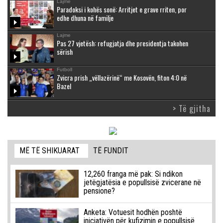
Lajme
Paradoksi i kohës sonë: Arritjet e grave rriten, por
edhe dhuna në familje
Lajme
Pas 27 vjetësh: refugjatja dhe presidentja takohen
sërish
Futboll
Zvicra prish „vëllazërinë“ me Kosovën, fiton 4:0 në
Bazel
> Të gjitha
MË TË SHIKUARAT
TË FUNDIT
12,260 franga më pak: Si ndikon
jetëgjatësia e popullsisë zvicerane në
pensione?
Anketa: Votuesit hodhën poshtë
iniciativën për kufizimin e popullsisë