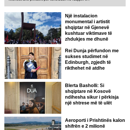
Një instalacion
monumental i artistit
shqiptar në Gjenevë
kushtuar viktimave të
zhdukjes me dhunë
Rei Dunja përfundon me
sukses studimet në
Edinburgh, zgjedh të
rikthehet në atdhe
Blerta Basholli: Si
shqiptare në Kosovë
ndihesha sikur i përkisja
një shtrese më të ulët
Aeroporti i Prishtinës kalon
shifrën e 2 milionë