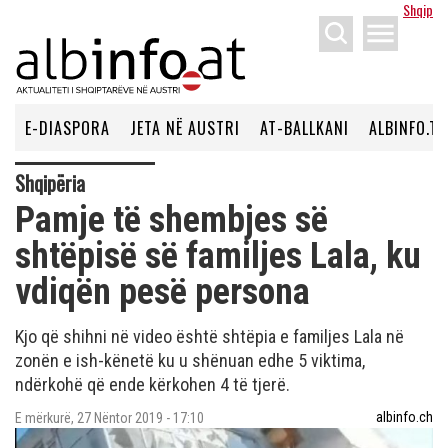
Shqip
menu
E-DIASPORA
JETA NË AUSTRI
AT-BALLKANI
ALBINFO.TV
Shqipëria
Pamje të shembjes së
shtëpisë së familjes Lala, ku
vdiqën pesë persona
Kjo që shihni në video është shtëpia e familjes Lala në
zonën e ish-kënetë ku u shënuan edhe 5 viktima,
ndërkohë që ende kërkohen 4 të tjerë.
albinfo.ch
E mërkurë, 27 Nëntor 2019 - 17:10