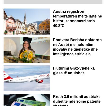
Austria regjistron
temperaturën më të lartë në
histori, termometri arrin
40.8°C
AUSTRI
Pranvera Berisha doktoron
në Austri me hulumtim
inovativ në gjenetikë dhe
inteligjencë artificiale
Fluturimi Graz-Vjenë ka
gjasa të anulohet
Rreth 3.6 milionë austriakë
duhet të ndërrojnë patentë