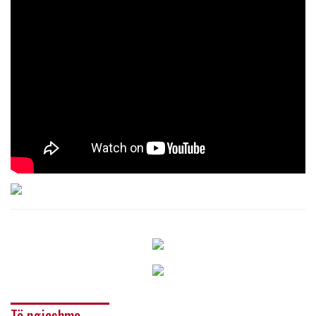
Të ngjashme