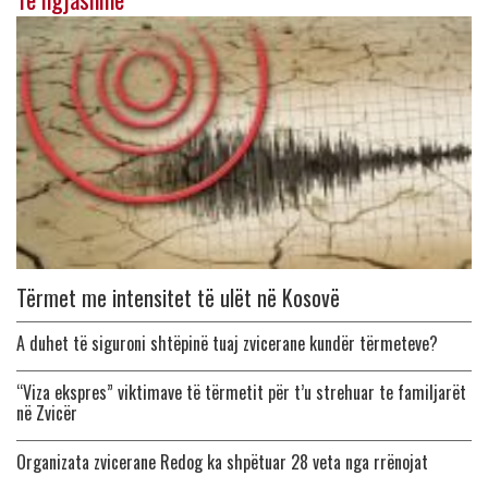
Tërmet me intensitet të ulët në Kosovë
A duhet të siguroni shtëpinë tuaj zvicerane kundër tërmeteve?
“Viza ekspres” viktimave të tërmetit për t’u strehuar te familjarët
në Zvicër
Organizata zvicerane Redog ka shpëtuar 28 veta nga rrënojat