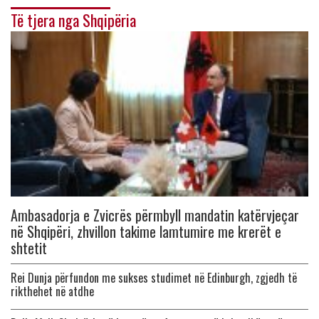
Të tjera nga Shqipëria
Ambasadorja e Zvicrës përmbyll mandatin katërvjeçar
në Shqipëri, zhvillon takime lamtumire me krerët e
shtetit
Rei Dunja përfundon me sukses studimet në Edinburgh, zgjedh të
rikthehet në atdhe