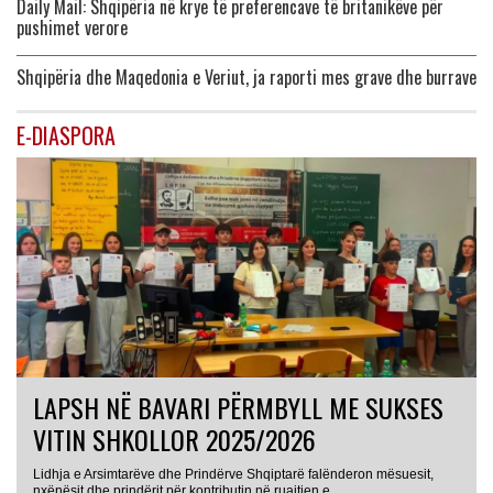
Daily Mail: Shqipëria në krye të preferencave të britanikëve për
pushimet verore
Shqipëria dhe Maqedonia e Veriut, ja raporti mes grave dhe burrave
E-DIASPORA
LAPSH NË BAVARI PËRMBYLL ME SUKSES
VITIN SHKOLLOR 2025/2026
Lidhja e Arsimtarëve dhe Prindërve Shqiptarë falënderon mësuesit,
nxënësit dhe prindërit për kontributin në ruajtjen e...