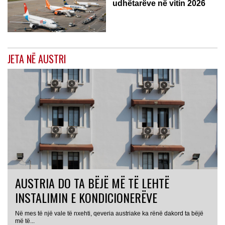
udhëtarëve në vitin 2026
JETA NË AUSTRI
AUSTRIA DO TA BËJË MË TË LEHTË
INSTALIMIN E KONDICIONERËVE
Në mes të një vale të nxehti, qeveria austriake ka rënë dakord ta bëjë
më të...