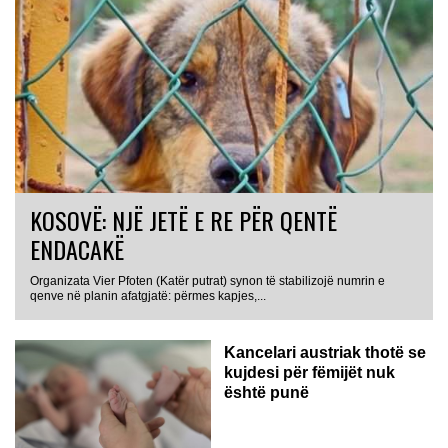
KOSOVË: NJË JETË E RE PËR QENTË
ENDACAKË
Organizata Vier Pfoten (Katër putrat) synon të stabilizojë numrin e
qenve në planin afatgjatë: përmes kapjes,...
Kancelari austriak thotë se
kujdesi për fëmijët nuk
është punë