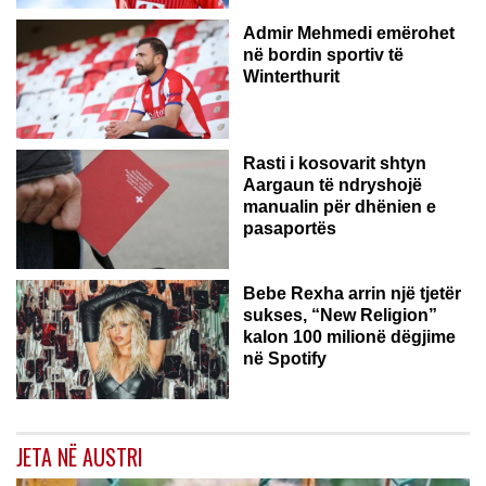
Admir Mehmedi emërohet
në bordin sportiv të
Winterthurit
Rasti i kosovarit shtyn
Aargaun të ndryshojë
manualin për dhënien e
pasaportës
Bebe Rexha arrin një tjetër
sukses, “New Religion”
kalon 100 milionë dëgjime
në Spotify
JETA NË AUSTRI