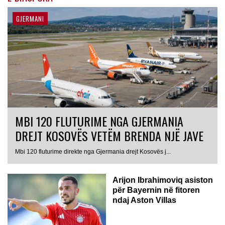
GJERMANI
MBI 120 FLUTURIME NGA GJERMANIA
DREJT KOSOVËS VETËM BRENDA NJË JAVE
Mbi 120 fluturime direkte nga Gjermania drejt Kosovës j...
Arijon Ibrahimoviq asiston
për Bayernin në fitoren
ndaj Aston Villas
ZVICËR