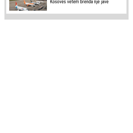
Kosovës vetëm brenda një jave