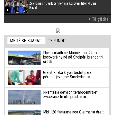
Zvicra prish „vëllazërinë“ me Kosovën, fiton 4:0 në
Bazel
> Të gjitha
MË TË SHIKUARAT
TË FUNDIT
Fluks i madh në Morinë, mbi 24 mijë
kosovarë hyjnë në Shqipëri brenda tri
orësh
Granit Xhaka kryen testet para
përgatitjeve me Sunderlandin
Nxehtësia detyron termocentralet
zvicerane të ulin prodhimin
Mbi 120 fluturime nga Gjermania drejt