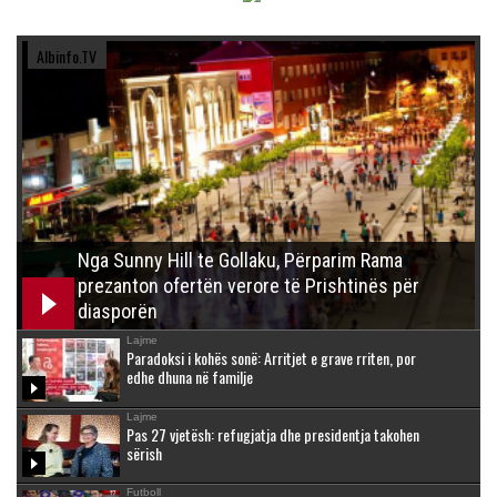
Albinfo.TV
Nga Sunny Hill te Gollaku, Përparim Rama
prezanton ofertën verore të Prishtinës për
diasporën
Lajme
Paradoksi i kohës sonë: Arritjet e grave rriten, por
edhe dhuna në familje
Lajme
Pas 27 vjetësh: refugjatja dhe presidentja takohen
sërish
Futboll