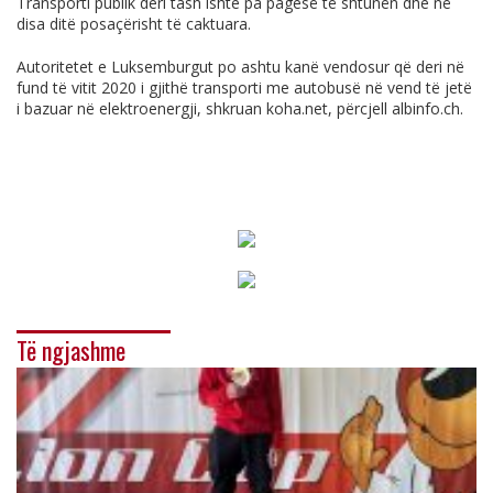
Transporti publik deri tash ishte pa pagesë të shtunën dhe në
disa ditë posaçërisht të caktuara.
Autoritetet e Luksemburgut po ashtu kanë vendosur që deri në
fund të vitit 2020 i gjithë transporti me autobusë në vend të jetë
i bazuar në elektroenergji, shkruan
koha.net
, përcjell
albinfo.ch
.
Të ngjashme