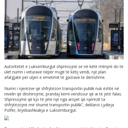
Autoritetet e Luksemburgut shpresojnë se në këtë mënyrë do të
ulet numri i veturave nëpër rrugë të këtij vendi, një plan
afatgjatë për uljen e emetimit të gazrave të dëmshme.
Numri i njerëzve që shfrytëzon transportin publik nuk është në
nivelin që dëshirojmë, prandaj kemi vendosur që ai të jetë falas.
Shpresojmë që kjo të jetë një nga arsyet që njerëzit ta
shfrytëzojnë më shumë transportin publik”, deklaroi Lydieja
Polfer, kryebashkiakja e Luksemburgut.