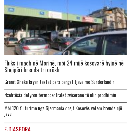
Fluks i madh në Morinë, mbi 24 mijë kosovarë hyjnë në
Shqipëri brenda tri orësh
Granit Xhaka kryen testet para përgatitjeve me Sunderlandin
Nxehtësia detyron termocentralet zvicerane të ulin prodhimin
Mbi 120 fluturime nga Gjermania drejt Kosovës vetëm brenda një
jave
E-DIASPORA