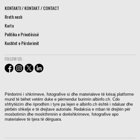
KONTAKTI / KONTAKT / CONTACT
Rreth nesh
Karta
Politika e Privatësisë
Kushtet e Përdorimit
FOLLOW US:
Përdorimi i shkrimeve, fotografive si dhe materialeve të kësaj platforme
mund të bëhet vetëm duke e përmendur burimin albinfo.ch. Cdo
shfrytëzim dhe riprodhim i tyre pa lejen e albinfo.ch është i ndaluar dhe
përbën shkelje e të drejtave autoriale. Redaksia e mban të drejtën për
mosbotimin dhe moskthminin e dorëshkrimeve, fotografive apo
materialeve të tjera të dërguara.