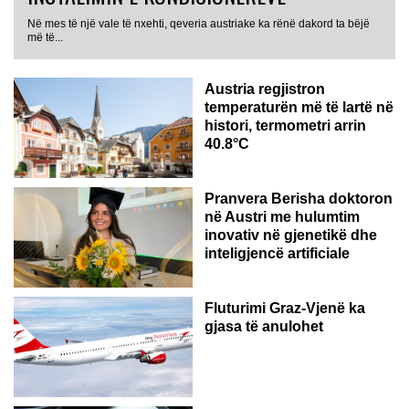
Në mes të një vale të nxehti, qeveria austriake ka rënë dakord ta bëjë
më të...
Austria regjistron
temperaturën më të lartë në
histori, termometri arrin
40.8°C
AUSTRI
Pranvera Berisha doktoron
në Austri me hulumtim
inovativ në gjenetikë dhe
inteligjencë artificiale
Fluturimi Graz-Vjenë ka
gjasa të anulohet