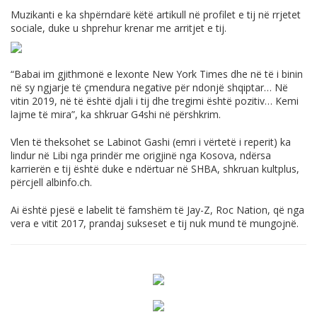
Muzikanti e ka shpërndarë këtë artikull në profilet e tij në rrjetet
sociale, duke u shprehur krenar me arritjet e tij.
“Babai im gjithmonë e lexonte New York Times dhe në të i binin
në sy ngjarje të çmendura negative për ndonjë shqiptar… Në
vitin 2019, në të është djali i tij dhe tregimi është pozitiv… Kemi
lajme të mira”, ka shkruar G4shi në përshkrim.
Vlen të theksohet se Labinot Gashi (emri i vërtetë i reperit) ka
lindur në Libi nga prindër me origjinë nga Kosova, ndërsa
karrierën e tij është duke e ndërtuar në SHBA, shkruan kultplus,
përcjell
albinfo.ch
.
Ai është pjesë e labelit të famshëm të Jay-Z, Roc Nation, që nga
vera e vitit 2017, prandaj sukseset e tij nuk mund të mungojnë.