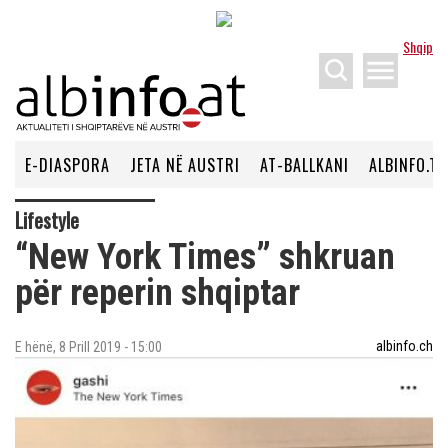
Shqip
menu
E-DIASPORA
JETA NË AUSTRI
AT-BALLKANI
ALBINFO.TV
Lifestyle
“New York Times” shkruan
për reperin shqiptar
albinfo.ch
E hënë, 8 Prill 2019 - 15:00