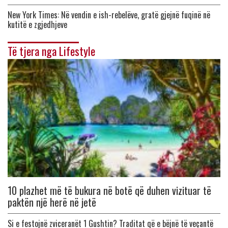
New York Times: Në vendin e ish-rebelëve, gratë gjejnë fuqinë në
kutitë e zgjedhjeve
Të tjera nga Lifestyle
10 plazhet më të bukura në botë që duhen vizituar të
paktën një herë në jetë
Si e festojnë zviceranët 1 Gushtin? Traditat që e bëjnë të veçantë