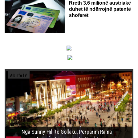
Rreth 3.6 milionë austriakë
duhet të ndërrojnë patentë
shoferët
Albinfo.TV
Nga Sunny Hill te Gollaku, Përparim Rama