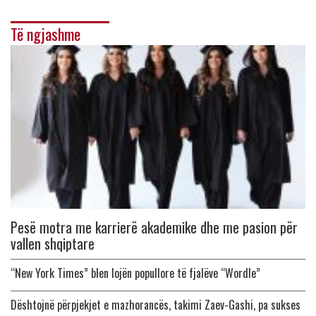
Të ngjashme
Pesë motra me karrierë akademike dhe me pasion për
vallen shqiptare
“New York Times” blen lojën popullore të fjalëve “Wordle”
Dështojnë përpjekjet e mazhorancës, takimi Zaev-Gashi, pa sukses