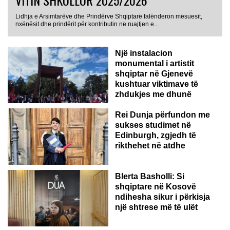
VITIN SHKOLLOR 2025/2026
Lidhja e Arsimtarëve dhe Prindërve Shqiptarë falënderon mësuesit,
nxënësit dhe prindërit për kontributin në ruajtjen e...
Një instalacion
monumental i artistit
shqiptar në Gjenevë
kushtuar viktimave të
zhdukjes me dhunë
Rei Dunja përfundon me
sukses studimet në
Edinburgh, zgjedh të
rikthehet në atdhe
Blerta Basholli: Si
shqiptare në Kosovë
ndihesha sikur i përkisja
një shtrese më të ulët