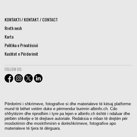
KONTAKTI / KONTAKT / CONTACT
Rreth nesh
Karta
Politika e Privatësisë
Kushtet e Përdorimit
FOLLOW US:
Përdorimi i shkrimeve, fotografive si dhe materialeve të kësaj platforme
mund të bëhet vetëm duke e përmendur burimin albinfo.ch. Cdo
shfrytëzim dhe riprodhim i tyre pa lejen e albinfo.ch është i ndaluar dhe
përbën shkelje e të drejtave autoriale. Redaksia e mban të drejtën për
mosbotimin dhe moskthminin e dorëshkrimeve, fotografive apo
materialeve të tjera të dërguara.