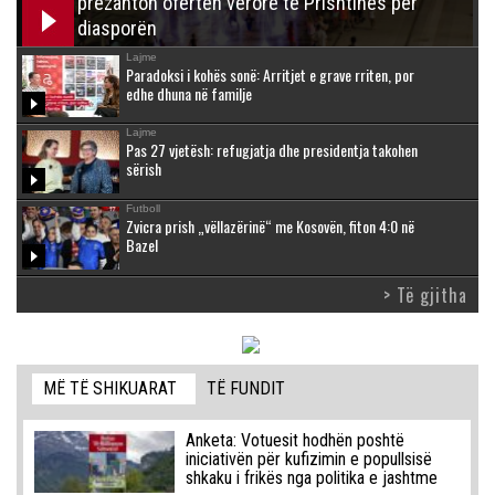
prezanton ofertën verore të Prishtinës për
diasporën
Lajme
Paradoksi i kohës sonë: Arritjet e grave rriten, por
edhe dhuna në familje
Lajme
Pas 27 vjetësh: refugjatja dhe presidentja takohen
sërish
Futboll
Zvicra prish „vëllazërinë“ me Kosovën, fiton 4:0 në
Bazel
> Të gjitha
MË TË SHIKUARAT
TË FUNDIT
Anketa: Votuesit hodhën poshtë
iniciativën për kufizimin e popullsisë
shkaku i frikës nga politika e jashtme