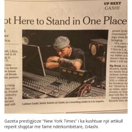
Gazeta prestigjioze “New York Times” i ka kushtuar një artikull
reperit shqiptar me famë ndërkombëtare, G4ashi.