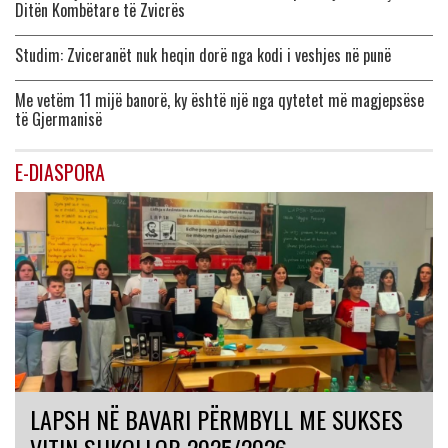
Ditën Kombëtare të Zvicrës
Studim: Zviceranët nuk heqin dorë nga kodi i veshjes në punë
Me vetëm 11 mijë banorë, ky është një nga qytetet më magjepsëse
të Gjermanisë
E-DIASPORA
LAPSH NË BAVARI PËRMBYLL ME SUKSES