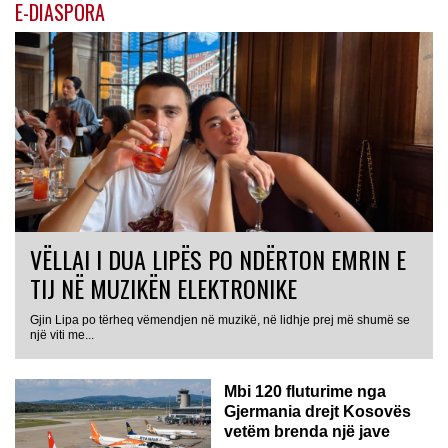
E-DIASPORA
VËLLAI I DUA LIPËS PO NDËRTON EMRIN E
TIJ NË MUZIKËN ELEKTRONIKE
Gjin Lipa po tërheq vëmendjen në muzikë, në lidhje prej më shumë se
GJERMANI
një viti me...
Mbi 120 fluturime nga
Gjermania drejt Kosovës
vetëm brenda një jave