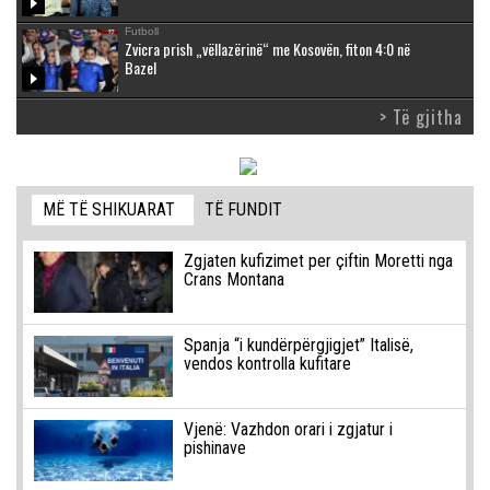
Futboll
Zvicra prish „vëllazërinë“ me Kosovën, fiton 4:0 në
Bazel
> Të gjitha
MË TË SHIKUARAT
TË FUNDIT
Zgjaten kufizimet per çiftin Moretti nga
Crans Montana
Spanja “i kundërpërgjigjet” Italisë,
vendos kontrolla kufitare
Vjenë: Vazhdon orari i zgjatur i
pishinave