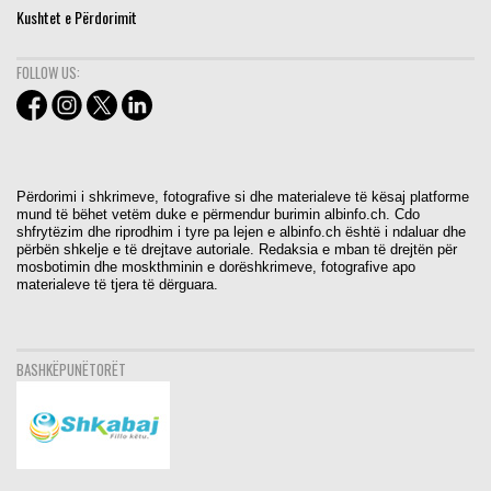
Kushtet e Përdorimit
FOLLOW US:
Përdorimi i shkrimeve, fotografive si dhe materialeve të kësaj platforme
mund të bëhet vetëm duke e përmendur burimin albinfo.ch. Cdo
shfrytëzim dhe riprodhim i tyre pa lejen e albinfo.ch është i ndaluar dhe
përbën shkelje e të drejtave autoriale. Redaksia e mban të drejtën për
mosbotimin dhe moskthminin e dorëshkrimeve, fotografive apo
materialeve të tjera të dërguara.
BASHKËPUNËTORËT