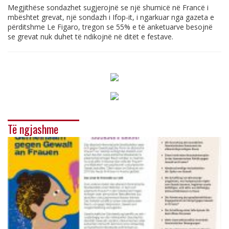
Megjithëse sondazhet sugjerojnë se një shumicë në Francë i
mbështet grevat, një sondazh i Ifop-it, i ngarkuar nga gazeta e
përditshme Le Figaro, tregon se 55% e të anketuarve besojnë
se grevat nuk duhet të ndikojnë në ditët e festave.
Të ngjashme