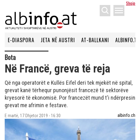
Shqip
menu
E-DIASPORA
JETA NË AUSTRI
AT-BALLKANI
ALBINFO.TV
Bota
Në Francë, greva të reja
Që nga operatorët e Kullës Eifel deri tek mjekët në spital,
grevat kanë tërhequr punonjësit francezë të sektorëve
kryesorë të ekonomisë. Por francezët mund t'i ndërpresin
grevat me afrimin e festave.
albinfo.ch
E martë, 17 Dhjetor 2019 - 16:30