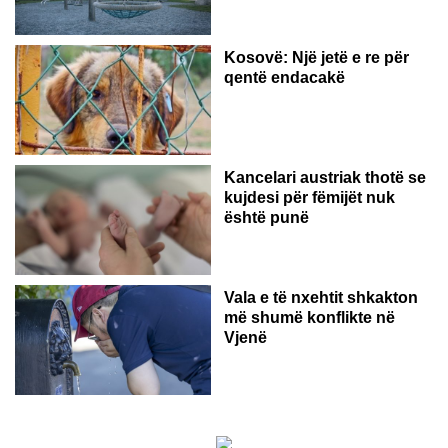
Kosovë: Një jetë e re për
qentë endacakë
Kancelari austriak thotë se
kujdesi për fëmijët nuk
është punë
Vala e të nxehtit shkakton
më shumë konflikte në
Vjenë