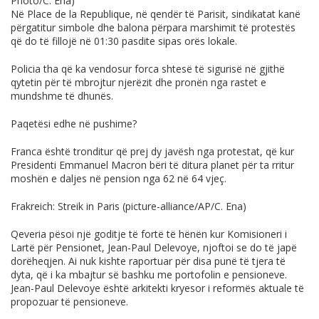
Photo/C. Ena)
Në Place de la Republique, në qendër të Parisit, sindikatat kanë
përgatitur simbole dhe balona përpara marshimit të protestës
që do të fillojë në 01:30 pasdite sipas orës lokale.
Policia tha që ka vendosur forca shtesë të sigurisë në gjithë
qytetin për të mbrojtur njerëzit dhe pronën nga rastet e
mundshme të dhunës.
Paqetësi edhe në pushime?
Franca është tronditur që prej dy javësh nga protestat, që kur
Presidenti Emmanuel Macron bëri të ditura planet për ta rritur
moshën e daljes në pension nga 62 në 64 vjeç.
Frakreich: Streik in Paris (picture-alliance/AP/C. Ena)
Qeveria pësoi një goditje të fortë të hënën kur Komisioneri i
Lartë për Pensionet, Jean-Paul Delevoye, njoftoi se do të japë
dorëheqjen. Ai nuk kishte raportuar për disa punë të tjera të
dyta, që i ka mbajtur së bashku me portofolin e pensioneve.
Jean-Paul Delevoye është arkitekti kryesor i reformës aktuale të
propozuar të pensioneve.