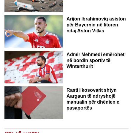
Arijon Ibrahimoviq asiston
për Bayernin në fitoren
ndaj Aston Villas
ZVICËR
Admir Mehmedi emërohet
në bordin sportiv të
Winterthurit
Rasti i kosovarit shtyn
Aargaun të ndryshojë
manualin për dhënien e
pasaportës