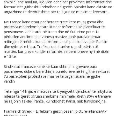
shkollë janë anuluar, kjo vlen edhe për provimet. Infermieret dhe
farmacistët gjithashtu ndodhen në grevë. Spitalet kanë aktivizuar
angazhime të detyrueshme për të siguruar mjekimet kryesore.
Në Francë kanë nisur për herë të tretë këtë muaj greva dhe
protesta mbarëkombëtare kundër reformës së planifikuar të
pensioneve. Udhëtarët në trena dhe në fluturime pritet të
përballen anulime dhe vonesa masive. Janë paralajmëruar
mitingje të mëdha kundër reformës së pensioneve për Parisin
dhe qytetet e tjera. Trafiku i udhëtarëve u godit sërish të
martën, kur greva kundër reformës së pensioneve hyri në ditën
e 13-të.
Sindikatat franceze kanë kërkuar shtimin e grevave para
pushimeve, duke u bërë thirrje punëtorëve në të gjithë sektorët
t’u bashkohen protestave masive të organizuara në gjithë
vendin.
Tetë nga 14 linjat e metrosë të kryeqytetit qëndruan të mbyllura,
ndërsa të tjerët ofruan shërbime minimale. Rreth 80% e trenave
në rajonin Ile-de-France, ku ndodhet Parisi, nuk funksionojnë.
Frankreich Streik – Eiffelturm geschlossen (picture-alliance/AP