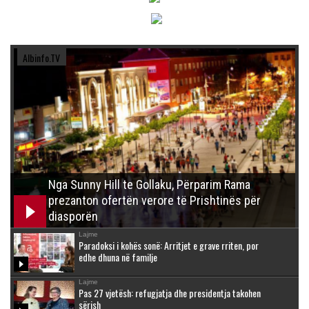
Albinfo.TV
Nga Sunny Hill te Gollaku, Përparim Rama
prezanton ofertën verore të Prishtinës për
diasporën
Lajme
Paradoksi i kohës sonë: Arritjet e grave rriten, por
edhe dhuna në familje
Lajme
Pas 27 vjetësh: refugjatja dhe presidentja takohen
sërish