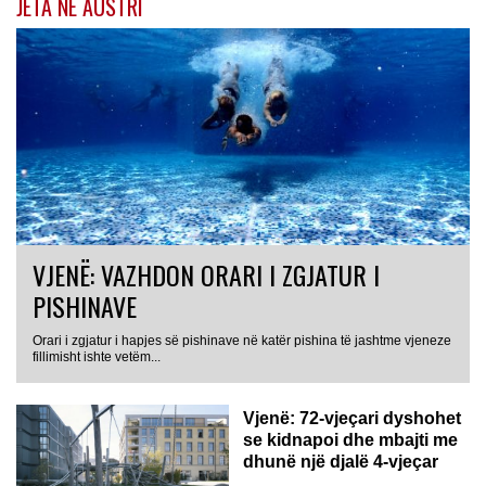
JETA NË AUSTRI
VJENË: VAZHDON ORARI I ZGJATUR I
PISHINAVE
Orari i zgjatur i hapjes së pishinave në katër pishina të jashtme vjeneze
fillimisht ishte vetëm...
Vjenë: 72-vjeçari dyshohet
se kidnapoi dhe mbajti me
dhunë një djalë 4-vjeçar