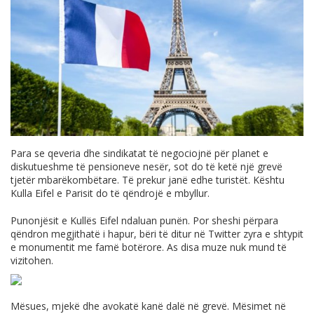
Para se qeveria dhe sindikatat të negociojnë për planet e
diskutueshme të pensioneve nesër, sot do të ketë një grevë
tjetër mbarëkombëtare. Të prekur janë edhe turistët. Kështu
Kulla Eifel e Parisit do të qëndrojë e mbyllur.
Punonjësit e Kullës Eifel ndaluan punën. Por sheshi përpara
qëndron megjithatë i hapur, bëri të ditur në Twitter zyra e shtypit
e monumentit me famë botërore. As disa muze nuk mund të
vizitohen.
Mësues, mjekë dhe avokatë kanë dalë në grevë. Mësimet në