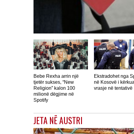
Bebe Rexha arrin një
Ekstradohet nga S
tjetër sukses, “New
në Kosovë i kërkua
Religion” kalon 100
vrasje në tentativë
milionë dëgjime në
Spotify
JETA NË AUSTRI