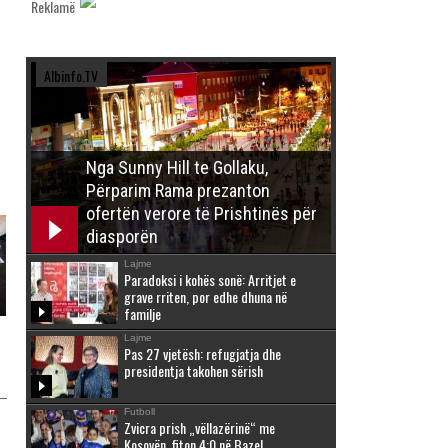
Reklamë
Albinfo.TV
Nga Sunny Hill te Gollaku,
Përparim Rama prezanton
ofertën verore të Prishtinës për
diasporën
Lajme
Paradoksi i kohës sonë: Arritjet e
grave rriten, por edhe dhuna në
familje
Lajme
Pas 27 vjetësh: refugjatja dhe
presidentja takohen sërish
Futboll
Zvicra prish „vëllazërinë“ me
Kosovën, fiton 4:0 në Bazel