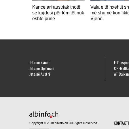
Kancelari austriak thotë
Vala e të nxehtit s
se kujdesi për fëmijët nuk
më shumë konflikt
është punë
Vjenë
Jeta në Zvicër
E-Diaspor
Jeta në Gjermani
CH-Ballka
Jeta në Austri
AT Balkan
KONTAKTI
Copyright © 2018 albinfo.ch. All Rights Reserved.