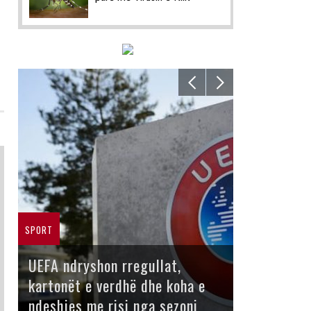
SPORT
UEFA ndryshon rregullat,
kartonët e verdhë dhe koha e
ndeshjes me risi nga sezoni