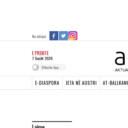
Na ndiqni:
E PREMTE
7 Gusht 2026
Shkarko App..
E-DIASPORA
JETA NË AUSTRI
AT-BALLKAN
Lajme