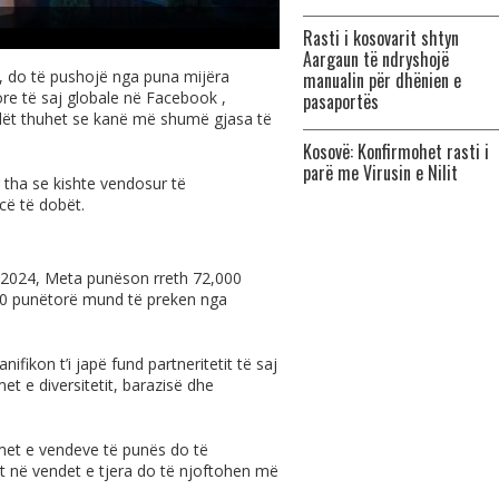
Rasti i kosovarit shtyn
Aargaun të ndryshojë
, do të pushojë nga puna mijëra
manualin për dhënien e
re të saj globale në Facebook ,
pasaportës
ët thuhet se kanë më shumë gjasa të
Kosovë: Konfirmohet rasti i
parë me Virusin e Nilit
 tha se kishte vendosur të
cë të dobët.
rit 2024, Meta punëson rreth 72,000
600 punëtorë mund të preken nga
nifikon t’i japë fund partneritetit të saj
et e diversitetit, barazisë dhe
met e vendeve të punës do të
t në vendet e tjera do të njoftohen më