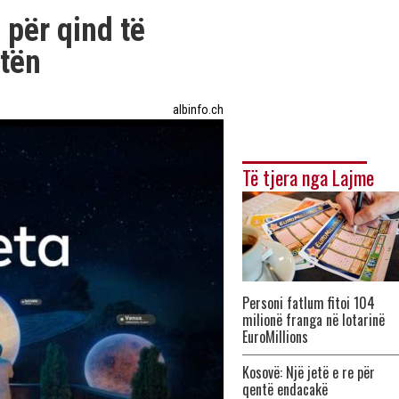
 për qind të
otën
albinfo.ch
Të tjera nga Lajme
Personi fatlum fitoi 104
milionë franga në lotarinë
EuroMillions
Kosovë: Një jetë e re për
qentë endacakë