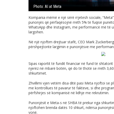
Photo: AI at Meta
Kompania mëmë e një sërë rrjetesh sociale, “Meta”
punonjës që përfaqësojnë rreth 5% të fuqisë punëto
WhatsApp dhe Instagram, me performancë më të ul
largohen.
Në një njoftim drejtuar stafit, CEO Mark Zuckerberg
përshpejtonte largimin e punonjësve me performan
Sipas raportit të fundit financiar në fund të shtato
njerëz në mbarë botën, që do të thotë se rreth 3,
shkurtimet.
Zhvillimi vjen vetëm disa ditë pasi Meta njoftoi se pla
me kontrollues të pavarur të fakteve, si dhe program
përfshirjes së kompanisë në lidhje me rekrutimin.
Punonjësit e Meta-s në SHBA të prekur nga shkurti
njoftohen brenda datës 10 shkurt, ndërsa punonjësi
vonë.