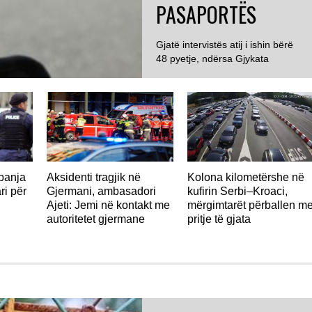
PASAPORTËS
Gjatë intervistës atij i ishin bërë
48 pyetje, ndërsa Gjykata
GJERMANI
Administrative e Aargaut
konstatoi se 23...
panja
Aksidenti tragjik në
Kolona kilometërshe në
ri për
Gjermani, ambasadori
kufirin Serbi–Kroaci,
Ajeti: Jemi në kontakt me
mërgimtarët përballen m
autoritetet gjermane
pritje të gjata