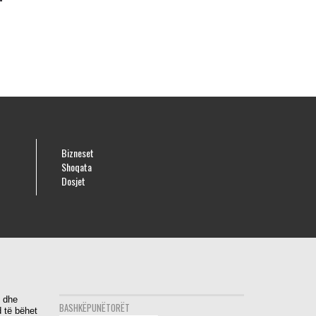
Bizneset
Shoqata
Dosjet
i dhe
BASHKËPUNËTORËT
 të bëhet