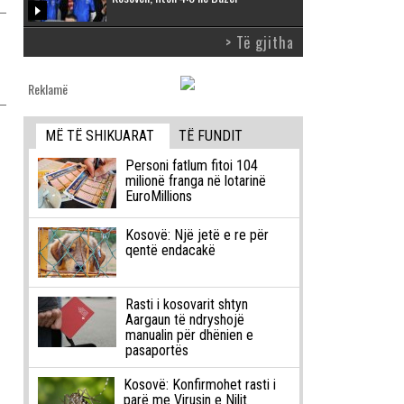
> Të gjitha
Reklamë
MË TË SHIKUARAT
TË FUNDIT
Personi fatlum fitoi 104
milionë franga në lotarinë
EuroMillions
Kosovë: Një jetë e re për
qentë endacakë
Rasti i kosovarit shtyn
Aargaun të ndryshojë
manualin për dhënien e
pasaportës
Kosovë: Konfirmohet rasti i
parë me Virusin e Nilit