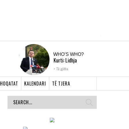
WHO’S WHO?
Kurti: Lidhja
Shqiptare e Prizrenit,
Të gjitha
nyja që bashkoi �...
HOQATAT
KALENDARI
TË TJERA