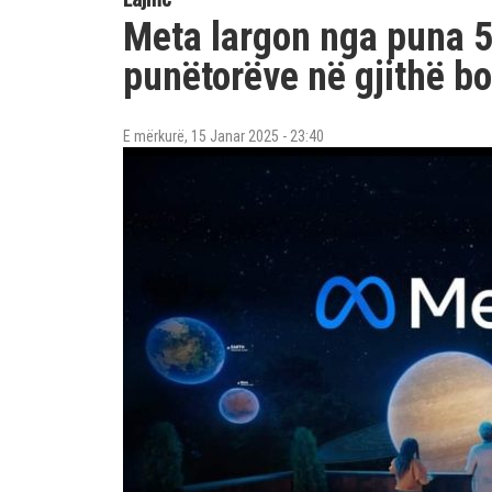
Meta largon nga puna 5
punëtorëve në gjithë b
E mërkurë, 15 Janar 2025 - 23:40