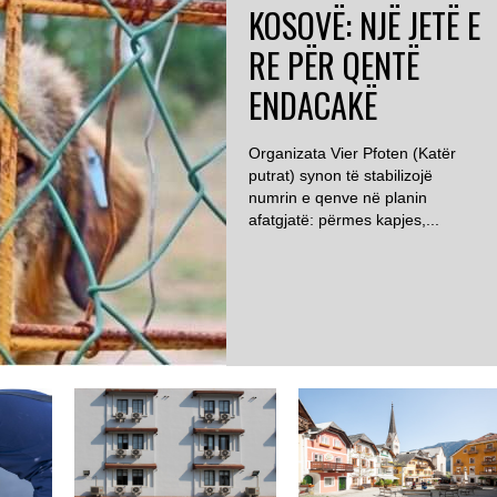
KOSOVË: NJË JETË E
RE PËR QENTË
ENDACAKË
Organizata Vier Pfoten (Katër
putrat) synon të stabilizojë
numrin e qenve në planin
afatgjatë: përmes kapjes,...