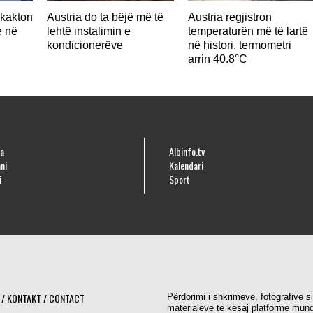
hkakton
Austria do ta bëjë më të
Austria regjistron
e në
lehtë instalimin e
temperaturën më të lartë
kondicionerëve
në histori, termometri
arrin 40.8°C
a
Albinfo.tv
ni
Kalendari
i
Sport
 / KONTAKT / CONTACT
Përdorimi i shkrimeve, fotografive s
materialeve të kësaj platforme mund