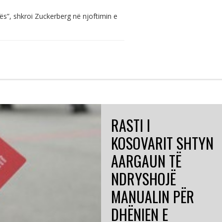
ës”, shkroi Zuckerberg në njoftimin e
RASTI I
KOSOVARIT SHTYN
AARGAUN TË
NDRYSHOJË
MANUALIN PËR
DHËNIEN E