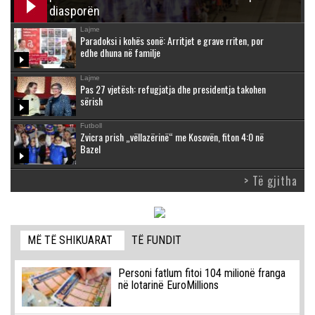
diasporën
Lajme
Paradoksi i kohës sonë: Arritjet e grave rriten, por
edhe dhuna në familje
Lajme
Pas 27 vjetësh: refugjatja dhe presidentja takohen
sërish
Futboll
Zvicra prish „vëllazërinë“ me Kosovën, fiton 4:0 në
Bazel
> Të gjitha
MË TË SHIKUARAT
TË FUNDIT
Personi fatlum fitoi 104 milionë franga
në lotarinë EuroMillions