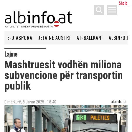
Shqip
menu
E-DIASPORA
JETA NË AUSTRI
AT-BALLKANI
ALBINFO.TV
Lajme
Mashtruesit vodhën miliona
subvencione për transportin
publik
albinfo.ch
E mërkurë, 8 Janar 2025 - 18:40