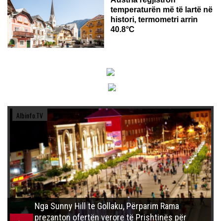
temperaturën më të lartë në
histori, termometri arrin
40.8°C
Albinfo.TV
Nga Sunny Hill te Gollaku, Përparim Rama
prezanton ofertën verore të Prishtinës për