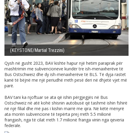
(KEYSTONE/Martial Trezzini)
Qysh në gusht 2023, BAV kishte hapur një hetim paraprak për
mashtrimin me subvencioneve kundër tre ish-menaxherëve të
Bus Ostschweiz dhe dy ish-menaxherëve të BLS. Të dyja rastet
kanë të bëjnë me një periudhë rreth pesë deri në dhjetë vjet më
parë.
BAV tani ka njoftuar se ata që ishin përgjegjës në Bus
Ostschweiz në atë kohë shisnin autobusë që tashmë ishin fshirë
në një filial dhe më pas i kishin marrë me qira. Në këtë mënyrë
ata morën subvencione të tepërta prej rreth 5.5 milionë
frangash, nga të cilat rreth 1.7 milionë franga vinin nga qeveria
federale.