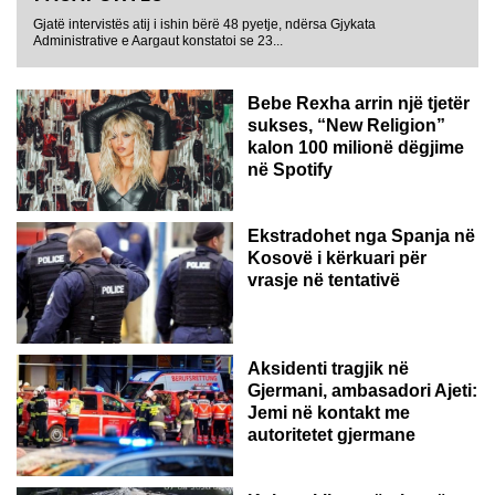
Gjatë intervistës atij i ishin bërë 48 pyetje, ndërsa Gjykata
Administrative e Aargaut konstatoi se 23...
Bebe Rexha arrin një tjetër
sukses, “New Religion”
kalon 100 milionë dëgjime
në Spotify
Ekstradohet nga Spanja në
Kosovë i kërkuari për
vrasje në tentativë
GJERMANI
Aksidenti tragjik në
Gjermani, ambasadori Ajeti:
Jemi në kontakt me
autoritetet gjermane