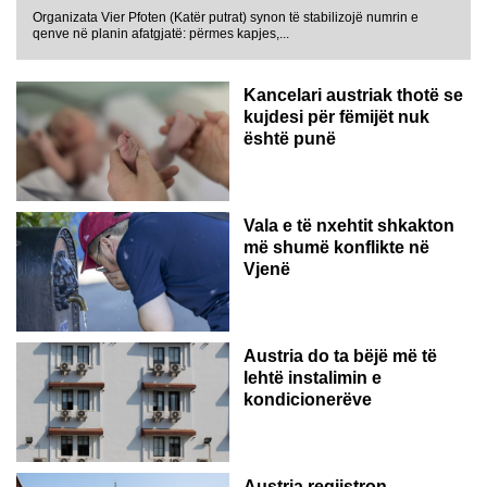
Organizata Vier Pfoten (Katër putrat) synon të stabilizojë numrin e
qenve në planin afatgjatë: përmes kapjes,...
Kancelari austriak thotë se
kujdesi për fëmijët nuk
është punë
Vala e të nxehtit shkakton
më shumë konflikte në
Vjenë
Austria do ta bëjë më të
lehtë instalimin e
kondicionerëve
Austria regjistron