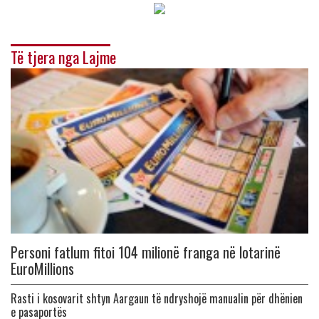
Të tjera nga Lajme
Personi fatlum fitoi 104 milionë franga në lotarinë
EuroMillions
Rasti i kosovarit shtyn Aargaun të ndryshojë manualin për dhënien
e pasaportës