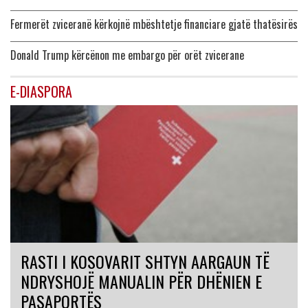
Fermerët zviceranë kërkojnë mbështetje financiare gjatë thatësirës
Donald Trump kërcënon me embargo për orët zvicerane
E-DIASPORA
RASTI I KOSOVARIT SHTYN AARGAUN TË
NDRYSHOJË MANUALIN PËR DHËNIEN E
PASAPORTËS