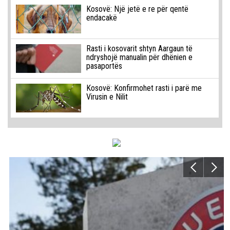
Kosovë: Një jetë e re për qentë
endacakë
Rasti i kosovarit shtyn Aargaun të
ndryshojë manualin për dhënien e
pasaportës
Kosovë: Konfirmohet rasti i parë me
Virusin e Nilit