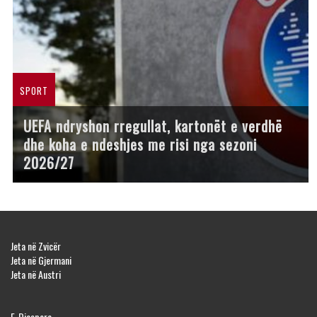
SPORT
UEFA ndryshon rregullat, kartonët e verdhë
dhe koha e ndeshjes me risi nga sezoni
2026/27
Jeta në Zvicër
Jeta në Gjermani
Jeta në Austri
E-Diaspora