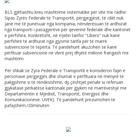
BLS gjithashtu kreu mashtrime sistematike për vite me radhë:
Sipas Zyrës Federale të Transportit, përgjegjësit, të cilët nuk
janë më të punësuar nga kompania, nënvlerësuan të ardhurat
nga transporti i pasagjerëve për qeverinë federale dhe kantonet
e përfshira. Konkretisht, në rrjetin tarifor “Libero” nuk kanë
përfshirë të ardhurat nga gjysmë tarifa për të marrë
subvencione të tepërta. Të pandehurit akuzohen se kanë
përfituar subvencione në vlerë prej dhjetë milionë frangash me
mashtrim.
Për shkak se Zyra Federale e Transportit e konsideron fajin e
personave përgjegjës dhe shumat e përfituara në mënyrë të
paligjshme si të rëndësishme, dy çështjet penale iu referuan
gjykatave përkatëse kantonale për gjykim në marrëveshje me
Departamentin e Mjedisit, Transportit, Energjisë dhe
Komunikacioneve. UVEK). Të pandehurit prezumohen të
pafajshëm./20minuten