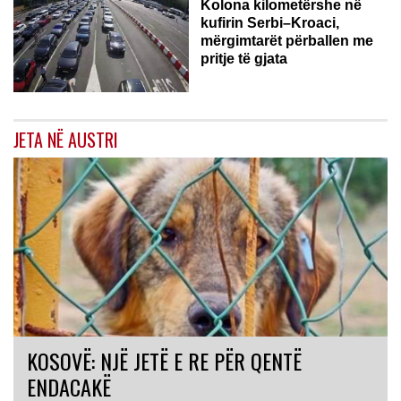
Kolona kilometërshe në
kufirin Serbi–Kroaci,
mërgimtarët përballen me
pritje të gjata
JETA NË AUSTRI
KOSOVË: NJË JETË E RE PËR QENTË
ENDACAKË