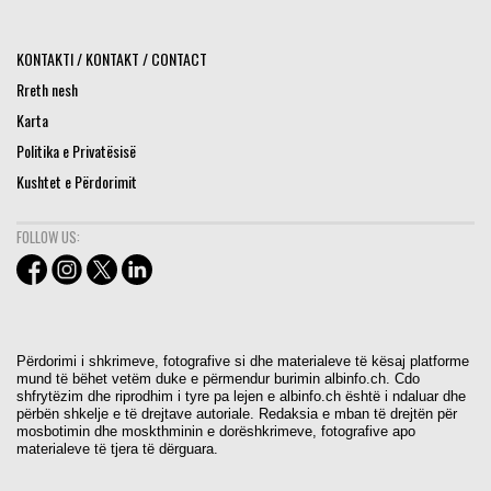
KONTAKTI / KONTAKT / CONTACT
Rreth nesh
Karta
Politika e Privatësisë
Kushtet e Përdorimit
FOLLOW US:
Përdorimi i shkrimeve, fotografive si dhe materialeve të kësaj platforme
mund të bëhet vetëm duke e përmendur burimin albinfo.ch. Cdo
shfrytëzim dhe riprodhim i tyre pa lejen e albinfo.ch është i ndaluar dhe
përbën shkelje e të drejtave autoriale. Redaksia e mban të drejtën për
mosbotimin dhe moskthminin e dorëshkrimeve, fotografive apo
materialeve të tjera të dërguara.