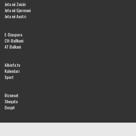
Jeta në Zvicër
Jeta në Gjermani
Jeta në Austri
E-Diaspora
CH-Ballkani
AT Balkani
Albinfo.tv
Kalendari
Sport
Bizneset
Shoqata
Dosjet