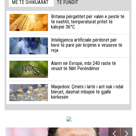
MË TË SHIKUARAT
TË FUNDIT
Britania përgatitet për valën e pestë të
të nxehtit, temperaturat pritet të
kalojnë 36°C
Inteligjenca artificiale përdoret për
herë të parë për krijimin e viruseve të
reja
Alarm në Evropë, mbi 240 raste të
virusit të Nilit Perëndimor
Maqedoni: Çmimi i lartë i arit nuk i ndal
blerjet, dasmat mbajnë të gjallë
kërkesën