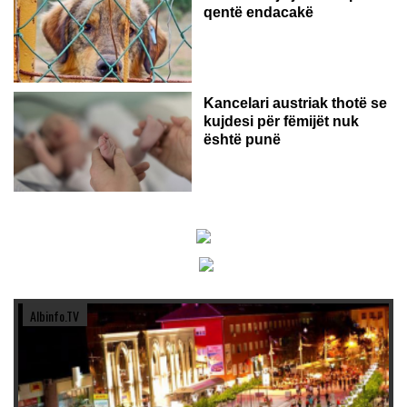
qentë endacakë
Kancelari austriak thotë se
kujdesi për fëmijët nuk
është punë
Albinfo.TV