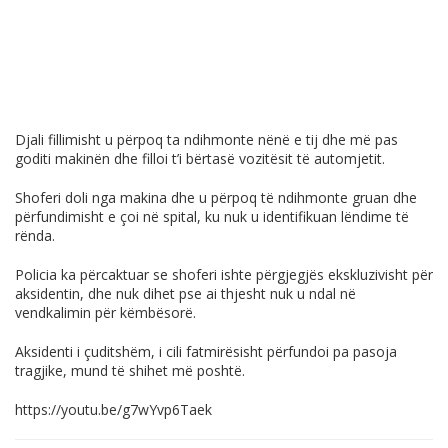
Djali fillimisht u përpoq ta ndihmonte nënë e tij dhe më pas
goditi makinën dhe filloi t’i bërtasë vozitësit të automjetit.
Shoferi doli nga makina dhe u përpoq të ndihmonte gruan dhe
përfundimisht e çoi në spital, ku nuk u identifikuan lëndime të
rënda.
Policia ka përcaktuar se shoferi ishte përgjegjës ekskluzivisht për
aksidentin, dhe nuk dihet pse ai thjesht nuk u ndal në
vendkalimin për këmbësorë.
Aksidenti i çuditshëm, i cili fatmirësisht përfundoi pa pasoja
tragjike, mund të shihet më poshtë.
https://youtu.be/g7wYvp6Taek