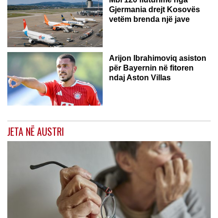
Gjermania drejt Kosovës
vetëm brenda një jave
Arijon Ibrahimoviq asiston
për Bayernin në fitoren
ndaj Aston Villas
JETA NË AUSTRI