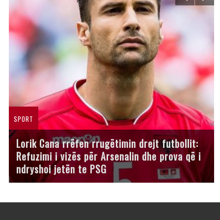
SPORT
Lorik Cana rrëfen rrugëtimin drejt futbollit:
Refuzimi i vizës për Arsenalin dhe prova që i
ndryshoi jetën te PSG