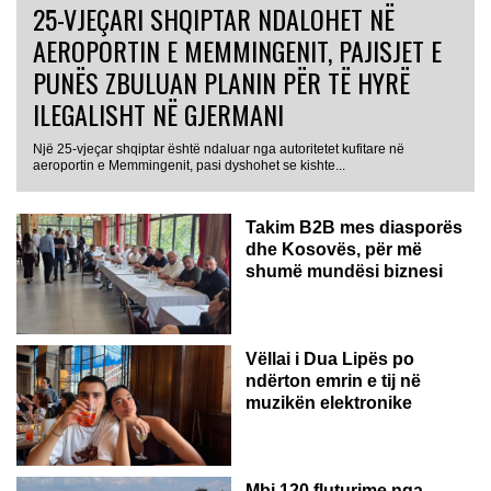
25-VJEÇARI SHQIPTAR NDALOHET NË
AEROPORTIN E MEMMINGENIT, PAJISJET E
PUNËS ZBULUAN PLANIN PËR TË HYRË
ILEGALISHT NË GJERMANI
Një 25-vjeçar shqiptar është ndaluar nga autoritetet kufitare në
aeroportin e Memmingenit, pasi dyshohet se kishte...
Takim B2B mes diasporës
dhe Kosovës, për më
shumë mundësi biznesi
Vëllai i Dua Lipës po
ndërton emrin e tij në
muzikën elektronike
GJERMANI
Mbi 120 fluturime nga