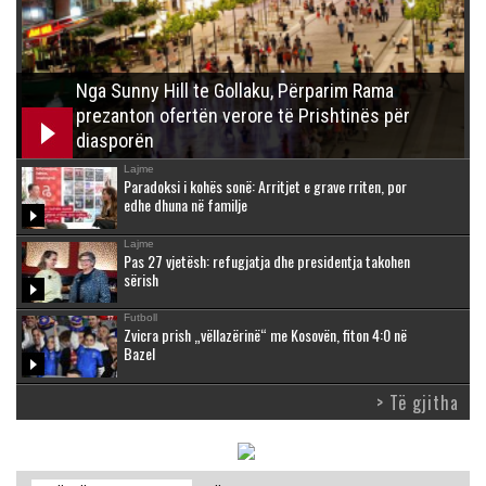
Nga Sunny Hill te Gollaku, Përparim Rama
prezanton ofertën verore të Prishtinës për
diasporën
Lajme
Paradoksi i kohës sonë: Arritjet e grave rriten, por
edhe dhuna në familje
Lajme
Pas 27 vjetësh: refugjatja dhe presidentja takohen
sërish
Futboll
Zvicra prish „vëllazërinë“ me Kosovën, fiton 4:0 në
Bazel
> Të gjitha