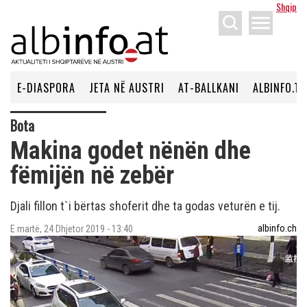
Shqip
menu
E-DIASPORA
JETA NË AUSTRI
AT-BALLKANI
ALBINFO.TV
Bota
Makina godet nënën dhe
fëmijën në zebër
Djali fillon t`i bërtas shoferit dhe ta godas veturën e tij.
albinfo.ch
E martë, 24 Dhjetor 2019 - 13:40