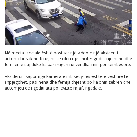
Në mediat sociale është postuar një video e një aksidenti
automobilistik në Kinë, në të cilën një shofer godet një nënë dhe
fëmijën e saj duke kaluar rrugën në vendkalimin për këmbësorë.
Aksidenti i kapur nga kamera e mbikëqyrjes është e vështirë të
shpjegohet, pasi nëna dhe fëmija thjesht po kalonin zebrën dhe
automjeti që i goditi ata po lëvizte mjaft ngadalë.