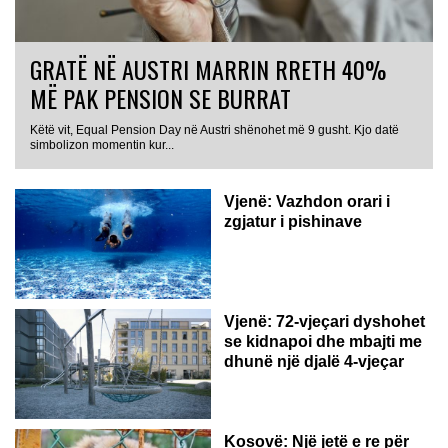
GRATË NË AUSTRI MARRIN RRETH 40%
MË PAK PENSION SE BURRAT
Këtë vit, Equal Pension Day në Austri shënohet më 9 gusht. Kjo datë
simbolizon momentin kur...
Vjenë: Vazhdon orari i
zgjatur i pishinave
Vjenë: 72-vjeçari dyshohet
se kidnapoi dhe mbajti me
dhunë një djalë 4-vjeçar
Kosovë: Një jetë e re për