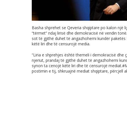
Basha shprehet se Qeveria shqiptare po kalon një ligj,
“tërmet” ndaj lirisë dhe demokracisë në vendin tonë
sot të gjithë duhet të angazhohemi kundër paketës l
këtë liri dhe të censurojë media.
“Liria e shprehjes është themeli i demokracisë dhe çel
njeriut, prandaj të gjithë duhet të angazhohemi kund
synon ta cenojë këtë liri dhe të censurojë mediat
postimin e tij, shkruajnë mediat shqiptare, përcjell
a