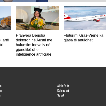
Pranvera Berisha
Fluturimi Graz-Vjenë ka
 lartë
doktoron në Austri me
gjasa të anulohet
tri
hulumtim inovativ në
gjenetikë dhe
inteligjencë artificiale
a
Albinfo.tv
ni
Kalendari
i
Sport