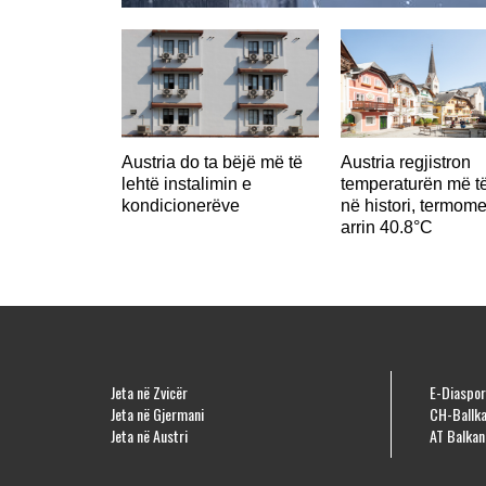
Austria do ta bëjë më të
Austria regjistron
lehtë instalimin e
temperaturën më të
kondicionerëve
në histori, termome
arrin 40.8°C
Jeta në Zvicër
E-Diaspor
Jeta në Gjermani
CH-Ballka
Jeta në Austri
AT Balkan