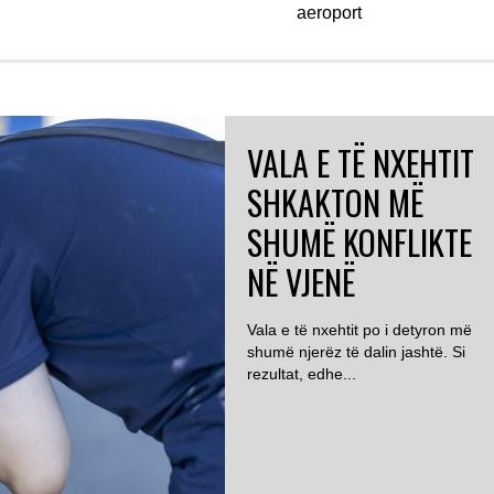
aeroport
VALA E TË NXEHTIT
SHKAKTON MË
SHUMË KONFLIKTE
NË VJENË
Vala e të nxehtit po i detyron më
shumë njerëz të dalin jashtë. Si
rezultat, edhe...
AUSTRI