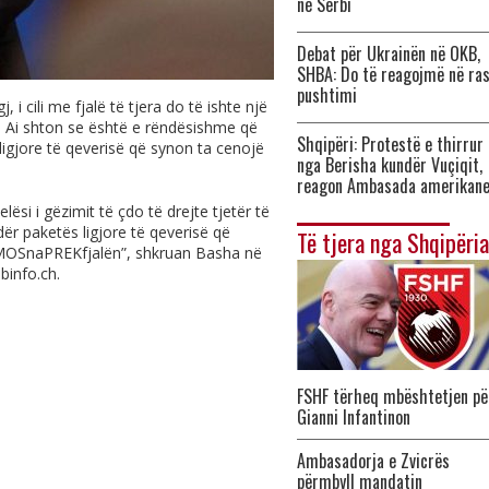
në Serbi
Debat për Ukrainën në OKB,
SHBA: Do të reagojmë në ra
pushtimi
 i cili me fjalë të tjera do të ishte një
. Ai shton se është e rëndësishme që
Shqipëri: Protestë e thirrur
igjore të qeverisë që synon ta cenojë
nga Berisha kundër Vuçiqit,
reagon Ambasada amerikan
ësi i gëzimit të çdo të drejte tjetër të
ër paketës ligjore të qeverisë që
Të tjera nga Shqipëria
.#MOSnaPREKfjalën”, shkruan Basha në
lbinfo.ch
.
FSHF tërheq mbështetjen pë
Gianni Infantinon
Ambasadorja e Zvicrës
përmbyll mandatin