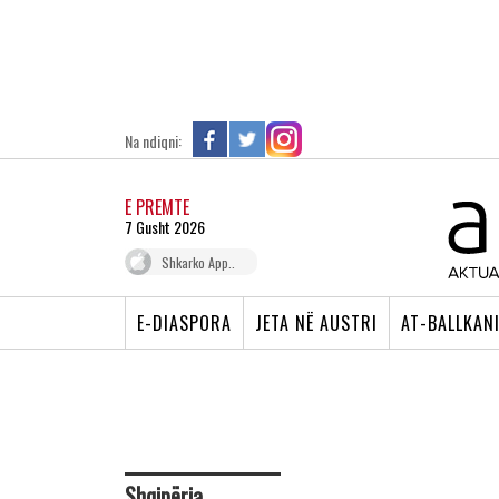
Na ndiqni:
E PREMTE
7 Gusht 2026
Shkarko App..
E-DIASPORA
JETA NË AUSTRI
AT-BALLKAN
Shqipëria