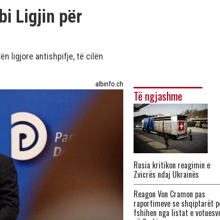
i Ligjin për
n ligjore antishpifje, të cilën
albinfo.ch
Të ngjashme
Rusia kritikon reagimin e
Zvicrës ndaj Ukrainës
Reagon Von Cramon pas
raportimeve se shqiptarët p
fshihen nga listat e votuesv