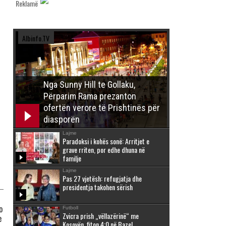
Reklamë
Albinfo.TV
Nga Sunny Hill te Gollaku,
Përparim Rama prezanton
ofertën verore të Prishtinës për
diasporën
Lajme
Paradoksi i kohës sonë: Arritjet e
grave rriten, por edhe dhuna në
familje
Lajme
Pas 27 vjetësh: refugjatja dhe
presidentja takohen sërish
o
Futboll
Zvicra prish „vëllazërinë“ me
e
Kosovën, fiton 4:0 në Bazel