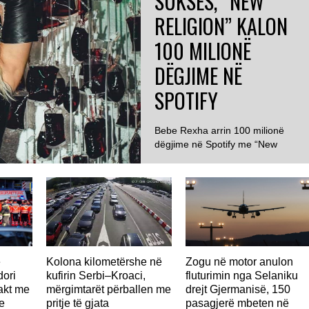
SUKSES, “NEW
RELIGION” KALON
100 MILIONË
DËGJIME NË
SPOTIFY
Bebe Rexha arrin 100 milionë
dëgjime në Spotify me “New
Religion” ...
ë
Kolona kilometërshe në
Zogu në motor anulon
ori
kufirin Serbi–Kroaci,
fluturimin nga Selaniku
takt me
mërgimtarët përballen me
drejt Gjermanisë, 150
e
pritje të gjata
pasagjerë mbeten në