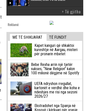
> Të gjitha
st
Reklamë
MË TË SHIKUARAT
TË FUNDIT
e
Kapet kanguri që shkaktoi
kureshtje në Aargau, misteri
për pronarin mbetet
Bebe Rexha arrin një tjetër
sukses, “New Religion” kalon
100 milionë dëgjime në Spotify
UEFA ndryshon rregullat,
kartonët e verdhë dhe koha e
r
ndeshjes me risi nga sezoni
2026/27
Ekstradohet nga Spanja në
Kosovë i kërkuari për vrasje