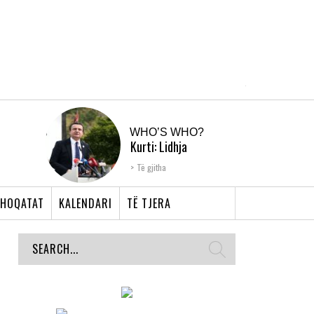
WHO’S WHO?
Kurti: Lidhja
Shqiptare e Prizrenit,
Të gjitha
nyja që bashkoi �...
HOQATAT
KALENDARI
TË TJERA