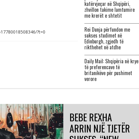
katërvjeçar në Shqipëri,
zhvillon takime lamtumire
me krerët e shtetit
Rei Dunja përfundon me
2617780018508346/?t=0
sukses studimet në
Edinburgh, zgjedh të
rikthehet në atdhe
Daily Mail: Shqipëria në krye
të preferencave të
britanikëve për pushimet
verore
BEBE REXHA
ARRIN NJË TJETËR