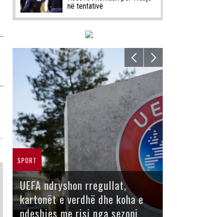
në tentativë
SPORT
UEFA ndryshon rregullat,
kartonët e verdhë dhe koha e
ndeshjes me risi nga sezoni