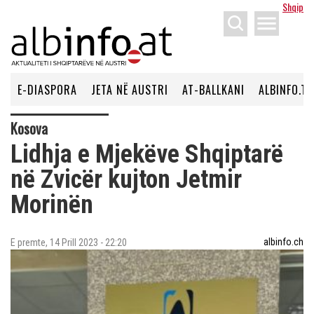
Shqip
menu
E-DIASPORA
JETA NË AUSTRI
AT-BALLKANI
ALBINFO.TV
Kosova
Lidhja e Mjekëve Shqiptarë
në Zvicër kujton Jetmir
Morinën
albinfo.ch
E premte, 14 Prill 2023 - 22:20