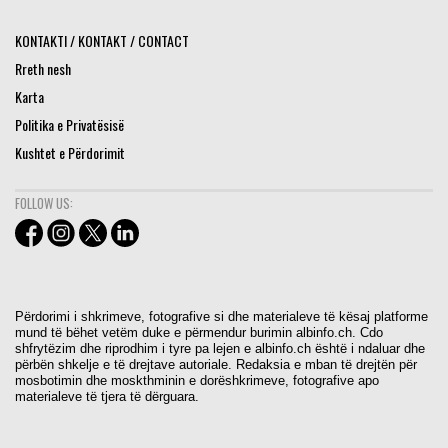
KONTAKTI / KONTAKT / CONTACT
Rreth nesh
Karta
Politika e Privatësisë
Kushtet e Përdorimit
FOLLOW US:
Përdorimi i shkrimeve, fotografive si dhe materialeve të kësaj platforme
mund të bëhet vetëm duke e përmendur burimin albinfo.ch. Cdo
shfrytëzim dhe riprodhim i tyre pa lejen e albinfo.ch është i ndaluar dhe
përbën shkelje e të drejtave autoriale. Redaksia e mban të drejtën për
mosbotimin dhe moskthminin e dorëshkrimeve, fotografive apo
materialeve të tjera të dërguara.