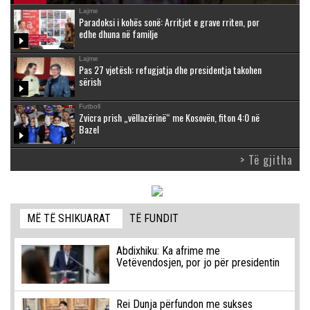
Lajme
Paradoksi i kohës sonë: Arritjet e grave rriten, por
edhe dhuna në familje
Lajme
Pas 27 vjetësh: refugjatja dhe presidentja takohen
sërish
Futboll
Zvicra prish „vëllazërinë“ me Kosovën, fiton 4:0 në
Bazel
> Të gjitha
MË TË SHIKUARAT
TË FUNDIT
Abdixhiku: Ka afrime me
Vetëvendosjen, por jo për presidentin
Rei Dunja përfundon me sukses