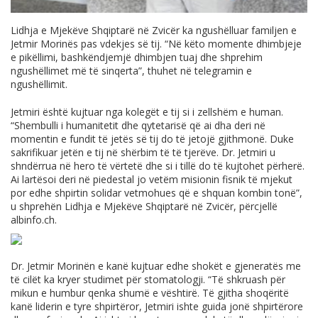
Lidhja e Mjekëve Shqiptarë në Zvicër ka ngushëlluar familjen e
Jetmir Morinës pas vdekjes së tij. “Në këto momente dhimbjeje
e pikëllimi, bashkëndjemjë dhimbjen tuaj dhe shprehim
ngushëllimet më të sinqerta”, thuhet në telegramin e
ngushëllimit.
Jetmiri është kujtuar nga kolegët e tij si i zellshëm e human.
“Shembulli i humanitetit dhe qytetarisë që ai dha deri në
momentin e fundit të jetës së tij do të jetojë gjithmonë. Duke
sakrifikuar jetën e tij në shërbim të të tjerëve. Dr. Jetmiri u
shndërrua në hero të vërtetë dhe si i tillë do të kujtohet përherë.
Ai lartësoi deri në piedestal jo vetëm misionin fisnik të mjekut
por edhe shpirtin solidar vetmohues që e shquan kombin tonë”,
u shprehën Lidhja e Mjekëve Shqiptarë në Zvicër, përcjellë
albinfo.ch
.
Dr. Jetmir Morinën e kanë kujtuar edhe shokët e gjeneratës me
të cilët ka kryer studimet për stomatologji. “Të shkruash për
mikun e humbur qenka shumë e vështirë. Të gjitha shoqëritë
kanë liderin e tyre shpirtëror, Jetmiri ishte guida jonë shpirtërore