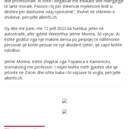
dhe profesionale. Ai ishte i begatuar me edukatë dhe ndërgjegje
të lartë morale. Pasioni i tij për shkencat mjekësore lindi si
dëshire për dashurinë ndaj njerëzimit”, thuhet në shkrimin e
shokëve, përcjellë
albinfo.ch
.
Dy ditë më parë, më 12 prill 2023 ka humbur jetën në
autostradë, afër qytetit Winterthur Jetmir Morina, 30 vjeçar. Ai
është goditur nga një makinë derisa po përpiqej të ndihmonte
personat që kishin pësuar në një aksident tjetër, që sapo kishte
ndodhur.
Jetmir Morina, është shqiptar nga Topanica e Kamenicës,
stomatolog me profesion. I ndjeri kishte rreth gjashtë vite që
jetonte në Zvicër dhe ishte baba i tri vajzave të vogla, përcjellë
albinfo.ch
.