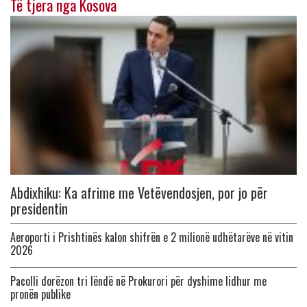
Të tjera nga Kosova
Abdixhiku: Ka afrime me Vetëvendosjen, por jo për
presidentin
Aeroporti i Prishtinës kalon shifrën e 2 milionë udhëtarëve në vitin
2026
Pacolli dorëzon tri lëndë në Prokurori për dyshime lidhur me
pronën publike