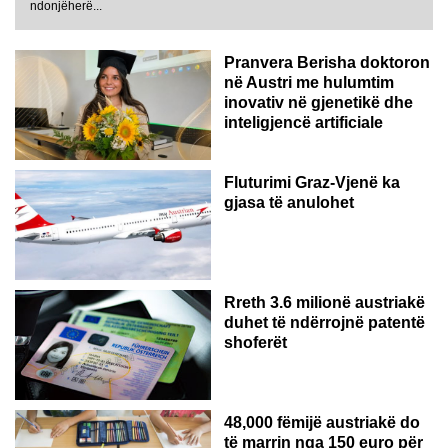
AUSTRI
ndonjëherë...
Pranvera Berisha doktoron
në Austri me hulumtim
inovativ në gjenetikë dhe
inteligjencë artificiale
Fluturimi Graz-Vjenë ka
gjasa të anulohet
Rreth 3.6 milionë austriakë
duhet të ndërrojnë patentë
shoferët
48,000 fëmijë austriakë do
të marrin nga 150 euro për