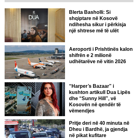
Blerta Basholli: Si
shqiptare në Kosovë
ndihesha sikur i përkisja
një shtrese më të ulët
Aeroporti i Prishtinës kalon
shifrën e 2 milionë
udhëtarëve në vitin 2026
“Harper’s Bazaar” i
kushton artikull Dua Lipës
dhe “Sunny Hill”, vë
Kosovën në qendër të
vëmendjes
Pritje deri në 40 minuta në
Dheu i Bardhë, ja gjendja
në pikat kufitare