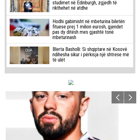
studimet në Edinburgh, zgjedh të
rikthehet në atdhe
Hodhi gabimisht në mbeturina biletën
fituese prej 1 milion eurosh, gjendet
pas dy ditësh mes gjashtë tonë
mbeturinash
Blerta Basholli: Si shqiptare në Kosovë
ndihesha sikur i përkisja një shtrese më
të ulët