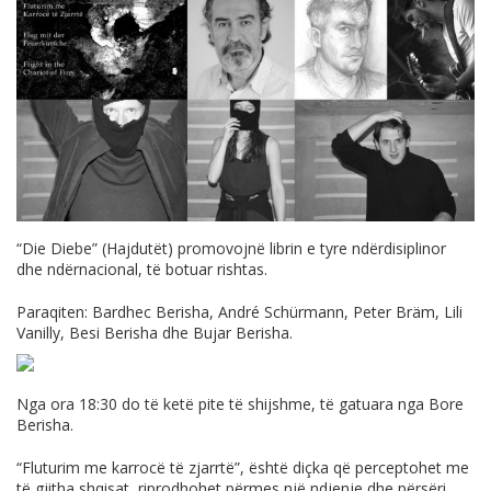
“Die Diebe” (Hajdutët) promovojnë librin e tyre ndërdisiplinor
dhe ndërnacional, të botuar rishtas.
Paraqiten: Bardhec Berisha, André Schürmann, Peter Bräm, Lili
Vanilly, Besi Berisha dhe Bujar Berisha.
Nga ora 18:30 do të ketë pite të shijshme, të gatuara nga Bore
Berisha.
“Fluturim me karrocë të zjarrtë”, është diçka që perceptohet me
të gjitha shqisat, riprodhohet përmes një ndjenje dhe përsëri