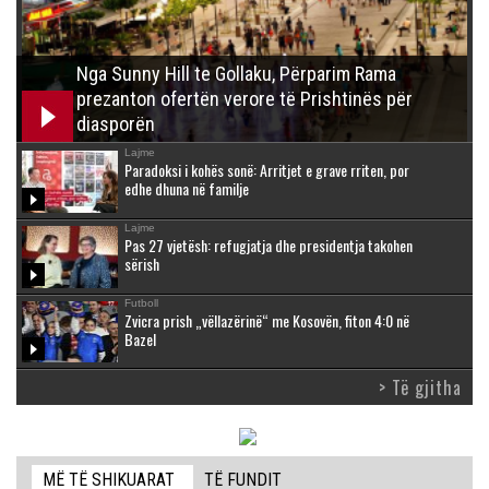
Nga Sunny Hill te Gollaku, Përparim Rama
prezanton ofertën verore të Prishtinës për
diasporën
Lajme
Paradoksi i kohës sonë: Arritjet e grave rriten, por
edhe dhuna në familje
Lajme
Pas 27 vjetësh: refugjatja dhe presidentja takohen
sërish
Futboll
Zvicra prish „vëllazërinë“ me Kosovën, fiton 4:0 në
Bazel
> Të gjitha
MË TË SHIKUARAT
TË FUNDIT