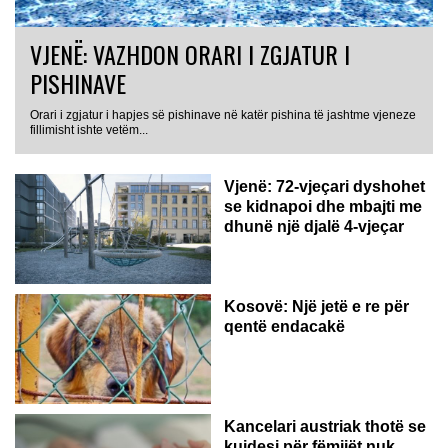
VJENË: VAZHDON ORARI I ZGJATUR I
PISHINAVE
Orari i zgjatur i hapjes së pishinave në katër pishina të jashtme vjeneze
fillimisht ishte vetëm...
Vjenë: 72-vjeçari dyshohet
se kidnapoi dhe mbajti me
dhunë një djalë 4-vjeçar
Kosovë: Një jetë e re për
qentë endacakë
Kancelari austriak thotë se
kujdesi për fëmijët nuk