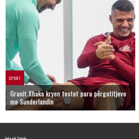
SPORT
Granit Xhaka kryen testet para përgatitjeve
me Sunderlandin
Jeta në Zvicër