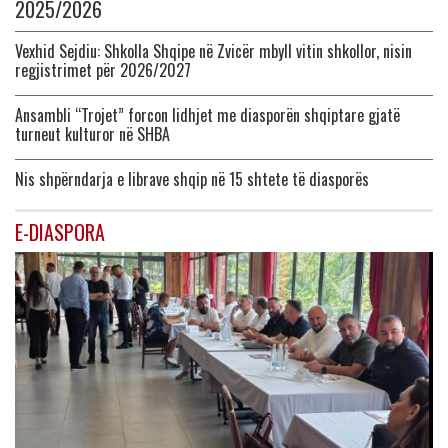
2025/2026
Vexhid Sejdiu: Shkolla Shqipe në Zvicër mbyll vitin shkollor, nisin
regjistrimet për 2026/2027
Ansambli “Trojet” forcon lidhjet me diasporën shqiptare gjatë
turneut kulturor në SHBA
Nis shpërndarja e librave shqip në 15 shtete të diasporës
E-DIASPORA