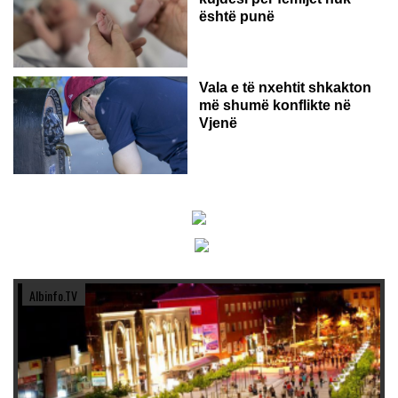
është punë
Vala e të nxehtit shkakton
më shumë konflikte në
Vjenë
Albinfo.TV