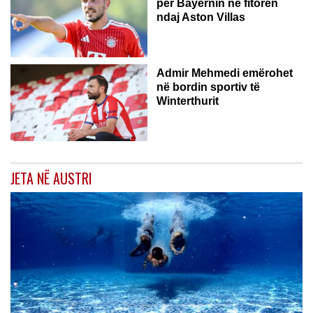
për Bayernin në fitoren
ndaj Aston Villas
ZVICËR
Admir Mehmedi emërohet
në bordin sportiv të
Winterthurit
JETA NË AUSTRI