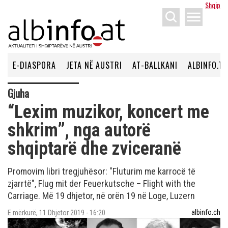
Shqip
menu
E-DIASPORA
JETA NË AUSTRI
AT-BALLKANI
ALBINFO.TV
Gjuha
“Lexim muzikor, koncert me
shkrim”, nga autorë
shqiptarë dhe zviceranë
Promovim libri tregjuhësor: "Fluturim me karrocë të
zjarrtë", Flug mit der Feuerkutsche – Flight with the
Carriage. Më 19 dhjetor, në orën 19 në Loge, Luzern
albinfo.ch
E mërkurë, 11 Dhjetor 2019 - 16:20