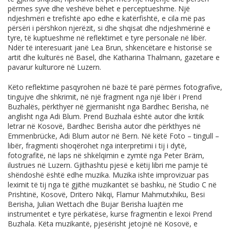
përmes syve dhe veshëve bëhet e perceptueshme. Një
ndjeshmëri e trefishtë apo edhe e katërfishtë, e cila më pas
përsëri i përshkon njerëzit, si dhe shqisat dhe ndjeshmërinë e
tyre, të kuptueshme në reflektimet e tyre personale në libër.
Ndër të interesuarit janë Lea Brun, shkencëtare e historisë se
artit dhe kulturës në Basel, dhe Katharina Thalmann, gazetare e
pavarur kulturore në Luzern.
Këto reflektime pasqyrohen në bazë të parë përmes fotografive,
tingujve dhe shkrimit, në një fragment nga një libër i Prend
Buzhalës, përkthyer në gjermanisht nga Bardhec Berisha, në
anglisht nga Adi Blum. Prend Buzhala është autor dhe kritik
letrar në Kosovë, Bardhec Berisha autor dhe përkthyes në
Emmenbrücke, Adi Blum autor në Bern. Në këtë Foto – tingull –
libër, fragmenti shoqërohet nga interpretimi i tij i dytë,
fotografitë, në laps në shkëlqimin e zymtë nga Peter Bräm,
ilustrues në Luzern. Gjithashtu pjesë e këtij libri me pamje të
shëndoshë është edhe muzika. Muzika ishte improvizuar pas
leximit të tij nga të gjithë muzikantët së bashku, në Studio C në
Prishtinë, Kosovë, Dritero Nikqi, Flamur Mahmutxhiku, Besi
Berisha, Julian Wettach dhe Bujar Berisha luajtën me
instrumentet e tyre përkatëse, kurse fragmentin e lexoi Prend
Buzhala. Këta muzikantë, pjesërisht jetojnë në Kosovë, e