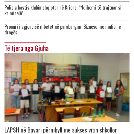
Policia bastis klubin shqiptar në Kriens: “Ndihemi të trajtuar si
kriminelë”
Pronari i agjencisë mbetet në paraburgim: Biznese me mafien e
drogës
Të tjera nga Gjuha
LAPSH në Bavari përmbyll me sukses vitin shkollor