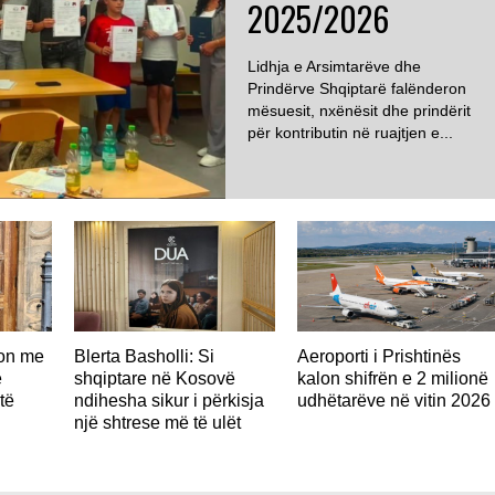
2025/2026
Lidhja e Arsimtarëve dhe
Prindërve Shqiptarë falënderon
mësuesit, nxënësit dhe prindërit
për kontributin në ruajtjen e...
don me
Blerta Basholli: Si
Aeroporti i Prishtinës
ë
shqiptare në Kosovë
kalon shifrën e 2 milionë
të
ndihesha sikur i përkisja
udhëtarëve në vitin 2026
një shtrese më të ulët