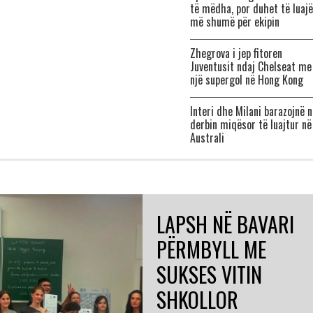
të mëdha, por duhet të luajë
më shumë për ekipin
Zhegrova i jep fitoren
Juventusit ndaj Chelseat me
një supergol në Hong Kong
Interi dhe Milani barazojnë n
derbin miqësor të luajtur në
Australi
LAPSH NË BAVARI
PËRMBYLL ME
SUKSES VITIN
SHKOLLOR