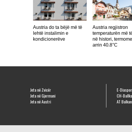
Austria do ta bëjë më të
Austria regjistron
lehtë instalimin e
temperaturën më të
kondicionerëve
në histori, termome
arrin 40.8°C
Jeta në Zvicër
E-Diaspor
Jeta në Gjermani
CH-Ballka
Jeta në Austri
AT Balkan