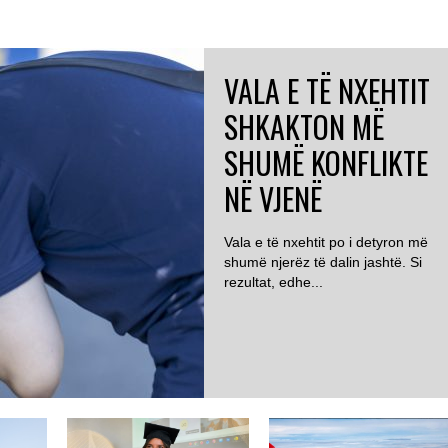
VALA E TË NXEHTIT
SHKAKTON MË
SHUMË KONFLIKTE
NË VJENË
Vala e të nxehtit po i detyron më
shumë njerëz të dalin jashtë. Si
rezultat, edhe...
AUSTRI