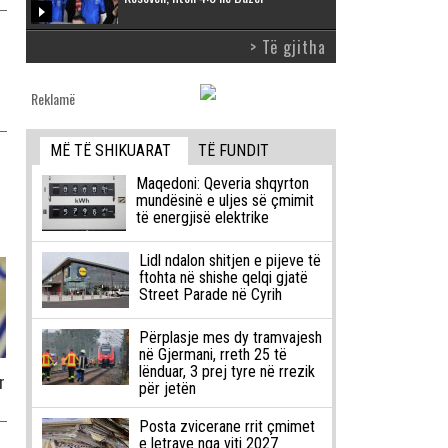
> Të gjitha
Reklamë
MË TË SHIKUARAT
TË FUNDIT
Maqedoni: Qeveria shqyrton
mundësinë e uljes së çmimit
të energjisë elektrike
Lidl ndalon shitjen e pijeve të
ftohta në shishe qelqi gjatë
Street Parade në Cyrih
Përplasje mes dy tramvajesh
në Gjermani, rreth 25 të
lënduar, 3 prej tyre në rrezik
r
për jetën
Posta zvicerane rrit çmimet
e letrave nga viti 2027