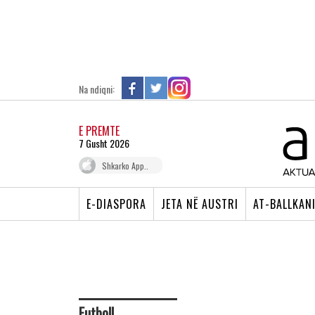
Na ndiqni:
E PREMTE
7 Gusht 2026
Shkarko App..
E-DIASPORA
JETA NË AUSTRI
AT-BALLKAN
Futboll