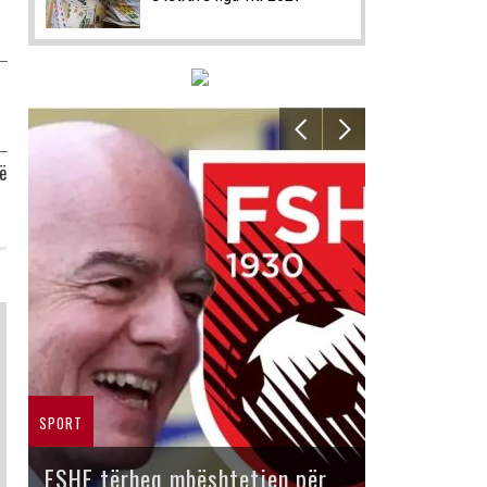
ë
SPORT
FSHF tërheq mbështetjen për