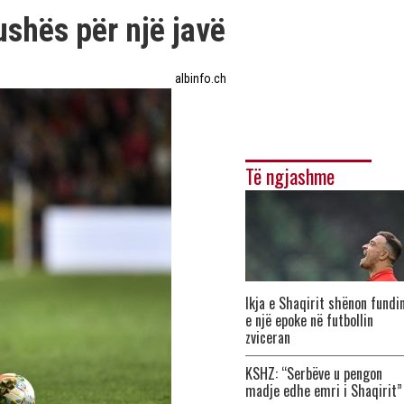
ushës për një javë
albinfo.ch
Të ngjashme
Ikja e Shaqirit shënon fundi
e një epoke në futbollin
zviceran
KSHZ: “Serbëve u pengon
madje edhe emri i Shaqirit”