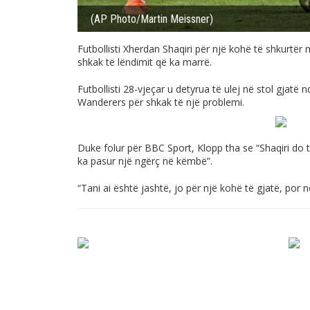
(AP Photo/Martin Meissner)
Futbollisti Xherdan Shaqiri për një kohë të shkurtër
shkak të lëndimit që ka marrë.
Futbollisti 28-vjeçar u detyrua të ulej në stol gja
Wanderers për shkak të një problemi.
Duke folur për BBC Sport, Klopp tha se “Shaqiri do t
ka pasur një ngërç në këmbë”.
“Tani ai është jashtë, jo për një kohë të gjatë, por 