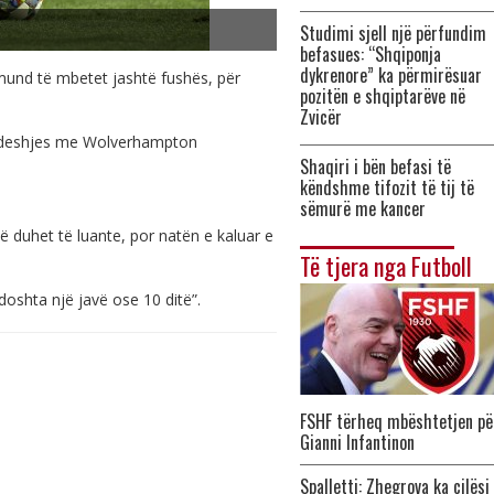
Studimi sjell një përfundim
befasues: “Shqiponja
dykrenore” ka përmirësuar
 mund të mbetet jashtë fushës, për
pozitën e shqiptarëve në
Zvicër
të ndeshjes me Wolverhampton
Shaqiri i bën befasi të
këndshme tifozit të tij të
sëmurë me kancer
ë duhet të luante, por natën e kaluar e
Të tjera nga Futboll
ndoshta një javë ose 10 ditë”.
FSHF tërheq mbështetjen pë
Gianni Infantinon
Spalletti: Zhegrova ka cilësi