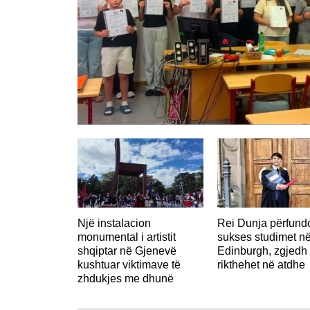
Një instalacion
Rei Dunja përfun
monumental i artistit
sukses studimet n
shqiptar në Gjenevë
Edinburgh, zgjedh 
kushtuar viktimave të
rikthehet në atdhe
zhdukjes me dhunë