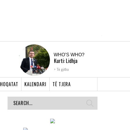
WHO’S WHO?
Kurti: Lidhja
Shqiptare e Prizrenit,
Të gjitha
nyja që bashkoi �...
HOQATAT
KALENDARI
TË TJERA