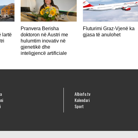
Pranvera Berisha
Fluturimi Graz-Vjenë ka
 lartë
doktoron në Austri me
gjasa të anulohet
tri
hulumtim inovativ në
gjenetikë dhe
inteligjencë artificiale
a
Albinfo.tv
ni
Kalendari
i
Sport