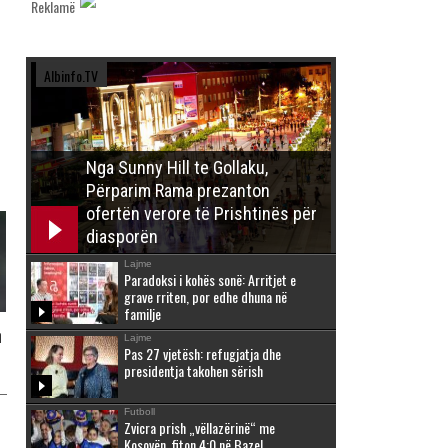
Reklamë
Albinfo.TV
Nga Sunny Hill te Gollaku,
Përparim Rama prezanton
ofertën verore të Prishtinës për
diasporën
Lajme
Paradoksi i kohës sonë: Arritjet e
grave rriten, por edhe dhuna në
familje
n
Lajme
Pas 27 vjetësh: refugjatja dhe
presidentja takohen sërish
Futboll
Zvicra prish „vëllazërinë“ me
Kosovën, fiton 4:0 në Bazel