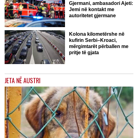
Gjermani, ambasadori Ajeti:
Jemi në kontakt me
autoritetet gjermane
Kolona kilometërshe në
kufirin Serbi–Kroaci,
mërgimtarët përballen me
pritje të gjata
JETA NË AUSTRI