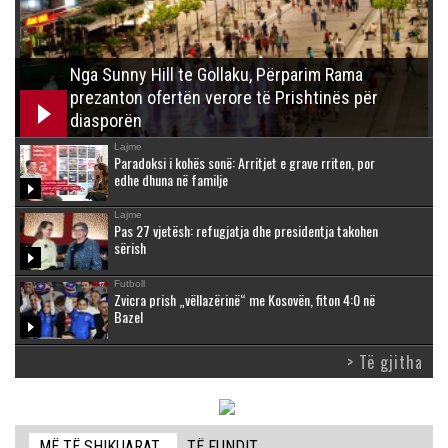
Nga Sunny Hill te Gollaku, Përparim Rama
prezanton ofertën verore të Prishtinës për
diasporën
Lajme
Paradoksi i kohës sonë: Arritjet e grave rriten, por
edhe dhuna në familje
Lajme
Pas 27 vjetësh: refugjatja dhe presidentja takohen
sërish
Futboll
Zvicra prish „vëllazërinë“ me Kosovën, fiton 4:0 në
Bazel
> Të gjitha
MË TË SHIKUARAT
TË FUNDIT