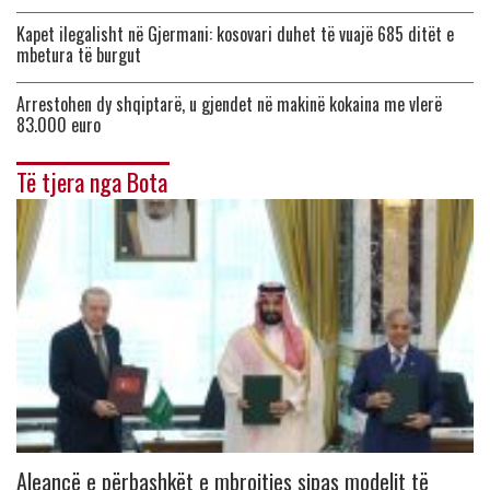
Kapet ilegalisht në Gjermani: kosovari duhet të vuajë 685 ditët e
mbetura të burgut
Arrestohen dy shqiptarë, u gjendet në makinë kokaina me vlerë
83.000 euro
Të tjera nga Bota
Aleancë e përbashkët e mbrojtjes sipas modelit të