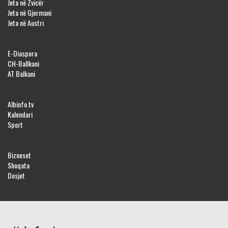
Jeta në Zvicër
Jeta në Gjermani
Jeta në Austri
E-Diaspora
CH-Ballkani
AT Balkani
Albinfo.tv
Kalendari
Sport
Bizneset
Shoqata
Dosjet