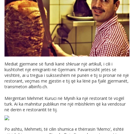
Mediat gjermane së fundi kanë shkruar një artikull, i cili i
kushtohet një emigranti në Gjermani. Pavarësisht jetës së
vështirë, ai u tregua i suksseshëm në punën e tij si pronar në një
restorant, veçmas me gjestin e tij që ka lënë pa fjalë gjermanët,
transmeton
albinfo.ch
.
Mërgimtari Mehmet Kuruci në Mynih ka një restorant të vogël
turk. Ai ka mahnitur publikun me një mbishkrim që ka vendosur
në derën e restorantit të tij.
Po ashtu, Mehmeti, të cilin shumica e thërrasin ‘Memo’, është