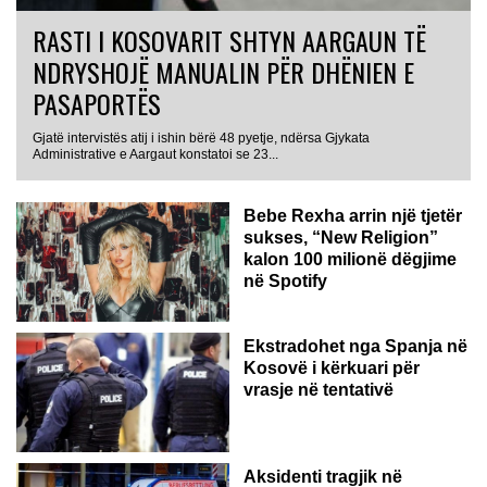
RASTI I KOSOVARIT SHTYN AARGAUN TË
NDRYSHOJË MANUALIN PËR DHËNIEN E
PASAPORTËS
Gjatë intervistës atij i ishin bërë 48 pyetje, ndërsa Gjykata
Administrative e Aargaut konstatoi se 23...
Bebe Rexha arrin një tjetër
sukses, “New Religion”
kalon 100 milionë dëgjime
në Spotify
Ekstradohet nga Spanja në
Kosovë i kërkuari për
vrasje në tentativë
GJERMANI
Aksidenti tragjik në