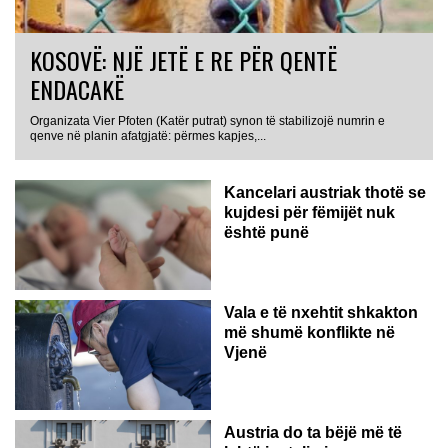
KOSOVË: NJË JETË E RE PËR QENTË
ENDACAKË
Organizata Vier Pfoten (Katër putrat) synon të stabilizojë numrin e
qenve në planin afatgjatë: përmes kapjes,...
Kancelari austriak thotë se
kujdesi për fëmijët nuk
është punë
Vala e të nxehtit shkakton
më shumë konflikte në
Vjenë
Austria do ta bëjë më të