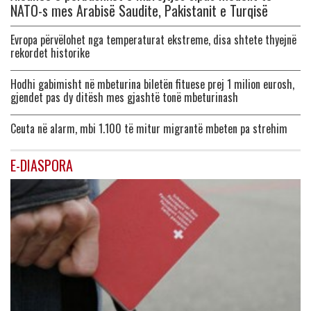
NATO-s mes Arabisë Saudite, Pakistanit e Turqisë
Evropa përvëlohet nga temperaturat ekstreme, disa shtete thyejnë
rekordet historike
Hodhi gabimisht në mbeturina biletën fituese prej 1 milion eurosh,
gjendet pas dy ditësh mes gjashtë tonë mbeturinash
Ceuta në alarm, mbi 1.100 të mitur migrantë mbeten pa strehim
E-DIASPORA