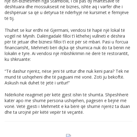
një ish-biznesmen nga Stambolli, i cili pas dy martesave të
dështuara dhe mossuksesit në biznes, ishte aq i varfër dhe i
dëshpëruar sa që u detyrua të ndërhyjë në kursimet e fëmijëve
të tij.
Thuhet se kur erdhi në Gjermani, vendosi të hapë një lokal të
vogël në Mynih. Dalëngadalë filloi t’i kthehej vullneti e dëshira
për të jetuar dhe biznesi filloi t’i ecë për së mbari. Pasi u forcua
financiarisht, Mehmeti bëri diçka që shumica nuk do ta bënin në
lokalin e tyre. Ai vendosi një mbishkrimin në derë të restorantit,
ku shkruante:
“Të dashur njerëz, nëse jeni të uritur dhe nuk keni para? Tek ne
mund të ushqeheni dhe të paguani më vonë. Zoti ju bekoftë.
Askush nuk duhet të jetë i uritur!”
Ndërkohë reagimet për këtë gjest ishin të shumta. Shpeshherë
katër apo me shumë persona ushqehen, pagesën e bëjnë më
vonë. Vetë gjesti i Mehmetit e ka bërë që shumë njerëz ta duan
dhe ta urojnë për këtë vepër të veçantë.