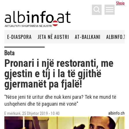
Shqip
menu
E-DIASPORA
JETA NË AUSTRI
AT-BALLKANI
ALBINFO.TV
Bota
Pronari i një restoranti, me
gjestin e tij i la të gjithë
gjermanët pa fjalë!
"Nëse jeni të uritur dhe nuk keni para? Tek ne mund të
ushqeheni dhe të paguani më vonë"
albinfo.ch
E mërkurë, 25 Dhjetor 2019 - 10:40