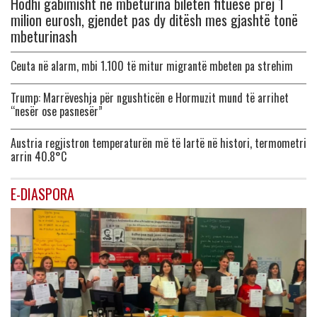
Hodhi gabimisht në mbeturina biletën fituese prej 1
milion eurosh, gjendet pas dy ditësh mes gjashtë tonë
mbeturinash
Ceuta në alarm, mbi 1.100 të mitur migrantë mbeten pa strehim
Trump: Marrëveshja për ngushticën e Hormuzit mund të arrihet
“nesër ose pasnesër”
Austria regjistron temperaturën më të lartë në histori, termometri
arrin 40.8°C
E-DIASPORA