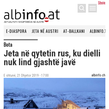
Shqip
menu
E-DIASPORA
JETA NË AUSTRI
AT-BALLKANI
ALBINFO.TV
Bota
Jeta në qytetin rus, ku dielli
nuk lind gjashtë javë
albinfo.ch
E shtunë, 21 Dhjetor 2019 - 17:00