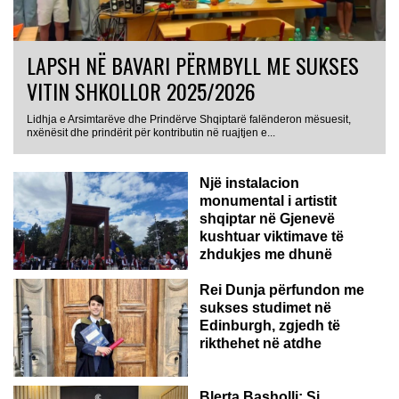
LAPSH NË BAVARI PËRMBYLL ME SUKSES
VITIN SHKOLLOR 2025/2026
Lidhja e Arsimtarëve dhe Prindërve Shqiptarë falënderon mësuesit,
nxënësit dhe prindërit për kontributin në ruajtjen e...
Një instalacion
monumental i artistit
shqiptar në Gjenevë
kushtuar viktimave të
zhdukjes me dhunë
Rei Dunja përfundon me
sukses studimet në
Edinburgh, zgjedh të
rikthehet në atdhe
Blerta Basholli: Si