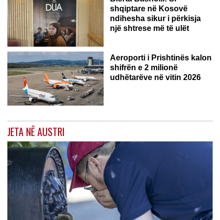
shqiptare në Kosovë
ndihesha sikur i përkisja
një shtrese më të ulët
Aeroporti i Prishtinës kalon
shifrën e 2 milionë
udhëtarëve në vitin 2026
JETA NË AUSTRI