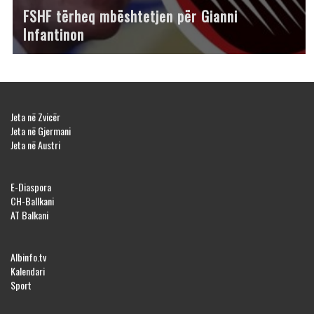
FSHF tërheq mbështetjen për Gianni
Infantinon
Jeta në Zvicër
Jeta në Gjermani
Jeta në Austri
E-Diaspora
CH-Ballkani
AT Balkani
Albinfo.tv
Kalendari
Sport