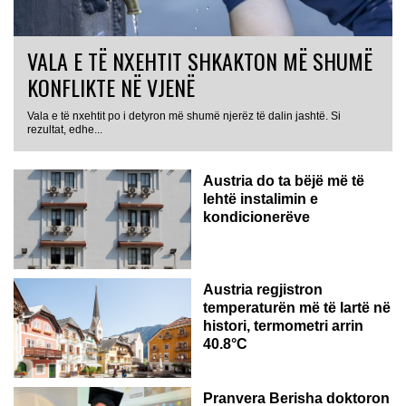
VALA E TË NXEHTIT SHKAKTON MË SHUMË
KONFLIKTE NË VJENË
Vala e të nxehtit po i detyron më shumë njerëz të dalin jashtë. Si
rezultat, edhe...
Austria do ta bëjë më të
lehtë instalimin e
kondicionerëve
Austria regjistron
temperaturën më të lartë në
histori, termometri arrin
40.8°C
AUSTRI
Pranvera Berisha doktoron