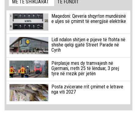
MË TË SHIKUARAT
TË FUNDIT
Maqedoni: Qeveria shqyrton mundësinë
e uljes së çmimit të energjisë elektrike
Lidl ndalon shitjen e pijeve të ftohta në
shishe qelqi gjatë Street Parade në
Cyrih
Përplasje mes dy tramvajesh në
Gjermani, rreth 25 të lënduar, 3 prej
tyre në rrezik për jetën
Posta zvicerane rrit çmimet e letrave
nga viti 2027