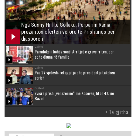
Nga Sunny Hill te Gollaku, Përparim Rama
prezanton ofertën verore të Prishtinës për
diasporën
Lajme
Paradoksi i kohës sonë: Arritjet e grave rriten, por
edhe dhuna në familje
Lajme
Pas 27 vjetësh: refugjatja dhe presidentja takohen
sërish
Futboll
Zvicra prish „vëllazërinë“ me Kosovën, fiton 4:0 në
Bazel
> Të gjitha