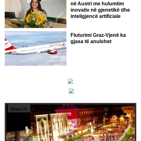
në Austri me hulumtim
inovativ në gjenetikë dhe
inteligjencë artificiale
Fluturimi Graz-Vjenë ka
gjasa të anulohet
Albinfo.TV