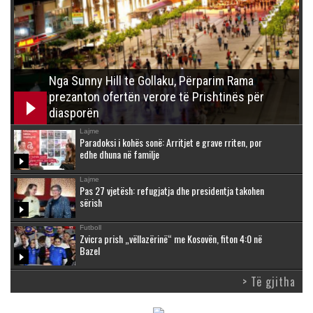
Nga Sunny Hill te Gollaku, Përparim Rama
prezanton ofertën verore të Prishtinës për
diasporën
Lajme
Paradoksi i kohës sonë: Arritjet e grave rriten, por
edhe dhuna në familje
Lajme
Pas 27 vjetësh: refugjatja dhe presidentja takohen
sërish
Futboll
Zvicra prish „vëllazërinë“ me Kosovën, fiton 4:0 në
Bazel
> Të gjitha