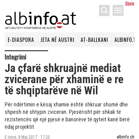
Shqip
menu
E-DIASPORA
JETA NË AUSTRI
AT-BALLKANI
ALBINFO.TV
Integrimi
Ja çfarë shkruajnë mediat
zvicerane për xhaminë e re
të shqiptarëve në Wil
Për ndërtimin e kësaj xhamie është shkruar shumë dhe
shpesh në shtypin zviceran. Pjesërisht për shkak të
rezistencës që një pjesë e banorëve të qyteit kanë bërë
ndaj projektit
albinfo.ch
E hënë, 8 Maj 2017 - 17:25