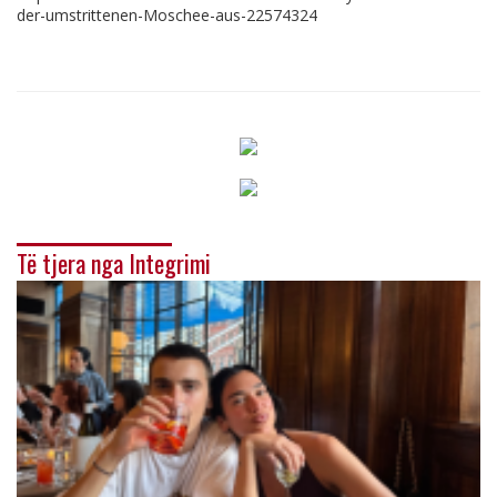
der-umstrittenen-Moschee-aus-22574324
Të tjera nga Integrimi