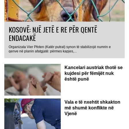
KOSOVË: NJË JETË E RE PËR QENTË
ENDACAKË
Organizata Vier Pfoten (Katër putrat) synon të stabilizojë numrin e
qenve në planin afatgjatë: përmes kapjes,...
Kancelari austriak thotë se
kujdesi për fëmijët nuk
është punë
Vala e të nxehtit shkakton
më shumë konflikte në
Vjenë