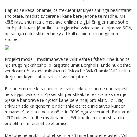
Hapjes së kësaj xhamie, të frekuentuar kryesisht nga besimtarët
shqiptarë, mediat zvicerane i kanë bërë jehonë të madhe. Me
këtë rast, shumica e mediave online në gjuhën gjermane sot e
kanë publikuar një artikull të agjencisë zvicerane të lajmeve SDA,
pjesë nga i cili është edhe ky artikull i
albinfo.ch
në gjuhën
shqipe.
Projekti model i myslimanëve të Wilit është i fshehur në fund të
një rruge njëkahëshe jo larg stadiumit Bergholz. Ende nuk është
vendosur në fasadë mbishkrimi “Mosche Wil-Xhamia Wil”, i cili u
drejtohet kryesisht besimtarëve shqiptarë.
Për ndërtimin e kësaj xhamie është shkruar shumë dhe shpesh
në shtypin zviceran. Pjesërisht për shkak të rezistencës që një
pjesë e banorëve të qytetit kanë bërë ndaj projektit, i cili, siç
shkruan sda ka qenë “një ndër shkaktarët e iniciativës kundër
minareve”, e cila u votua në vitin 2009 nga zviceranët. Bazuar në
këtë ndalesë, edhe myslimanët e Wil-it u desh ta përshtatnin
projektin e ndërtimit të xhamisë.
Më tutje në artikull thuhet se nga 23 mijë banorët e qytetit Wil,