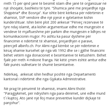
rreth 15 për qind janë të besimit islam dhe janë të organizuar në
një shoqatë, bashkësi të tyre. “Shumica janë me prejardhje nga
Shqipëria* dhe Bosnja”. Kur ishte bërë kërkesa për ndërtimin e
xhamisë, SVP vendore dhe një pjesë e qytetarëve kishin
kundërshtuar. Ishin bërë plot 200 ankesa! “Përveç rezervave të
tyre ndaj islamit, ata kishin argumentuar edhe me mungesën e
vendeve të mjaftueshme për parkim dhe mungesën e lidhjes në
komunikacionin rrugor. Po ashtu ka pasur dyshime për
financimin e ndërtimit të xhamisë, prejardhjen e parave,
pëercjell
albinfo.ch
. Por Alimi ngul këmbë se për ndërtimin e
kësaj xhamie kursehet që nga viti 1992 dhe se i gjithë financimi
bëhet vetëm nga donacionet e besimtarëve të këtushëm. Bëhet
fjalë për rreth 4 milionë franga. Në këtë çmim është arritur edhe
falë punës vullnetare të shumë besimtarëve.
Ndërkaq, ankesat ishin hedhur poshtë nga Departamenti
kantonal i ndërtimit dhe nga Gjykata Administrative.
Në prag të përurimit të xhamisë, imami Alimi thotë:
“Paragjykimet, për ndryshim nga para-dënimet, unë edhe mund
t`i kuptoj. Ato janë një lloj mase preventive kundër diçkaje të
panjohur”.