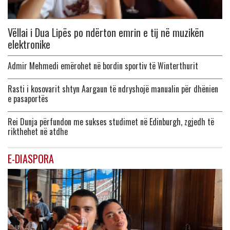
Vëllai i Dua Lipës po ndërton emrin e tij në muzikën
elektronike
Admir Mehmedi emërohet në bordin sportiv të Winterthurit
Rasti i kosovarit shtyn Aargaun të ndryshojë manualin për dhënien
e pasaportës
Rei Dunja përfundon me sukses studimet në Edinburgh, zgjedh të
rikthehet në atdhe
E-DIASPORA