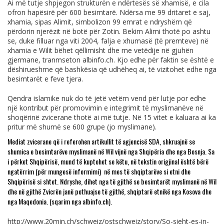
Ai më tutje shpjegon strukturën e ndërtesës së xhamisë, e cila
ofron hapësirë për 600 besimtarë. Ndërsa me 99 dritaret e saj,
xhamia, sipas Alimit, simbolizon 99 emrat e ndryshëm që
përdorin njerëzit në botë për Zotin. Bekim Alimi thotë po ashtu
se, duke filluar nga viti 2004, falja e xhumasë (të premteve) në
xhamia e Wilit bëhet qëllimisht dhe me vetëdije në gjuhën
gjermane, tranmseton
albinfo.ch
. Kjo edhe për faktin se është e
dëshirueshme që bashkësia që udhëheq ai, të vizitohet edhe nga
besimtarët e feve tjera.
Qendra islamike nuk do të jetë vetëm vend për lutje por edhe
një kontribut për promovimin e integrimit të myslimanëve në
shoqërinë zvicerane thotë ai më tutje. Në 15 vitet e kaluara ai ka
pritur më shumë se 600 grupe (jo myslimane).
Mediat zvicerane që i referohen artikullit të agjencisë SDA, shkruajnë se
shumica e besimtarëve myslimanë në Wil vijnë nga Shqipëria dhe nga Bosnja. Sa
i përket Shqipërisë, mund të kuptohet se këtu, në tekstin origjinal është bërë
ngatërrim (për mungesë informimi) në mes të shqiptarëve si etni dhe
Shqipërisë si shtet. Ndryshe, dihet nga të gjithë se besimtarët myslimanë në Wil
dhe në gjithë Zvicrën janë pothuajse të gjithë, shqiptarë etnikë nga Kosova dhe
nga Maqedonia. (sqarim nga
albinfo.ch
).
http://www.20min.ch/schweiz/ostschweiz/story/So-sieht-es-in-