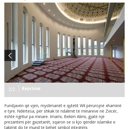
Keystone
2
/2
Fundjavën që vjen, myslimanët e qytetit Wil përurojnë xhaminë
e tyre. Ndërtesa, për shkak të ndalimit të minareve në Zvicër,
është ngritur pa minare. Imami, Bekim Alimi, gjatë një
prezantimi për gazetarët, sqaron se si kjo qendër islamike e
takimit do të mund të bëhet simbol integrimi.