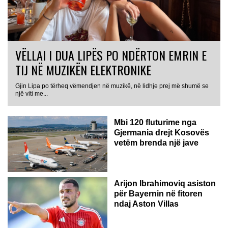
VËLLAI I DUA LIPËS PO NDËRTON EMRIN E
TIJ NË MUZIKËN ELEKTRONIKE
Gjin Lipa po tërheq vëmendjen në muzikë, në lidhje prej më shumë se
GJERMANI
një viti me...
Mbi 120 fluturime nga
Gjermania drejt Kosovës
vetëm brenda një jave
Arijon Ibrahimoviq asiston
për Bayernin në fitoren
ndaj Aston Villas
ZVICËR