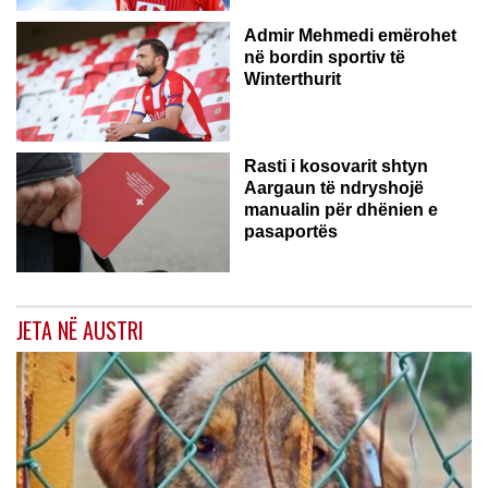
Admir Mehmedi emërohet
në bordin sportiv të
Winterthurit
Rasti i kosovarit shtyn
Aargaun të ndryshojë
manualin për dhënien e
pasaportës
JETA NË AUSTRI