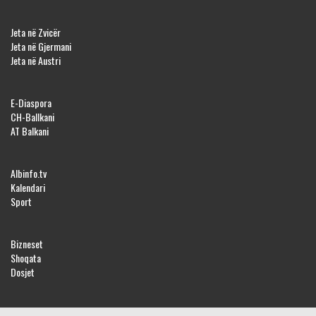
Jeta në Zvicër
Jeta në Gjermani
Jeta në Austri
E-Diaspora
CH-Ballkani
AT Balkani
Albinfo.tv
Kalendari
Sport
Bizneset
Shoqata
Dosjet