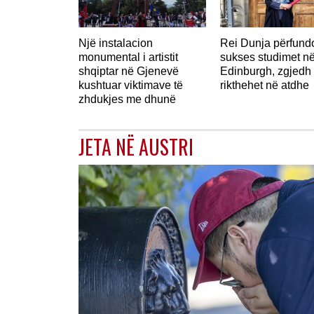
Një instalacion
Rei Dunja përfun
monumental i artistit
sukses studimet n
shqiptar në Gjenevë
Edinburgh, zgjedh 
kushtuar viktimave të
rikthehet në atdhe
zhdukjes me dhunë
JETA NË AUSTRI