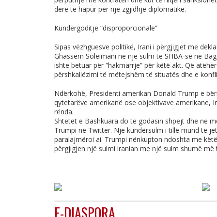
derë të hapur për një zgjidhje diplomatike.
Kundërgoditje “disproporcionale”
Sipas vëzhguesve politikë, Irani i përgjigjet me deklar
Ghassem Soleimani në një sulm të SHBA-së në Bag
ishte betuar për “hakmarrje” për këtë akt. Që atëher
përshkallëzimi të mëtejshëm të situatës dhe e konfl
Ndërkohë, Presidenti amerikan Donald Trump e bëri t
qytetarëve amerikanë ose objektivave amerikane, Ir
rënda.
Shtetet e Bashkuara do të godasin shpejt dhe në më
Trumpi në Twitter. Një kundërsulm i tillë mund të je
paralajmëroi ai. Trumpi nënkupton ndoshta me këtë
përgjigjen një sulmi iranian me një sulm shumë më 
E-DIASPORA