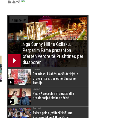
Reklamë
Albinfo.TV
Nga Sunny Hill te Gollaku,
Përparim Rama prezanton
ofertën verore të Prishtinës për
diasporën
Lajme
Paradoksi i kohës sonë: Arritjet e
grave rriten, por edhe dhuna në
familje
Lajme
Pas 27 vjetësh: refugjatja dhe
presidentja takohen sërish
Futboll
Zvicra prish „vëllazërinë“ me
Kosovën, fiton 4:0 në Bazel