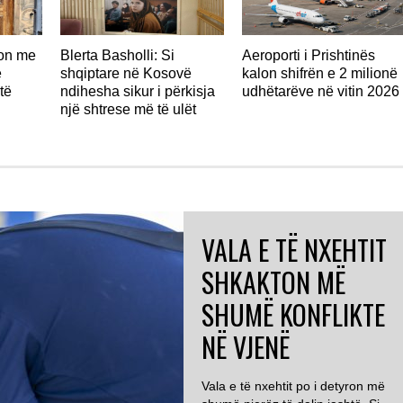
don me
Blerta Basholli: Si
Aeroporti i Prishtinës
ë
shqiptare në Kosovë
kalon shifrën e 2 milionë
të
ndihesha sikur i përkisja
udhëtarëve në vitin 2026
një shtrese më të ulët
VALA E TË NXEHTIT
SHKAKTON MË
SHUMË KONFLIKTE
NË VJENË
Vala e të nxehtit po i detyron më