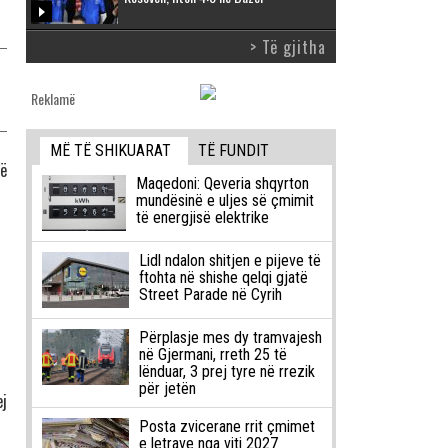
> Të gjitha
Reklamë
MË TË SHIKUARAT
TË FUNDIT
jë
Maqedoni: Qeveria shqyrton
mundësinë e uljes së çmimit
të energjisë elektrike
Lidl ndalon shitjen e pijeve të
ftohta në shishe qelqi gjatë
Street Parade në Cyrih
Përplasje mes dy tramvajesh
në Gjermani, rreth 25 të
lënduar, 3 prej tyre në rrezik
për jetën
ej
Posta zvicerane rrit çmimet
e letrave nga viti 2027