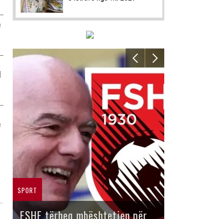
ë
d
ë
SPORT
FSHF tërheq mbështetjen për