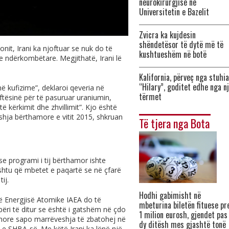
neurokirurgjisë në
Universitetin e Bazelit
Zvicra ka kujdesin
shëndetësor të dytë më të
it, Irani ka njoftuar se nuk do të
kushtueshëm në botë
 ndërkombëtare. Megjithatë, Irani lë
Kalifornia, përveç nga stuhia
“Hilary”, goditet edhe nga n
ë kufizime”, deklaroi qeveria në
tërmet
ftësinë për të pasuruar uraniumin,
të kërkimit dhe zhvillimit”. Kjo është
shja bërthamore e vitit 2015, shkruan
Të tjera nga Bota
 se programi i tij bërthamor ishte
shtu që mbetet e paqartë se në çfarë
ij.
Hodhi gabimisht në
 Energjisë Atomike IAEA do të
mbeturina biletën fituese pr
bëri të ditur se është i gatshëm në çdo
1 milion eurosh, gjendet pas
more sapo marrëveshja të zbatohej në
dy ditësh mes gjashtë tonë
 e SHBA-së. Me këtë Irani ka lënë një