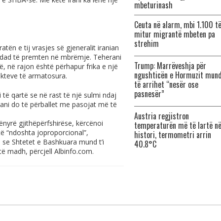
mbeturinash
Ceuta në alarm, mbi 1.100 t
mitur migrantë mbeten pa
strehim
atën e tij vrasjes së gjeneralit iranian
dad të premten në mbrëmje. Teherani
Trump: Marrëveshja për
ë, në rajon është përhapur frika e një
ngushticën e Hormuzit mun
ikteve të armatosura.
të arrihet “nesër ose
pasnesër”
ë qartë se në rast të një sulmi ndaj
ani do të përballet me pasojat më të
Austria regjistron
nyrë gjithëpërfshirëse, kërcënoi
temperaturën më të lartë n
të “ndoshta joproporcional”,
histori, termometri arrin
 se Shtetet e Bashkuara mund t’i
40.8°C
të madh, përcjell
Albinfo.com
.