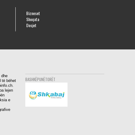
Bizneset
Shoqata
Dosjet
i dhe
BASHKËPUNËTORËT
 të bëhet
info.ch.
pa lejen
bën
aksia e
rafive