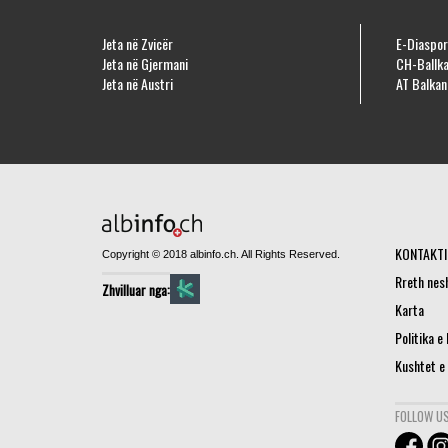
Jeta në Zvicër
E-Diaspor
Jeta në Gjermani
CH-Ballka
Jeta në Austri
AT Balkan
KONTAKTI
Copyright © 2018 albinfo.ch. All Rights Reserved.
Rreth nes
Zhvilluar nga:
Karta
Politika e
Kushtet e
FOLLOW US