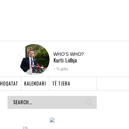
WHO’S WHO?
Kurti: Lidhja
Shqiptare e Prizrenit,
Të gjitha
nyja që bashkoi �...
HOQATAT
KALENDARI
TË TJERA