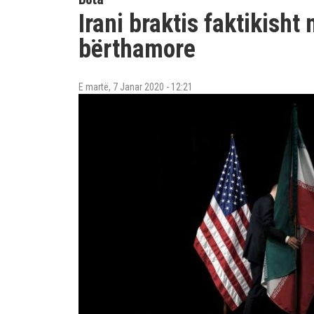
Irani braktis faktikish
bërthamore
E martë, 7 Janar 2020 - 12:21