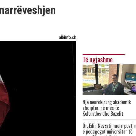
t marrëveshjen
albinfo.ch
Të ngjashme
Një neurokirurg akademik
shqiptar, në mes të
Kolorados dhe Bazelit
Dr. Edin Nevzati, merr postin
e pedagogut universitar të