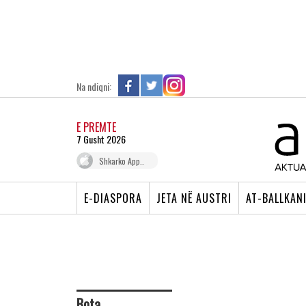
Na ndiqni:
E PREMTE
7 Gusht 2026
Shkarko App..
E-DIASPORA
JETA NË AUSTRI
AT-BALLKAN
Bota