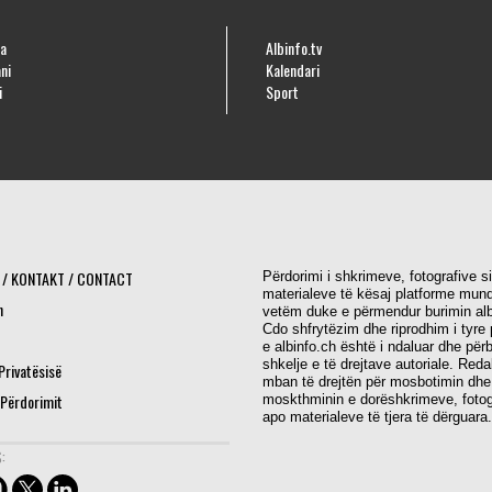
a
Albinfo.tv
ni
Kalendari
i
Sport
 / KONTAKT / CONTACT
Përdorimi i shkrimeve, fotografive s
materialeve të kësaj platforme mund
h
vetëm duke e përmendur burimin alb
Cdo shfrytëzim dhe riprodhim i tyre 
e albinfo.ch është i ndaluar dhe për
shkelje e të drejtave autoriale. Red
 Privatësisë
mban të drejtën për mosbotimin dhe
 Përdorimit
moskthminin e dorëshkrimeve, fotog
apo materialeve të tjera të dërguara.
: