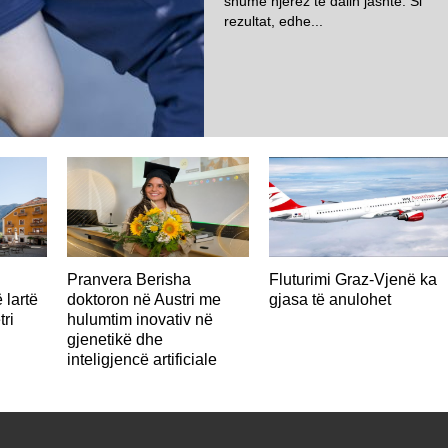
shumë njerëz të dalin jashtë. Si
rezultat, edhe...
AUSTRI
Pranvera Berisha
Fluturimi Graz-Vjenë ka
 lartë
doktoron në Austri me
gjasa të anulohet
tri
hulumtim inovativ në
gjenetikë dhe
inteligjencë artificiale