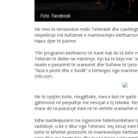
Foto: Facebook
Në mes të tensioneve midis Teheranit dhe Uashington
respektojë më kufizimet e marrëveshjes bërthamore
hapur dyer të pasme.
“Për programin bërthamor të Iranit nuk do të ketë m
Teheran të dielën në mbrëmje. Kjo ka të bëjë me “a
nivelin e pasurimit të uraniumit dhe fushave të tjera 
“faza e pestë dhe e fundit” e tërheqjes nga marrëve
DW.com
.
Në të njëjtën kohë, megjithatë, Irani e bëri të qartë
gjithmonë në përputhje me nevojat e tij teknike. Kë
mase do ta pasurojë Irani në të vërtetë uraniumin e t
Edhe bashkëpunimi me Agjencinë Ndërkombëtare të
vazhdojë, u bë e ditur nga Teherani. Veç kësaj Irani 
kohë të kthehet plotësisht në marrëveshjen bërtha
përputhje me kontratën dhe kur të hiqen sanksionet