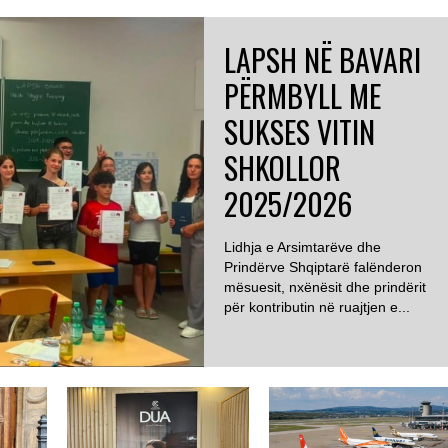
LAPSH NË BAVARI
PËRMBYLL ME
SUKSES VITIN
SHKOLLOR
2025/2026
Lidhja e Arsimtarëve dhe
Prindërve Shqiptarë falënderon
mësuesit, nxënësit dhe prindërit
për kontributin në ruajtjen e...