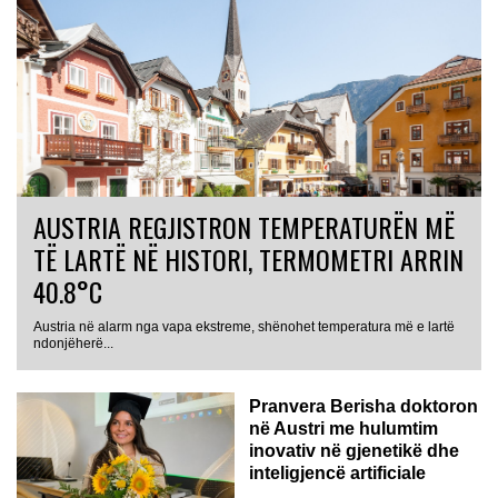
AUSTRIA REGJISTRON TEMPERATURËN MË
TË LARTË NË HISTORI, TERMOMETRI ARRIN
40.8°C
Austria në alarm nga vapa ekstreme, shënohet temperatura më e lartë
AUSTRI
ndonjëherë...
Pranvera Berisha doktoron
në Austri me hulumtim
inovativ në gjenetikë dhe
inteligjencë artificiale