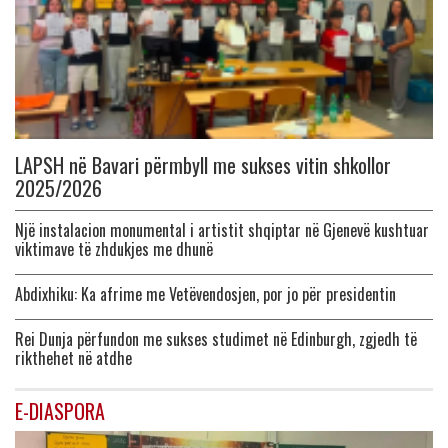
LAPSH në Bavari përmbyll me sukses vitin shkollor
2025/2026
Një instalacion monumental i artistit shqiptar në Gjenevë kushtuar
viktimave të zhdukjes me dhunë
Abdixhiku: Ka afrime me Vetëvendosjen, por jo për presidentin
Rei Dunja përfundon me sukses studimet në Edinburgh, zgjedh të
rikthehet në atdhe
E-DIASPORA