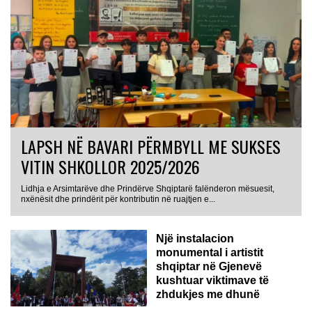
LAPSH NË BAVARI PËRMBYLL ME SUKSES
VITIN SHKOLLOR 2025/2026
Lidhja e Arsimtarëve dhe Prindërve Shqiptarë falënderon mësuesit,
nxënësit dhe prindërit për kontributin në ruajtjen e...
Një instalacion
monumental i artistit
shqiptar në Gjenevë
kushtuar viktimave të
zhdukjes me dhunë