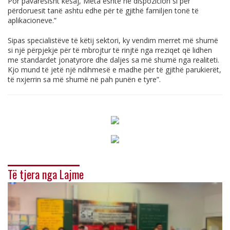
Por pavarësisht kësaj, Meta është në dispozicion si për
përdoruesit tanë ashtu edhe për të gjithë familjen tonë të
aplikacioneve.”
Sipas specialistëve të këtij sektori, ky vendim merret më shumë
si një përpjekje për të mbrojtur të rinjtë nga rreziqet që lidhen
me standardet jonatyrore dhe daljes sa më shumë nga realiteti.
Kjo mund të jetë një ndihmesë e madhe për të gjithë parukierët,
të nxjerrin sa më shumë në pah punën e tyre”.
Të tjera nga Lajme