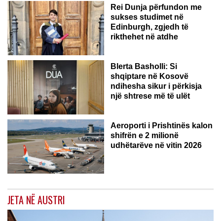
Rei Dunja përfundon me
sukses studimet në
Edinburgh, zgjedh të
rikthehet në atdhe
Blerta Basholli: Si
shqiptare në Kosovë
ndihesha sikur i përkisja
një shtrese më të ulët
Aeroporti i Prishtinës kalon
shifrën e 2 milionë
udhëtarëve në vitin 2026
JETA NË AUSTRI