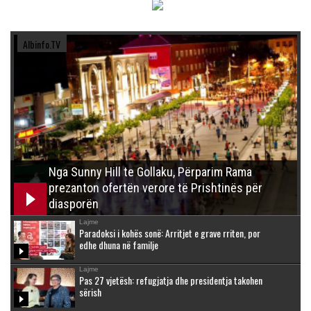
Albinfo.TV
Nga Sunny Hill te Gollaku, Përparim Rama
prezanton ofertën verore të Prishtinës për
diasporën
Lajme
Paradoksi i kohës sonë: Arritjet e grave rriten, por
edhe dhuna në familje
Lajme
Pas 27 vjetësh: refugjatja dhe presidentja takohen
sërish