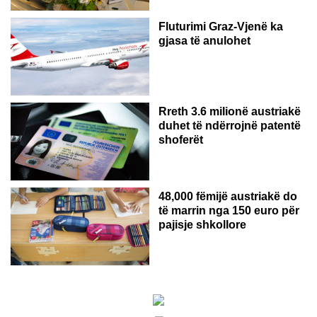
Fluturimi Graz-Vjenë ka
gjasa të anulohet
Rreth 3.6 milionë austriakë
duhet të ndërrojnë patentë
shoferët
48,000 fëmijë austriakë do
të marrin nga 150 euro për
pajisje shkollore