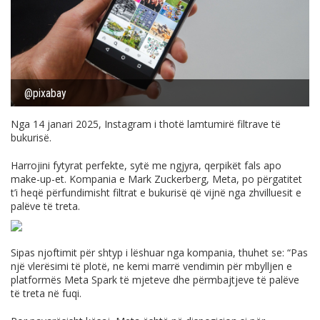
@pixabay
Nga 14 janari 2025, Instagram i thotë lamtumirë filtrave të
bukurisë.
Harrojini fytyrat perfekte, sytë me ngjyra, qerpikët fals apo
make-up-et. Kompania e Mark Zuckerberg, Meta, po përgatitet
t’i heqë përfundimisht filtrat e bukurisë që vijnë nga zhvilluesit e
palëve të treta.
Sipas njoftimit për shtyp i lëshuar nga kompania, thuhet se: “Pas
një vlerësimi të plotë, ne kemi marrë vendimin për mbylljen e
platformës Meta Spark të mjeteve dhe përmbajtjeve të palëve
të treta në fuqi.