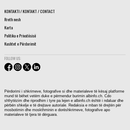
KONTAKTI / KONTAKT / CONTACT
Rreth nesh
Karta
Politika e Privatësisë
Kushtet e Përdorimit
FOLLOW US:
Përdorimi i shkrimeve, fotografive si dhe materialeve të kësaj platforme
mund të bëhet vetëm duke e përmendur burimin albinfo.ch. Cdo
shfrytëzim dhe riprodhim i tyre pa lejen e albinfo.ch është i ndaluar dhe
përbën shkelje e të drejtave autoriale. Redaksia e mban të drejtën për
mosbotimin dhe moskthminin e dorëshkrimeve, fotografive apo
materialeve të tjera të dërguara.