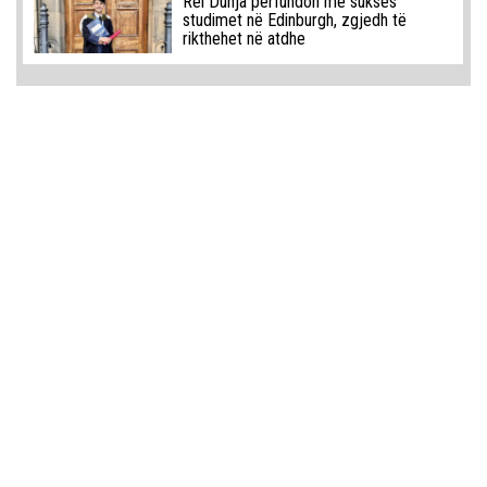
Rei Dunja përfundon me sukses
studimet në Edinburgh, zgjedh të
rikthehet në atdhe