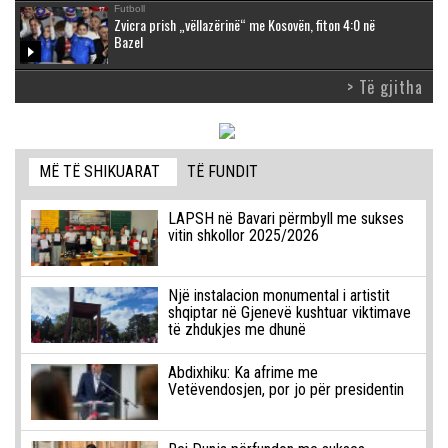
Futboll
Zvicra prish „vëllazërinë“ me Kosovën, fiton 4:0 në
Bazel
> Të gjitha
MË TË SHIKUARAT
TË FUNDIT
LAPSH në Bavari përmbyll me sukses
vitin shkollor 2025/2026
Një instalacion monumental i artistit
shqiptar në Gjenevë kushtuar viktimave
të zhdukjes me dhunë
Abdixhiku: Ka afrime me
Vetëvendosjen, por jo për presidentin