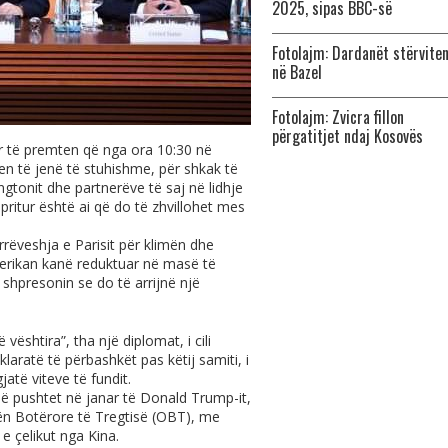
2025, sipas BBC-së
Fotolajm: Dardanët stërvite
në Bazel
Fotolajm: Zvicra fillon
përgatitjet ndaj Kosovës
ar të premten që nga ora 10:30 në
n të jenë të stuhishme, për shkak të
ngtonit dhe partnerëve të saj në lidhje
pritur është ai që do të zhvillohet mes
rëveshja e Parisit për klimën dhe
merikan kanë reduktuar në masë të
shpresonin se do të arrijnë një
ështira”, tha një diplomat, i cili
klaratë të përbashkët pas këtij samiti, i
jatë viteve të fundit.
në pushtet në janar të Donald Trump-it,
ën Botërore të Tregtisë (OBT), me
e çelikut nga Kina.