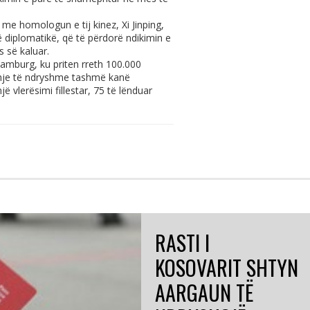
e homologun e tij kinez, Xi Jinping,
më diplomatikë, që të përdorë ndikimin e
s së kaluar.
amburg, ku priten rreth 100.000
shje të ndryshme tashmë kanë
 vlerësimi fillestar, 75 të lënduar
RASTI I
KOSOVARIT SHTYN
AARGAUN TË