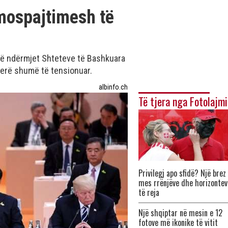
mospajtimesh të
isë ndërmjet Shteteve të Bashkuara
ferë shumë të tensionuar.
albinfo.ch
Të tjera nga Fotolajmi
Privilegj apo sfidë? Një brez
mes rrënjëve dhe horizontev
të reja
Një shqiptar në mesin e 12
fotove më ikonike të vitit