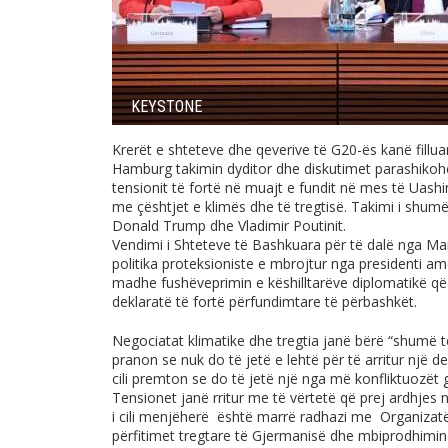
KEYSTONE
Krerët e shteteve dhe qeverive të G20-ës kanë fillu
Hamburg takimin dyditor dhe diskutimet parashikohe
tensionit të fortë në muajt e fundit në mes të Uashi
me çështjet e klimës dhe të tregtisë. Takimi i shumë
Donald Trump dhe Vladimir Poutinit.
Vendimi i Shteteve të Bashkuara për të dalë nga Mar
politika proteksioniste e mbrojtur nga presidenti a
madhe fushëveprimin e këshilltarëve diplomatikë që 
deklaratë të fortë përfundimtare të përbashkët.
Negociatat klimatike dhe tregtia janë bërë “shumë të v
pranon se nuk do të jetë e lehtë për të arritur një de
cili premton se do të jetë një nga më konfliktuozët g
Tensionet janë rritur me të vërtetë që prej ardhjes 
i cili menjëherë është marrë radhazi me Organizat
përfitimet tregtare të Gjermanisë dhe mbiprodhimin 