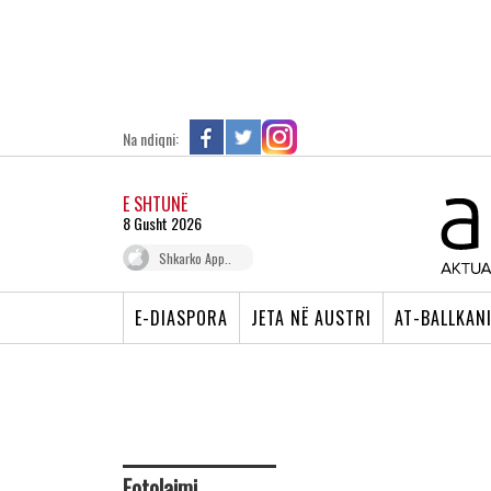
Na ndiqni:
E SHTUNË
8 Gusht 2026
Shkarko App..
E-DIASPORA
JETA NË AUSTRI
AT-BALLKAN
Fotolajmi