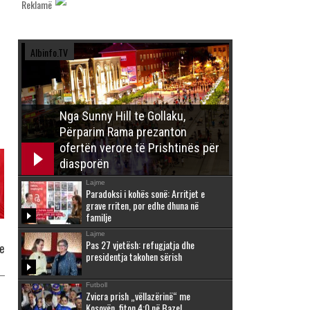
Reklamë
Albinfo.TV
Nga Sunny Hill te Gollaku,
Përparim Rama prezanton
ofertën verore të Prishtinës për
diasporën
Lajme
Paradoksi i kohës sonë: Arritjet e
grave rriten, por edhe dhuna në
familje
Lajme
Pas 27 vjetësh: refugjatja dhe
e
presidentja takohen sërish
Futboll
Zvicra prish „vëllazërinë“ me
Kosovën, fiton 4:0 në Bazel