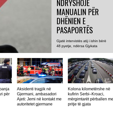
NDRYSHOJË
MANUALIN PËR
DHËNIEN E
PASAPORTËS
Gjatë intervistës atij i ishin bërë
48 pyetje, ndërsa Gjykata
GJERMANI
Administrative e Aargaut
konstatoi se 23...
panja
Aksidenti tragjik në
Kolona kilometërshe në
ri për
Gjermani, ambasadori
kufirin Serbi–Kroaci,
Ajeti: Jemi në kontakt me
mërgimtarët përballen m
autoritetet gjermane
pritje të gjata