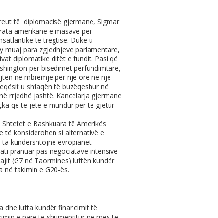
e kreut të diplomacisë gjermane, Sigmar
istrata amerikane e masave për
satlantike të tregtisë. Duke u
dy muaj para zgjedhjeve parlamentare,
vat diplomatike ditët e fundit. Pasi që
Uashington për bisedimet përfundimtare,
jten në mbrëmje për një orë në një
heqësit u shfaqën të buzëqeshur në
kanë rrjedhë jashtë. Kancelarja gjermane
hçka që të jetë e mundur për të gjetur
e, Shtetet e Bashkuara të Amerikës
e të konsiderohen si alternativë e
 ta kundërshtojnë evropianët.
 pati pranuar pas negociatave intensive
ajit (G7 në Taormines) luftën kundër
a në takimin e G20-ës.
ia dhe lufta kundër financimit të
kimin e parë të shumëpritur në mes të