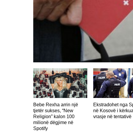
Bebe Rexha arrin një
Ekstradohet nga S
tjetër sukses, “New
në Kosovë i kërkua
Religion” kalon 100
vrasje në tentativë
milionë dëgjime në
Spotify