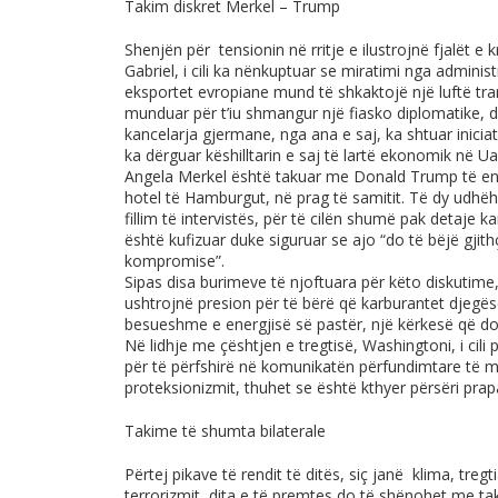
Takim diskret Merkel – Trump
Shenjën për tensionin në rritje e ilustrojnë fjalët 
Gabriel, i cili ka nënkuptuar se miratimi nga admin
eksportet evropiane mund të shkaktojë një luftë tran
munduar për t’iu shmangur një fiasko diplomatike, 
kancelarja gjermane, nga ana e saj, ka shtuar iniciati
ka dërguar këshilltarin e saj të lartë ekonomik në 
Angela Merkel është takuar me Donald Trump të en
hotel të Hamburgut, në prag të samitit. Të dy udhë
fillim të intervistës, për të cilën shumë pak detaje 
është kufizuar duke siguruar se ajo “do të bëjë gjit
kompromise”.
Sipas disa burimeve të njoftuara për këto diskutim
ushtrojnë presion për të bërë që karburantet djegës
besueshme e energjisë së pastër, një kërkesë që do
Në lidhje me çështjen e tregtisë, Washingtoni, i cili
për të përfshirë në komunikatën përfundimtare të m
proteksionizmit, thuhet se është kthyer përsëri prap
Takime të shumta bilaterale
Përtej pikave të rendit të ditës, siç janë klima, tregt
terrorizmit, dita e të premtes do të shënohet me ta