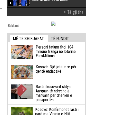
> Të gjitha
n
Reklamë
MË TË SHIKUARAT
TË FUNDIT
Personi fatlum fitoi 104
milionë franga në lotarinë
EuroMillions
Kosovë: Një jetë e re për
qentë endacakë
Rasti i kosovarit shtyn
Aargaun të ndryshojë
manualin për dhënien e
pasaportës
Kosovë: Konfirmohet rasti i
parë me Virusin e Nilit