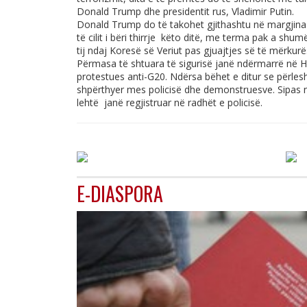
Donald Trump dhe presidentit rus, Vladimir Putin.
Donald Trump do të takohet gjithashtu në margjina m
të cilit i bëri thirrje këto ditë, me terma pak a shu
tij ndaj Koresë së Veriut pas gjuajtjes së të mërkurë
Përmasa të shtuara të sigurisë janë ndërmarrë në H
protestues anti-G20. Ndërsa bëhet e ditur se përle
shpërthyer mes policisë dhe demonstruesve. Sipas një
lehtë janë regjistruar në radhët e policisë.
E-DIASPORA