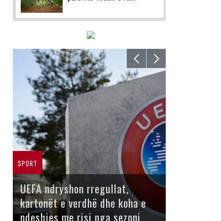
SPORT
UEFA ndryshon rregullat,
kartonët e verdhë dhe koha e
ndeshjes me risi nga sezoni