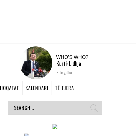
WHO’S WHO?
Kurti: Lidhja
Shqiptare e Prizrenit,
Të gjitha
nyja që bashkoi �...
HOQATAT
KALENDARI
TË TJERA