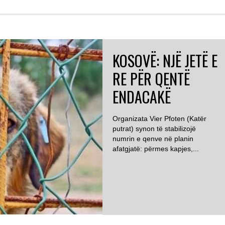
KOSOVË: NJË JETË E
RE PËR QENTË
ENDACAKË
Organizata Vier Pfoten (Katër
putrat) synon të stabilizojë
numrin e qenve në planin
afatgjatë: përmes kapjes,...