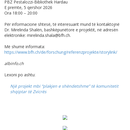
PBZ Pestalozzi-Bibliothek Hardau
E premte, 5 qershor 2026
Ora 18:00 – 20:00
Për informacione shtesë, të interesuarit mund të kontaktojnë
Dr. Mirelinda Shalën, bashkëpunëtore e projektit, në adresën
elektronike:
mirelinda.shala@bfh.ch
.
Më shumë informata:
https://www.bfh.ch/de/forschung/referenzprojekte/storylink/
albinfo.ch
Lexoni po ashtu:
Një projekt mbi “plakjen e shëndetshme” të komunitetit
shqiptar të Zvicrës