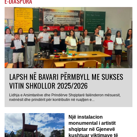
E-DIASPORA
LAPSH NË BAVARI PËRMBYLL ME SUKSES
VITIN SHKOLLOR 2025/2026
Lidhja e Arsimtarëve dhe Prindërve Shqiptarë falënderon mësuesit,
nxënësit dhe prindërit për kontributin në ruajtjen e...
Një instalacion
monumental i artistit
shqiptar në Gjenevë
kushtuar viktimave të