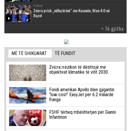
Futboll
Zvicra prish „vëllazërinë“ me Kosovën, fiton 4:0 në
Bazel
> Të gjitha
MË TË SHIKUARAT
TË FUNDIT
Zvicra rrezikon të dështojë me
objektivat klimatike të vitit 2030
Fondi amerikan Apollo blen gjigantin
“low-cost” EasyJet për 6.2 miliardë
franga
FSHF tërheq mbështetjen për Gianni
Infantinon