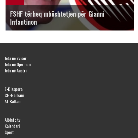
FSHF tërheq mbështetjen për Gianni
Infantinon
Jeta në Zvicër
Jeta në Gjermani
Jeta në Austri
E-Diaspora
CH-Ballkani
AT Balkani
Albinfo.tv
Kalendari
Sport