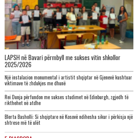
LAPSH në Bavari përmbyll me sukses vitin shkollor
2025/2026
Një instalacion monumental i artistit shqiptar në Gjenevë kushtuar
viktimave të zhdukjes me dhunë
Rei Dunja përfundon me sukses studimet në Edinburgh, zgjedh të
rikthehet në atdhe
Blerta Basholli: Si shqiptare në Kosovë ndihesha sikur i përkisja një
shtrese më të ulët