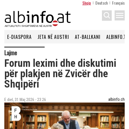
Shqip
Deutsch
Français
menu
E-DIASPORA
JETA NË AUSTRI
AT-BALLKANI
ALBINFO.TV
Lajme
Forum leximi dhe diskutimi
për plakjen në Zvicër dhe
Shqipëri
albinfo.ch
E diel, 31 Maj 2026 - 23:26