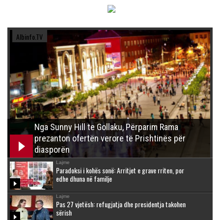
Albinfo.TV
Nga Sunny Hill te Gollaku, Përparim Rama
prezanton ofertën verore të Prishtinës për
diasporën
Lajme
Paradoksi i kohës sonë: Arritjet e grave rriten, por
edhe dhuna në familje
Lajme
Pas 27 vjetësh: refugjatja dhe presidentja takohen
sërish