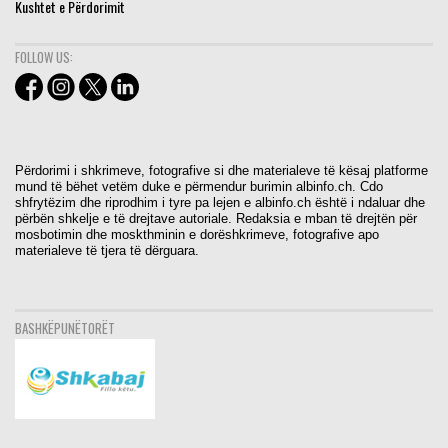
Kushtet e Përdorimit
FOLLOW US:
Përdorimi i shkrimeve, fotografive si dhe materialeve të kësaj platforme
mund të bëhet vetëm duke e përmendur burimin albinfo.ch. Cdo
shfrytëzim dhe riprodhim i tyre pa lejen e albinfo.ch është i ndaluar dhe
përbën shkelje e të drejtave autoriale. Redaksia e mban të drejtën për
mosbotimin dhe moskthminin e dorëshkrimeve, fotografive apo
materialeve të tjera të dërguara.
BASHKËPUNËTORËT