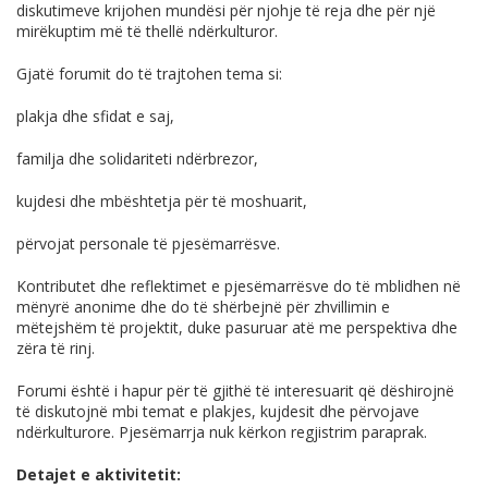
diskutimeve krijohen mundësi për njohje të reja dhe për një
mirëkuptim më të thellë ndërkulturor.
Gjatë forumit do të trajtohen tema si:
plakja dhe sfidat e saj,
familja dhe solidariteti ndërbrezor,
kujdesi dhe mbështetja për të moshuarit,
përvojat personale të pjesëmarrësve.
Kontributet dhe reflektimet e pjesëmarrësve do të mblidhen në
mënyrë anonime dhe do të shërbejnë për zhvillimin e
mëtejshëm të projektit, duke pasuruar atë me perspektiva dhe
zëra të rinj.
Forumi është i hapur për të gjithë të interesuarit që dëshirojnë
të diskutojnë mbi temat e plakjes, kujdesit dhe përvojave
ndërkulturore. Pjesëmarrja nuk kërkon regjistrim paraprak.
Detajet e aktivitetit: