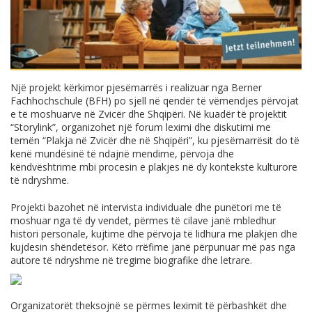
Një projekt kërkimor pjesëmarrës i realizuar nga Berner
Fachhochschule (BFH) po sjell në qendër të vëmendjes përvojat
e të moshuarve në Zvicër dhe Shqipëri. Në kuadër të projektit
“Storylink”, organizohet një forum leximi dhe diskutimi me
temën “Plakja në Zvicër dhe në Shqipëri”, ku pjesëmarrësit do të
kenë mundësinë të ndajnë mendime, përvoja dhe
këndvështrime mbi procesin e plakjes në dy kontekste kulturore
të ndryshme.
Projekti bazohet në intervista individuale dhe punëtori me të
moshuar nga të dy vendet, përmes të cilave janë mbledhur
histori personale, kujtime dhe përvoja të lidhura me plakjen dhe
kujdesin shëndetësor. Këto rrëfime janë përpunuar më pas nga
autore të ndryshme në tregime biografike dhe letrare.
Organizatorët theksojnë se përmes leximit të përbashkët dhe