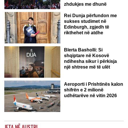
zhdukjes me dhunë
Rei Dunja përfundon me
sukses studimet në
Edinburgh, zgjedh të
rikthehet në atdhe
Blerta Basholli: Si
shqiptare në Kosovë
ndihesha sikur i përkisja
një shtrese më të ulët
Aeroporti i Prishtinës kalon
shifrën e 2 milionë
udhëtarëve në vitin 2026
JETA NË AUSTRI