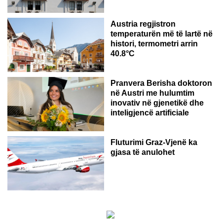
Austria regjistron
temperaturën më të lartë në
histori, termometri arrin
40.8°C
AUSTRI
Pranvera Berisha doktoron
në Austri me hulumtim
inovativ në gjenetikë dhe
inteligjencë artificiale
Fluturimi Graz-Vjenë ka
gjasa të anulohet