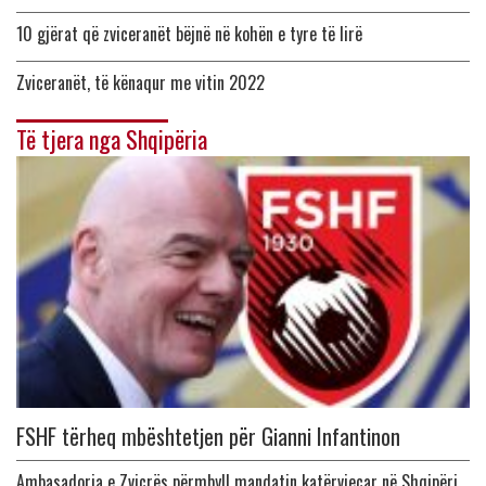
10 gjërat që zviceranët bëjnë në kohën e tyre të lirë
Zviceranët, të kënaqur me vitin 2022
Të tjera nga Shqipëria
FSHF tërheq mbështetjen për Gianni Infantinon
Ambasadorja e Zvicrës përmbyll mandatin katërvjeçar në Shqipëri,