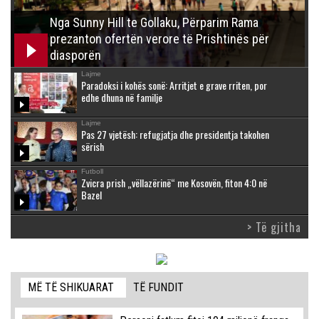
Nga Sunny Hill te Gollaku, Përparim Rama
prezanton ofertën verore të Prishtinës për
diasporën
Lajme
Paradoksi i kohës sonë: Arritjet e grave rriten, por
edhe dhuna në familje
Lajme
Pas 27 vjetësh: refugjatja dhe presidentja takohen
sërish
Futboll
Zvicra prish „vëllazërinë“ me Kosovën, fiton 4:0 në
Bazel
> Të gjitha
MË TË SHIKUARAT
TË FUNDIT