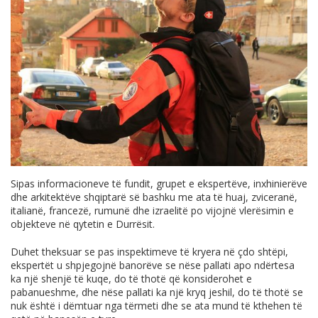
Sipas informacioneve të fundit, grupet e ekspertëve, inxhinierëve
dhe arkitektëve shqiptarë së bashku me ata të huaj, zviceranë,
italianë, francezë, rumunë dhe izraelitë po vijojnë vlerësimin e
objekteve në qytetin e Durrësit.
Duhet theksuar se pas inspektimeve të kryera në çdo shtëpi,
ekspertët u shpjegojnë banorëve se nëse pallati apo ndërtesa
ka një shenjë të kuqe, do të thotë që konsiderohet e
pabanueshme, dhe nëse pallati ka një kryq jeshil, do të thotë se
nuk është i dëmtuar nga tërmeti dhe se ata mund të kthehen të