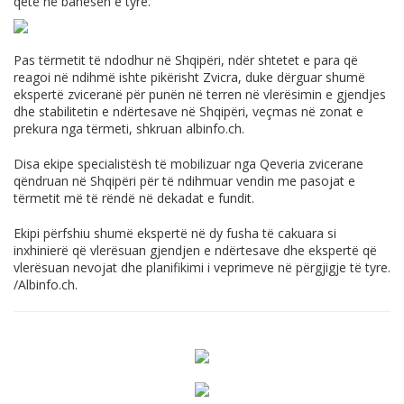
qetë në banesën e tyre.
Pas tërmetit të ndodhur në Shqipëri, ndër shtetet e para që
reagoi në ndihmë ishte pikërisht Zvicra, duke dërguar shumë
ekspertë zviceranë për punën në terren në vlerësimin e gjendjes
dhe stabilitetin e ndërtesave në Shqipëri, veçmas në zonat e
prekura nga tërmeti, shkruan
albinfo.ch
.
Disa ekipe specialistësh të mobilizuar nga Qeveria zvicerane
qëndruan në Shqipëri për të ndihmuar vendin me pasojat e
tërmetit më të rëndë në dekadat e fundit.
Ekipi përfshiu shumë ekspertë në dy fusha të cakuara si
inxhinierë që vlerësuan gjendjen e ndërtesave dhe ekspertë që
vlerësuan nevojat dhe planifikimi i veprimeve në përgjigje të tyre.
/
Albinfo.ch
.