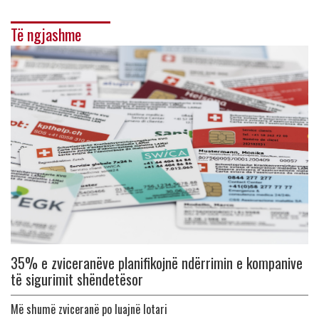
Të ngjashme
35% e zviceranëve planifikojnë ndërrimin e kompanive
të sigurimit shëndetësor
Më shumë zviceranë po luajnë lotari