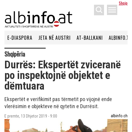
Shqip
menu
E-DIASPORA
JETA NË AUSTRI
AT-BALLKANI
ALBINFO.TV
Shqipëria
Durrës: Ekspertët zviceranë
po inspektojnë objektet e
dëmtuara
Ekspertët e verifikimit pas tërmetit po vijojnë ende
vlerësimin e objekteve në qytetin e Durrësit.
albinfo.ch
E premte, 13 Dhjetor 2019 - 9:00