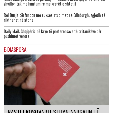
zhvillon takime lamtumire me krerët e shtetit
Rei Dunja përfundon me sukses studimet në Edinburgh, zgjedh të
rikthehet në atdhe
Daily Mail: Shqipëria në krye të preferencave të britanikëve për
pushimet verore
E-DIASPORA
RASTI I KOSOVARIT SHTYN AARGAUN TË