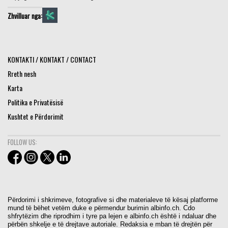
Zhvilluar nga:
KONTAKTI / KONTAKT / CONTACT
Rreth nesh
Karta
Politika e Privatësisë
Kushtet e Përdorimit
FOLLOW US:
Përdorimi i shkrimeve, fotografive si dhe materialeve të kësaj platforme
mund të bëhet vetëm duke e përmendur burimin albinfo.ch. Cdo
shfrytëzim dhe riprodhim i tyre pa lejen e albinfo.ch është i ndaluar dhe
përbën shkelje e të drejtave autoriale. Redaksia e mban të drejtën për