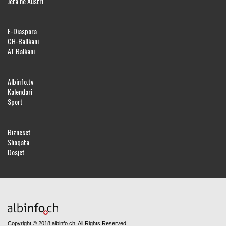
Jeta në Austri
E-Diaspora
CH-Ballkani
AT Balkani
Albinfo.tv
Kalendari
Sport
Bizneset
Shoqata
Dosjet
Copyright © 2018 albinfo.ch. All Rights Reserved.