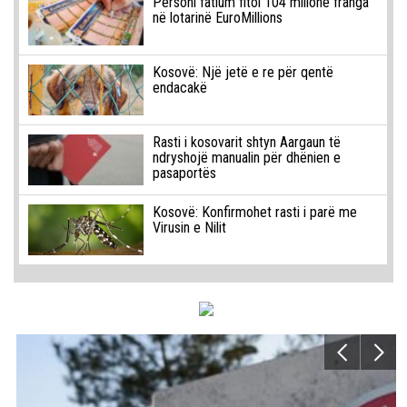
Personi fatlum fitoi 104 milionë franga
në lotarinë EuroMillions
Kosovë: Një jetë e re për qentë
endacakë
Rasti i kosovarit shtyn Aargaun të
ndryshojë manualin për dhënien e
pasaportës
Kosovë: Konfirmohet rasti i parë me
Virusin e Nilit