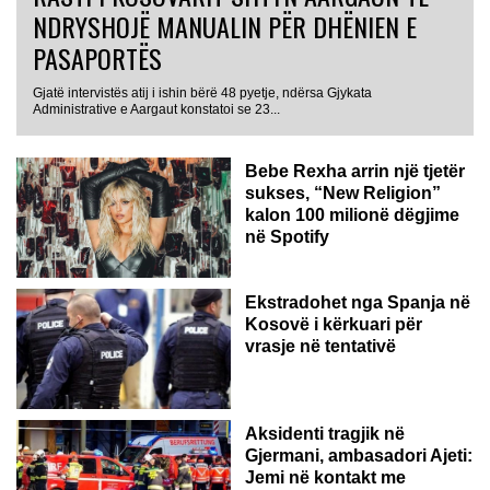
NDRYSHOJË MANUALIN PËR DHËNIEN E
PASAPORTËS
Gjatë intervistës atij i ishin bërë 48 pyetje, ndërsa Gjykata
Administrative e Aargaut konstatoi se 23...
Bebe Rexha arrin një tjetër
sukses, “New Religion”
kalon 100 milionë dëgjime
në Spotify
Ekstradohet nga Spanja në
Kosovë i kërkuari për
vrasje në tentativë
GJERMANI
Aksidenti tragjik në
Gjermani, ambasadori Ajeti:
Jemi në kontakt me