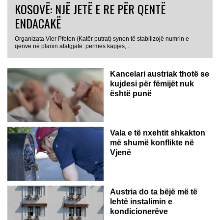
KOSOVË: NJË JETË E RE PËR QENTË
ENDACAKË
Organizata Vier Pfoten (Katër putrat) synon të stabilizojë numrin e
qenve në planin afatgjatë: përmes kapjes,...
Kancelari austriak thotë se
kujdesi për fëmijët nuk
është punë
Vala e të nxehtit shkakton
më shumë konflikte në
Vjenë
Austria do ta bëjë më të
lehtë instalimin e
kondicionerëve