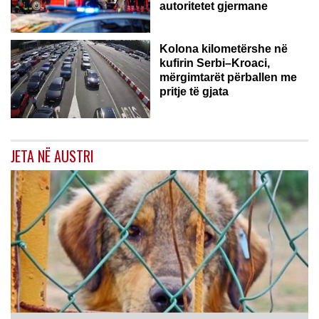
autoritetet gjermane
Kolona kilometërshe në
kufirin Serbi–Kroaci,
mërgimtarët përballen me
pritje të gjata
JETA NË AUSTRI