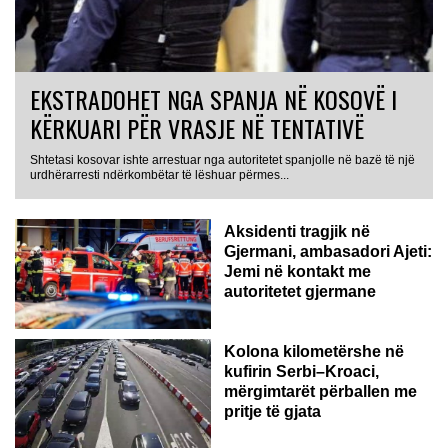
EKSTRADOHET NGA SPANJA NË KOSOVË I
KËRKUARI PËR VRASJE NË TENTATIVË
Shtetasi kosovar ishte arrestuar nga autoritetet spanjolle në bazë të një
GJERMANI
urdhërarresti ndërkombëtar të lëshuar përmes...
Aksidenti tragjik në
Gjermani, ambasadori Ajeti:
Jemi në kontakt me
autoritetet gjermane
Kolona kilometërshe në
kufirin Serbi–Kroaci,
mërgimtarët përballen me
pritje të gjata