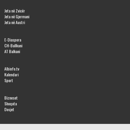
Jeta në Zvicër
Jeta në Gjermani
Jeta në Austri
E-Diaspora
CH-Ballkani
AT Balkani
Albinfo.tv
Kalendari
Sport
Bizneset
Shoqata
Dosjet