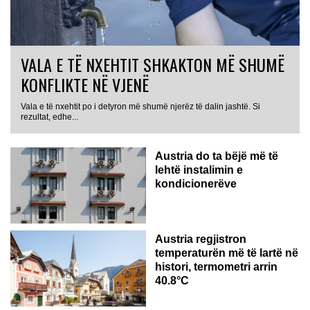
VALA E TË NXEHTIT SHKAKTON MË SHUMË
KONFLIKTE NË VJENË
Vala e të nxehtit po i detyron më shumë njerëz të dalin jashtë. Si
rezultat, edhe...
Austria do ta bëjë më të
lehtë instalimin e
kondicionerëve
Austria regjistron
temperaturën më të lartë në
histori, termometri arrin
40.8°C
AUSTRI