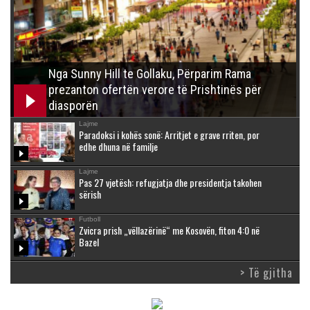
Nga Sunny Hill te Gollaku, Përparim Rama
prezanton ofertën verore të Prishtinës për
diasporën
Lajme
Paradoksi i kohës sonë: Arritjet e grave rriten, por
edhe dhuna në familje
Lajme
Pas 27 vjetësh: refugjatja dhe presidentja takohen
sërish
Futboll
Zvicra prish „vëllazërinë“ me Kosovën, fiton 4:0 në
Bazel
> Të gjitha