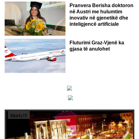
Pranvera Berisha doktoron
në Austri me hulumtim
inovativ në gjenetikë dhe
inteligjencë artificiale
Fluturimi Graz-Vjenë ka
gjasa të anulohet
Albinfo.TV