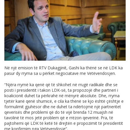
Në një emision të RTV Dukagjinit, Gashi ka thënë se në LDK ka
pasur dy rryma sa u përket negociatave me Vetëvendosjen.
“Njëra rrymë ka qenë që të shkohet në rrugë radikale dhe se
posti i presidentit i takon LDK-së, ta propozojë dhe partneri i
koalicionit duhet ta përkrahë në mënyrë absolute. Dhe, rryma
tjetër kanë qenë shumicë, e cila ka thënë se kjo është çështje e
formulimit gjuhësor dhe ne duhet ta ndërtojmë një partneritet
qeverisës dhe problemi që do të vijë brenda 12 muajsh në
tavolinë të mos jetë problem që e rrëzon qeverinë. Pra, të
pajtohemi që LDK të ketë të drejtën e propozimit të presidentit
me konfirmim nga Vetëvendosje”.