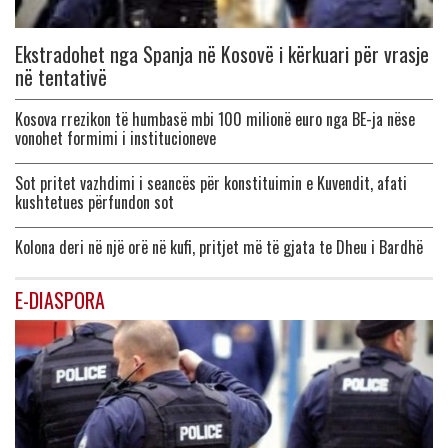
Ekstradohet nga Spanja në Kosovë i kërkuari për vrasje
në tentativë
Kosova rrezikon të humbasë mbi 100 milionë euro nga BE-ja nëse
vonohet formimi i institucioneve
Sot pritet vazhdimi i seancës për konstituimin e Kuvendit, afati
kushtetues përfundon sot
Kolona deri në një orë në kufi, pritjet më të gjata te Dheu i Bardhë
E-DIASPORA