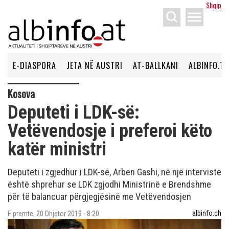
Shqip
menu
E-DIASPORA
JETA NË AUSTRI
AT-BALLKANI
ALBINFO.TV
Kosova
Deputeti i LDK-së:
Vetëvendosje i preferoi këto
katër ministri
Deputeti i zgjedhur i LDK-së, Arben Gashi, në një intervistë
është shprehur se LDK zgjodhi Ministrinë e Brendshme
për të balancuar përgjegjësinë me Vetëvendosjen
albinfo.ch
E premte, 20 Dhjetor 2019 - 8:20