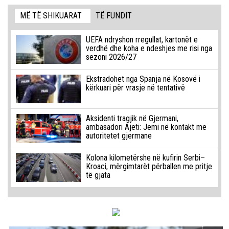
MË TË SHIKUARAT
TË FUNDIT
UEFA ndryshon rregullat, kartonët e
verdhë dhe koha e ndeshjes me risi nga
sezoni 2026/27
Ekstradohet nga Spanja në Kosovë i
kërkuari për vrasje në tentativë
Aksidenti tragjik në Gjermani,
ambasadori Ajeti: Jemi në kontakt me
autoritetet gjermane
Kolona kilometërshe në kufirin Serbi–
Kroaci, mërgimtarët përballen me pritje
të gjata