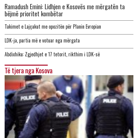
Ramadush Emini: Lidhjen e Kosovës me mërgatën ta
bëjmë prioritet kombëtar
Takimet e Lajçakut me opozitën për Planin Evropian
LDK-ja, partia më e votuar nga mërgata
Abdixhiku: Zgjedhjet e 17 tetorit, rikthim i LDK-së
Të tjera nga Kosova