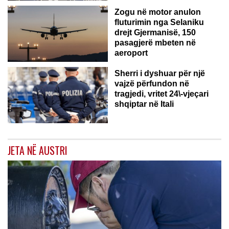
Zogu në motor anulon
fluturimin nga Selaniku
drejt Gjermanisë, 150
pasagjerë mbeten në
ITALI
aeroport
Sherri i dyshuar për një
vajzë përfundon në
tragjedi, vritet 24\-vjeçari
shqiptar në Itali
JETA NË AUSTRI