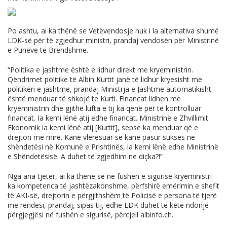
Po ashtu, ai ka thënë se Vetëvendosje nuk i la alternativa shumë
LDK-së për të zgjedhur ministri, prandaj vendosën për Ministrinë
e Punëve të Brendshme.
“Politika e jashtme është e lidhur direkt me kryeministrin.
Qëndrimet politike të Albin Kurtit janë të lidhur kryesisht me
politikën e jashtme, prandaj Ministrja e Jashtme automatikisht
është menduar të shkojë te Kurti. Financat lidhen me
kryeministrin dhe gjithë lufta e tij ka qenë për të kontrolluar
financat. Ia kemi lënë atij edhe financat. Ministrinë e Zhvillimit
Ekonomik ia kemi lënë atij [Kurtit], sepse ka menduar që e
drejton më mirë. Kanë vlerësuar se kanë pasur sukses në
shëndetësi në Komunë e Prishtinës, ia kemi lënë edhe Ministrinë
e Shëndetësisë. A duhet të zgjedhim ne diçka?!”
Nga ana tjetër, ai ka thënë se në fushën e sigurisë kryeministri
ka kompetenca të jashtëzakonshme, përfshirë emërimin e shefit
të AKI-së, drejtorin e përgjithshëm të Policisë e persona të tjerë
me rëndësi, prandaj, sipas tij, edhe LDK duhet të ketë ndonjë
përgjegjësi në fushën e sigurisë, përcjell
albinfo.ch
.