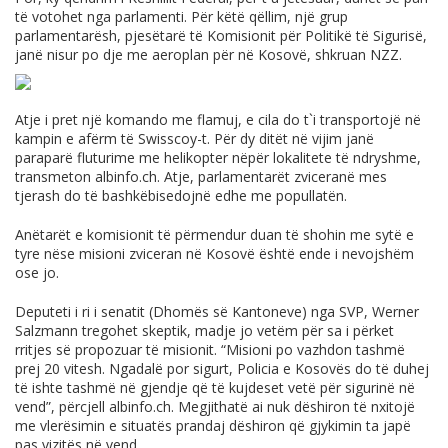
të votohet nga parlamenti. Për këtë qëllim, një grup
parlamentarësh, pjesëtarë të Komisionit për Politikë të Sigurisë,
janë nisur po dje me aeroplan për në Kosovë, shkruan NZZ.
Atje i pret një komando me flamuj, e cila do t`i transportojë në
kampin e afërm të Swisscoy-t. Për dy ditët në vijim janë
paraparë fluturime me helikopter nëpër lokalitete të ndryshme,
transmeton
albinfo.ch
. Atje, parlamentarët zviceranë mes
tjerash do të bashkëbisedojnë edhe me popullatën.
Anëtarët e komisionit të përmendur duan të shohin me sytë e
tyre nëse misioni zviceran në Kosovë është ende i nevojshëm
ose jo.
Deputeti i ri i senatit (Dhomës së Kantoneve) nga SVP, Werner
Salzmann tregohet skeptik, madje jo vetëm për sa i përket
rritjes së propozuar të misionit. “Misioni po vazhdon tashmë
prej 20 vitesh. Ngadalë por sigurt, Policia e Kosovës do të duhej
të ishte tashmë në gjendje që të kujdeset vetë për sigurinë në
vend”, përcjell
albinfo.ch
. Megjithatë ai nuk dëshiron të nxitojë
me vlerësimin e situatës prandaj dëshiron që gjykimin ta japë
pas vizitës në vend.