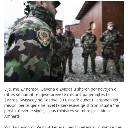
Dje, më 27 nëntor, Qeveria e Zvicrës u shpreh për nevojën e
rritjes së numrit të pjesëtarëve të misionit paqeruajtës të
Zvicrës, Swisscoy në Kosovë. 30 ushtarë duhet t`i shtohen këtij
misioni për të qenë në nivel të kërkesave që shtron situata “në
përshkallëzim e sipër”, sipas ministres së mbrojtjes, Viola
Amherd.
Por, ky qëndrim i Këshillit Federal, për t`u jetësuar, duhet së pari