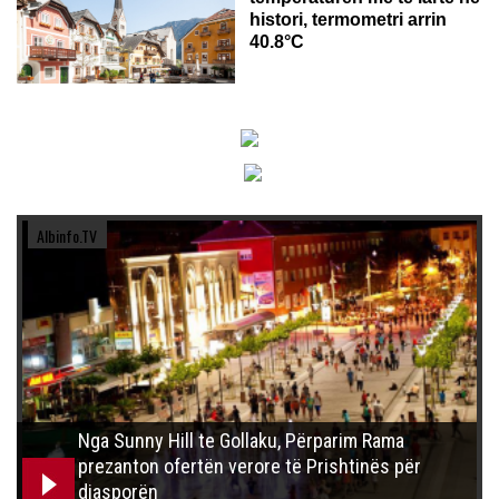
histori, termometri arrin
40.8°C
Albinfo.TV
Nga Sunny Hill te Gollaku, Përparim Rama
prezanton ofertën verore të Prishtinës për
diasporën