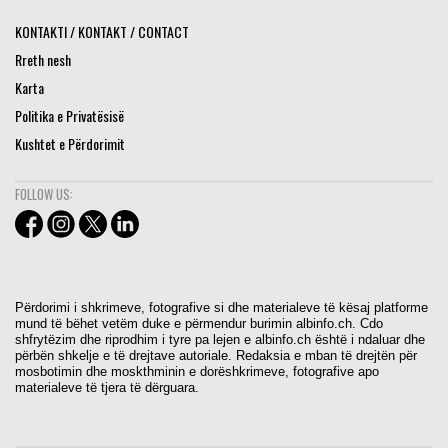
KONTAKTI / KONTAKT / CONTACT
Rreth nesh
Karta
Politika e Privatësisë
Kushtet e Përdorimit
FOLLOW US:
Përdorimi i shkrimeve, fotografive si dhe materialeve të kësaj platforme
mund të bëhet vetëm duke e përmendur burimin albinfo.ch. Cdo
shfrytëzim dhe riprodhim i tyre pa lejen e albinfo.ch është i ndaluar dhe
përbën shkelje e të drejtave autoriale. Redaksia e mban të drejtën për
mosbotimin dhe moskthminin e dorëshkrimeve, fotografive apo
materialeve të tjera të dërguara.