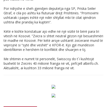
Por ndryshe e sheh gjendjen deputetja nga SP, Priska Seiler
Gtraf, e cila po ashtu ka fluturuar drejt Prishtinës. “Promovimi
ushtarak i paqes është një ndër shtyllat mbi të cilat qëndron
ushtria dhe prandaj ka kuptim”.
Këtë e kishte konstatuar ajo edhe në një vizitë të bërë para tri
vitesh në Kosovë. ”Zvicra si shtet neutral gëzon një besueshmëri
të madhe në Kosovë. Për këtë arsye ushtarët zviceranë mund të
veprojnë si “sytë dhe veshët” e KFOR-it. Kjo gjë mundëson
identifikimin e hershëm të konfliktit dhe shuarjen e tij.
Me shtimin e numrit të personelit, Swisscoy do t`i kushtojë
buxhetit të Zvicrës 40 milionë franga në vit, pëfcjell
albinfo.ch
.
Aktualisht, ai kushton 33 milionë franga në vit.