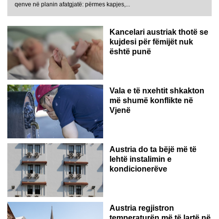
qenve në planin afatgjatë: përmes kapjes,...
Kancelari austriak thotë se
kujdesi për fëmijët nuk
është punë
Vala e të nxehtit shkakton
më shumë konflikte në
Vjenë
Austria do ta bëjë më të
lehtë instalimin e
kondicionerëve
Austria regjistron
temperaturën më të lartë në