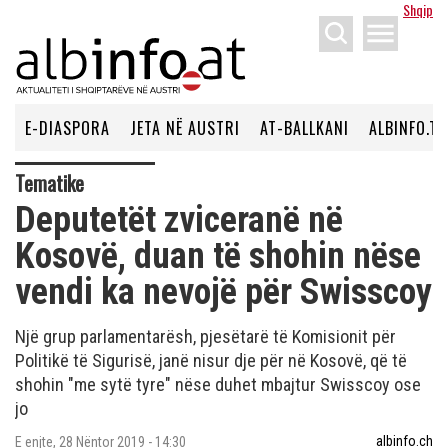
Shqip
menu
E-DIASPORA
JETA NË AUSTRI
AT-BALLKANI
ALBINFO.TV
Tematike
Deputetët zviceranë në
Kosovë, duan të shohin nëse
vendi ka nevojë për Swisscoy
Një grup parlamentarësh, pjesëtarë të Komisionit për
Politikë të Sigurisë, janë nisur dje për në Kosovë, që të
shohin "me sytë tyre" nëse duhet mbajtur Swisscoy ose
jo
albinfo.ch
E enjte, 28 Nëntor 2019 - 14:30