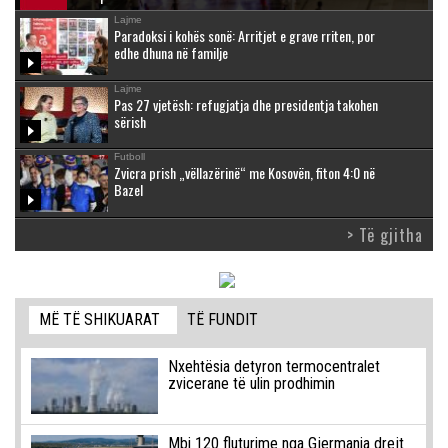
Lajme
Paradoksi i kohës sonë: Arritjet e grave rriten, por
edhe dhuna në familje
Lajme
Pas 27 vjetësh: refugjatja dhe presidentja takohen
sërish
Futboll
Zvicra prish „vëllazërinë“ me Kosovën, fiton 4:0 në
Bazel
> Të gjitha
MË TË SHIKUARAT
TË FUNDIT
Nxehtësia detyron termocentralet
zvicerane të ulin prodhimin
Mbi 120 fluturime nga Gjermania drejt