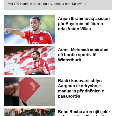
Mbi 120 fluturime direkte nga Gjermania drejt Kosovës j...
Arijon Ibrahimoviq asiston
për Bayernin në fitoren
ndaj Aston Villas
ZVICËR
Admir Mehmedi emërohet
në bordin sportiv të
Winterthurit
Rasti i kosovarit shtyn
Aargaun të ndryshojë
manualin për dhënien e
pasaportës
Bebe Rexha arrin një tjetër