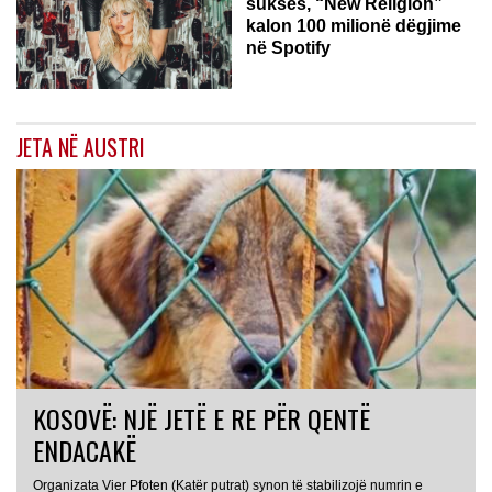
sukses, “New Religion”
kalon 100 milionë dëgjime
në Spotify
JETA NË AUSTRI
KOSOVË: NJË JETË E RE PËR QENTË
ENDACAKË
Organizata Vier Pfoten (Katër putrat) synon të stabilizojë numrin e