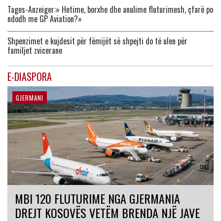
Tages-Anzeiger:» Hetime, borxhe dhe anulime fluturimesh, çfarë po
ndodh me GP Aviation?»
Shpenzimet e kujdesit për fëmijët së shpejti do të ulen për
familjet zvicerane
E-DIASPORA
GJERMANI
MBI 120 FLUTURIME NGA GJERMANIA
DREJT KOSOVËS VETËM BRENDA NJË JAVE