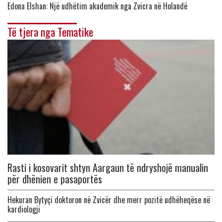
Edona Elshan: Një udhëtim akademik nga Zvicra në Holandë
Të tjera nga Tematike
Rasti i kosovarit shtyn Aargaun të ndryshojë manualin
për dhënien e pasaportës
Hekuran Bytyçi doktoron në Zvicër dhe merr pozitë udhëheqëse në
kardiologji